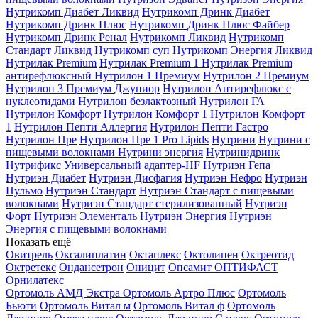
Нутрикомп Диабет Ликвид
Нутрикомп Дринк Диабет
Нутрикомп Дринк Плюс
Нутрикомп Дринк Плюс Файбер
Нутрикомп Дринк Ренал
Нутрикомп Ликвид
Нутрикомп
Стандарт Ликвид
Нутрикомп суп
Нутрикомп Энергия Ликвид
Нутрилак Premium
Нутрилак Premium 1
Нутрилак Premium
антирефлюксный
Нутрилон 1 Премиум
Нутрилон 2 Премиум
Нутрилон 3 Премиум Джуниор
Нутрилон Антирефлюкс с
нуклеотидами
Нутрилон безлактозный
Нутрилон ГА
Нутрилон Комфорт
Нутрилон Комфорт 1
Нутрилон Комфорт
1
Нутрилон Пепти Аллергия
Нутрилон Пепти Гастро
Нутрилон Пре
Нутрилон Пре 1 Pro Lipids
Нутрини
Нутрини с
пищевыми волокнами
Нутрини энергия
Нутринидринк
Нутрификс Универсальный адаптер-HF
Нутриэн Гепа
Нутриэн Диабет
Нутриэн Дисфагия
Нутриэн Нефро
Нутриэн
Пульмо
Нутриэн Стандарт
Нутриэн Стандарт с пищевыми
волокнами
Нутриэн Стандарт стерилизованный
Нутриэн
Форт
Нутриэн Элементаль
Нутриэн Энергия
Нутриэн
Энергия с пищевыми волокнами
Показать ещё
Овитрель
Оксалиплатин
Октаплекс
Октолипен
Октреотид
Октретекс
Ондансетрон
Оницит
Опсамит
ОПТИФАСТ
Орнилатекс
Ортомоль АМД Экстра
Ортомоль Артро Плюс
Ортомоль
Бьюти
Ортомоль Витал м
Ортомоль Витал ф
Ортомоль