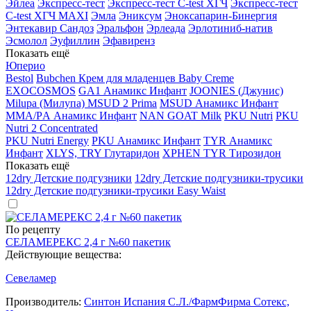
Эйлеа
Экспресс-тест
Экспресс-тест C-test ХГЧ
Экспресс-тест
C-test ХГЧ MAXI
Эмла
Эниксум
Эноксапарин-Бинергия
Энтекавир Сандоз
Эральфон
Эрлеада
Эрлотиниб-натив
Эсмолол
Эуфиллин
Эфавиренз
Показать ещё
Юперио
Bestol
Bubchen Крем для младенцев Baby Creme
EXOCOSMOS
GA1 Анамикс Инфант
JOONIES (Джунис)
Milupa (Милупа) MSUD 2 Prima
MSUD Анамикс Инфант
MМА/PА Анамикс Инфант
NAN GOAT Milk
PKU Nutri
PKU
Nutri 2 Concentrated
PKU Nutri Energy
PKU Анамикс Инфант
TYR Анамикс
Инфант
XLYS, TRY Глутаридон
XPHEN TYR Тирозидон
Показать ещё
12dry Детские подгузники
12dry Детские подгузники-трусики
12dry Детские подгузники-трусики Easy Waist
По рецепту
СЕЛАМЕРЕКС 2,4 г №60 пакетик
Действующие вещества:
Севеламер
Производитель:
Синтон Испания С.Л./ФармФирма Сотекс,