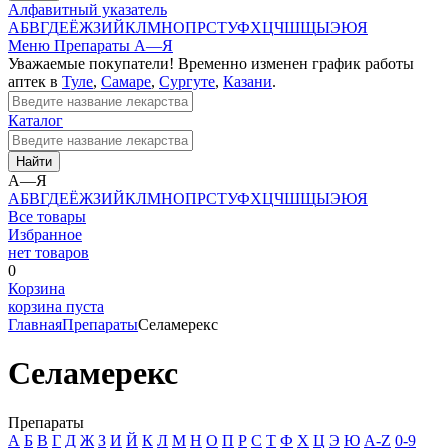
Алфавитный указатель
А
Б
В
Г
Д
Е
Ё
Ж
З
И
Й
К
Л
М
Н
О
П
Р
С
Т
У
Ф
Х
Ц
Ч
Ш
Щ
Ы
Э
Ю
Я
Меню
Препараты А—Я
Уважаемые покупатели! Временно изменен график работы
аптек в
Туле
,
Самаре
,
Сургуте
,
Казани
.
Каталог
Найти
А—Я
А
Б
В
Г
Д
Е
Ё
Ж
З
И
Й
К
Л
М
Н
О
П
Р
С
Т
У
Ф
Х
Ц
Ч
Ш
Щ
Ы
Э
Ю
Я
Все товары
Избранное
нет товаров
0
Корзина
корзина пуста
Главная
Препараты
Селамерекс
Селамерекс
Препараты
А
Б
В
Г
Д
Ж
З
И
Й
К
Л
М
Н
О
П
Р
С
Т
Ф
Х
Ц
Э
Ю
A-Z
0-9