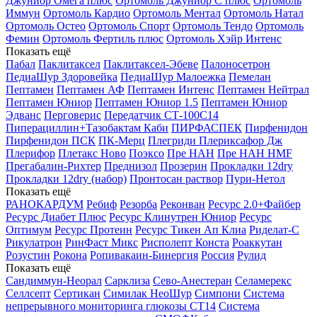
Джуниор Омега плюс
Ортомоль Джуниор С плюс
Ортомоль
Иммун
Ортомоль Кардио
Ортомоль Ментал
Ортомоль Натал
Ортомоль Остео
Ортомоль Спорт
Ортомоль Тендо
Ортомоль
Фемин
Ортомоль Фертиль плюс
Ортомоль Хэйр Интенс
Показать ещё
Пабал
Паклитаксел
Паклитаксел-Эбеве
Палоносетрон
ПедиаШур Здоровейка
ПедиаШур Малоежка
Пемелан
Пептамен
Пептамен АФ
Пептамен Интенс
Пептамен Нейтрал
Пептамен Юниор
Пептамен Юниор 1.5
Пептамен Юниор
Эдванс
Перговерис
Передатчик СТ-100С14
Пиперациллин+Тазобактам Каби
ПИРФАСПЕК
Пирфенидон
Пирфенидон ПСК
ПК-Мерц
Плегриди
Плериксафор Дж
Плерифор
Плетакс Ново
Поэксо
Пре НАН
Пре НАН HMF
Прегабалин-Рихтер
Преднизол
Прозерин
Прокладки 12dry
Прокладки 12dry (набор)
Пронтосан раствор
Пури-Нетол
Показать ещё
РАНОКАРДУМ
Ребиф
Резорба
Реконван
Ресурс 2.0+Файбер
Ресурс Диабет Плюс
Ресурс Клинутрен Юниор
Ресурс
Оптимум
Ресурс Протеин
Ресурс Тикен Ап Клиа
Риделат-С
Рикулатрон
РинФаст Микс
Рисполепт Конста
Роаккутан
Розустин
Рокона
Ропивакаин-Бинергия
Россия
Рулид
Показать ещё
Сандиммун-Неорал
Сарклиза
Сево-Анестеран
Селамерекс
Селлсепт
Сертикан
Симилак НеоШур
Симпони
Система
непрерывного мониторинга глюкозы СТ14
Система