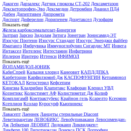
Дакоген
Дарзалекс
Датчик глюкозы СТ-202
Дексаметазон
Декскетопрофен-Эво
Дексмедин
Детромбин
Дианил ПД4
Дибен
Дипептивен
Дипромета
Диспорт
Диферелин
Дорипенем
Доцетаксел
Дузофарм
Показать ещё
Железа карбоксимальтозат-Бинергия
Залтрап
Зарсио
Зидолам
Зитига
Зонегран
Зонисамид-ЭТ
Изосурс Протеин
Изосурс Стандарт
Изосурс Энерджи файбер
Иматанго
Имбрувика
Иммуноглобулин Сигардис МТ
Инвега
Интаксел
Интеленс
Интестамин
Инфатрини
Иплерон
Иритеро
Иттенси
ИФИМОЛ
Показать ещё
ЙОПАМИДОЛ-ЮНИК
КабиСпрей
Кальция хлорид
Канеовит
КАПД/ДПКА
Карбетоцин
Карфилзомиб Дж
КАСПОФУНГИН
Кетоаминол
КЕТОКАЛ
Кетостерил
Кефсепим
Кинезиа
Кладрибин
Клапитакс
Клафоран
Кленил УВД
Козэнтикс
Колистимет АФ
Колистиметат Дж
Колиф
КомплигамВ
Контрактубекс
Крайнон гель
Ксарелто
Ксеомин
Ксеплион
Ксолар
Куросурф
Кьюпинекс
Показать ещё
Лавасепт
Лаеннек
Ланцеты стерильные Diacont
Леветирацетам
ЛЕВОБИКС
Левобупивакаин
Левосимендан-
Дж
Лейкеран
ЛЕОВИТ
Лидокаин
Ликвиджен+
Ликферр 100
Липотиоксон
Лонекса ПСК
Лопрофин