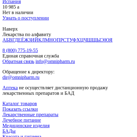
Испания
10 985
a
Нет в наличии
Узнать о поступлении
Наверх
Лекарства по алфавиту
А
Б
В
Г
Д
Е
Ё
Ж
З
И
Й
К
Л
М
Н
О
П
Р
С
Т
У
Ф
Х
Ц
Ч
Ш
Щ
Ы
Э
Ю
Я
8 (800) 775-19-55
Единая справочная служба
Обратная связь
info@omnipharm.ru
Обращение к директору:
dir@omnipharm.ru
Аптека
не осуществляет дистанционную продажу
лекарственных препаратов и БАД
Каталог товаров
Показать ссылки
Лекарственные препараты
Лечебное питание
Медицинские изделия
БАДы
Красота и гигиена