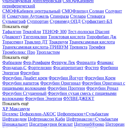
ультразвуковая допплеровская
СМОФКабивен
периферический
СМОФКабивен центральный
СМОФлипид
Солиан
Солувит
Н
Соматулин Аутожель
Спинраза
Стелара
Стиварга
Сульмаграф
Суппортан
Сурвимед ОПД
Сурфактант-БЛ
Показать ещё
Тафалгин
Теквэйли
ТЕНОФ 300
Тест-полоски Diacont
(Диаконт)
Тигециклин
Тиоктовая кислота
Тирофибан Дж
Торасемид
Траклир ДТ
Тракриум
Транексамовая кислота
Транексамовая кислота-ТРИВУМ
Тревикта
Тремфея
Тромболикс Про
Тропластим
Показать ещё
Фабразим
Фер-Ромфарм
Феррум Лек
Фириалта
Фламакс
Фондапар-С
Фортелизин
Фосапрепитант
Фостер
Фребини
Энергия
Фрезубин
Фрезубин Диабет крем
Фрезубин Йогурт
Фрезубин Крем
Фрезубин напиток
Фрезубин Оригинал
Фрезубин Оригинал с
пищевыми волокнами
Фрезубин Протеин
Фрезубин Ренал
Фрезубин Сгущенный
Фрезубин сухая смесь с пищевыми
волокнами
Фрезубин Энергия
ФУЛВЕДЖЕКТ
Показать ещё
ХР Максамум
Целлекс
Цефазолин-АКОС
Цефоперазон+Сульбактам
Цефтазидим
Цефтриаксон Каби
Цефтриаксон+Сульбактам
Цинакальцет
Цисатракурия безилат
Цитониб®онко
Цитореан