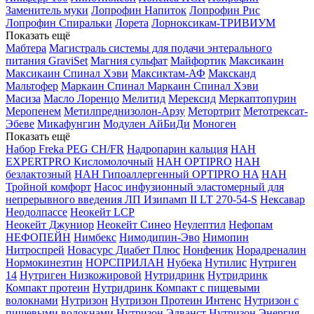
Заменитель муки
Лопрофин Напиток
Лопрофин Рис
Лопрофин Спиральки
Лорета
Лорноксикам-ТРИВИУМ
Показать ещё
Мабтера
Магистраль системы для подачи энтерального
питания GraviSet
Магния сульфат
Майфортик
Максикаин
Максикаин Спинал Хэви
Максиктам-АФ
Максканд
Мальтофер
Маркаин Спинал
Маркаин Спинал Хэви
Масиза
Масло Лоренцо
Мелитид
Мерексид
Меркаптопурин
Меропенем
Метилпреднизолон-Арзу
Метортрит
Метотрексат-
Эбеве
Микафунгин
Модулен АйБиДи
Моноген
Показать ещё
Набор Freka PEG CH/FR
Надропарин кальция
НАН
EXPERTPRO Кисломолочный
НАН OPTIPRO
НАН
безлактозный
НАН Гипоаллергенный OPTIPRO HA
НАН
Тройной комфорт
Насос инфузионный эластомерный для
непрерывного введения ЛП Изипамп II LT 270-54-S
Нексавар
Неодолпассе
Неокейт LCP
Неокейт Джуниор
Неокейт Синео
Неулептил
Нефопам
НЕФОПЕЙН
Нимбекс
Нимодипин-Эво
Нимопин
Нитроспрей
Новасурс Диабет Плюс
Нонфеник
Норадреналин
Нормокинезтин
НОРСПРИЛАН
Нубека
Нутилис
Нутриген
14
Нутриген Низкожировой
Нутридринк
Нутридринк
Компакт протеин
Нутридринк Компакт с пищевыми
волокнами
Нутризон
Нутризон Протеин Интенс
Нутризон с
пищевыми волокнами
Нутризон Эдванст
Нутризон Энергия