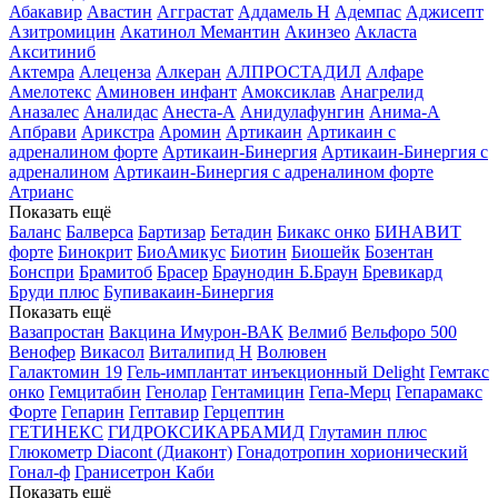
Абакавир
Авастин
Агграстат
Аддамель Н
Адемпас
Аджисепт
Азитромицин
Акатинол Мемантин
Акинзео
Акласта
Акситиниб
Актемра
Алеценза
Алкеран
АЛПРОСТАДИЛ
Алфаре
Амелотекс
Аминовен инфант
Амоксиклав
Анагрелид
Аназалес
Аналидас
Анеста-А
Анидулафунгин
Анима-А
Апбрави
Арикстра
Аромин
Артикаин
Артикаин с
адреналином форте
Артикаин-Бинергия
Артикаин-Бинергия с
адреналином
Артикаин-Бинергия с адреналином форте
Атрианс
Показать ещё
Баланс
Балверса
Бартизар
Бетадин
Бикакс онко
БИНАВИТ
форте
Бинокрит
БиоАмикус
Биотин
Биошейк
Бозентан
Бонспри
Брамитоб
Брасер
Браунодин Б.Браун
Бревикард
Бруди плюс
Бупивакаин-Бинергия
Показать ещё
Вазапростан
Вакцина Имурон-ВАК
Велмиб
Вельфоро 500
Венофер
Викасол
Виталипид Н
Волювен
Галактомин 19
Гель-имплантат инъекционный Delight
Гемтакс
онко
Гемцитабин
Генолар
Гентамицин
Гепа-Мерц
Гепарамакс
Форте
Гепарин
Гептавир
Герцептин
ГЕТИНЕКС
ГИДРОКСИКАРБАМИД
Глутамин плюс
Глюкометр Diacont (Диаконт)
Гонадотропин хорионический
Гонал-ф
Гранисетрон Каби
Показать ещё