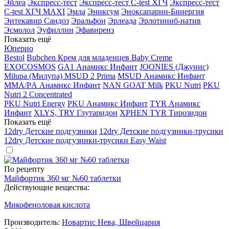
Эйлеа
Экспресс-тест
Экспресс-тест C-test ХГЧ
Экспресс-тест
C-test ХГЧ MAXI
Эмла
Эниксум
Эноксапарин-Бинергия
Энтекавир Сандоз
Эральфон
Эрлеада
Эрлотиниб-натив
Эсмолол
Эуфиллин
Эфавиренз
Показать ещё
Юперио
Bestol
Bubchen Крем для младенцев Baby Creme
EXOCOSMOS
GA1 Анамикс Инфант
JOONIES (Джунис)
Milupa (Милупа) MSUD 2 Prima
MSUD Анамикс Инфант
MМА/PА Анамикс Инфант
NAN GOAT Milk
PKU Nutri
PKU
Nutri 2 Concentrated
PKU Nutri Energy
PKU Анамикс Инфант
TYR Анамикс
Инфант
XLYS, TRY Глутаридон
XPHEN TYR Тирозидон
Показать ещё
12dry Детские подгузники
12dry Детские подгузники-трусики
12dry Детские подгузники-трусики Easy Waist
По рецепту
Майфортик 360 мг №60 таблетки
Действующие вещества:
Микофеноловая кислота
Производитель:
Новартис Нева, Швейцария