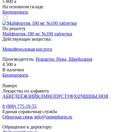
5 800
a
На основном складе
Бронировать
По рецепту
Майфортик 180 мг №100 таблетки
Действующие вещества:
Микофеноловая кислота
Производитель:
Новартис Нева, Швейцария
4 500
a
В наличии
Бронировать
Наверх
Лекарства по алфавиту
А
Б
В
Г
Д
Е
Ё
Ж
З
И
Й
К
Л
М
Н
О
П
Р
С
Т
У
Ф
Х
Ц
Ч
Ш
Щ
Ы
Э
Ю
Я
8 (800) 775-19-55
Единая справочная служба
Обратная связь
info@omnipharm.ru
Обращение к директору: