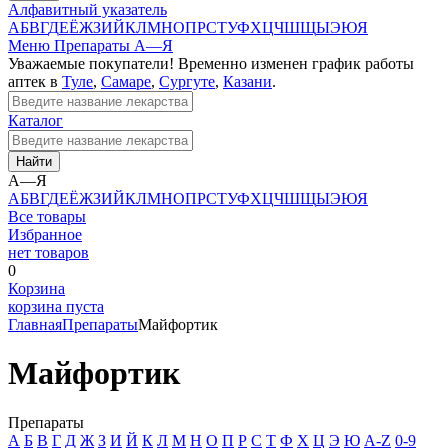
Алфавитный указатель
А
Б
В
Г
Д
Е
Ё
Ж
З
И
Й
К
Л
М
Н
О
П
Р
С
Т
У
Ф
Х
Ц
Ч
Ш
Щ
Ы
Э
Ю
Я
Меню
Препараты А—Я
Уважаемые покупатели! Временно изменен график работы
аптек в
Туле
,
Самаре
,
Сургуте
,
Казани
.
Каталог
Найти
А—Я
А
Б
В
Г
Д
Е
Ё
Ж
З
И
Й
К
Л
М
Н
О
П
Р
С
Т
У
Ф
Х
Ц
Ч
Ш
Щ
Ы
Э
Ю
Я
Все товары
Избранное
нет товаров
0
Корзина
корзина пуста
Главная
Препараты
Майфортик
Майфортик
Препараты
А
Б
В
Г
Д
Ж
З
И
Й
К
Л
М
Н
О
П
Р
С
Т
Ф
Х
Ц
Э
Ю
A-Z
0-9