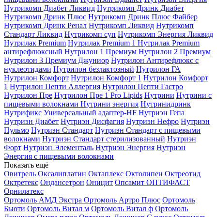
Нутрикомп Диабет Ликвид
Нутрикомп Дринк Диабет
Нутрикомп Дринк Плюс
Нутрикомп Дринк Плюс Файбер
Нутрикомп Дринк Ренал
Нутрикомп Ликвид
Нутрикомп
Стандарт Ликвид
Нутрикомп суп
Нутрикомп Энергия Ликвид
Нутрилак Premium
Нутрилак Premium 1
Нутрилак Premium
антирефлюксный
Нутрилон 1 Премиум
Нутрилон 2 Премиум
Нутрилон 3 Премиум Джуниор
Нутрилон Антирефлюкс с
нуклеотидами
Нутрилон безлактозный
Нутрилон ГА
Нутрилон Комфорт
Нутрилон Комфорт 1
Нутрилон Комфорт
1
Нутрилон Пепти Аллергия
Нутрилон Пепти Гастро
Нутрилон Пре
Нутрилон Пре 1 Pro Lipids
Нутрини
Нутрини с
пищевыми волокнами
Нутрини энергия
Нутринидринк
Нутрификс Универсальный адаптер-HF
Нутриэн Гепа
Нутриэн Диабет
Нутриэн Дисфагия
Нутриэн Нефро
Нутриэн
Пульмо
Нутриэн Стандарт
Нутриэн Стандарт с пищевыми
волокнами
Нутриэн Стандарт стерилизованный
Нутриэн
Форт
Нутриэн Элементаль
Нутриэн Энергия
Нутриэн
Энергия с пищевыми волокнами
Показать ещё
Овитрель
Оксалиплатин
Октаплекс
Октолипен
Октреотид
Октретекс
Ондансетрон
Оницит
Опсамит
ОПТИФАСТ
Орнилатекс
Ортомоль АМД Экстра
Ортомоль Артро Плюс
Ортомоль
Бьюти
Ортомоль Витал м
Ортомоль Витал ф
Ортомоль