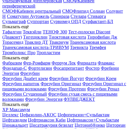
ультразвуковая допплеровская
СМОФКабивен
периферический
СМОФКабивен центральный
СМОФлипид
Солиан
Солувит
Н
Соматулин Аутожель
Спинраза
Стелара
Стиварга
Сульмаграф
Суппортан
Сурвимед ОПД
Сурфактант-БЛ
Показать ещё
Тафалгин
Теквэйли
ТЕНОФ 300
Тест-полоски Diacont
(Диаконт)
Тигециклин
Тиоктовая кислота
Тирофибан Дж
Торасемид
Траклир ДТ
Тракриум
Транексамовая кислота
Транексамовая кислота-ТРИВУМ
Тревикта
Тремфея
Тромболикс Про
Тропластим
Показать ещё
Фабразим
Фер-Ромфарм
Феррум Лек
Фириалта
Фламакс
Фондапар-С
Фортелизин
Фосапрепитант
Фостер
Фребини
Энергия
Фрезубин
Фрезубин Диабет крем
Фрезубин Йогурт
Фрезубин Крем
Фрезубин напиток
Фрезубин Оригинал
Фрезубин Оригинал с
пищевыми волокнами
Фрезубин Протеин
Фрезубин Ренал
Фрезубин Сгущенный
Фрезубин сухая смесь с пищевыми
волокнами
Фрезубин Энергия
ФУЛВЕДЖЕКТ
Показать ещё
ХР Максамум
Целлекс
Цефазолин-АКОС
Цефоперазон+Сульбактам
Цефтазидим
Цефтриаксон Каби
Цефтриаксон+Сульбактам
Цинакальцет
Цисатракурия безилат
Цитониб®онко
Цитореан