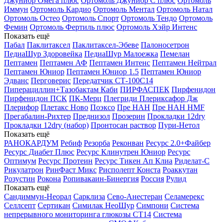
Джуниор Омега плюс
Ортомоль Джуниор С плюс
Ортомоль
Иммун
Ортомоль Кардио
Ортомоль Ментал
Ортомоль Натал
Ортомоль Остео
Ортомоль Спорт
Ортомоль Тендо
Ортомоль
Фемин
Ортомоль Фертиль плюс
Ортомоль Хэйр Интенс
Показать ещё
Пабал
Паклитаксел
Паклитаксел-Эбеве
Палоносетрон
ПедиаШур Здоровейка
ПедиаШур Малоежка
Пемелан
Пептамен
Пептамен АФ
Пептамен Интенс
Пептамен Нейтрал
Пептамен Юниор
Пептамен Юниор 1.5
Пептамен Юниор
Эдванс
Перговерис
Передатчик СТ-100С14
Пиперациллин+Тазобактам Каби
ПИРФАСПЕК
Пирфенидон
Пирфенидон ПСК
ПК-Мерц
Плегриди
Плериксафор Дж
Плерифор
Плетакс Ново
Поэксо
Пре НАН
Пре НАН HMF
Прегабалин-Рихтер
Преднизол
Прозерин
Прокладки 12dry
Прокладки 12dry (набор)
Пронтосан раствор
Пури-Нетол
Показать ещё
РАНОКАРДУМ
Ребиф
Резорба
Реконван
Ресурс 2.0+Файбер
Ресурс Диабет Плюс
Ресурс Клинутрен Юниор
Ресурс
Оптимум
Ресурс Протеин
Ресурс Тикен Ап Клиа
Риделат-С
Рикулатрон
РинФаст Микс
Рисполепт Конста
Роаккутан
Розустин
Рокона
Ропивакаин-Бинергия
Россия
Рулид
Показать ещё
Сандиммун-Неорал
Сарклиза
Сево-Анестеран
Селамерекс
Селлсепт
Сертикан
Симилак НеоШур
Симпони
Система
непрерывного мониторинга глюкозы СТ14
Система