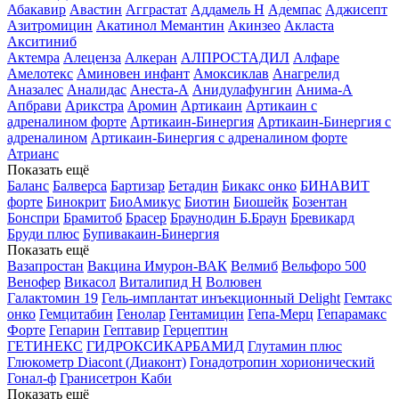
Абакавир
Авастин
Агграстат
Аддамель Н
Адемпас
Аджисепт
Азитромицин
Акатинол Мемантин
Акинзео
Акласта
Акситиниб
Актемра
Алеценза
Алкеран
АЛПРОСТАДИЛ
Алфаре
Амелотекс
Аминовен инфант
Амоксиклав
Анагрелид
Аназалес
Аналидас
Анеста-А
Анидулафунгин
Анима-А
Апбрави
Арикстра
Аромин
Артикаин
Артикаин с
адреналином форте
Артикаин-Бинергия
Артикаин-Бинергия с
адреналином
Артикаин-Бинергия с адреналином форте
Атрианс
Показать ещё
Баланс
Балверса
Бартизар
Бетадин
Бикакс онко
БИНАВИТ
форте
Бинокрит
БиоАмикус
Биотин
Биошейк
Бозентан
Бонспри
Брамитоб
Брасер
Браунодин Б.Браун
Бревикард
Бруди плюс
Бупивакаин-Бинергия
Показать ещё
Вазапростан
Вакцина Имурон-ВАК
Велмиб
Вельфоро 500
Венофер
Викасол
Виталипид Н
Волювен
Галактомин 19
Гель-имплантат инъекционный Delight
Гемтакс
онко
Гемцитабин
Генолар
Гентамицин
Гепа-Мерц
Гепарамакс
Форте
Гепарин
Гептавир
Герцептин
ГЕТИНЕКС
ГИДРОКСИКАРБАМИД
Глутамин плюс
Глюкометр Diacont (Диаконт)
Гонадотропин хорионический
Гонал-ф
Гранисетрон Каби
Показать ещё