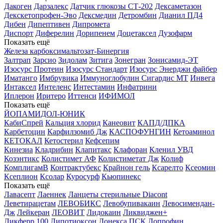
Дакоген
Дарзалекс
Датчик глюкозы СТ-202
Дексаметазон
Декскетопрофен-Эво
Дексмедин
Детромбин
Дианил ПД4
Дибен
Дипептивен
Дипромета
Диспорт
Диферелин
Дорипенем
Доцетаксел
Дузофарм
Показать ещё
Железа карбоксимальтозат-Бинергия
Залтрап
Зарсио
Зидолам
Зитига
Зонегран
Зонисамид-ЭТ
Изосурс Протеин
Изосурс Стандарт
Изосурс Энерджи файбер
Иматанго
Имбрувика
Иммуноглобулин Сигардис МТ
Инвега
Интаксел
Интеленс
Интестамин
Инфатрини
Иплерон
Иритеро
Иттенси
ИФИМОЛ
Показать ещё
ЙОПАМИДОЛ-ЮНИК
КабиСпрей
Кальция хлорид
Канеовит
КАПД/ДПКА
Карбетоцин
Карфилзомиб Дж
КАСПОФУНГИН
Кетоаминол
КЕТОКАЛ
Кетостерил
Кефсепим
Кинезиа
Кладрибин
Клапитакс
Клафоран
Кленил УВД
Козэнтикс
Колистимет АФ
Колистиметат Дж
Колиф
КомплигамВ
Контрактубекс
Крайнон гель
Ксарелто
Ксеомин
Ксеплион
Ксолар
Куросурф
Кьюпинекс
Показать ещё
Лавасепт
Лаеннек
Ланцеты стерильные Diacont
Леветирацетам
ЛЕВОБИКС
Левобупивакаин
Левосимендан-
Дж
Лейкеран
ЛЕОВИТ
Лидокаин
Ликвиджен+
Ликферр 100
Липотиоксон
Лонекса ПСК
Лопрофин