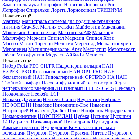
Заменитель муки
Лопрофин Напиток
Лопрофин Рис
Лопрофин Спиральки
Лорета
Лорноксикам-ТРИВИУМ
Показать ещё
Мабтера
Магистраль системы для подачи энтерального
питания GraviSet
Магния сульфат
Майфортик
Максикаин
Максикаин Спинал Хэви
Максиктам-АФ
Максканд
Мальтофер
Маркаин Спинал
Маркаин Спинал Хэви
Масиза
Масло Лоренцо
Мелитид
Мерексид
Меркаптопурин
Меропенем
Метилпреднизолон-Арзу
Метортрит
Метотрексат-
Эбеве
Микафунгин
Модулен АйБиДи
Моноген
Показать ещё
Набор Freka PEG CH/FR
Надропарин кальция
НАН
EXPERTPRO Кисломолочный
НАН OPTIPRO
НАН
безлактозный
НАН Гипоаллергенный OPTIPRO HA
НАН
Тройной комфорт
Насос инфузионный эластомерный для
непрерывного введения ЛП Изипамп II LT 270-54-S
Нексавар
Неодолпассе
Неокейт LCP
Неокейт Джуниор
Неокейт Синео
Неулептил
Нефопам
НЕФОПЕЙН
Нимбекс
Нимодипин-Эво
Нимопин
Нитроспрей
Новасурс Диабет Плюс
Нонфеник
Норадреналин
Нормокинезтин
НОРСПРИЛАН
Нубека
Нутилис
Нутриген
14
Нутриген Низкожировой
Нутридринк
Нутридринк
Компакт протеин
Нутридринк Компакт с пищевыми
волокнами
Нутризон
Нутризон Протеин Интенс
Нутризон с
пищевыми волокнами
Нутризон Эдванст
Нутризон Энергия