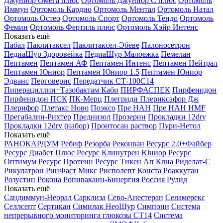
Джуниор Омега плюс
Ортомоль Джуниор С плюс
Ортомоль
Иммун
Ортомоль Кардио
Ортомоль Ментал
Ортомоль Натал
Ортомоль Остео
Ортомоль Спорт
Ортомоль Тендо
Ортомоль
Фемин
Ортомоль Фертиль плюс
Ортомоль Хэйр Интенс
Показать ещё
Пабал
Паклитаксел
Паклитаксел-Эбеве
Палоносетрон
ПедиаШур Здоровейка
ПедиаШур Малоежка
Пемелан
Пептамен
Пептамен АФ
Пептамен Интенс
Пептамен Нейтрал
Пептамен Юниор
Пептамен Юниор 1.5
Пептамен Юниор
Эдванс
Перговерис
Передатчик СТ-100С14
Пиперациллин+Тазобактам Каби
ПИРФАСПЕК
Пирфенидон
Пирфенидон ПСК
ПК-Мерц
Плегриди
Плериксафор Дж
Плерифор
Плетакс Ново
Поэксо
Пре НАН
Пре НАН HMF
Прегабалин-Рихтер
Преднизол
Прозерин
Прокладки 12dry
Прокладки 12dry (набор)
Пронтосан раствор
Пури-Нетол
Показать ещё
РАНОКАРДУМ
Ребиф
Резорба
Реконван
Ресурс 2.0+Файбер
Ресурс Диабет Плюс
Ресурс Клинутрен Юниор
Ресурс
Оптимум
Ресурс Протеин
Ресурс Тикен Ап Клиа
Риделат-С
Рикулатрон
РинФаст Микс
Рисполепт Конста
Роаккутан
Розустин
Рокона
Ропивакаин-Бинергия
Россия
Рулид
Показать ещё
Сандиммун-Неорал
Сарклиза
Сево-Анестеран
Селамерекс
Селлсепт
Сертикан
Симилак НеоШур
Симпони
Система
непрерывного мониторинга глюкозы СТ14
Система