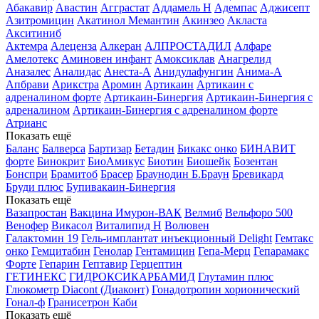
Абакавир
Авастин
Агграстат
Аддамель Н
Адемпас
Аджисепт
Азитромицин
Акатинол Мемантин
Акинзео
Акласта
Акситиниб
Актемра
Алеценза
Алкеран
АЛПРОСТАДИЛ
Алфаре
Амелотекс
Аминовен инфант
Амоксиклав
Анагрелид
Аназалес
Аналидас
Анеста-А
Анидулафунгин
Анима-А
Апбрави
Арикстра
Аромин
Артикаин
Артикаин с
адреналином форте
Артикаин-Бинергия
Артикаин-Бинергия с
адреналином
Артикаин-Бинергия с адреналином форте
Атрианс
Показать ещё
Баланс
Балверса
Бартизар
Бетадин
Бикакс онко
БИНАВИТ
форте
Бинокрит
БиоАмикус
Биотин
Биошейк
Бозентан
Бонспри
Брамитоб
Брасер
Браунодин Б.Браун
Бревикард
Бруди плюс
Бупивакаин-Бинергия
Показать ещё
Вазапростан
Вакцина Имурон-ВАК
Велмиб
Вельфоро 500
Венофер
Викасол
Виталипид Н
Волювен
Галактомин 19
Гель-имплантат инъекционный Delight
Гемтакс
онко
Гемцитабин
Генолар
Гентамицин
Гепа-Мерц
Гепарамакс
Форте
Гепарин
Гептавир
Герцептин
ГЕТИНЕКС
ГИДРОКСИКАРБАМИД
Глутамин плюс
Глюкометр Diacont (Диаконт)
Гонадотропин хорионический
Гонал-ф
Гранисетрон Каби
Показать ещё