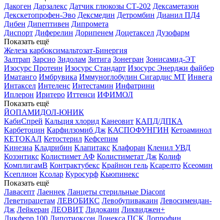
Дакоген
Дарзалекс
Датчик глюкозы СТ-202
Дексаметазон
Декскетопрофен-Эво
Дексмедин
Детромбин
Дианил ПД4
Дибен
Дипептивен
Дипромета
Диспорт
Диферелин
Дорипенем
Доцетаксел
Дузофарм
Показать ещё
Железа карбоксимальтозат-Бинергия
Залтрап
Зарсио
Зидолам
Зитига
Зонегран
Зонисамид-ЭТ
Изосурс Протеин
Изосурс Стандарт
Изосурс Энерджи файбер
Иматанго
Имбрувика
Иммуноглобулин Сигардис МТ
Инвега
Интаксел
Интеленс
Интестамин
Инфатрини
Иплерон
Иритеро
Иттенси
ИФИМОЛ
Показать ещё
ЙОПАМИДОЛ-ЮНИК
КабиСпрей
Кальция хлорид
Канеовит
КАПД/ДПКА
Карбетоцин
Карфилзомиб Дж
КАСПОФУНГИН
Кетоаминол
КЕТОКАЛ
Кетостерил
Кефсепим
Кинезиа
Кладрибин
Клапитакс
Клафоран
Кленил УВД
Козэнтикс
Колистимет АФ
Колистиметат Дж
Колиф
КомплигамВ
Контрактубекс
Крайнон гель
Ксарелто
Ксеомин
Ксеплион
Ксолар
Куросурф
Кьюпинекс
Показать ещё
Лавасепт
Лаеннек
Ланцеты стерильные Diacont
Леветирацетам
ЛЕВОБИКС
Левобупивакаин
Левосимендан-
Дж
Лейкеран
ЛЕОВИТ
Лидокаин
Ликвиджен+
Ликферр 100
Липотиоксон
Лонекса ПСК
Лопрофин