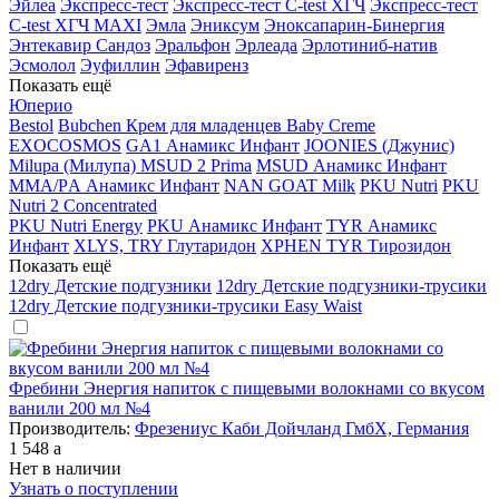
Эйлеа
Экспресс-тест
Экспресс-тест C-test ХГЧ
Экспресс-тест
C-test ХГЧ MAXI
Эмла
Эниксум
Эноксапарин-Бинергия
Энтекавир Сандоз
Эральфон
Эрлеада
Эрлотиниб-натив
Эсмолол
Эуфиллин
Эфавиренз
Показать ещё
Юперио
Bestol
Bubchen Крем для младенцев Baby Creme
EXOCOSMOS
GA1 Анамикс Инфант
JOONIES (Джунис)
Milupa (Милупа) MSUD 2 Prima
MSUD Анамикс Инфант
MМА/PА Анамикс Инфант
NAN GOAT Milk
PKU Nutri
PKU
Nutri 2 Concentrated
PKU Nutri Energy
PKU Анамикс Инфант
TYR Анамикс
Инфант
XLYS, TRY Глутаридон
XPHEN TYR Тирозидон
Показать ещё
12dry Детские подгузники
12dry Детские подгузники-трусики
12dry Детские подгузники-трусики Easy Waist
Фребини Энергия напиток с пищевыми волокнами со вкусом
ванили 200 мл №4
Производитель:
Фрезениус Каби Дойчланд ГмбХ, Германия
1 548
a
Нет в наличии
Узнать о поступлении