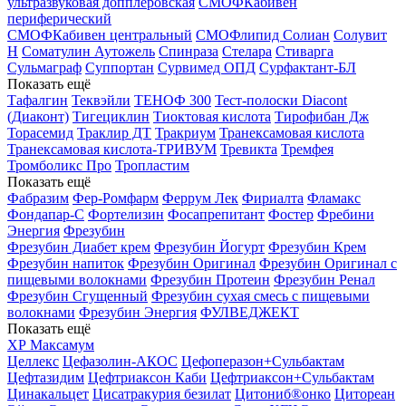
ультразвуковая допплеровская
СМОФКабивен
периферический
СМОФКабивен центральный
СМОФлипид
Солиан
Солувит
Н
Соматулин Аутожель
Спинраза
Стелара
Стиварга
Сульмаграф
Суппортан
Сурвимед ОПД
Сурфактант-БЛ
Показать ещё
Тафалгин
Теквэйли
ТЕНОФ 300
Тест-полоски Diacont
(Диаконт)
Тигециклин
Тиоктовая кислота
Тирофибан Дж
Торасемид
Траклир ДТ
Тракриум
Транексамовая кислота
Транексамовая кислота-ТРИВУМ
Тревикта
Тремфея
Тромболикс Про
Тропластим
Показать ещё
Фабразим
Фер-Ромфарм
Феррум Лек
Фириалта
Фламакс
Фондапар-С
Фортелизин
Фосапрепитант
Фостер
Фребини
Энергия
Фрезубин
Фрезубин Диабет крем
Фрезубин Йогурт
Фрезубин Крем
Фрезубин напиток
Фрезубин Оригинал
Фрезубин Оригинал с
пищевыми волокнами
Фрезубин Протеин
Фрезубин Ренал
Фрезубин Сгущенный
Фрезубин сухая смесь с пищевыми
волокнами
Фрезубин Энергия
ФУЛВЕДЖЕКТ
Показать ещё
ХР Максамум
Целлекс
Цефазолин-АКОС
Цефоперазон+Сульбактам
Цефтазидим
Цефтриаксон Каби
Цефтриаксон+Сульбактам
Цинакальцет
Цисатракурия безилат
Цитониб®онко
Цитореан