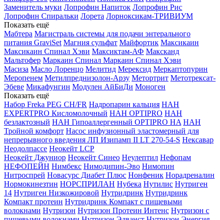
Заменитель муки
Лопрофин Напиток
Лопрофин Рис
Лопрофин Спиральки
Лорета
Лорноксикам-ТРИВИУМ
Показать ещё
Мабтера
Магистраль системы для подачи энтерального
питания GraviSet
Магния сульфат
Майфортик
Максикаин
Максикаин Спинал Хэви
Максиктам-АФ
Максканд
Мальтофер
Маркаин Спинал
Маркаин Спинал Хэви
Масиза
Масло Лоренцо
Мелитид
Мерексид
Меркаптопурин
Меропенем
Метилпреднизолон-Арзу
Метортрит
Метотрексат-
Эбеве
Микафунгин
Модулен АйБиДи
Моноген
Показать ещё
Набор Freka PEG CH/FR
Надропарин кальция
НАН
EXPERTPRO Кисломолочный
НАН OPTIPRO
НАН
безлактозный
НАН Гипоаллергенный OPTIPRO HA
НАН
Тройной комфорт
Насос инфузионный эластомерный для
непрерывного введения ЛП Изипамп II LT 270-54-S
Нексавар
Неодолпассе
Неокейт LCP
Неокейт Джуниор
Неокейт Синео
Неулептил
Нефопам
НЕФОПЕЙН
Нимбекс
Нимодипин-Эво
Нимопин
Нитроспрей
Новасурс Диабет Плюс
Нонфеник
Норадреналин
Нормокинезтин
НОРСПРИЛАН
Нубека
Нутилис
Нутриген
14
Нутриген Низкожировой
Нутридринк
Нутридринк
Компакт протеин
Нутридринк Компакт с пищевыми
волокнами
Нутризон
Нутризон Протеин Интенс
Нутризон с
пищевыми волокнами
Нутризон Эдванст
Нутризон Энергия