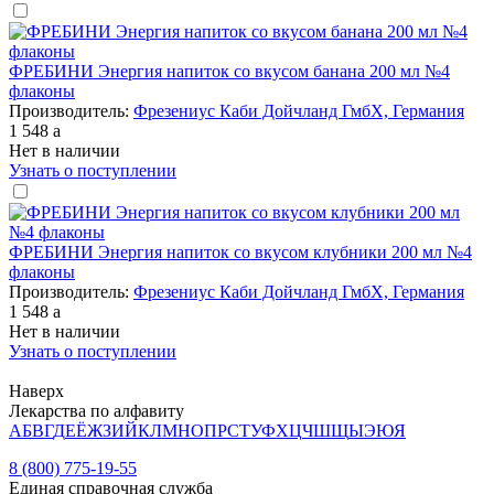
ФРЕБИНИ Энергия напиток со вкусом банана 200 мл №4
флаконы
Производитель:
Фрезениус Каби Дойчланд ГмбХ, Германия
1 548
a
Нет в наличии
Узнать о поступлении
ФРЕБИНИ Энергия напиток со вкусом клубники 200 мл №4
флаконы
Производитель:
Фрезениус Каби Дойчланд ГмбХ, Германия
1 548
a
Нет в наличии
Узнать о поступлении
Наверх
Лекарства по алфавиту
А
Б
В
Г
Д
Е
Ё
Ж
З
И
Й
К
Л
М
Н
О
П
Р
С
Т
У
Ф
Х
Ц
Ч
Ш
Щ
Ы
Э
Ю
Я
8 (800) 775-19-55
Единая справочная служба