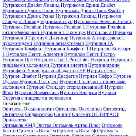
Нутрикомп Диабет Ликвид
Нутрикомп Дринк Диабет
Нутрикомп Дринк Плюс
Нутрикомп Дринк Плюс Файбер
Нутрикомп Дринк Ренал
Нутрикомп Ликвид
Нутрикомп
Стандарт Ликвид
Нутрикомп суп
Нутрикомп Энергия Ликвид
Нутрилак Premium
Нутрилак Premium 1
Нутрилак Premium
антирефлюксный
Нутрилон 1 Премиум
Нутрилон 2 Премиум
Нутрилон 3 Премиум Джуниор
Нутрилон Антирефлюкс с
нуклеотидами
Нутрилон безлактозный
Нутрилон ГА
Нутрилон Комфорт
Нутрилон Комфорт 1
Нутрилон Комфорт
1
Нутрилон Пепти Аллергия
Нутрилон Пепти Гастро
Нутрилон Пре
Нутрилон Пре 1 Pro Lipids
Нутрини
Нутрини с
пищевыми волокнами
Нутрини энергия
Нутринидринк
Нутрификс Универсальный адаптер-HF
Нутриэн Гепа
Нутриэн Диабет
Нутриэн Дисфагия
Нутриэн Нефро
Нутриэн
Пульмо
Нутриэн Стандарт
Нутриэн Стандарт с пищевыми
волокнами
Нутриэн Стандарт стерилизованный
Нутриэн
Форт
Нутриэн Элементаль
Нутриэн Энергия
Нутриэн
Энергия с пищевыми волокнами
Показать ещё
Овитрель
Оксалиплатин
Октаплекс
Октолипен
Октреотид
Октретекс
Ондансетрон
Оницит
Опсамит
ОПТИФАСТ
Орнилатекс
Ортомоль АМД Экстра
Ортомоль Артро Плюс
Ортомоль
Бьюти
Ортомоль Витал м
Ортомоль Витал ф
Ортомоль