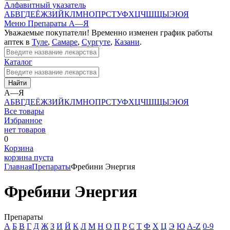
Алфавитный указатель
А
Б
В
Г
Д
Е
Ё
Ж
З
И
Й
К
Л
М
Н
О
П
Р
С
Т
У
Ф
Х
Ц
Ч
Ш
Щ
Ы
Э
Ю
Я
Меню
Препараты А—Я
Уважаемые покупатели! Временно изменен график работы
аптек в
Туле
,
Самаре
,
Сургуте
,
Казани
.
Каталог
Найти
А—Я
А
Б
В
Г
Д
Е
Ё
Ж
З
И
Й
К
Л
М
Н
О
П
Р
С
Т
У
Ф
Х
Ц
Ч
Ш
Щ
Ы
Э
Ю
Я
Все товары
Избранное
нет товаров
0
Корзина
корзина пуста
Главная
Препараты
Фребини Энергия
Фребини Энергия
Препараты
А
Б
В
Г
Д
Ж
З
И
Й
К
Л
М
Н
О
П
Р
С
Т
Ф
Х
Ц
Э
Ю
A-Z
0-9