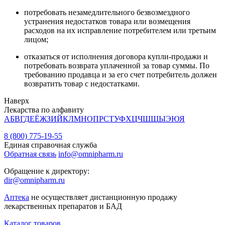
потребовать незамедлительного безвозмездного
устранения недостатков товара или возмещения
расходов на их исправление потребителем или третьим
лицом;
отказаться от исполнения договора купли-продажи и
потребовать возврата уплаченной за товар суммы. По
требованию продавца и за его счет потребитель должен
возвратить товар с недостатками.
Наверх
Лекарства по алфавиту
А
Б
В
Г
Д
Е
Ё
Ж
З
И
Й
К
Л
М
Н
О
П
Р
С
Т
У
Ф
Х
Ц
Ч
Ш
Щ
Ы
Э
Ю
Я
8 (800) 775-19-55
Единая справочная служба
Обратная связь
info@omnipharm.ru
Обращение к директору:
dir@omnipharm.ru
Аптека
не осуществляет дистанционную продажу
лекарственных препаратов и БАД
Каталог товаров