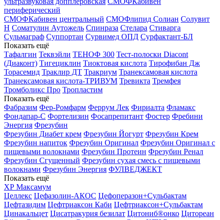
ультразвуковая допплеровская
СМОФКабивен
периферический
СМОФКабивен центральный
СМОФлипид
Солиан
Солувит
Н
Соматулин Аутожель
Спинраза
Стелара
Стиварга
Сульмаграф
Суппортан
Сурвимед ОПД
Сурфактант-БЛ
Показать ещё
Тафалгин
Теквэйли
ТЕНОФ 300
Тест-полоски Diacont
(Диаконт)
Тигециклин
Тиоктовая кислота
Тирофибан Дж
Торасемид
Траклир ДТ
Тракриум
Транексамовая кислота
Транексамовая кислота-ТРИВУМ
Тревикта
Тремфея
Тромболикс Про
Тропластим
Показать ещё
Фабразим
Фер-Ромфарм
Феррум Лек
Фириалта
Фламакс
Фондапар-С
Фортелизин
Фосапрепитант
Фостер
Фребини
Энергия
Фрезубин
Фрезубин Диабет крем
Фрезубин Йогурт
Фрезубин Крем
Фрезубин напиток
Фрезубин Оригинал
Фрезубин Оригинал с
пищевыми волокнами
Фрезубин Протеин
Фрезубин Ренал
Фрезубин Сгущенный
Фрезубин сухая смесь с пищевыми
волокнами
Фрезубин Энергия
ФУЛВЕДЖЕКТ
Показать ещё
ХР Максамум
Целлекс
Цефазолин-АКОС
Цефоперазон+Сульбактам
Цефтазидим
Цефтриаксон Каби
Цефтриаксон+Сульбактам
Цинакальцет
Цисатракурия безилат
Цитониб®онко
Цитореан