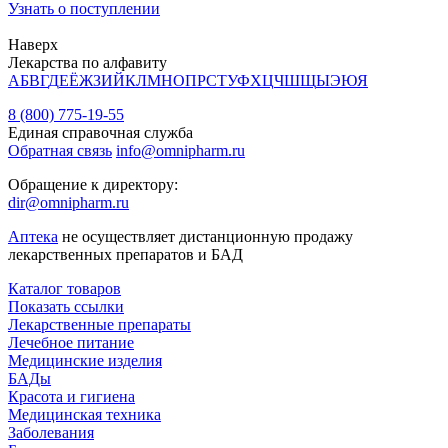
Узнать о поступлении
Наверх
Лекарства по алфавиту
А
Б
В
Г
Д
Е
Ё
Ж
З
И
Й
К
Л
М
Н
О
П
Р
С
Т
У
Ф
Х
Ц
Ч
Ш
Щ
Ы
Э
Ю
Я
8 (800) 775-19-55
Единая справочная служба
Обратная связь
info@omnipharm.ru
Обращение к директору:
dir@omnipharm.ru
Аптека
не осуществляет дистанционную продажу
лекарственных препаратов и БАД
Каталог товаров
Показать ссылки
Лекарственные препараты
Лечебное питание
Медицинские изделия
БАДы
Красота и гигиена
Медицинская техника
Заболевания