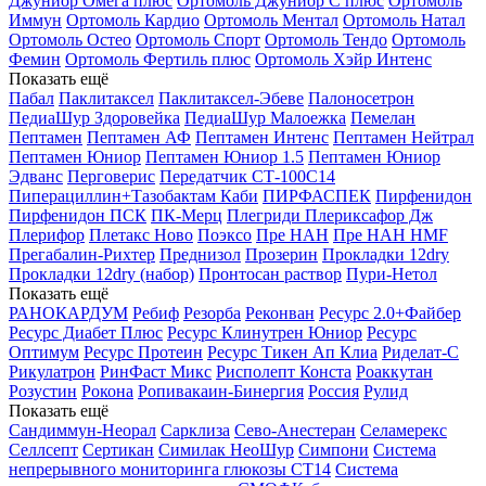
Джуниор Омега плюс
Ортомоль Джуниор С плюс
Ортомоль
Иммун
Ортомоль Кардио
Ортомоль Ментал
Ортомоль Натал
Ортомоль Остео
Ортомоль Спорт
Ортомоль Тендо
Ортомоль
Фемин
Ортомоль Фертиль плюс
Ортомоль Хэйр Интенс
Показать ещё
Пабал
Паклитаксел
Паклитаксел-Эбеве
Палоносетрон
ПедиаШур Здоровейка
ПедиаШур Малоежка
Пемелан
Пептамен
Пептамен АФ
Пептамен Интенс
Пептамен Нейтрал
Пептамен Юниор
Пептамен Юниор 1.5
Пептамен Юниор
Эдванс
Перговерис
Передатчик СТ-100С14
Пиперациллин+Тазобактам Каби
ПИРФАСПЕК
Пирфенидон
Пирфенидон ПСК
ПК-Мерц
Плегриди
Плериксафор Дж
Плерифор
Плетакс Ново
Поэксо
Пре НАН
Пре НАН HMF
Прегабалин-Рихтер
Преднизол
Прозерин
Прокладки 12dry
Прокладки 12dry (набор)
Пронтосан раствор
Пури-Нетол
Показать ещё
РАНОКАРДУМ
Ребиф
Резорба
Реконван
Ресурс 2.0+Файбер
Ресурс Диабет Плюс
Ресурс Клинутрен Юниор
Ресурс
Оптимум
Ресурс Протеин
Ресурс Тикен Ап Клиа
Риделат-С
Рикулатрон
РинФаст Микс
Рисполепт Конста
Роаккутан
Розустин
Рокона
Ропивакаин-Бинергия
Россия
Рулид
Показать ещё
Сандиммун-Неорал
Сарклиза
Сево-Анестеран
Селамерекс
Селлсепт
Сертикан
Симилак НеоШур
Симпони
Система
непрерывного мониторинга глюкозы СТ14
Система