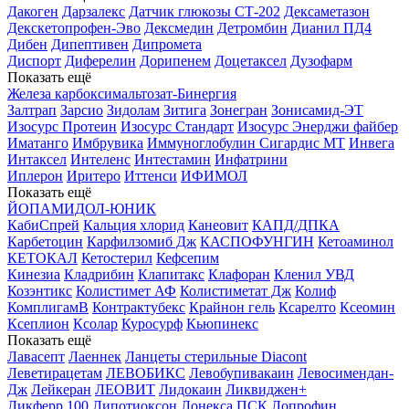
Дакоген
Дарзалекс
Датчик глюкозы СТ-202
Дексаметазон
Декскетопрофен-Эво
Дексмедин
Детромбин
Дианил ПД4
Дибен
Дипептивен
Дипромета
Диспорт
Диферелин
Дорипенем
Доцетаксел
Дузофарм
Показать ещё
Железа карбоксимальтозат-Бинергия
Залтрап
Зарсио
Зидолам
Зитига
Зонегран
Зонисамид-ЭТ
Изосурс Протеин
Изосурс Стандарт
Изосурс Энерджи файбер
Иматанго
Имбрувика
Иммуноглобулин Сигардис МТ
Инвега
Интаксел
Интеленс
Интестамин
Инфатрини
Иплерон
Иритеро
Иттенси
ИФИМОЛ
Показать ещё
ЙОПАМИДОЛ-ЮНИК
КабиСпрей
Кальция хлорид
Канеовит
КАПД/ДПКА
Карбетоцин
Карфилзомиб Дж
КАСПОФУНГИН
Кетоаминол
КЕТОКАЛ
Кетостерил
Кефсепим
Кинезиа
Кладрибин
Клапитакс
Клафоран
Кленил УВД
Козэнтикс
Колистимет АФ
Колистиметат Дж
Колиф
КомплигамВ
Контрактубекс
Крайнон гель
Ксарелто
Ксеомин
Ксеплион
Ксолар
Куросурф
Кьюпинекс
Показать ещё
Лавасепт
Лаеннек
Ланцеты стерильные Diacont
Леветирацетам
ЛЕВОБИКС
Левобупивакаин
Левосимендан-
Дж
Лейкеран
ЛЕОВИТ
Лидокаин
Ликвиджен+
Ликферр 100
Липотиоксон
Лонекса ПСК
Лопрофин