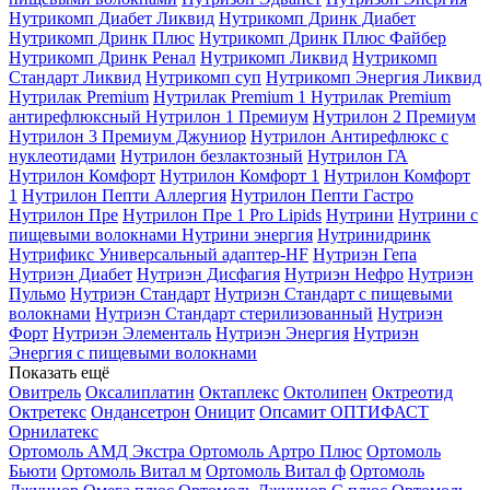
Нутрикомп Диабет Ликвид
Нутрикомп Дринк Диабет
Нутрикомп Дринк Плюс
Нутрикомп Дринк Плюс Файбер
Нутрикомп Дринк Ренал
Нутрикомп Ликвид
Нутрикомп
Стандарт Ликвид
Нутрикомп суп
Нутрикомп Энергия Ликвид
Нутрилак Premium
Нутрилак Premium 1
Нутрилак Premium
антирефлюксный
Нутрилон 1 Премиум
Нутрилон 2 Премиум
Нутрилон 3 Премиум Джуниор
Нутрилон Антирефлюкс с
нуклеотидами
Нутрилон безлактозный
Нутрилон ГА
Нутрилон Комфорт
Нутрилон Комфорт 1
Нутрилон Комфорт
1
Нутрилон Пепти Аллергия
Нутрилон Пепти Гастро
Нутрилон Пре
Нутрилон Пре 1 Pro Lipids
Нутрини
Нутрини с
пищевыми волокнами
Нутрини энергия
Нутринидринк
Нутрификс Универсальный адаптер-HF
Нутриэн Гепа
Нутриэн Диабет
Нутриэн Дисфагия
Нутриэн Нефро
Нутриэн
Пульмо
Нутриэн Стандарт
Нутриэн Стандарт с пищевыми
волокнами
Нутриэн Стандарт стерилизованный
Нутриэн
Форт
Нутриэн Элементаль
Нутриэн Энергия
Нутриэн
Энергия с пищевыми волокнами
Показать ещё
Овитрель
Оксалиплатин
Октаплекс
Октолипен
Октреотид
Октретекс
Ондансетрон
Оницит
Опсамит
ОПТИФАСТ
Орнилатекс
Ортомоль АМД Экстра
Ортомоль Артро Плюс
Ортомоль
Бьюти
Ортомоль Витал м
Ортомоль Витал ф
Ортомоль