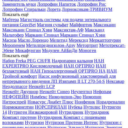
Заменитель муки
Лопрофин Напиток
Лопрофин Рис
Лопрофин Спиральки
Лорета
Лорноксикам-ТРИВИУМ
Показать ещё
Мабтера
Магистраль системы для подачи энтерального
питания GraviSet
Магния сульфат
Майфортик
Максикаин
Максикаин Спинал Хэви
Максиктам-АФ
Максканд
Мальтофер
Маркаин Спинал
Маркаин Спинал Хэви
Масиза
Масло Лоренцо
Мелитид
Мерексид
Меркаптопурин
Меропенем
Метилпреднизолон-Арзу
Метортрит
Метотрексат-
Эбеве
Микафунгин
Модулен АйБиДи
Моноген
Показать ещё
Набор Freka PEG CH/FR
Надропарин кальция
НАН
EXPERTPRO Кисломолочный
НАН OPTIPRO
НАН
безлактозный
НАН Гипоаллергенный OPTIPRO HA
НАН
Тройной комфорт
Насос инфузионный эластомерный для
непрерывного введения ЛП Изипамп II LT 270-54-S
Нексавар
Неодолпассе
Неокейт LCP
Неокейт Джуниор
Неокейт Синео
Неулептил
Нефопам
НЕФОПЕЙН
Нимбекс
Нимодипин-Эво
Нимопин
Нитроспрей
Новасурс Диабет Плюс
Нонфеник
Норадреналин
Нормокинезтин
НОРСПРИЛАН
Нубека
Нутилис
Нутриген
14
Нутриген Низкожировой
Нутридринк
Нутридринк
Компакт протеин
Нутридринк Компакт с пищевыми
волокнами
Нутризон
Нутризон Протеин Интенс
Нутризон с
пищевыми волокнами
Нутризон Эдванст
Нутризон Энергия