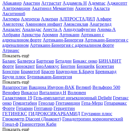
Абакавир
Авастин
Агграстат
Аддамель Н
Адемпас
Аджисепт
Азитромицин
Акатинол Мемантин
Акинзео
Акласта
Акситиниб
Актемра
Алеценза
Алкеран
АЛПРОСТАДИЛ
Алфаре
Амелотекс
Аминовен инфант
Амоксиклав
Анагрелид
Аназалес
Аналидас
Анеста-А
Анидулафунгин
Анима-А
Апбрави
Арикстра
Аромин
Артикаин
Артикаин с
адреналином форте
Артикаин-Бинергия
Артикаин-Бинергия с
адреналином
Артикаин-Бинергия с адреналином форте
Атрианс
Показать ещё
Баланс
Балверса
Бартизар
Бетадин
Бикакс онко
БИНАВИТ
форте
Бинокрит
БиоАмикус
Биотин
Биошейк
Бозентан
Бонспри
Брамитоб
Брасер
Браунодин Б.Браун
Бревикард
Бруди плюс
Бупивакаин-Бинергия
Показать ещё
Вазапростан
Вакцина Имурон-ВАК
Велмиб
Вельфоро 500
Венофер
Викасол
Виталипид Н
Волювен
Галактомин 19
Гель-имплантат инъекционный Delight
Гемтакс
онко
Гемцитабин
Генолар
Гентамицин
Гепа-Мерц
Гепарамакс
Форте
Гепарин
Гептавир
Герцептин
ГЕТИНЕКС
ГИДРОКСИКАРБАМИД
Глутамин плюс
Глюкометр Diacont (Диаконт)
Гонадотропин хорионический
Гонал-ф
Гранисетрон Каби
Показать ещё