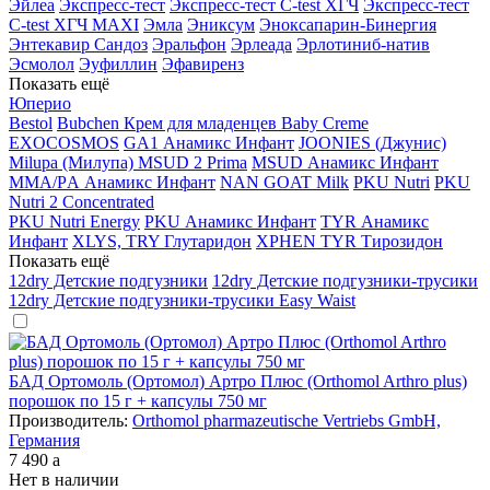
Эйлеа
Экспресс-тест
Экспресс-тест C-test ХГЧ
Экспресс-тест
C-test ХГЧ MAXI
Эмла
Эниксум
Эноксапарин-Бинергия
Энтекавир Сандоз
Эральфон
Эрлеада
Эрлотиниб-натив
Эсмолол
Эуфиллин
Эфавиренз
Показать ещё
Юперио
Bestol
Bubchen Крем для младенцев Baby Creme
EXOCOSMOS
GA1 Анамикс Инфант
JOONIES (Джунис)
Milupa (Милупа) MSUD 2 Prima
MSUD Анамикс Инфант
MМА/PА Анамикс Инфант
NAN GOAT Milk
PKU Nutri
PKU
Nutri 2 Concentrated
PKU Nutri Energy
PKU Анамикс Инфант
TYR Анамикс
Инфант
XLYS, TRY Глутаридон
XPHEN TYR Тирозидон
Показать ещё
12dry Детские подгузники
12dry Детские подгузники-трусики
12dry Детские подгузники-трусики Easy Waist
БАД Ортомоль (Ортомол) Артро Плюс (Orthomol Arthro plus)
порошок по 15 г + капсулы 750 мг
Производитель:
Orthomol pharmazeutische Vertriebs GmbH,
Германия
7 490
a
Нет в наличии