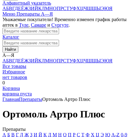
Алфавитный указатель
А
Б
В
Г
Д
Е
Ё
Ж
З
И
Й
К
Л
М
Н
О
П
Р
С
Т
У
Ф
Х
Ц
Ч
Ш
Щ
Ы
Э
Ю
Я
Меню
Препараты А—Я
Уважаемые покупатели! Временно изменен график работы
аптек в
Туле
,
Самаре
и
Сургуте
.
Каталог
Найти
А—Я
А
Б
В
Г
Д
Е
Ё
Ж
З
И
Й
К
Л
М
Н
О
П
Р
С
Т
У
Ф
Х
Ц
Ч
Ш
Щ
Ы
Э
Ю
Я
Все товары
Избранное
нет товаров
0
Корзина
корзина пуста
Главная
Препараты
Ортомоль Артро Плюс
Ортомоль Артро Плюс
Препараты
А
Б
В
Г
Д
Ж
З
И
Й
К
Л
М
Н
О
П
Р
С
Т
Ф
Х
Ц
Э
Ю
A-Z
0-9