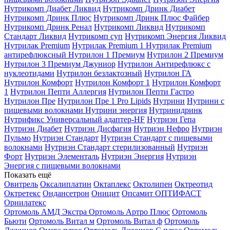
Нутрикомп Диабет Ликвид
Нутрикомп Дринк Диабет
Нутрикомп Дринк Плюс
Нутрикомп Дринк Плюс Файбер
Нутрикомп Дринк Ренал
Нутрикомп Ликвид
Нутрикомп
Стандарт Ликвид
Нутрикомп суп
Нутрикомп Энергия Ликвид
Нутрилак Premium
Нутрилак Premium 1
Нутрилак Premium
антирефлюксный
Нутрилон 1 Премиум
Нутрилон 2 Премиум
Нутрилон 3 Премиум Джуниор
Нутрилон Антирефлюкс с
нуклеотидами
Нутрилон безлактозный
Нутрилон ГА
Нутрилон Комфорт
Нутрилон Комфорт 1
Нутрилон Комфорт
1
Нутрилон Пепти Аллергия
Нутрилон Пепти Гастро
Нутрилон Пре
Нутрилон Пре 1 Pro Lipids
Нутрини
Нутрини с
пищевыми волокнами
Нутрини энергия
Нутринидринк
Нутрификс Универсальный адаптер-HF
Нутриэн Гепа
Нутриэн Диабет
Нутриэн Дисфагия
Нутриэн Нефро
Нутриэн
Пульмо
Нутриэн Стандарт
Нутриэн Стандарт с пищевыми
волокнами
Нутриэн Стандарт стерилизованный
Нутриэн
Форт
Нутриэн Элементаль
Нутриэн Энергия
Нутриэн
Энергия с пищевыми волокнами
Показать ещё
Овитрель
Оксалиплатин
Октаплекс
Октолипен
Октреотид
Октретекс
Ондансетрон
Оницит
Опсамит
ОПТИФАСТ
Орнилатекс
Ортомоль АМД Экстра
Ортомоль Артро Плюс
Ортомоль
Бьюти
Ортомоль Витал м
Ортомоль Витал ф
Ортомоль