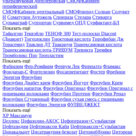
ультразвуковая допплеровская
СМОФКабивен
периферический
СМОФКабивен центральный
СМОФлипид
Солиан
Солувит
Н
Соматулин Аутожель
Спинраза
Стелара
Стиварга
Сульмаграф
Суппортан
Сурвимед ОПД
Сурфактант-БЛ
Показать ещё
Тафалгин
Теквэйли
ТЕНОФ 300
Тест-полоски Diacont
(Диаконт)
Тигециклин
Тиоктовая кислота
Тирофибан Дж
Торасемид
Траклир ДТ
Тракриум
Транексамовая кислота
Транексамовая кислота-ТРИВУМ
Тревикта
Тремфея
Тромболикс Про
Тропластим
Показать ещё
Фабразим
Фер-Ромфарм
Феррум Лек
Фириалта
Фламакс
Фондапар-С
Фортелизин
Фосапрепитант
Фостер
Фребини
Энергия
Фрезубин
Фрезубин Диабет крем
Фрезубин Йогурт
Фрезубин Крем
Фрезубин напиток
Фрезубин Оригинал
Фрезубин Оригинал с
пищевыми волокнами
Фрезубин Протеин
Фрезубин Ренал
Фрезубин Сгущенный
Фрезубин сухая смесь с пищевыми
волокнами
Фрезубин Энергия
ФУЛВЕДЖЕКТ
Показать ещё
ХР Максамум
Целлекс
Цефазолин-АКОС
Цефоперазон+Сульбактам
Цефтазидим
Цефтриаксон Каби
Цефтриаксон+Сульбактам
Цинакальцет
Цисатракурия безилат
Цитониб®онко
Цитореан