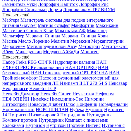
Заменитель муки
Лопрофин Напиток
Лопрофин Рис
Лопрофин Спиральки
Лорета
Лорноксикам-ТРИВИУМ
Показать ещё
Мабтера
Магистраль системы для подачи энтерального
питания GraviSet
Магния сульфат
Майфортик
Максикаин
Максикаин Спинал Хэви
Максиктам-АФ
Максканд
Мальтофер
Маркаин Спинал
Маркаин Спинал Хэви
Масиза
Масло Лоренцо
Мелитид
Мерексид
Меркаптопурин
Меропенем
Метилпреднизолон-Арзу
Метортрит
Метотрексат-
Эбеве
Микафунгин
Модулен АйБиДи
Моноген
Показать ещё
Набор Freka PEG CH/FR
Надропарин кальция
НАН
EXPERTPRO Кисломолочный
НАН OPTIPRO
НАН
безлактозный
НАН Гипоаллергенный OPTIPRO HA
НАН
Тройной комфорт
Насос инфузионный эластомерный для
непрерывного введения ЛП Изипамп II LT 270-54-S
Нексавар
Неодолпассе
Неокейт LCP
Неокейт Джуниор
Неокейт Синео
Неулептил
Нефопам
НЕФОПЕЙН
Нимбекс
Нимодипин-Эво
Нимопин
Нитроспрей
Новасурс Диабет Плюс
Нонфеник
Норадреналин
Нормокинезтин
НОРСПРИЛАН
Нубека
Нутилис
Нутриген
14
Нутриген Низкожировой
Нутридринк
Нутридринк
Компакт протеин
Нутридринк Компакт с пищевыми
волокнами
Нутризон
Нутризон Протеин Интенс
Нутризон с
пищевыми волокнами
Нутризон Эдванст
Нутризон Энергия