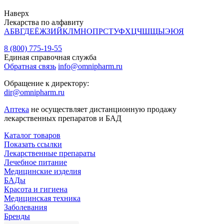
Наверх
Лекарства по алфавиту
А
Б
В
Г
Д
Е
Ё
Ж
З
И
Й
К
Л
М
Н
О
П
Р
С
Т
У
Ф
Х
Ц
Ч
Ш
Щ
Ы
Э
Ю
Я
8 (800) 775-19-55
Единая справочная служба
Обратная связь
info@omnipharm.ru
Обращение к директору:
dir@omnipharm.ru
Аптека
не осуществляет дистанционную продажу
лекарственных препаратов и БАД
Каталог товаров
Показать ссылки
Лекарственные препараты
Лечебное питание
Медицинские изделия
БАДы
Красота и гигиена
Медицинская техника
Заболевания
Бренды