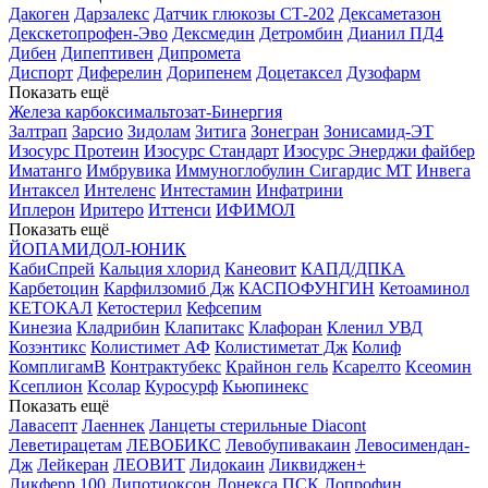
Дакоген
Дарзалекс
Датчик глюкозы СТ-202
Дексаметазон
Декскетопрофен-Эво
Дексмедин
Детромбин
Дианил ПД4
Дибен
Дипептивен
Дипромета
Диспорт
Диферелин
Дорипенем
Доцетаксел
Дузофарм
Показать ещё
Железа карбоксимальтозат-Бинергия
Залтрап
Зарсио
Зидолам
Зитига
Зонегран
Зонисамид-ЭТ
Изосурс Протеин
Изосурс Стандарт
Изосурс Энерджи файбер
Иматанго
Имбрувика
Иммуноглобулин Сигардис МТ
Инвега
Интаксел
Интеленс
Интестамин
Инфатрини
Иплерон
Иритеро
Иттенси
ИФИМОЛ
Показать ещё
ЙОПАМИДОЛ-ЮНИК
КабиСпрей
Кальция хлорид
Канеовит
КАПД/ДПКА
Карбетоцин
Карфилзомиб Дж
КАСПОФУНГИН
Кетоаминол
КЕТОКАЛ
Кетостерил
Кефсепим
Кинезиа
Кладрибин
Клапитакс
Клафоран
Кленил УВД
Козэнтикс
Колистимет АФ
Колистиметат Дж
Колиф
КомплигамВ
Контрактубекс
Крайнон гель
Ксарелто
Ксеомин
Ксеплион
Ксолар
Куросурф
Кьюпинекс
Показать ещё
Лавасепт
Лаеннек
Ланцеты стерильные Diacont
Леветирацетам
ЛЕВОБИКС
Левобупивакаин
Левосимендан-
Дж
Лейкеран
ЛЕОВИТ
Лидокаин
Ликвиджен+
Ликферр 100
Липотиоксон
Лонекса ПСК
Лопрофин