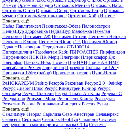
Джуниор Омега плюс
Ортомоль Джуниор С плюс
Ортомоль
Иммун
Ортомоль Кардио
Ортомоль Ментал
Ортомоль Натал
Ортомоль Остео
Ортомоль Спорт
Ортомоль Тендо
Ортомоль
Фемин
Ортомоль Фертиль плюс
Ортомоль Хэйр Интенс
Показать ещё
Пабал
Паклитаксел
Паклитаксел-Эбеве
Палоносетрон
ПедиаШур Здоровейка
ПедиаШур Малоежка
Пемелан
Пептамен
Пептамен АФ
Пептамен Интенс
Пептамен Нейтрал
Пептамен Юниор
Пептамен Юниор 1.5
Пептамен Юниор
Эдванс
Перговерис
Передатчик СТ-100С14
Пиперациллин+Тазобактам Каби
ПИРФАСПЕК
Пирфенидон
Пирфенидон ПСК
ПК-Мерц
Плегриди
Плериксафор Дж
Плерифор
Плетакс Ново
Поэксо
Пре НАН
Пре НАН HMF
Прегабалин-Рихтер
Преднизол
Прозерин
Прокладки 12dry
Прокладки 12dry (набор)
Пронтосан раствор
Пури-Нетол
Показать ещё
РАНОКАРДУМ
Ребиф
Резорба
Реконван
Ресурс 2.0+Файбер
Ресурс Диабет Плюс
Ресурс Клинутрен Юниор
Ресурс
Оптимум
Ресурс Протеин
Ресурс Тикен Ап Клиа
Риделат-С
Рикулатрон
РинФаст Микс
Рисполепт Конста
Роаккутан
Розустин
Рокона
Ропивакаин-Бинергия
Россия
Рулид
Показать ещё
Сандиммун-Неорал
Сарклиза
Сево-Анестеран
Селамерекс
Селлсепт
Сертикан
Симилак НеоШур
Симпони
Система
непрерывного мониторинга глюкозы СТ14
Система