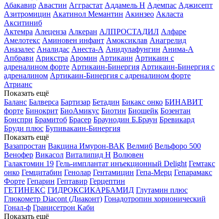
Абакавир
Авастин
Агграстат
Аддамель Н
Адемпас
Аджисепт
Азитромицин
Акатинол Мемантин
Акинзео
Акласта
Акситиниб
Актемра
Алеценза
Алкеран
АЛПРОСТАДИЛ
Алфаре
Амелотекс
Аминовен инфант
Амоксиклав
Анагрелид
Аназалес
Аналидас
Анеста-А
Анидулафунгин
Анима-А
Апбрави
Арикстра
Аромин
Артикаин
Артикаин с
адреналином форте
Артикаин-Бинергия
Артикаин-Бинергия с
адреналином
Артикаин-Бинергия с адреналином форте
Атрианс
Показать ещё
Баланс
Балверса
Бартизар
Бетадин
Бикакс онко
БИНАВИТ
форте
Бинокрит
БиоАмикус
Биотин
Биошейк
Бозентан
Бонспри
Брамитоб
Брасер
Браунодин Б.Браун
Бревикард
Бруди плюс
Бупивакаин-Бинергия
Показать ещё
Вазапростан
Вакцина Имурон-ВАК
Велмиб
Вельфоро 500
Венофер
Викасол
Виталипид Н
Волювен
Галактомин 19
Гель-имплантат инъекционный Delight
Гемтакс
онко
Гемцитабин
Генолар
Гентамицин
Гепа-Мерц
Гепарамакс
Форте
Гепарин
Гептавир
Герцептин
ГЕТИНЕКС
ГИДРОКСИКАРБАМИД
Глутамин плюс
Глюкометр Diacont (Диаконт)
Гонадотропин хорионический
Гонал-ф
Гранисетрон Каби
Показать ещё