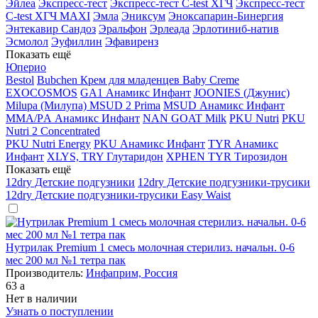
Эйлеа
Экспресс-тест
Экспресс-тест C-test ХГЧ
Экспресс-тест
C-test ХГЧ MAXI
Эмла
Эниксум
Эноксапарин-Бинергия
Энтекавир Сандоз
Эральфон
Эрлеада
Эрлотиниб-натив
Эсмолол
Эуфиллин
Эфавиренз
Показать ещё
Юперио
Bestol
Bubchen Крем для младенцев Baby Creme
EXOCOSMOS
GA1 Анамикс Инфант
JOONIES (Джунис)
Milupa (Милупа) MSUD 2 Prima
MSUD Анамикс Инфант
MМА/PА Анамикс Инфант
NAN GOAT Milk
PKU Nutri
PKU
Nutri 2 Concentrated
PKU Nutri Energy
PKU Анамикс Инфант
TYR Анамикс
Инфант
XLYS, TRY Глутаридон
XPHEN TYR Тирозидон
Показать ещё
12dry Детские подгузники
12dry Детские подгузники-трусики
12dry Детские подгузники-трусики Easy Waist
Нутрилак Premium 1 смесь молочная стерилиз. начальн. 0-6
мес 200 мл №1 тетра пак
Производитель:
Инфаприм, Россия
63
a
Нет в наличии
Узнать о поступлении