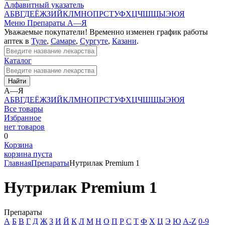
Алфавитный указатель
А
Б
В
Г
Д
Е
Ё
Ж
З
И
Й
К
Л
М
Н
О
П
Р
С
Т
У
Ф
Х
Ц
Ч
Ш
Щ
Ы
Э
Ю
Я
Меню
Препараты А—Я
Уважаемые покупатели! Временно изменен график работы
аптек в
Туле
,
Самаре
,
Сургуте
,
Казани
.
Каталог
Найти
А—Я
А
Б
В
Г
Д
Е
Ё
Ж
З
И
Й
К
Л
М
Н
О
П
Р
С
Т
У
Ф
Х
Ц
Ч
Ш
Щ
Ы
Э
Ю
Я
Все товары
Избранное
нет товаров
0
Корзина
корзина пуста
Главная
Препараты
Нутрилак Premium 1
Нутрилак Premium 1
Препараты
А
Б
В
Г
Д
Ж
З
И
Й
К
Л
М
Н
О
П
Р
С
Т
Ф
Х
Ц
Э
Ю
A-Z
0-9