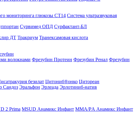
го мониторинга глюкозы СТ14
Система ультразвуковая
уппортан
Сурвимед ОПД
Сурфактант-БЛ
клир ДТ
Тракриум
Транексамовая кислота
езубин
ыми волокнами
Фрезубин Протеин
Фрезубин Ренал
Фрезубин
исатракурия безилат
Цитониб®онко
Цитореан
р Сандоз
Эральфон
Эрлеада
Эрлотиниб-натив
D 2 Prima
MSUD Анамикс Инфант
MМА/PА Анамикс Инфант