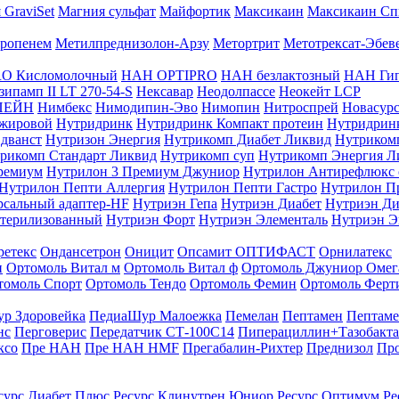
 GraviSet
Магния сульфат
Майфортик
Максикаин
Максикаин Сп
ропенем
Метилпреднизолон-Арзу
Метортрит
Метотрексат-Эбев
O Кисломолочный
НАН OPTIPRO
НАН безлактозный
НАН Гип
ипамп II LT 270-54-S
Нексавар
Неодолпассе
Неокейт LCP
ПЕЙН
Нимбекс
Нимодипин-Эво
Нимопин
Нитроспрей
Новасур
ожировой
Нутридринк
Нутридринк Компакт протеин
Нутридрин
дванст
Нутризон Энергия
Нутрикомп Диабет Ликвид
Нутриком
рикомп Стандарт Ликвид
Нутрикомп суп
Нутрикомп Энергия Л
ремиум
Нутрилон 3 Премиум Джуниор
Нутрилон Антирефлюкс 
Нутрилон Пепти Аллергия
Нутрилон Пепти Гастро
Нутрилон П
сальный адаптер-HF
Нутриэн Гепа
Нутриэн Диабет
Нутриэн Ди
стерилизованный
Нутриэн Форт
Нутриэн Элементаль
Нутриэн Э
ретекс
Ондансетрон
Оницит
Опсамит
ОПТИФАСТ
Орнилатекс
и
Ортомоль Витал м
Ортомоль Витал ф
Ортомоль Джуниор Омег
томоль Спорт
Ортомоль Тендо
Ортомоль Фемин
Ортомоль Ферт
р Здоровейка
ПедиаШур Малоежка
Пемелан
Пептамен
Пептам
нс
Перговерис
Передатчик СТ-100С14
Пиперациллин+Тазобакта
ксо
Пре НАН
Пре НАН HMF
Прегабалин-Рихтер
Преднизол
Пр
сурс Диабет Плюс
Ресурс Клинутрен Юниор
Ресурс Оптимум
Ре