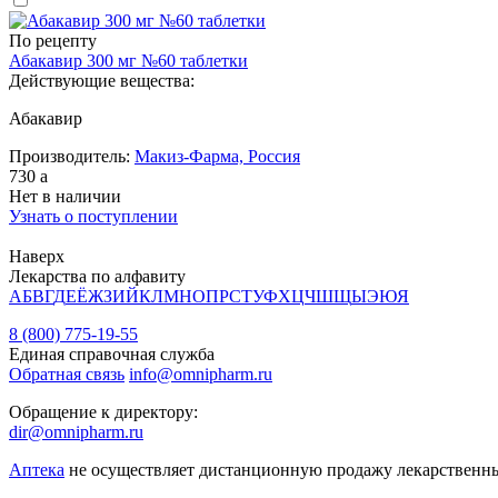
По рецепту
Абакавир 300 мг №60 таблетки
Действующие вещества:
Абакавир
Производитель:
Макиз-Фарма, Россия
730
a
Нет в наличии
Узнать о поступлении
Наверх
Лекарства по алфавиту
А
Б
В
Г
Д
Е
Ё
Ж
З
И
Й
К
Л
М
Н
О
П
Р
С
Т
У
Ф
Х
Ц
Ч
Ш
Щ
Ы
Э
Ю
Я
8 (800) 775-19-55
Единая справочная служба
Обратная связь
info@omnipharm.ru
Обращение к директору:
dir@omnipharm.ru
Аптека
не осуществляет дистанционную продажу лекарственн