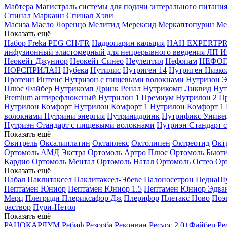
Мабтера
Магистраль системы для подачи энтерального питания
Спинал
Маркаин Спинал Хэви
Масиза
Масло Лоренцо
Мелитид
Мерексид
Меркаптопурин
Ме
Показать ещё
Набор Freka PEG CH/FR
Надропарин кальция
НАН EXPERTPR
инфузионный эластомерный для непрерывного введения ЛП Из
Неокейт Джуниор
Неокейт Синео
Неулептил
Нефопам
НЕФО
НОРСПРИЛАН
Нубека
Нутилис
Нутриген 14
Нутриген Низк
Протеин Интенс
Нутризон с пищевыми волокнами
Нутризон Э
Плюс Файбер
Нутрикомп Дринк Ренал
Нутрикомп Ликвид
Нут
Premium антирефлюксный
Нутрилон 1 Премиум
Нутрилон 2 П
Нутрилон Комфорт
Нутрилон Комфорт 1
Нутрилон Комфорт 1
волокнами
Нутрини энергия
Нутринидринк
Нутрификс Универ
Нутриэн Стандарт с пищевыми волокнами
Нутриэн Стандарт 
Показать ещё
Овитрель
Оксалиплатин
Октаплекс
Октолипен
Октреотид
Окт
Ортомоль АМД Экстра
Ортомоль Артро Плюс
Ортомоль Бьют
Кардио
Ортомоль Ментал
Ортомоль Натал
Ортомоль Остео
Ор
Показать ещё
Пабал
Паклитаксел
Паклитаксел-Эбеве
Палоносетрон
ПедиаШу
Пептамен Юниор
Пептамен Юниор 1.5
Пептамен Юниор Эдва
Мерц
Плегриди
Плериксафор Дж
Плерифор
Плетакс Ново
Поэ
раствор
Пури-Нетол
Показать ещё
РАНОКАРДУМ
Ребиф
Резорба
Реконван
Ресурс 2.0+Файбер
Ре