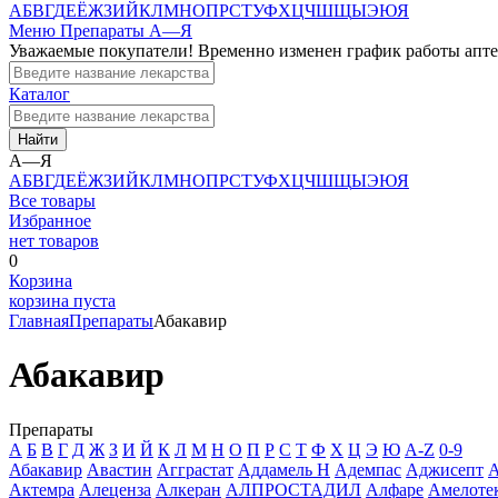
А
Б
В
Г
Д
Е
Ё
Ж
З
И
Й
К
Л
М
Н
О
П
Р
С
Т
У
Ф
Х
Ц
Ч
Ш
Щ
Ы
Э
Ю
Я
Меню
Препараты А—Я
Уважаемые покупатели! Временно изменен график работы апт
Каталог
Найти
А—Я
А
Б
В
Г
Д
Е
Ё
Ж
З
И
Й
К
Л
М
Н
О
П
Р
С
Т
У
Ф
Х
Ц
Ч
Ш
Щ
Ы
Э
Ю
Я
Все товары
Избранное
нет товаров
0
Корзина
корзина пуста
Главная
Препараты
Абакавир
Абакавир
Препараты
А
Б
В
Г
Д
Ж
З
И
Й
К
Л
М
Н
О
П
Р
С
Т
Ф
Х
Ц
Э
Ю
A-Z
0-9
Абакавир
Авастин
Агграстат
Аддамель Н
Адемпас
Аджисепт
А
Актемра
Алеценза
Алкеран
АЛПРОСТАДИЛ
Алфаре
Амелоте