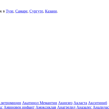
ек в
Туле
,
Самаре
,
Сургуте
,
Казани
.
зитромицин
Акатинол Мемантин
Акинзео
Акласта
Акситиниб
кс
Аминовен инфант
Амоксиклав
Анагрелид
Аназалес
Аналидас