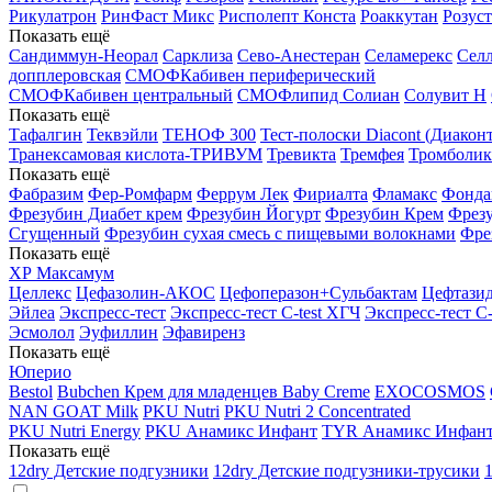
Рикулатрон
РинФаст Микс
Рисполепт Конста
Роаккутан
Розус
Показать ещё
Сандиммун-Неорал
Сарклиза
Сево-Анестеран
Селамерекс
Селл
допплеровская
СМОФКабивен периферический
СМОФКабивен центральный
СМОФлипид
Солиан
Солувит Н
Показать ещё
Тафалгин
Теквэйли
ТЕНОФ 300
Тест-полоски Diacont (Диаконт
Транексамовая кислота-ТРИВУМ
Тревикта
Тремфея
Тромболик
Показать ещё
Фабразим
Фер-Ромфарм
Феррум Лек
Фириалта
Фламакс
Фонда
Фрезубин Диабет крем
Фрезубин Йогурт
Фрезубин Крем
Фрез
Сгущенный
Фрезубин сухая смесь с пищевыми волокнами
Фре
Показать ещё
ХР Максамум
Целлекс
Цефазолин-АКОС
Цефоперазон+Сульбактам
Цефтази
Эйлеа
Экспресс-тест
Экспресс-тест C-test ХГЧ
Экспресс-тест C
Эсмолол
Эуфиллин
Эфавиренз
Показать ещё
Юперио
Bestol
Bubchen Крем для младенцев Baby Creme
EXOCOSMOS
NAN GOAT Milk
PKU Nutri
PKU Nutri 2 Concentrated
PKU Nutri Energy
PKU Анамикс Инфант
TYR Анамикс Инфан
Показать ещё
12dry Детские подгузники
12dry Детские подгузники-трусики