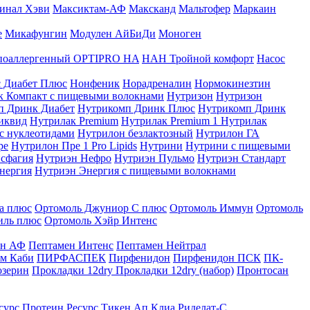
инал Хэви
Максиктам-АФ
Максканд
Мальтофер
Маркаин
е
Микафунгин
Модулен АйБиДи
Моноген
оаллергенный OPTIPRO HA
НАН Тройной комфорт
Насос
с Диабет Плюс
Нонфеник
Норадреналин
Нормокинезтин
к Компакт с пищевыми волокнами
Нутризон
Нутризон
п Дринк Диабет
Нутрикомп Дринк Плюс
Нутрикомп Дринк
иквид
Нутрилак Premium
Нутрилак Premium 1
Нутрилак
с нуклеотидами
Нутрилон безлактозный
Нутрилон ГА
ре
Нутрилон Пре 1 Pro Lipids
Нутрини
Нутрини с пищевыми
сфагия
Нутриэн Нефро
Нутриэн Пульмо
Нутриэн Стандарт
нергия
Нутриэн Энергия с пищевыми волокнами
а плюс
Ортомоль Джуниор С плюс
Ортомоль Иммун
Ортомоль
иль плюс
Ортомоль Хэйр Интенс
ен АФ
Пептамен Интенс
Пептамен Нейтрал
м Каби
ПИРФАСПЕК
Пирфенидон
Пирфенидон ПСК
ПК-
озерин
Прокладки 12dry
Прокладки 12dry (набор)
Пронтосан
сурс Протеин
Ресурс Тикен Ап Клиа
Риделат-С