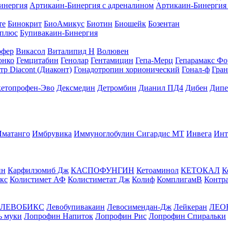
инергия
Артикаин-Бинергия с адреналином
Артикаин-Бинергия 
те
Бинокрит
БиоАмикус
Биотин
Биошейк
Бозентан
 плюс
Бупивакаин-Бинергия
офер
Викасол
Виталипид Н
Волювен
онко
Гемцитабин
Генолар
Гентамицин
Гепа-Мерц
Гепарамакс Фо
р Diacont (Диаконт)
Гонадотропин хорионический
Гонал-ф
Гран
кетопрофен-Эво
Дексмедин
Детромбин
Дианил ПД4
Дибен
Дипе
Иматанго
Имбрувика
Иммуноглобулин Сигардис МТ
Инвега
Инт
ин
Карфилзомиб Дж
КАСПОФУНГИН
Кетоаминол
КЕТОКАЛ
К
кс
Колистимет АФ
Колистиметат Дж
Колиф
КомплигамВ
Контр
ЛЕВОБИКС
Левобупивакаин
Левосимендан-Дж
Лейкеран
ЛЕО
ь муки
Лопрофин Напиток
Лопрофин Рис
Лопрофин Спиральки