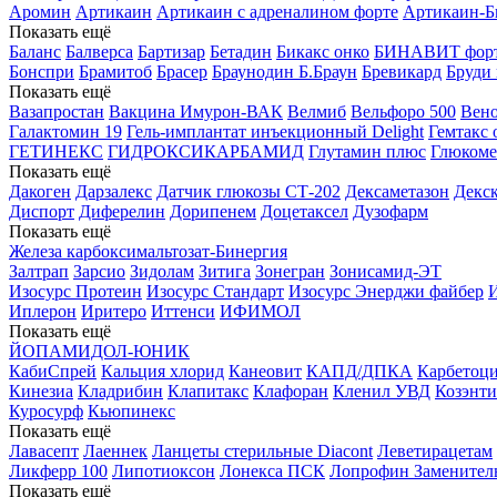
Аромин
Артикаин
Артикаин с адреналином форте
Артикаин-Б
Показать ещё
Баланс
Балверса
Бартизар
Бетадин
Бикакс онко
БИНАВИТ фор
Бонспри
Брамитоб
Брасер
Браунодин Б.Браун
Бревикард
Бруди
Показать ещё
Вазапростан
Вакцина Имурон-ВАК
Велмиб
Вельфоро 500
Вен
Галактомин 19
Гель-имплантат инъекционный Delight
Гемтакс 
ГЕТИНЕКС
ГИДРОКСИКАРБАМИД
Глутамин плюс
Глюкомет
Показать ещё
Дакоген
Дарзалекс
Датчик глюкозы СТ-202
Дексаметазон
Декс
Диспорт
Диферелин
Дорипенем
Доцетаксел
Дузофарм
Показать ещё
Железа карбоксимальтозат-Бинергия
Залтрап
Зарсио
Зидолам
Зитига
Зонегран
Зонисамид-ЭТ
Изосурс Протеин
Изосурс Стандарт
Изосурс Энерджи файбер
Иплерон
Иритеро
Иттенси
ИФИМОЛ
Показать ещё
ЙОПАМИДОЛ-ЮНИК
КабиСпрей
Кальция хлорид
Канеовит
КАПД/ДПКА
Карбетоц
Кинезиа
Кладрибин
Клапитакс
Клафоран
Кленил УВД
Козэнти
Куросурф
Кьюпинекс
Показать ещё
Лавасепт
Лаеннек
Ланцеты стерильные Diacont
Леветирацетам
Ликферр 100
Липотиоксон
Лонекса ПСК
Лопрофин Заменител
Показать ещё