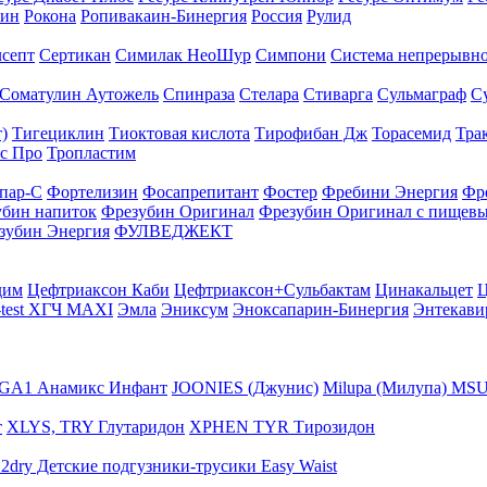
тин
Рокона
Ропивакаин-Бинергия
Россия
Рулид
септ
Сертикан
Симилак НеоШур
Симпони
Система непрерывно
Соматулин Аутожель
Спинраза
Стелара
Стиварга
Сульмаграф
С
)
Тигециклин
Тиоктовая кислота
Тирофибан Дж
Торасемид
Тра
с Про
Тропластим
пар-С
Фортелизин
Фосапрепитант
Фостер
Фребини Энергия
Фр
убин напиток
Фрезубин Оригинал
Фрезубин Оригинал с пищев
зубин Энергия
ФУЛВЕДЖЕКТ
дим
Цефтриаксон Каби
Цефтриаксон+Сульбактам
Цинакальцет
Ц
-test ХГЧ MAXI
Эмла
Эниксум
Эноксапарин-Бинергия
Энтекави
GA1 Анамикс Инфант
JOONIES (Джунис)
Milupa (Милупа) MSU
т
XLYS, TRY Глутаридон
XPHEN TYR Тирозидон
12dry Детские подгузники-трусики Easy Waist