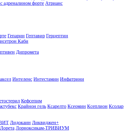
с адреналином форте
Атрианс
рте
Гепарин
Гептавир
Герцептин
исетрон Каби
птивен
Дипромета
аксел
Интеленс
Интестамин
Инфатрини
етостерил
Кефсепим
актубекс
Крайнон гель
Ксарелто
Ксеомин
Ксеплион
Ксолар
ВИТ
Лидокаин
Ликвиджен+
Лорета
Лорноксикам-ТРИВИУМ