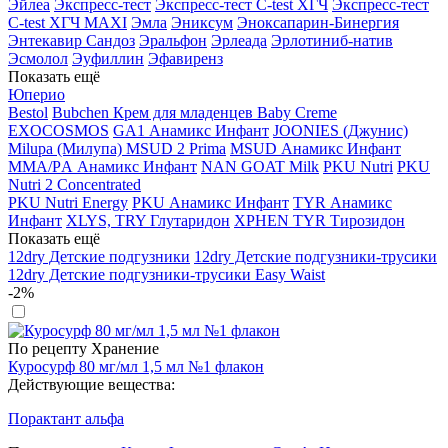
Эйлеа
Экспресс-тест
Экспресс-тест C-test ХГЧ
Экспресс-тест
C-test ХГЧ MAXI
Эмла
Эниксум
Эноксапарин-Бинергия
Энтекавир Сандоз
Эральфон
Эрлеада
Эрлотиниб-натив
Эсмолол
Эуфиллин
Эфавиренз
Показать ещё
Юперио
Bestol
Bubchen Крем для младенцев Baby Creme
EXOCOSMOS
GA1 Анамикс Инфант
JOONIES (Джунис)
Milupa (Милупа) MSUD 2 Prima
MSUD Анамикс Инфант
MМА/PА Анамикс Инфант
NAN GOAT Milk
PKU Nutri
PKU
Nutri 2 Concentrated
PKU Nutri Energy
PKU Анамикс Инфант
TYR Анамикс
Инфант
XLYS, TRY Глутаридон
XPHEN TYR Тирозидон
Показать ещё
12dry Детские подгузники
12dry Детские подгузники-трусики
12dry Детские подгузники-трусики Easy Waist
-2%
По рецепту
Хранение
Куросурф 80 мг/мл 1,5 мл №1 флакон
Действующие вещества:
Порактант альфа