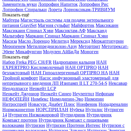
Заменитель муки
Лопрофин Напиток
Лопрофин Рис
Лопрофин Спиральки
Лорета
Лорноксикам-ТРИВИУМ
Показать ещё
Мабтера
Магистраль системы для подачи энтерального
питания GraviSet
Магния сульфат
Майфортик
Максикаин
Максикаин Спинал Хэви
Максиктам-АФ
Максканд
Мальтофер
Маркаин Спинал
Маркаин Спинал Хэви
Масиза
Масло Лоренцо
Мелитид
Мерексид
Меркаптопурин
Меропенем
Метилпреднизолон-Арзу
Метортрит
Метотрексат-
Эбеве
Микафунгин
Модулен АйБиДи
Моноген
Показать ещё
Набор Freka PEG CH/FR
Надропарин кальция
НАН
EXPERTPRO Кисломолочный
НАН OPTIPRO
НАН
безлактозный
НАН Гипоаллергенный OPTIPRO HA
НАН
Тройной комфорт
Насос инфузионный эластомерный для
непрерывного введения ЛП Изипамп II LT 270-54-S
Нексавар
Неодолпассе
Неокейт LCP
Неокейт Джуниор
Неокейт Синео
Неулептил
Нефопам
НЕФОПЕЙН
Нимбекс
Нимодипин-Эво
Нимопин
Нитроспрей
Новасурс Диабет Плюс
Нонфеник
Норадреналин
Нормокинезтин
НОРСПРИЛАН
Нубека
Нутилис
Нутриген
14
Нутриген Низкожировой
Нутридринк
Нутридринк
Компакт протеин
Нутридринк Компакт с пищевыми
волокнами
Нутризон
Нутризон Протеин Интенс
Нутризон с
пищевыми волокнами
Нутризон Эдванст
Нутризон Энергия