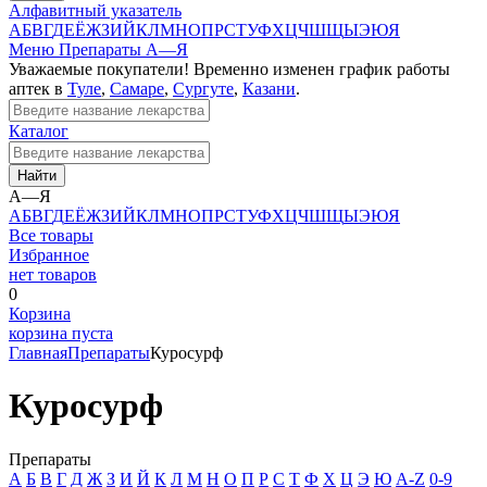
Алфавитный указатель
А
Б
В
Г
Д
Е
Ё
Ж
З
И
Й
К
Л
М
Н
О
П
Р
С
Т
У
Ф
Х
Ц
Ч
Ш
Щ
Ы
Э
Ю
Я
Меню
Препараты А—Я
Уважаемые покупатели! Временно изменен график работы
аптек в
Туле
,
Самаре
,
Сургуте
,
Казани
.
Каталог
Найти
А—Я
А
Б
В
Г
Д
Е
Ё
Ж
З
И
Й
К
Л
М
Н
О
П
Р
С
Т
У
Ф
Х
Ц
Ч
Ш
Щ
Ы
Э
Ю
Я
Все товары
Избранное
нет товаров
0
Корзина
корзина пуста
Главная
Препараты
Куросурф
Куросурф
Препараты
А
Б
В
Г
Д
Ж
З
И
Й
К
Л
М
Н
О
П
Р
С
Т
Ф
Х
Ц
Э
Ю
A-Z
0-9