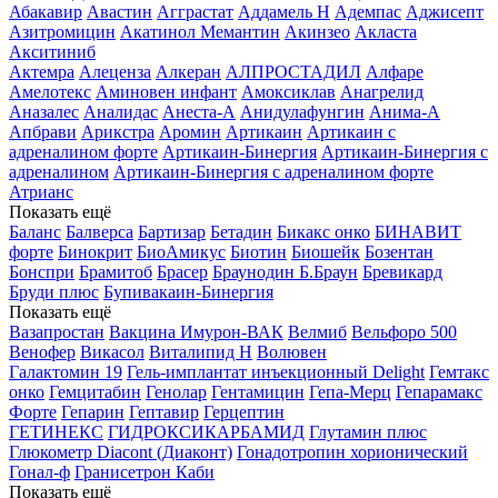
Абакавир
Авастин
Агграстат
Аддамель Н
Адемпас
Аджисепт
Азитромицин
Акатинол Мемантин
Акинзео
Акласта
Акситиниб
Актемра
Алеценза
Алкеран
АЛПРОСТАДИЛ
Алфаре
Амелотекс
Аминовен инфант
Амоксиклав
Анагрелид
Аназалес
Аналидас
Анеста-А
Анидулафунгин
Анима-А
Апбрави
Арикстра
Аромин
Артикаин
Артикаин с
адреналином форте
Артикаин-Бинергия
Артикаин-Бинергия с
адреналином
Артикаин-Бинергия с адреналином форте
Атрианс
Показать ещё
Баланс
Балверса
Бартизар
Бетадин
Бикакс онко
БИНАВИТ
форте
Бинокрит
БиоАмикус
Биотин
Биошейк
Бозентан
Бонспри
Брамитоб
Брасер
Браунодин Б.Браун
Бревикард
Бруди плюс
Бупивакаин-Бинергия
Показать ещё
Вазапростан
Вакцина Имурон-ВАК
Велмиб
Вельфоро 500
Венофер
Викасол
Виталипид Н
Волювен
Галактомин 19
Гель-имплантат инъекционный Delight
Гемтакс
онко
Гемцитабин
Генолар
Гентамицин
Гепа-Мерц
Гепарамакс
Форте
Гепарин
Гептавир
Герцептин
ГЕТИНЕКС
ГИДРОКСИКАРБАМИД
Глутамин плюс
Глюкометр Diacont (Диаконт)
Гонадотропин хорионический
Гонал-ф
Гранисетрон Каби
Показать ещё