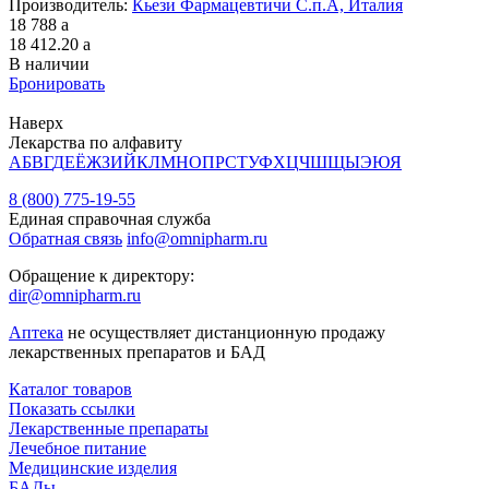
Производитель:
Кьези Фармацевтичи С.п.А, Италия
18 788
a
18 412.20
a
В наличии
Бронировать
Наверх
Лекарства по алфавиту
А
Б
В
Г
Д
Е
Ё
Ж
З
И
Й
К
Л
М
Н
О
П
Р
С
Т
У
Ф
Х
Ц
Ч
Ш
Щ
Ы
Э
Ю
Я
8 (800) 775-19-55
Единая справочная служба
Обратная связь
info@omnipharm.ru
Обращение к директору:
dir@omnipharm.ru
Аптека
не осуществляет дистанционную продажу
лекарственных препаратов и БАД
Каталог товаров
Показать ссылки
Лекарственные препараты
Лечебное питание
Медицинские изделия
БАДы