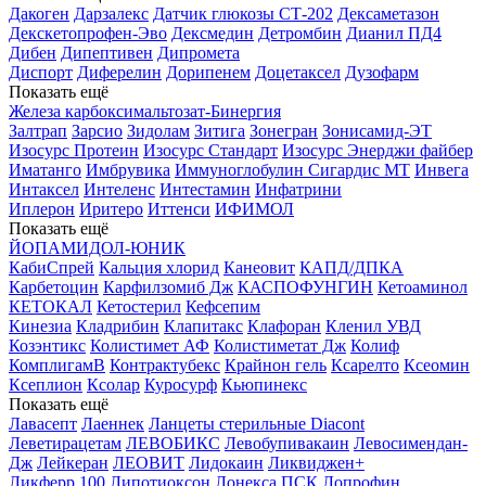
Дакоген
Дарзалекс
Датчик глюкозы СТ-202
Дексаметазон
Декскетопрофен-Эво
Дексмедин
Детромбин
Дианил ПД4
Дибен
Дипептивен
Дипромета
Диспорт
Диферелин
Дорипенем
Доцетаксел
Дузофарм
Показать ещё
Железа карбоксимальтозат-Бинергия
Залтрап
Зарсио
Зидолам
Зитига
Зонегран
Зонисамид-ЭТ
Изосурс Протеин
Изосурс Стандарт
Изосурс Энерджи файбер
Иматанго
Имбрувика
Иммуноглобулин Сигардис МТ
Инвега
Интаксел
Интеленс
Интестамин
Инфатрини
Иплерон
Иритеро
Иттенси
ИФИМОЛ
Показать ещё
ЙОПАМИДОЛ-ЮНИК
КабиСпрей
Кальция хлорид
Канеовит
КАПД/ДПКА
Карбетоцин
Карфилзомиб Дж
КАСПОФУНГИН
Кетоаминол
КЕТОКАЛ
Кетостерил
Кефсепим
Кинезиа
Кладрибин
Клапитакс
Клафоран
Кленил УВД
Козэнтикс
Колистимет АФ
Колистиметат Дж
Колиф
КомплигамВ
Контрактубекс
Крайнон гель
Ксарелто
Ксеомин
Ксеплион
Ксолар
Куросурф
Кьюпинекс
Показать ещё
Лавасепт
Лаеннек
Ланцеты стерильные Diacont
Леветирацетам
ЛЕВОБИКС
Левобупивакаин
Левосимендан-
Дж
Лейкеран
ЛЕОВИТ
Лидокаин
Ликвиджен+
Ликферр 100
Липотиоксон
Лонекса ПСК
Лопрофин