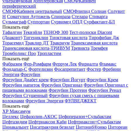
ультразвуковая допплеровская
СМОФКабивен
периферический
СМОФКабивен центральный
СМОФлипид
Солиан
Солувит
Н
Соматулин Аутожель
Спинраза
Стелара
Стиварга
Сульмаграф
Суппортан
Сурвимед ОПД
Сурфактант-БЛ
Показать ещё
Тафалгин
Теквэйли
ТЕНОФ 300
Тест-полоски Diacont
(Диаконт)
Тигециклин
Тиоктовая кислота
Тирофибан Дж
Торасемид
Траклир ДТ
Тракриум
Транексамовая кислота
Транексамовая кислота-ТРИВУМ
Тревикта
Тремфея
Тромболикс Про
Тропластим
Показать ещё
Фабразим
Фер-Ромфарм
Феррум Лек
Фириалта
Фламакс
Фондапар-С
Фортелизин
Фосапрепитант
Фостер
Фребини
Энергия
Фрезубин
Фрезубин Диабет крем
Фрезубин Йогурт
Фрезубин Крем
Фрезубин напиток
Фрезубин Оригинал
Фрезубин Оригинал с
пищевыми волокнами
Фрезубин Протеин
Фрезубин Ренал
Фрезубин Сгущенный
Фрезубин сухая смесь с пищевыми
волокнами
Фрезубин Энергия
ФУЛВЕДЖЕКТ
Показать ещё
ХР Максамум
Целлекс
Цефазолин-АКОС
Цефоперазон+Сульбактам
Цефтазидим
Цефтриаксон Каби
Цефтриаксон+Сульбактам
Цинакальцет
Цисатракурия безилат
Цитониб®онко
Цитореан