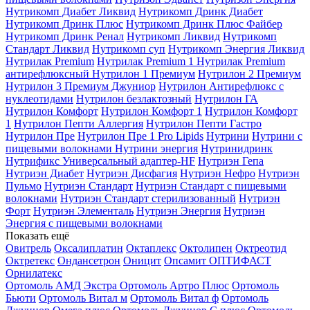
Нутрикомп Диабет Ликвид
Нутрикомп Дринк Диабет
Нутрикомп Дринк Плюс
Нутрикомп Дринк Плюс Файбер
Нутрикомп Дринк Ренал
Нутрикомп Ликвид
Нутрикомп
Стандарт Ликвид
Нутрикомп суп
Нутрикомп Энергия Ликвид
Нутрилак Premium
Нутрилак Premium 1
Нутрилак Premium
антирефлюксный
Нутрилон 1 Премиум
Нутрилон 2 Премиум
Нутрилон 3 Премиум Джуниор
Нутрилон Антирефлюкс с
нуклеотидами
Нутрилон безлактозный
Нутрилон ГА
Нутрилон Комфорт
Нутрилон Комфорт 1
Нутрилон Комфорт
1
Нутрилон Пепти Аллергия
Нутрилон Пепти Гастро
Нутрилон Пре
Нутрилон Пре 1 Pro Lipids
Нутрини
Нутрини с
пищевыми волокнами
Нутрини энергия
Нутринидринк
Нутрификс Универсальный адаптер-HF
Нутриэн Гепа
Нутриэн Диабет
Нутриэн Дисфагия
Нутриэн Нефро
Нутриэн
Пульмо
Нутриэн Стандарт
Нутриэн Стандарт с пищевыми
волокнами
Нутриэн Стандарт стерилизованный
Нутриэн
Форт
Нутриэн Элементаль
Нутриэн Энергия
Нутриэн
Энергия с пищевыми волокнами
Показать ещё
Овитрель
Оксалиплатин
Октаплекс
Октолипен
Октреотид
Октретекс
Ондансетрон
Оницит
Опсамит
ОПТИФАСТ
Орнилатекс
Ортомоль АМД Экстра
Ортомоль Артро Плюс
Ортомоль
Бьюти
Ортомоль Витал м
Ортомоль Витал ф
Ортомоль