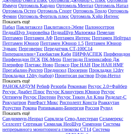
Джуниор Омега плюс
Ортомоль Джуниор С плюс
Ортомоль
Иммун
Ортомоль Кардио
Ортомоль Ментал
Ортомоль Натал
Ортомоль Остео
Ортомоль Спорт
Ортомоль Тендо
Ортомоль
Фемин
Ортомоль Фертиль плюс
Ортомоль Хэйр Интенс
Показать ещё
Пабал
Паклитаксел
Паклитаксел-Эбеве
Палоносетрон
ПедиаШур Здоровейка
ПедиаШур Малоежка
Пемелан
Пептамен
Пептамен АФ
Пептамен Интенс
Пептамен Нейтрал
Пептамен Юниор
Пептамен Юниор 1.5
Пептамен Юниор
Эдванс
Перговерис
Передатчик СТ-100С14
Пиперациллин+Тазобактам Каби
ПИРФАСПЕК
Пирфенидон
Пирфенидон ПСК
ПК-Мерц
Плегриди
Плериксафор Дж
Плерифор
Плетакс Ново
Поэксо
Пре НАН
Пре НАН HMF
Прегабалин-Рихтер
Преднизол
Прозерин
Прокладки 12dry
Прокладки 12dry (набор)
Пронтосан раствор
Пури-Нетол
Показать ещё
РАНОКАРДУМ
Ребиф
Резорба
Реконван
Ресурс 2.0+Файбер
Ресурс Диабет Плюс
Ресурс Клинутрен Юниор
Ресурс
Оптимум
Ресурс Протеин
Ресурс Тикен Ап Клиа
Риделат-С
Рикулатрон
РинФаст Микс
Рисполепт Конста
Роаккутан
Розустин
Рокона
Ропивакаин-Бинергия
Россия
Рулид
Показать ещё
Сандиммун-Неорал
Сарклиза
Сево-Анестеран
Селамерекс
Селлсепт
Сертикан
Симилак НеоШур
Симпони
Система
непрерывного мониторинга глюкозы СТ14
Система