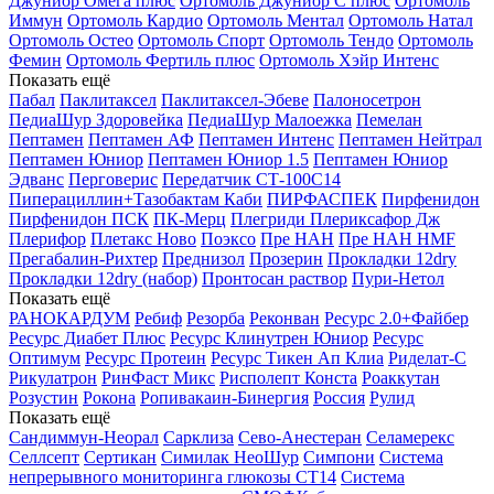
Джуниор Омега плюс
Ортомоль Джуниор С плюс
Ортомоль
Иммун
Ортомоль Кардио
Ортомоль Ментал
Ортомоль Натал
Ортомоль Остео
Ортомоль Спорт
Ортомоль Тендо
Ортомоль
Фемин
Ортомоль Фертиль плюс
Ортомоль Хэйр Интенс
Показать ещё
Пабал
Паклитаксел
Паклитаксел-Эбеве
Палоносетрон
ПедиаШур Здоровейка
ПедиаШур Малоежка
Пемелан
Пептамен
Пептамен АФ
Пептамен Интенс
Пептамен Нейтрал
Пептамен Юниор
Пептамен Юниор 1.5
Пептамен Юниор
Эдванс
Перговерис
Передатчик СТ-100С14
Пиперациллин+Тазобактам Каби
ПИРФАСПЕК
Пирфенидон
Пирфенидон ПСК
ПК-Мерц
Плегриди
Плериксафор Дж
Плерифор
Плетакс Ново
Поэксо
Пре НАН
Пре НАН HMF
Прегабалин-Рихтер
Преднизол
Прозерин
Прокладки 12dry
Прокладки 12dry (набор)
Пронтосан раствор
Пури-Нетол
Показать ещё
РАНОКАРДУМ
Ребиф
Резорба
Реконван
Ресурс 2.0+Файбер
Ресурс Диабет Плюс
Ресурс Клинутрен Юниор
Ресурс
Оптимум
Ресурс Протеин
Ресурс Тикен Ап Клиа
Риделат-С
Рикулатрон
РинФаст Микс
Рисполепт Конста
Роаккутан
Розустин
Рокона
Ропивакаин-Бинергия
Россия
Рулид
Показать ещё
Сандиммун-Неорал
Сарклиза
Сево-Анестеран
Селамерекс
Селлсепт
Сертикан
Симилак НеоШур
Симпони
Система
непрерывного мониторинга глюкозы СТ14
Система