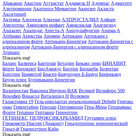
Абакавир
Авастин
Агграстат
Аддамель Н
Адемпас
Аджисепт
Азитромицин
Акатинол Мемантин
Акинзео
Акласта
Акситиниб
Актемра
Алеценза
Алкеран
АЛПРОСТАДИЛ
Алфаре
Амелотекс
Аминовен инфант
Амоксиклав
Анагрелид
Аназалес
Аналидас
Анеста-А
Анидулафунгин
Анима-А
Апбрави
Арикстра
Аромин
Артикаин
Артикаин с
адреналином форте
Артикаин-Бинергия
Артикаин-Бинергия с
адреналином
Артикаин-Бинергия с адреналином форте
Атрианс
Показать ещё
Баланс
Балверса
Бартизар
Бетадин
Бикакс онко
БИНАВИТ
форте
Бинокрит
БиоАмикус
Биотин
Биошейк
Бозентан
Бонспри
Брамитоб
Брасер
Браунодин Б.Браун
Бревикард
Бруди плюс
Бупивакаин-Бинергия
Показать ещё
Вазапростан
Вакцина Имурон-ВАК
Велмиб
Вельфоро 500
Венофер
Викасол
Виталипид Н
Волювен
Галактомин 19
Гель-имплантат инъекционный Delight
Гемтакс
онко
Гемцитабин
Генолар
Гентамицин
Гепа-Мерц
Гепарамакс
Форте
Гепарин
Гептавир
Герцептин
ГЕТИНЕКС
ГИДРОКСИКАРБАМИД
Глутамин плюс
Глюкометр Diacont (Диаконт)
Гонадотропин хорионический
Гонал-ф
Гранисетрон Каби
Показать ещё