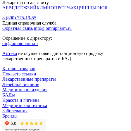
Лекарства по алфавиту
А
Б
В
Г
Д
Е
Ё
Ж
З
И
Й
К
Л
М
Н
О
П
Р
С
Т
У
Ф
Х
Ц
Ч
Ш
Щ
Ы
Э
Ю
Я
8 (800) 775-19-55
Единая справочная служба
Обратная связь
info@omnipharm.ru
Обращение к директору:
dir@omnipharm.ru
Аптека
не осуществляет дистанционную продажу
лекарственных препаратов и БАД
Каталог товаров
Показать ссылки
Лекарственные препараты
Лечебное питание
Медицинские изделия
БАДы
Красота и гигиена
Медицинская техника
Заболевания
Бренды