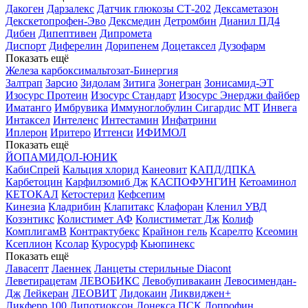
Дакоген
Дарзалекс
Датчик глюкозы СТ-202
Дексаметазон
Декскетопрофен-Эво
Дексмедин
Детромбин
Дианил ПД4
Дибен
Дипептивен
Дипромета
Диспорт
Диферелин
Дорипенем
Доцетаксел
Дузофарм
Показать ещё
Железа карбоксимальтозат-Бинергия
Залтрап
Зарсио
Зидолам
Зитига
Зонегран
Зонисамид-ЭТ
Изосурс Протеин
Изосурс Стандарт
Изосурс Энерджи файбер
Иматанго
Имбрувика
Иммуноглобулин Сигардис МТ
Инвега
Интаксел
Интеленс
Интестамин
Инфатрини
Иплерон
Иритеро
Иттенси
ИФИМОЛ
Показать ещё
ЙОПАМИДОЛ-ЮНИК
КабиСпрей
Кальция хлорид
Канеовит
КАПД/ДПКА
Карбетоцин
Карфилзомиб Дж
КАСПОФУНГИН
Кетоаминол
КЕТОКАЛ
Кетостерил
Кефсепим
Кинезиа
Кладрибин
Клапитакс
Клафоран
Кленил УВД
Козэнтикс
Колистимет АФ
Колистиметат Дж
Колиф
КомплигамВ
Контрактубекс
Крайнон гель
Ксарелто
Ксеомин
Ксеплион
Ксолар
Куросурф
Кьюпинекс
Показать ещё
Лавасепт
Лаеннек
Ланцеты стерильные Diacont
Леветирацетам
ЛЕВОБИКС
Левобупивакаин
Левосимендан-
Дж
Лейкеран
ЛЕОВИТ
Лидокаин
Ликвиджен+
Ликферр 100
Липотиоксон
Лонекса ПСК
Лопрофин