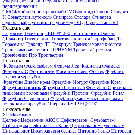
ультразвуковая допплеровская
СМОФКабивен
периферический
СМОФКабивен центральный
СМОФлипид
Солиан
Солувит
Н
Соматулин Аутожель
Спинраза
Стелара
Стиварга
Сульмаграф
Суппортан
Сурвимед ОПД
Сурфактант-БЛ
Показать ещё
Тафалгин
Теквэйли
ТЕНОФ 300
Тест-полоски Diacont
(Диаконт)
Тигециклин
Тиоктовая кислота
Тирофибан Дж
Торасемид
Траклир ДТ
Тракриум
Транексамовая кислота
Транексамовая кислота-ТРИВУМ
Тревикта
Тремфея
Тромболикс Про
Тропластим
Показать ещё
Фабразим
Фер-Ромфарм
Феррум Лек
Фириалта
Фламакс
Фондапар-С
Фортелизин
Фосапрепитант
Фостер
Фребини
Энергия
Фрезубин
Фрезубин Диабет крем
Фрезубин Йогурт
Фрезубин Крем
Фрезубин напиток
Фрезубин Оригинал
Фрезубин Оригинал с
пищевыми волокнами
Фрезубин Протеин
Фрезубин Ренал
Фрезубин Сгущенный
Фрезубин сухая смесь с пищевыми
волокнами
Фрезубин Энергия
ФУЛВЕДЖЕКТ
Показать ещё
ХР Максамум
Целлекс
Цефазолин-АКОС
Цефоперазон+Сульбактам
Цефтазидим
Цефтриаксон Каби
Цефтриаксон+Сульбактам
Цинакальцет
Цисатракурия безилат
Цитониб®онко
Цитореан