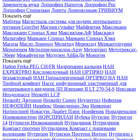
Заменитель муки
Лопрофин Напиток
Лопрофин Рис
Лопрофин Спиральки
Лорета
Лорноксикам-ТРИВИУМ
Показать ещё
Мабтера
Магистраль системы для подачи энтерального
питания GraviSet
Магния сульфат
Майфортик
Максикаин
Максикаин Спинал Хэви
Максиктам-АФ
Максканд
Мальтофер
Маркаин Спинал
Маркаин Спинал Хэви
Масиза
Масло Лоренцо
Мелитид
Мерексид
Меркаптопурин
Меропенем
Метилпреднизолон-Арзу
Метортрит
Метотрексат-
Эбеве
Микафунгин
Модулен АйБиДи
Моноген
Показать ещё
Набор Freka PEG CH/FR
Надропарин кальция
НАН
EXPERTPRO Кисломолочный
НАН OPTIPRO
НАН
безлактозный
НАН Гипоаллергенный OPTIPRO HA
НАН
Тройной комфорт
Насос инфузионный эластомерный для
непрерывного введения ЛП Изипамп II LT 270-54-S
Нексавар
Неодолпассе
Неокейт LCP
Неокейт Джуниор
Неокейт Синео
Неулептил
Нефопам
НЕФОПЕЙН
Нимбекс
Нимодипин-Эво
Нимопин
Нитроспрей
Новасурс Диабет Плюс
Нонфеник
Норадреналин
Нормокинезтин
НОРСПРИЛАН
Нубека
Нутилис
Нутриген
14
Нутриген Низкожировой
Нутридринк
Нутридринк
Компакт протеин
Нутридринк Компакт с пищевыми
волокнами
Нутризон
Нутризон Протеин Интенс
Нутризон с
пищевыми волокнами
Нутризон Эдванст
Нутризон Энергия