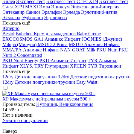
Эйлеа
Экспресс-тест
Экспресс-тест C-test ХГЧ
Экспресс-тест
C-test ХГЧ MAXI
Эмла
Эниксум
Эноксапарин-Бинергия
Энтекавир Сандоз
Эральфон
Эрлеада
Эрлотиниб-натив
Эсмолол
Эуфиллин
Эфавиренз
Показать ещё
Юперио
Bestol
Bubchen Крем для младенцев Baby Creme
EXOCOSMOS
GA1 Анамикс Инфант
JOONIES (Джунис)
Milupa (Милупа) MSUD 2 Prima
MSUD Анамикс Инфант
MМА/PА Анамикс Инфант
NAN GOAT Milk
PKU Nutri
PKU
Nutri 2 Concentrated
PKU Nutri Energy
PKU Анамикс Инфант
TYR Анамикс
Инфант
XLYS, TRY Глутаридон
XPHEN TYR Тирозидон
Показать ещё
12dry Детские подгузники
12dry Детские подгузники-трусики
12dry Детские подгузники-трусики Easy Waist
ХР Максамум с нейтральным вкусом 500 г
Производитель:
Нутриция, Великобритания
14 599
a
Нет в наличии
Узнать о поступлении
Наверх