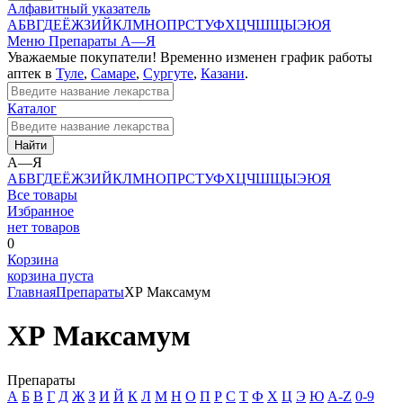
Алфавитный указатель
А
Б
В
Г
Д
Е
Ё
Ж
З
И
Й
К
Л
М
Н
О
П
Р
С
Т
У
Ф
Х
Ц
Ч
Ш
Щ
Ы
Э
Ю
Я
Меню
Препараты А—Я
Уважаемые покупатели! Временно изменен график работы
аптек в
Туле
,
Самаре
,
Сургуте
,
Казани
.
Каталог
Найти
А—Я
А
Б
В
Г
Д
Е
Ё
Ж
З
И
Й
К
Л
М
Н
О
П
Р
С
Т
У
Ф
Х
Ц
Ч
Ш
Щ
Ы
Э
Ю
Я
Все товары
Избранное
нет товаров
0
Корзина
корзина пуста
Главная
Препараты
ХР Максамум
ХР Максамум
Препараты
А
Б
В
Г
Д
Ж
З
И
Й
К
Л
М
Н
О
П
Р
С
Т
Ф
Х
Ц
Э
Ю
A-Z
0-9