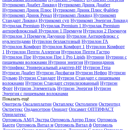
Нутрикомп Диабет Ликвид
Нутрикомп Дринк Диабет
Нутрикомп Дринк Плюс
Нутрикомп Дринк Плюс Файбер
Нутрикомп Дринк Ренал
Нутрикомп Ликвид
Нутрикомп
Стандарт Ликвид
Нутрикомп суп
Нутрикомп Энергия Ликвид
Нутрилак Premium
Нутрилак Premium 1
Нутрилак Premium
антирефлюксный
Нутрилон 1 Премиум
Нутрилон 2 Премиум
Нутрилон 3 Премиум Джуниор
Нутрилон Антирефлюкс с
нуклеотидами
Нутрилон безлактозный
Нутрилон ГА
Нутрилон Комфорт
Нутрилон Комфорт 1
Нутрилон Комфорт
1
Нутрилон Пепти Аллергия
Нутрилон Пепти Гастро
Нутрилон Пре
Нутрилон Пре 1 Pro Lipids
Нутрини
Нутрини с
пищевыми волокнами
Нутрини энергия
Нутринидринк
Нутрификс Универсальный адаптер-HF
Нутриэн Гепа
Нутриэн Диабет
Нутриэн Дисфагия
Нутриэн Нефро
Нутриэн
Пульмо
Нутриэн Стандарт
Нутриэн Стандарт с пищевыми
волокнами
Нутриэн Стандарт стерилизованный
Нутриэн
Форт
Нутриэн Элементаль
Нутриэн Энергия
Нутриэн
Энергия с пищевыми волокнами
Показать ещё
Овитрель
Оксалиплатин
Октаплекс
Октолипен
Октреотид
Октретекс
Ондансетрон
Оницит
Опсамит
ОПТИФАСТ
Орнилатекс
Ортомоль АМД Экстра
Ортомоль Артро Плюс
Ортомоль
Бьюти
Ортомоль Витал м
Ортомоль Витал ф
Ортомоль