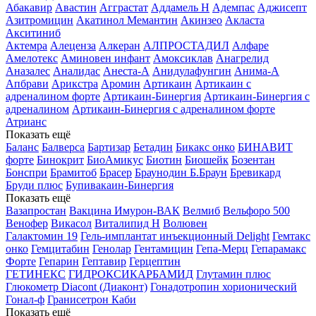
Абакавир
Авастин
Агграстат
Аддамель Н
Адемпас
Аджисепт
Азитромицин
Акатинол Мемантин
Акинзео
Акласта
Акситиниб
Актемра
Алеценза
Алкеран
АЛПРОСТАДИЛ
Алфаре
Амелотекс
Аминовен инфант
Амоксиклав
Анагрелид
Аназалес
Аналидас
Анеста-А
Анидулафунгин
Анима-А
Апбрави
Арикстра
Аромин
Артикаин
Артикаин с
адреналином форте
Артикаин-Бинергия
Артикаин-Бинергия с
адреналином
Артикаин-Бинергия с адреналином форте
Атрианс
Показать ещё
Баланс
Балверса
Бартизар
Бетадин
Бикакс онко
БИНАВИТ
форте
Бинокрит
БиоАмикус
Биотин
Биошейк
Бозентан
Бонспри
Брамитоб
Брасер
Браунодин Б.Браун
Бревикард
Бруди плюс
Бупивакаин-Бинергия
Показать ещё
Вазапростан
Вакцина Имурон-ВАК
Велмиб
Вельфоро 500
Венофер
Викасол
Виталипид Н
Волювен
Галактомин 19
Гель-имплантат инъекционный Delight
Гемтакс
онко
Гемцитабин
Генолар
Гентамицин
Гепа-Мерц
Гепарамакс
Форте
Гепарин
Гептавир
Герцептин
ГЕТИНЕКС
ГИДРОКСИКАРБАМИД
Глутамин плюс
Глюкометр Diacont (Диаконт)
Гонадотропин хорионический
Гонал-ф
Гранисетрон Каби
Показать ещё