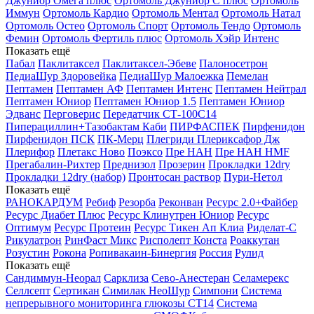
Джуниор Омега плюс
Ортомоль Джуниор С плюс
Ортомоль
Иммун
Ортомоль Кардио
Ортомоль Ментал
Ортомоль Натал
Ортомоль Остео
Ортомоль Спорт
Ортомоль Тендо
Ортомоль
Фемин
Ортомоль Фертиль плюс
Ортомоль Хэйр Интенс
Показать ещё
Пабал
Паклитаксел
Паклитаксел-Эбеве
Палоносетрон
ПедиаШур Здоровейка
ПедиаШур Малоежка
Пемелан
Пептамен
Пептамен АФ
Пептамен Интенс
Пептамен Нейтрал
Пептамен Юниор
Пептамен Юниор 1.5
Пептамен Юниор
Эдванс
Перговерис
Передатчик СТ-100С14
Пиперациллин+Тазобактам Каби
ПИРФАСПЕК
Пирфенидон
Пирфенидон ПСК
ПК-Мерц
Плегриди
Плериксафор Дж
Плерифор
Плетакс Ново
Поэксо
Пре НАН
Пре НАН HMF
Прегабалин-Рихтер
Преднизол
Прозерин
Прокладки 12dry
Прокладки 12dry (набор)
Пронтосан раствор
Пури-Нетол
Показать ещё
РАНОКАРДУМ
Ребиф
Резорба
Реконван
Ресурс 2.0+Файбер
Ресурс Диабет Плюс
Ресурс Клинутрен Юниор
Ресурс
Оптимум
Ресурс Протеин
Ресурс Тикен Ап Клиа
Риделат-С
Рикулатрон
РинФаст Микс
Рисполепт Конста
Роаккутан
Розустин
Рокона
Ропивакаин-Бинергия
Россия
Рулид
Показать ещё
Сандиммун-Неорал
Сарклиза
Сево-Анестеран
Селамерекс
Селлсепт
Сертикан
Симилак НеоШур
Симпони
Система
непрерывного мониторинга глюкозы СТ14
Система