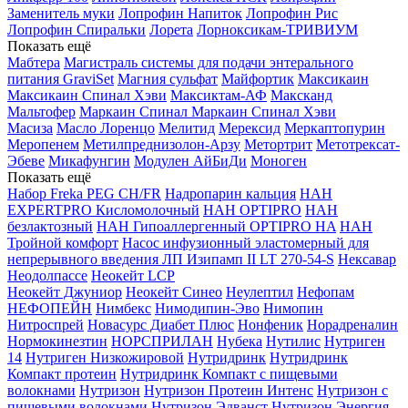
Заменитель муки
Лопрофин Напиток
Лопрофин Рис
Лопрофин Спиральки
Лорета
Лорноксикам-ТРИВИУМ
Показать ещё
Мабтера
Магистраль системы для подачи энтерального
питания GraviSet
Магния сульфат
Майфортик
Максикаин
Максикаин Спинал Хэви
Максиктам-АФ
Максканд
Мальтофер
Маркаин Спинал
Маркаин Спинал Хэви
Масиза
Масло Лоренцо
Мелитид
Мерексид
Меркаптопурин
Меропенем
Метилпреднизолон-Арзу
Метортрит
Метотрексат-
Эбеве
Микафунгин
Модулен АйБиДи
Моноген
Показать ещё
Набор Freka PEG CH/FR
Надропарин кальция
НАН
EXPERTPRO Кисломолочный
НАН OPTIPRO
НАН
безлактозный
НАН Гипоаллергенный OPTIPRO HA
НАН
Тройной комфорт
Насос инфузионный эластомерный для
непрерывного введения ЛП Изипамп II LT 270-54-S
Нексавар
Неодолпассе
Неокейт LCP
Неокейт Джуниор
Неокейт Синео
Неулептил
Нефопам
НЕФОПЕЙН
Нимбекс
Нимодипин-Эво
Нимопин
Нитроспрей
Новасурс Диабет Плюс
Нонфеник
Норадреналин
Нормокинезтин
НОРСПРИЛАН
Нубека
Нутилис
Нутриген
14
Нутриген Низкожировой
Нутридринк
Нутридринк
Компакт протеин
Нутридринк Компакт с пищевыми
волокнами
Нутризон
Нутризон Протеин Интенс
Нутризон с
пищевыми волокнами
Нутризон Эдванст
Нутризон Энергия