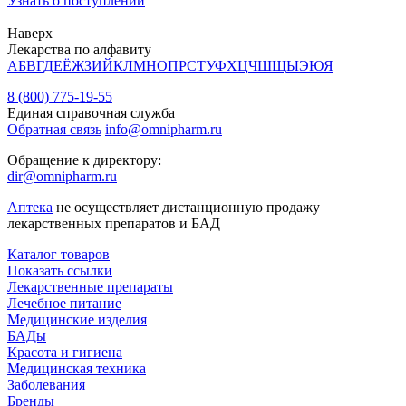
Узнать о поступлении
Наверх
Лекарства по алфавиту
А
Б
В
Г
Д
Е
Ё
Ж
З
И
Й
К
Л
М
Н
О
П
Р
С
Т
У
Ф
Х
Ц
Ч
Ш
Щ
Ы
Э
Ю
Я
8 (800) 775-19-55
Единая справочная служба
Обратная связь
info@omnipharm.ru
Обращение к директору:
dir@omnipharm.ru
Аптека
не осуществляет дистанционную продажу
лекарственных препаратов и БАД
Каталог товаров
Показать ссылки
Лекарственные препараты
Лечебное питание
Медицинские изделия
БАДы
Красота и гигиена
Медицинская техника
Заболевания
Бренды