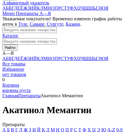
Алфавитный указатель
А
Б
В
Г
Д
Е
Ё
Ж
З
И
Й
К
Л
М
Н
О
П
Р
С
Т
У
Ф
Х
Ц
Ч
Ш
Щ
Ы
Э
Ю
Я
Меню
Препараты А—Я
Уважаемые покупатели! Временно изменен график работы
аптек в
Туле
,
Самаре
,
Сургуте
,
Казани
.
Каталог
Найти
А—Я
А
Б
В
Г
Д
Е
Ё
Ж
З
И
Й
К
Л
М
Н
О
П
Р
С
Т
У
Ф
Х
Ц
Ч
Ш
Щ
Ы
Э
Ю
Я
Все товары
Избранное
нет товаров
0
Корзина
корзина пуста
Главная
Препараты
Акатинол Мемантин
Акатинол Мемантин
Препараты
А
Б
В
Г
Д
Ж
З
И
Й
К
Л
М
Н
О
П
Р
С
Т
Ф
Х
Ц
Э
Ю
A-Z
0-9