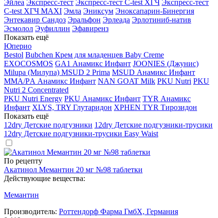
Эйлеа
Экспресс-тест
Экспресс-тест C-test ХГЧ
Экспресс-тест
C-test ХГЧ MAXI
Эмла
Эниксум
Эноксапарин-Бинергия
Энтекавир Сандоз
Эральфон
Эрлеада
Эрлотиниб-натив
Эсмолол
Эуфиллин
Эфавиренз
Показать ещё
Юперио
Bestol
Bubchen Крем для младенцев Baby Creme
EXOCOSMOS
GA1 Анамикс Инфант
JOONIES (Джунис)
Milupa (Милупа) MSUD 2 Prima
MSUD Анамикс Инфант
MМА/PА Анамикс Инфант
NAN GOAT Milk
PKU Nutri
PKU
Nutri 2 Concentrated
PKU Nutri Energy
PKU Анамикс Инфант
TYR Анамикс
Инфант
XLYS, TRY Глутаридон
XPHEN TYR Тирозидон
Показать ещё
12dry Детские подгузники
12dry Детские подгузники-трусики
12dry Детские подгузники-трусики Easy Waist
По рецепту
Акатинол Мемантин 20 мг №98 таблетки
Действующие вещества:
Мемантин
Производитель:
Роттендорф Фарма ГмбХ, Германия