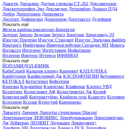
Дакоген
Дарзалекс
Датчик глюкозы СТ-202
Дексаметазон
Декскетопрофен-Эво
Дексмедин
Детромбин
Дианил ПД4
Дибен
Дипептивен
Дипромета
Диспорт
Диферелин
Дорипенем
Доцетаксел
Дузофарм
Показать ещё
Железа карбоксимальтозат-Бинергия
Залтрап
Зарсио
Зидолам
Зитига
Зонегран
Зонисамид-ЭТ
Изосурс Протеин
Изосурс Стандарт
Изосурс Энерджи файбер
Иматанго
Имбрувика
Иммуноглобулин Сигардис МТ
Инвега
Интаксел
Интеленс
Интестамин
Инфатрини
Иплерон
Иритеро
Иттенси
ИФИМОЛ
Показать ещё
ЙОПАМИДОЛ-ЮНИК
КабиСпрей
Кальция хлорид
Канеовит
КАПД/ДПКА
Карбетоцин
Карфилзомиб Дж
КАСПОФУНГИН
Кетоаминол
КЕТОКАЛ
Кетостерил
Кефсепим
Кинезиа
Кладрибин
Клапитакс
Клафоран
Кленил УВД
Козэнтикс
Колистимет АФ
Колистиметат Дж
Колиф
КомплигамВ
Контрактубекс
Крайнон гель
Ксарелто
Ксеомин
Ксеплион
Ксолар
Куросурф
Кьюпинекс
Показать ещё
Лавасепт
Лаеннек
Ланцеты стерильные Diacont
Леветирацетам
ЛЕВОБИКС
Левобупивакаин
Левосимендан-
Дж
Лейкеран
ЛЕОВИТ
Лидокаин
Ликвиджен+
Ликферр 100
Липотиоксон
Лонекса ПСК
Лопрофин