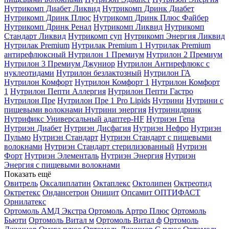
Нутрикомп Диабет Ликвид
Нутрикомп Дринк Диабет
Нутрикомп Дринк Плюс
Нутрикомп Дринк Плюс Файбер
Нутрикомп Дринк Ренал
Нутрикомп Ликвид
Нутрикомп
Стандарт Ликвид
Нутрикомп суп
Нутрикомп Энергия Ликвид
Нутрилак Premium
Нутрилак Premium 1
Нутрилак Premium
антирефлюксный
Нутрилон 1 Премиум
Нутрилон 2 Премиум
Нутрилон 3 Премиум Джуниор
Нутрилон Антирефлюкс с
нуклеотидами
Нутрилон безлактозный
Нутрилон ГА
Нутрилон Комфорт
Нутрилон Комфорт 1
Нутрилон Комфорт
1
Нутрилон Пепти Аллергия
Нутрилон Пепти Гастро
Нутрилон Пре
Нутрилон Пре 1 Pro Lipids
Нутрини
Нутрини с
пищевыми волокнами
Нутрини энергия
Нутринидринк
Нутрификс Универсальный адаптер-HF
Нутриэн Гепа
Нутриэн Диабет
Нутриэн Дисфагия
Нутриэн Нефро
Нутриэн
Пульмо
Нутриэн Стандарт
Нутриэн Стандарт с пищевыми
волокнами
Нутриэн Стандарт стерилизованный
Нутриэн
Форт
Нутриэн Элементаль
Нутриэн Энергия
Нутриэн
Энергия с пищевыми волокнами
Показать ещё
Овитрель
Оксалиплатин
Октаплекс
Октолипен
Октреотид
Октретекс
Ондансетрон
Оницит
Опсамит
ОПТИФАСТ
Орнилатекс
Ортомоль АМД Экстра
Ортомоль Артро Плюс
Ортомоль
Бьюти
Ортомоль Витал м
Ортомоль Витал ф
Ортомоль