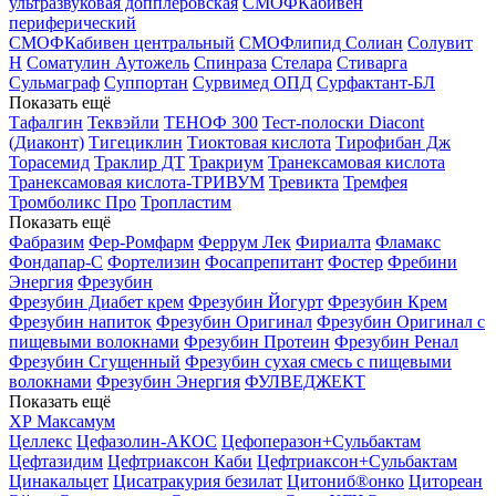
ультразвуковая допплеровская
СМОФКабивен
периферический
СМОФКабивен центральный
СМОФлипид
Солиан
Солувит
Н
Соматулин Аутожель
Спинраза
Стелара
Стиварга
Сульмаграф
Суппортан
Сурвимед ОПД
Сурфактант-БЛ
Показать ещё
Тафалгин
Теквэйли
ТЕНОФ 300
Тест-полоски Diacont
(Диаконт)
Тигециклин
Тиоктовая кислота
Тирофибан Дж
Торасемид
Траклир ДТ
Тракриум
Транексамовая кислота
Транексамовая кислота-ТРИВУМ
Тревикта
Тремфея
Тромболикс Про
Тропластим
Показать ещё
Фабразим
Фер-Ромфарм
Феррум Лек
Фириалта
Фламакс
Фондапар-С
Фортелизин
Фосапрепитант
Фостер
Фребини
Энергия
Фрезубин
Фрезубин Диабет крем
Фрезубин Йогурт
Фрезубин Крем
Фрезубин напиток
Фрезубин Оригинал
Фрезубин Оригинал с
пищевыми волокнами
Фрезубин Протеин
Фрезубин Ренал
Фрезубин Сгущенный
Фрезубин сухая смесь с пищевыми
волокнами
Фрезубин Энергия
ФУЛВЕДЖЕКТ
Показать ещё
ХР Максамум
Целлекс
Цефазолин-АКОС
Цефоперазон+Сульбактам
Цефтазидим
Цефтриаксон Каби
Цефтриаксон+Сульбактам
Цинакальцет
Цисатракурия безилат
Цитониб®онко
Цитореан