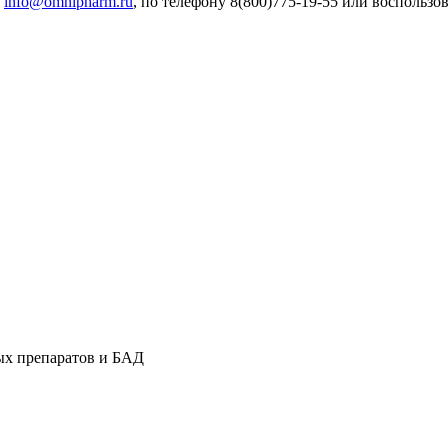
е
info@omnipharm.ru
, по телефону 8(800)775-19-55 или воспольз
ых препаратов и БАД