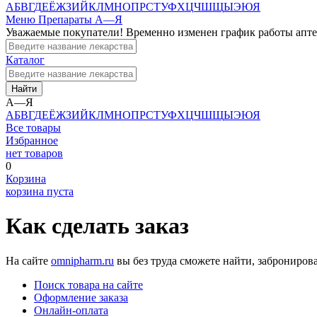
А
Б
В
Г
Д
Е
Ё
Ж
З
И
Й
К
Л
М
Н
О
П
Р
С
Т
У
Ф
Х
Ц
Ч
Ш
Щ
Ы
Э
Ю
Я
Меню
Препараты А—Я
Уважаемые покупатели! Временно изменен график работы апт
Каталог
Найти
А—Я
А
Б
В
Г
Д
Е
Ё
Ж
З
И
Й
К
Л
М
Н
О
П
Р
С
Т
У
Ф
Х
Ц
Ч
Ш
Щ
Ы
Э
Ю
Я
Все товары
Избранное
нет товаров
0
Корзина
корзина пуста
Как сделать заказ
На сайте
omnipharm.ru
вы без труда сможете найти, забронирова
Поиск товара на сайте
Оформление заказа
Онлайн-оплата