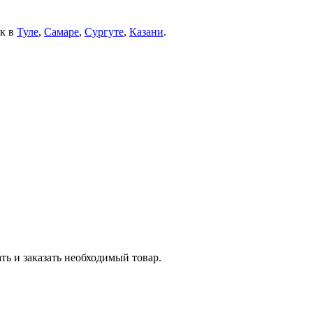
ек в
Туле
,
Самаре
,
Сургуте
,
Казани
.
ть и заказать необходимый товар.