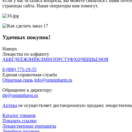
Если у вас остались вопросы, вы можете связаться с нами почт
страницы сайта. Наши операторы вам помогут.
Удачных покупок!
Наверх
Лекарства по алфавиту
А
Б
В
Г
Д
Е
Ё
Ж
З
И
Й
К
Л
М
Н
О
П
Р
С
Т
У
Ф
Х
Ц
Ч
Ш
Щ
Ы
Э
Ю
Я
8 (800) 775-19-55
Единая справочная служба
Обратная связь
info@omnipharm.ru
Обращение к директору:
dir@omnipharm.ru
Аптека
не осуществляет дистанционную продажу лекарственн
Каталог товаров
Показать ссылки
Лекарственные препараты
Лечебное питание