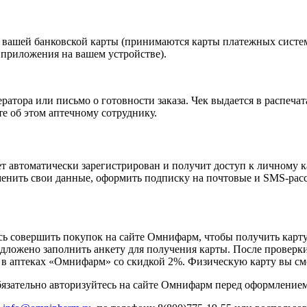
 вашей банковской карты (принимаются карты платежных систем
приложения на вашем устройстве).
атора или письмо о готовности заказа. Чек выдается в распечат
е об этом аптечному сотруднику.
т автоматически зарегистрирован и получит доступ к личному к
зменить свои данные, оформить подписку на почтовые и SMS-рас
сь совершить покупок на сайте Омнифарм, чтобы получить карту
предложено заполнить анкету для получения карты. После провер
 в аптеках «Омнифарм» со скидкой 2%. Физическую карту вы смо
язательно авторизуйтесь на сайте Омнифарм перед оформлением 