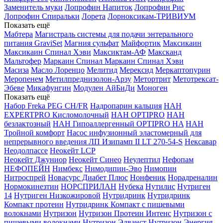
Заменитель муки
Лопрофин Напиток
Лопрофин Рис
Лопрофин Спиральки
Лорета
Лорноксикам-ТРИВИУМ
Показать ещё
Мабтера
Магистраль системы для подачи энтерального
питания GraviSet
Магния сульфат
Майфортик
Максикаин
Максикаин Спинал Хэви
Максиктам-АФ
Максканд
Мальтофер
Маркаин Спинал
Маркаин Спинал Хэви
Масиза
Масло Лоренцо
Мелитид
Мерексид
Меркаптопурин
Меропенем
Метилпреднизолон-Арзу
Метортрит
Метотрексат-
Эбеве
Микафунгин
Модулен АйБиДи
Моноген
Показать ещё
Набор Freka PEG CH/FR
Надропарин кальция
НАН
EXPERTPRO Кисломолочный
НАН OPTIPRO
НАН
безлактозный
НАН Гипоаллергенный OPTIPRO HA
НАН
Тройной комфорт
Насос инфузионный эластомерный для
непрерывного введения ЛП Изипамп II LT 270-54-S
Нексавар
Неодолпассе
Неокейт LCP
Неокейт Джуниор
Неокейт Синео
Неулептил
Нефопам
НЕФОПЕЙН
Нимбекс
Нимодипин-Эво
Нимопин
Нитроспрей
Новасурс Диабет Плюс
Нонфеник
Норадреналин
Нормокинезтин
НОРСПРИЛАН
Нубека
Нутилис
Нутриген
14
Нутриген Низкожировой
Нутридринк
Нутридринк
Компакт протеин
Нутридринк Компакт с пищевыми
волокнами
Нутризон
Нутризон Протеин Интенс
Нутризон с
пищевыми волокнами
Нутризон Эдванст
Нутризон Энергия