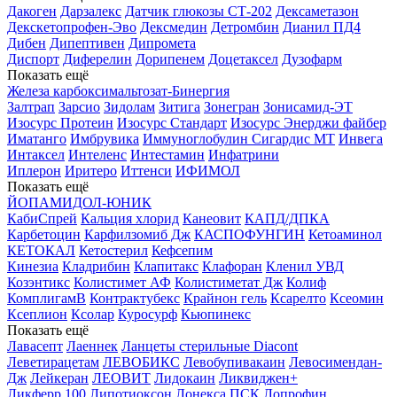
Дакоген
Дарзалекс
Датчик глюкозы СТ-202
Дексаметазон
Декскетопрофен-Эво
Дексмедин
Детромбин
Дианил ПД4
Дибен
Дипептивен
Дипромета
Диспорт
Диферелин
Дорипенем
Доцетаксел
Дузофарм
Показать ещё
Железа карбоксимальтозат-Бинергия
Залтрап
Зарсио
Зидолам
Зитига
Зонегран
Зонисамид-ЭТ
Изосурс Протеин
Изосурс Стандарт
Изосурс Энерджи файбер
Иматанго
Имбрувика
Иммуноглобулин Сигардис МТ
Инвега
Интаксел
Интеленс
Интестамин
Инфатрини
Иплерон
Иритеро
Иттенси
ИФИМОЛ
Показать ещё
ЙОПАМИДОЛ-ЮНИК
КабиСпрей
Кальция хлорид
Канеовит
КАПД/ДПКА
Карбетоцин
Карфилзомиб Дж
КАСПОФУНГИН
Кетоаминол
КЕТОКАЛ
Кетостерил
Кефсепим
Кинезиа
Кладрибин
Клапитакс
Клафоран
Кленил УВД
Козэнтикс
Колистимет АФ
Колистиметат Дж
Колиф
КомплигамВ
Контрактубекс
Крайнон гель
Ксарелто
Ксеомин
Ксеплион
Ксолар
Куросурф
Кьюпинекс
Показать ещё
Лавасепт
Лаеннек
Ланцеты стерильные Diacont
Леветирацетам
ЛЕВОБИКС
Левобупивакаин
Левосимендан-
Дж
Лейкеран
ЛЕОВИТ
Лидокаин
Ликвиджен+
Ликферр 100
Липотиоксон
Лонекса ПСК
Лопрофин