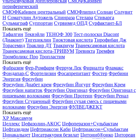
ультразвуковая допплеровская
СМОФКабивен
периферический
СМОФКабивен центральный
СМОФлипид
Солиан
Солувит
Н
Соматулин Аутожель
Спинраза
Стелара
Стиварга
Сульмаграф
Суппортан
Сурвимед ОПД
Сурфактант-БЛ
Показать ещё
Тафалгин
Теквэйли
ТЕНОФ 300
Тест-полоски Diacont
(Диаконт)
Тигециклин
Тиоктовая кислота
Тирофибан Дж
Торасемид
Траклир ДТ
Тракриум
Транексамовая кислота
Транексамовая кислота-ТРИВУМ
Тревикта
Тремфея
Тромболикс Про
Тропластим
Показать ещё
Фабразим
Фер-Ромфарм
Феррум Лек
Фириалта
Фламакс
Фондапар-С
Фортелизин
Фосапрепитант
Фостер
Фребини
Энергия
Фрезубин
Фрезубин Диабет крем
Фрезубин Йогурт
Фрезубин Крем
Фрезубин напиток
Фрезубин Оригинал
Фрезубин Оригинал с
пищевыми волокнами
Фрезубин Протеин
Фрезубин Ренал
Фрезубин Сгущенный
Фрезубин сухая смесь с пищевыми
волокнами
Фрезубин Энергия
ФУЛВЕДЖЕКТ
Показать ещё
ХР Максамум
Целлекс
Цефазолин-АКОС
Цефоперазон+Сульбактам
Цефтазидим
Цефтриаксон Каби
Цефтриаксон+Сульбактам
Цинакальцет
Цисатракурия безилат
Цитониб®онко
Цитореан