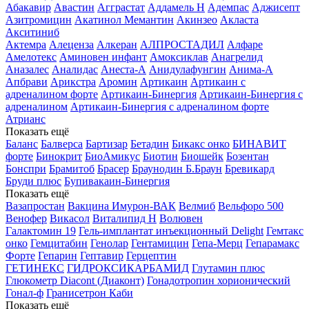
Абакавир
Авастин
Агграстат
Аддамель Н
Адемпас
Аджисепт
Азитромицин
Акатинол Мемантин
Акинзео
Акласта
Акситиниб
Актемра
Алеценза
Алкеран
АЛПРОСТАДИЛ
Алфаре
Амелотекс
Аминовен инфант
Амоксиклав
Анагрелид
Аназалес
Аналидас
Анеста-А
Анидулафунгин
Анима-А
Апбрави
Арикстра
Аромин
Артикаин
Артикаин с
адреналином форте
Артикаин-Бинергия
Артикаин-Бинергия с
адреналином
Артикаин-Бинергия с адреналином форте
Атрианс
Показать ещё
Баланс
Балверса
Бартизар
Бетадин
Бикакс онко
БИНАВИТ
форте
Бинокрит
БиоАмикус
Биотин
Биошейк
Бозентан
Бонспри
Брамитоб
Брасер
Браунодин Б.Браун
Бревикард
Бруди плюс
Бупивакаин-Бинергия
Показать ещё
Вазапростан
Вакцина Имурон-ВАК
Велмиб
Вельфоро 500
Венофер
Викасол
Виталипид Н
Волювен
Галактомин 19
Гель-имплантат инъекционный Delight
Гемтакс
онко
Гемцитабин
Генолар
Гентамицин
Гепа-Мерц
Гепарамакс
Форте
Гепарин
Гептавир
Герцептин
ГЕТИНЕКС
ГИДРОКСИКАРБАМИД
Глутамин плюс
Глюкометр Diacont (Диаконт)
Гонадотропин хорионический
Гонал-ф
Гранисетрон Каби
Показать ещё