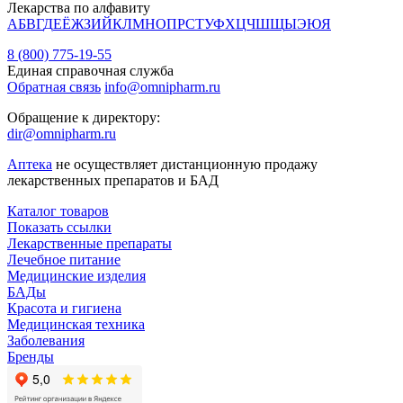
Лекарства по алфавиту
А
Б
В
Г
Д
Е
Ё
Ж
З
И
Й
К
Л
М
Н
О
П
Р
С
Т
У
Ф
Х
Ц
Ч
Ш
Щ
Ы
Э
Ю
Я
8 (800) 775-19-55
Единая справочная служба
Обратная связь
info@omnipharm.ru
Обращение к директору:
dir@omnipharm.ru
Аптека
не осуществляет дистанционную продажу
лекарственных препаратов и БАД
Каталог товаров
Показать ссылки
Лекарственные препараты
Лечебное питание
Медицинские изделия
БАДы
Красота и гигиена
Медицинская техника
Заболевания
Бренды