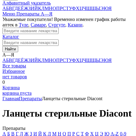
Алфавитный указатель
А
Б
В
Г
Д
Е
Ё
Ж
З
И
Й
К
Л
М
Н
О
П
Р
С
Т
У
Ф
Х
Ц
Ч
Ш
Щ
Ы
Э
Ю
Я
Меню
Препараты А—Я
Уважаемые покупатели! Временно изменен график работы
аптек в
Туле
,
Самаре
,
Сургуте
,
Казани
.
Каталог
Найти
А—Я
А
Б
В
Г
Д
Е
Ё
Ж
З
И
Й
К
Л
М
Н
О
П
Р
С
Т
У
Ф
Х
Ц
Ч
Ш
Щ
Ы
Э
Ю
Я
Все товары
Избранное
нет товаров
0
Корзина
корзина пуста
Главная
Препараты
Ланцеты стерильные Diacont
Ланцеты стерильные Diacont
Препараты
А
Б
В
Г
Д
Ж
З
И
Й
К
Л
М
Н
О
П
Р
С
Т
Ф
Х
Ц
Э
Ю
A-Z
0-9