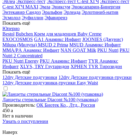
Эйлеа
Экспресс-тест
Экспресс-тест C-test ХГЧ
Экспресс-тест
C-test ХГЧ MAXI
Эмла
Эниксум
Эноксапарин-Бинергия
Энтекавир Сандоз
Эральфон
Эрлеада
Эрлотиниб-натив
Эсмолол
Эуфиллин
Эфавиренз
Показать ещё
Юперио
Bestol
Bubchen Крем для младенцев Baby Creme
EXOCOSMOS
GA1 Анамикс Инфант
JOONIES (Джунис)
Milupa (Милупа) MSUD 2 Prima
MSUD Анамикс Инфант
MМА/PА Анамикс Инфант
NAN GOAT Milk
PKU Nutri
PKU
Nutri 2 Concentrated
PKU Nutri Energy
PKU Анамикс Инфант
TYR Анамикс
Инфант
XLYS, TRY Глутаридон
XPHEN TYR Тирозидон
Показать ещё
12dry Детские подгузники
12dry Детские подгузники-трусики
12dry Детские подгузники-трусики Easy Waist
Ланцеты стерильные Diacont №100 (упаковка)
Производитель:
ОК Биотек Ко., Лтд., Россия
450
a
Нет в наличии
Узнать о поступлении
Наверх