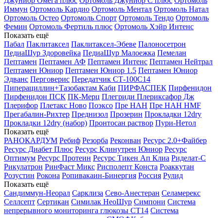
Джуниор Омега плюс
Ортомоль Джуниор С плюс
Ортомоль
Иммун
Ортомоль Кардио
Ортомоль Ментал
Ортомоль Натал
Ортомоль Остео
Ортомоль Спорт
Ортомоль Тендо
Ортомоль
Фемин
Ортомоль Фертиль плюс
Ортомоль Хэйр Интенс
Показать ещё
Пабал
Паклитаксел
Паклитаксел-Эбеве
Палоносетрон
ПедиаШур Здоровейка
ПедиаШур Малоежка
Пемелан
Пептамен
Пептамен АФ
Пептамен Интенс
Пептамен Нейтрал
Пептамен Юниор
Пептамен Юниор 1.5
Пептамен Юниор
Эдванс
Перговерис
Передатчик СТ-100С14
Пиперациллин+Тазобактам Каби
ПИРФАСПЕК
Пирфенидон
Пирфенидон ПСК
ПК-Мерц
Плегриди
Плериксафор Дж
Плерифор
Плетакс Ново
Поэксо
Пре НАН
Пре НАН HMF
Прегабалин-Рихтер
Преднизол
Прозерин
Прокладки 12dry
Прокладки 12dry (набор)
Пронтосан раствор
Пури-Нетол
Показать ещё
РАНОКАРДУМ
Ребиф
Резорба
Реконван
Ресурс 2.0+Файбер
Ресурс Диабет Плюс
Ресурс Клинутрен Юниор
Ресурс
Оптимум
Ресурс Протеин
Ресурс Тикен Ап Клиа
Риделат-С
Рикулатрон
РинФаст Микс
Рисполепт Конста
Роаккутан
Розустин
Рокона
Ропивакаин-Бинергия
Россия
Рулид
Показать ещё
Сандиммун-Неорал
Сарклиза
Сево-Анестеран
Селамерекс
Селлсепт
Сертикан
Симилак НеоШур
Симпони
Система
непрерывного мониторинга глюкозы СТ14
Система