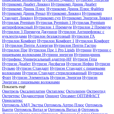
Нутрикомп Диабет Ликвид
Нутрикомп Дринк Диабет
Нутрикомп Дринк Плюс
Нутрикомп Дринк Плюс Файбер
Нутрикомп Дринк Ренал
Нутрикомп Ликвид
Нутрикомп
Стандарт Ликвид
Нутрикомп суп
Нутрикомп Энергия Ликвид
Нутрилак Premium
Нутрилак Premium 1
Нутрилак Premium
антирефлюксный
Нутрилон 1 Премиум
Нутрилон 2 Премиум
Нутрилон 3 Премиум Джуниор
Нутрилон Антирефлюкс с
нуклеотидами
Нутрилон безлактозный
Нутрилон ГА
Нутрилон Комфорт
Нутрилон Комфорт 1
Нутрилон Комфорт
1
Нутрилон Пепти Аллергия
Нутрилон Пепти Гастро
Нутрилон Пре
Нутрилон Пре 1 Pro Lipids
Нутрини
Нутрини с
пищевыми волокнами
Нутрини энергия
Нутринидринк
Нутрификс Универсальный адаптер-HF
Нутриэн Гепа
Нутриэн Диабет
Нутриэн Дисфагия
Нутриэн Нефро
Нутриэн
Пульмо
Нутриэн Стандарт
Нутриэн Стандарт с пищевыми
волокнами
Нутриэн Стандарт стерилизованный
Нутриэн
Форт
Нутриэн Элементаль
Нутриэн Энергия
Нутриэн
Энергия с пищевыми волокнами
Показать ещё
Овитрель
Оксалиплатин
Октаплекс
Октолипен
Октреотид
Октретекс
Ондансетрон
Оницит
Опсамит
ОПТИФАСТ
Орнилатекс
Ортомоль АМД Экстра
Ортомоль Артро Плюс
Ортомоль
Бьюти
Ортомоль Витал м
Ортомоль Витал ф
Ортомоль