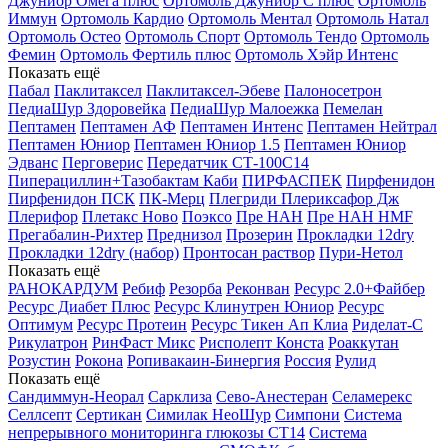
Джуниор Омега плюс
Ортомоль Джуниор С плюс
Ортомоль
Иммун
Ортомоль Кардио
Ортомоль Ментал
Ортомоль Натал
Ортомоль Остео
Ортомоль Спорт
Ортомоль Тендо
Ортомоль
Фемин
Ортомоль Фертиль плюс
Ортомоль Хэйр Интенс
Показать ещё
Пабал
Паклитаксел
Паклитаксел-Эбеве
Палоносетрон
ПедиаШур Здоровейка
ПедиаШур Малоежка
Пемелан
Пептамен
Пептамен АФ
Пептамен Интенс
Пептамен Нейтрал
Пептамен Юниор
Пептамен Юниор 1.5
Пептамен Юниор
Эдванс
Перговерис
Передатчик СТ-100С14
Пиперациллин+Тазобактам Каби
ПИРФАСПЕК
Пирфенидон
Пирфенидон ПСК
ПК-Мерц
Плегриди
Плериксафор Дж
Плерифор
Плетакс Ново
Поэксо
Пре НАН
Пре НАН HMF
Прегабалин-Рихтер
Преднизол
Прозерин
Прокладки 12dry
Прокладки 12dry (набор)
Пронтосан раствор
Пури-Нетол
Показать ещё
РАНОКАРДУМ
Ребиф
Резорба
Реконван
Ресурс 2.0+Файбер
Ресурс Диабет Плюс
Ресурс Клинутрен Юниор
Ресурс
Оптимум
Ресурс Протеин
Ресурс Тикен Ап Клиа
Риделат-С
Рикулатрон
РинФаст Микс
Рисполепт Конста
Роаккутан
Розустин
Рокона
Ропивакаин-Бинергия
Россия
Рулид
Показать ещё
Сандиммун-Неорал
Сарклиза
Сево-Анестеран
Селамерекс
Селлсепт
Сертикан
Симилак НеоШур
Симпони
Система
непрерывного мониторинга глюкозы СТ14
Система