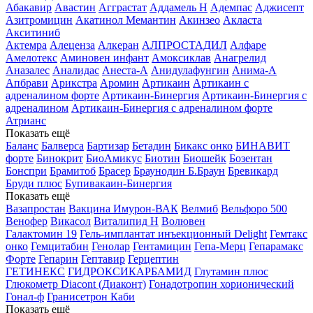
Абакавир
Авастин
Агграстат
Аддамель Н
Адемпас
Аджисепт
Азитромицин
Акатинол Мемантин
Акинзео
Акласта
Акситиниб
Актемра
Алеценза
Алкеран
АЛПРОСТАДИЛ
Алфаре
Амелотекс
Аминовен инфант
Амоксиклав
Анагрелид
Аназалес
Аналидас
Анеста-А
Анидулафунгин
Анима-А
Апбрави
Арикстра
Аромин
Артикаин
Артикаин с
адреналином форте
Артикаин-Бинергия
Артикаин-Бинергия с
адреналином
Артикаин-Бинергия с адреналином форте
Атрианс
Показать ещё
Баланс
Балверса
Бартизар
Бетадин
Бикакс онко
БИНАВИТ
форте
Бинокрит
БиоАмикус
Биотин
Биошейк
Бозентан
Бонспри
Брамитоб
Брасер
Браунодин Б.Браун
Бревикард
Бруди плюс
Бупивакаин-Бинергия
Показать ещё
Вазапростан
Вакцина Имурон-ВАК
Велмиб
Вельфоро 500
Венофер
Викасол
Виталипид Н
Волювен
Галактомин 19
Гель-имплантат инъекционный Delight
Гемтакс
онко
Гемцитабин
Генолар
Гентамицин
Гепа-Мерц
Гепарамакс
Форте
Гепарин
Гептавир
Герцептин
ГЕТИНЕКС
ГИДРОКСИКАРБАМИД
Глутамин плюс
Глюкометр Diacont (Диаконт)
Гонадотропин хорионический
Гонал-ф
Гранисетрон Каби
Показать ещё