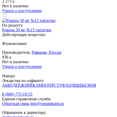
2 273
a
Нет в наличии
Узнать о поступлении
По рецепту
Рокона 50 мг №15 таблетки
Действующие вещества:
Флувоксамин
Производитель:
Рафарма, Россия
936
a
Нет в наличии
Узнать о поступлении
Наверх
Лекарства по алфавиту
А
Б
В
Г
Д
Е
Ё
Ж
З
И
Й
К
Л
М
Н
О
П
Р
С
Т
У
Ф
Х
Ц
Ч
Ш
Щ
Ы
Э
Ю
Я
8 (800) 775-19-55
Единая справочная служба
Обратная связь
info@omnipharm.ru
Обращение к директору: