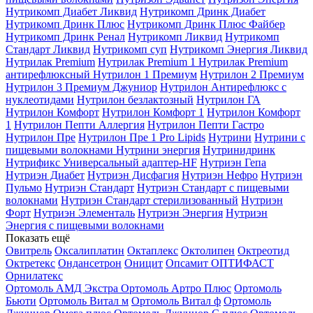
Нутрикомп Диабет Ликвид
Нутрикомп Дринк Диабет
Нутрикомп Дринк Плюс
Нутрикомп Дринк Плюс Файбер
Нутрикомп Дринк Ренал
Нутрикомп Ликвид
Нутрикомп
Стандарт Ликвид
Нутрикомп суп
Нутрикомп Энергия Ликвид
Нутрилак Premium
Нутрилак Premium 1
Нутрилак Premium
антирефлюксный
Нутрилон 1 Премиум
Нутрилон 2 Премиум
Нутрилон 3 Премиум Джуниор
Нутрилон Антирефлюкс с
нуклеотидами
Нутрилон безлактозный
Нутрилон ГА
Нутрилон Комфорт
Нутрилон Комфорт 1
Нутрилон Комфорт
1
Нутрилон Пепти Аллергия
Нутрилон Пепти Гастро
Нутрилон Пре
Нутрилон Пре 1 Pro Lipids
Нутрини
Нутрини с
пищевыми волокнами
Нутрини энергия
Нутринидринк
Нутрификс Универсальный адаптер-HF
Нутриэн Гепа
Нутриэн Диабет
Нутриэн Дисфагия
Нутриэн Нефро
Нутриэн
Пульмо
Нутриэн Стандарт
Нутриэн Стандарт с пищевыми
волокнами
Нутриэн Стандарт стерилизованный
Нутриэн
Форт
Нутриэн Элементаль
Нутриэн Энергия
Нутриэн
Энергия с пищевыми волокнами
Показать ещё
Овитрель
Оксалиплатин
Октаплекс
Октолипен
Октреотид
Октретекс
Ондансетрон
Оницит
Опсамит
ОПТИФАСТ
Орнилатекс
Ортомоль АМД Экстра
Ортомоль Артро Плюс
Ортомоль
Бьюти
Ортомоль Витал м
Ортомоль Витал ф
Ортомоль