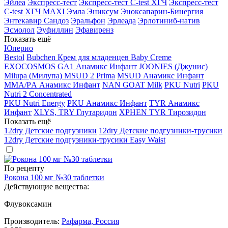
Эйлеа
Экспресс-тест
Экспресс-тест C-test ХГЧ
Экспресс-тест
C-test ХГЧ MAXI
Эмла
Эниксум
Эноксапарин-Бинергия
Энтекавир Сандоз
Эральфон
Эрлеада
Эрлотиниб-натив
Эсмолол
Эуфиллин
Эфавиренз
Показать ещё
Юперио
Bestol
Bubchen Крем для младенцев Baby Creme
EXOCOSMOS
GA1 Анамикс Инфант
JOONIES (Джунис)
Milupa (Милупа) MSUD 2 Prima
MSUD Анамикс Инфант
MМА/PА Анамикс Инфант
NAN GOAT Milk
PKU Nutri
PKU
Nutri 2 Concentrated
PKU Nutri Energy
PKU Анамикс Инфант
TYR Анамикс
Инфант
XLYS, TRY Глутаридон
XPHEN TYR Тирозидон
Показать ещё
12dry Детские подгузники
12dry Детские подгузники-трусики
12dry Детские подгузники-трусики Easy Waist
По рецепту
Рокона 100 мг №30 таблетки
Действующие вещества:
Флувоксамин
Производитель:
Рафарма, Россия