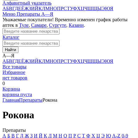
Алфавитный указатель
А
Б
В
Г
Д
Е
Ё
Ж
З
И
Й
К
Л
М
Н
О
П
Р
С
Т
У
Ф
Х
Ц
Ч
Ш
Щ
Ы
Э
Ю
Я
Меню
Препараты А—Я
Уважаемые покупатели! Временно изменен график работы
аптек в
Туле
,
Самаре
,
Сургуте
,
Казани
.
Каталог
Найти
А—Я
А
Б
В
Г
Д
Е
Ё
Ж
З
И
Й
К
Л
М
Н
О
П
Р
С
Т
У
Ф
Х
Ц
Ч
Ш
Щ
Ы
Э
Ю
Я
Все товары
Избранное
нет товаров
0
Корзина
корзина пуста
Главная
Препараты
Рокона
Рокона
Препараты
А
Б
В
Г
Д
Ж
З
И
Й
К
Л
М
Н
О
П
Р
С
Т
Ф
Х
Ц
Э
Ю
A-Z
0-9