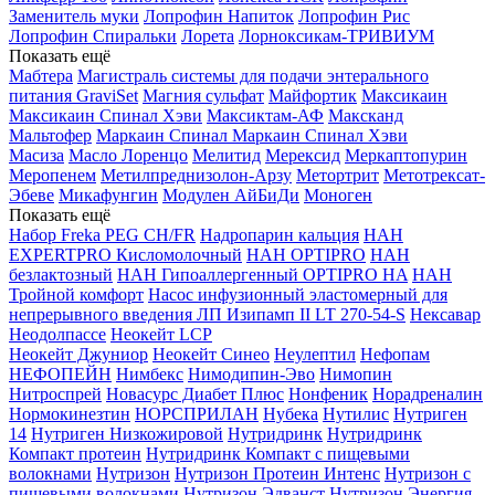
Заменитель муки
Лопрофин Напиток
Лопрофин Рис
Лопрофин Спиральки
Лорета
Лорноксикам-ТРИВИУМ
Показать ещё
Мабтера
Магистраль системы для подачи энтерального
питания GraviSet
Магния сульфат
Майфортик
Максикаин
Максикаин Спинал Хэви
Максиктам-АФ
Максканд
Мальтофер
Маркаин Спинал
Маркаин Спинал Хэви
Масиза
Масло Лоренцо
Мелитид
Мерексид
Меркаптопурин
Меропенем
Метилпреднизолон-Арзу
Метортрит
Метотрексат-
Эбеве
Микафунгин
Модулен АйБиДи
Моноген
Показать ещё
Набор Freka PEG CH/FR
Надропарин кальция
НАН
EXPERTPRO Кисломолочный
НАН OPTIPRO
НАН
безлактозный
НАН Гипоаллергенный OPTIPRO HA
НАН
Тройной комфорт
Насос инфузионный эластомерный для
непрерывного введения ЛП Изипамп II LT 270-54-S
Нексавар
Неодолпассе
Неокейт LCP
Неокейт Джуниор
Неокейт Синео
Неулептил
Нефопам
НЕФОПЕЙН
Нимбекс
Нимодипин-Эво
Нимопин
Нитроспрей
Новасурс Диабет Плюс
Нонфеник
Норадреналин
Нормокинезтин
НОРСПРИЛАН
Нубека
Нутилис
Нутриген
14
Нутриген Низкожировой
Нутридринк
Нутридринк
Компакт протеин
Нутридринк Компакт с пищевыми
волокнами
Нутризон
Нутризон Протеин Интенс
Нутризон с
пищевыми волокнами
Нутризон Эдванст
Нутризон Энергия