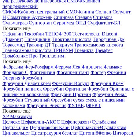
ультразвуковая допплеровская
СМОФКабивен
периферический
СМОФКабивен центральный
СМОФлипид
Солиан
Солувит
Н
Соматулин Аутожель
Спинраза
Стелара
Стиварга
Сульмаграф
Суппортан
Сурвимед ОПД
Сурфактант-БЛ
Показать ещё
Тафалгин
Теквэйли
ТЕНОФ 300
Тест-полоски Diacont
(Диаконт)
Тигециклин
Тиоктовая кислота
Тирофибан Дж
Торасемид
Траклир ДТ
Тракриум
Транексамовая кислота
Транексамовая кислота-ТРИВУМ
Тревикта
Тремфея
Тромболикс Про
Тропластим
Показать ещё
Фабразим
Фер-Ромфарм
Феррум Лек
Фириалта
Фламакс
Фондапар-С
Фортелизин
Фосапрепитант
Фостер
Фребини
Энергия
Фрезубин
Фрезубин Диабет крем
Фрезубин Йогурт
Фрезубин Крем
Фрезубин напиток
Фрезубин Оригинал
Фрезубин Оригинал с
пищевыми волокнами
Фрезубин Протеин
Фрезубин Ренал
Фрезубин Сгущенный
Фрезубин сухая смесь с пищевыми
волокнами
Фрезубин Энергия
ФУЛВЕДЖЕКТ
Показать ещё
ХР Максамум
Целлекс
Цефазолин-АКОС
Цефоперазон+Сульбактам
Цефтазидим
Цефтриаксон Каби
Цефтриаксон+Сульбактам
Цинакальцет
Цисатракурия безилат
Цитониб®онко
Цитореан