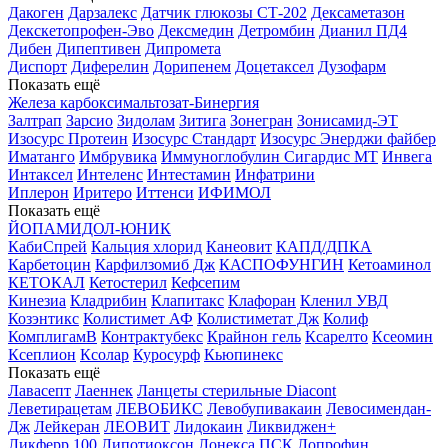
Дакоген
Дарзалекс
Датчик глюкозы СТ-202
Дексаметазон
Декскетопрофен-Эво
Дексмедин
Детромбин
Дианил ПД4
Дибен
Дипептивен
Дипромета
Диспорт
Диферелин
Дорипенем
Доцетаксел
Дузофарм
Показать ещё
Железа карбоксимальтозат-Бинергия
Залтрап
Зарсио
Зидолам
Зитига
Зонегран
Зонисамид-ЭТ
Изосурс Протеин
Изосурс Стандарт
Изосурс Энерджи файбер
Иматанго
Имбрувика
Иммуноглобулин Сигардис МТ
Инвега
Интаксел
Интеленс
Интестамин
Инфатрини
Иплерон
Иритеро
Иттенси
ИФИМОЛ
Показать ещё
ЙОПАМИДОЛ-ЮНИК
КабиСпрей
Кальция хлорид
Канеовит
КАПД/ДПКА
Карбетоцин
Карфилзомиб Дж
КАСПОФУНГИН
Кетоаминол
КЕТОКАЛ
Кетостерил
Кефсепим
Кинезиа
Кладрибин
Клапитакс
Клафоран
Кленил УВД
Козэнтикс
Колистимет АФ
Колистиметат Дж
Колиф
КомплигамВ
Контрактубекс
Крайнон гель
Ксарелто
Ксеомин
Ксеплион
Ксолар
Куросурф
Кьюпинекс
Показать ещё
Лавасепт
Лаеннек
Ланцеты стерильные Diacont
Леветирацетам
ЛЕВОБИКС
Левобупивакаин
Левосимендан-
Дж
Лейкеран
ЛЕОВИТ
Лидокаин
Ликвиджен+
Ликферр 100
Липотиоксон
Лонекса ПСК
Лопрофин