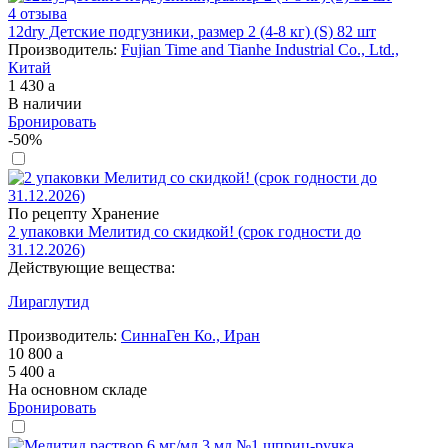
4 отзыва
12dry Детские подгузники, размер 2 (4-8 кг) (S) 82 шт
Производитель:
Fujian Time and Tianhe Industrial Co., Ltd.,
Китай
1 430
a
В наличии
Бронировать
-50%
По рецепту
Хранение
2 упаковки Мелитид со скидкой! (срок годности до
31.12.2026)
Действующие вещества:
Лираглутид
Производитель:
СиннаГен Ко., Иран
10 800
a
5 400
a
На основном складе
Бронировать