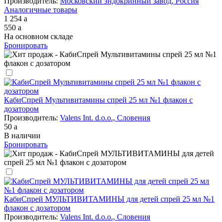
Производитель:
Московский эндокринный завод, Россия
Аналогичные товары
1 254
a
550
a
На основном складе
Бронировать
КабиСпрей Мультивитамины спрей 25 мл №1 флакон с
дозатором
Производитель:
Valens Int. d.o.o., Словения
50
a
В наличии
Бронировать
КабиСпрей МУЛЬТИВИТАМИНЫ для детей спрей 25 мл №1
флакон с дозатором
Производитель:
Valens Int. d.o.o., Словения