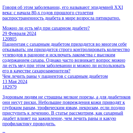
Говоря об этом заболевании, его называют эпидемией XXI
века: с начала 80-х годов прошлого столетия
распространенность диабета в мире возросла пятикратно.
Можно ли есть мёд при сахарном диабете?
29 Февраля 2024
120805
Пациентам с сахарным диабетом приходится во многом себе
отказывать: им приходится строго контролировать количество
углеводов в рационе и исключать лакомства с высоким
содержанием сахара. Однако часто возникает вопрос можно
ли есть мед при этом заболевании и можно ли использовать
его в качестве сахарозаменителя?
Чем лечить раны у пациентов с сахарным диабетом
13 Мая 2024
182979
Здоровым людям не страшны мелкие порезы, а для диабетиков
они несут риски. Небольшие повреждения кожи приводят к
глубоким ранам, трофическим язвам, некрозам, если поздно
приступить к лечению. В статье рассмотрим, как сахарный
диабет влияет на заживление, чем лечить раны и какую
профилактику проводить.