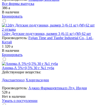
Все формы выпуска
386
a
В наличии
Бронировать
2 отзыва
12dry Детские подгузники, размер 3 (6-11 кг) (M) 62 шт
Производитель:
Fujian Time and Tianhe Industrial Co., Ltd.,
Китай
1 320
a
В наличии
Бронировать
Анима-А 5%+0,5% 30 г №1 туба
Действующие вещества:
Декспантенол
Хлоргексидин
Производитель:
Аджио Фармацевтикалз Лтд, Индия
528
a
Нет в наличии
Узнать о поступлении