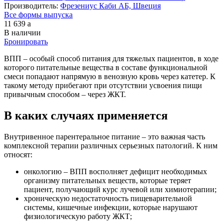
Производитель:
Фрезениус Каби АБ, Швеция
Все формы выпуска
11 639
a
В наличии
Бронировать
ВПП – особый способ питания для тяжелых пациентов, в ходе
которого питательные вещества в составе функциональной
смеси попадают напрямую в венозную кровь через катетер. К
такому методу прибегают при отсутствии усвоения пищи
привычным способом – через ЖКТ.
В каких случаях применяется
Внутривенное парентеральное питание – это важная часть
комплексной терапии различных серьезных патологий. К ним
относят:
онкологию – ВПП восполняет дефицит необходимых
организму питательных веществ, которые теряет
пациент, получающий курс лучевой или химиотерапии;
хроническую недостаточность пищеварительной
системы, кишечные инфекции, которые нарушают
физиологическую работу ЖКТ;