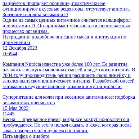
пациентов пропадает обоняние, практически не
функционируют вкусовые рецепторы, отсутствует аппетит.
Значение и польза витамина D
Одним из самых ценных витаминов считается кальциферол
или витамин D. Он принимает участие в жизненно важных
процессах организма.
Нутридринк: подробное описание смеси и инструкция по
применению
12 Декабря 2023
166944
Компания Nutricia известна уже более 100 лет. Ее развитие
началось с выпуска молочных смесей для детского питания. В
2004 году производитель решил расширить свою линейку и
занялся выпуском клинического питания. Разработкой смесей
занимались ведущие биологи, химики и нутрициологи.
Суперпитание для кожи при весеннем авитаминозе: подборка
витаминных препаратов
15 Мая 2023
11445
Весна — прекрасное время, когда всё вокруг обновляется и
пробуждается. Но этого нельзя сказать о коже, которая после
зимы находится не в лучшем состоянии.
Пять мифов о диабете