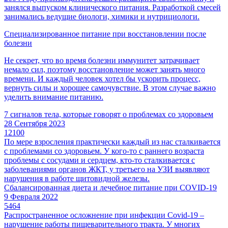
занялся выпуском клинического питания. Разработкой смесей
занимались ведущие биологи, химики и нутрициологи.
Специализированное питание при восстановлении после
болезни
Не секрет, что во время болезни иммунитет затрачивает
немало сил, поэтому восстановление может занять много
времени. И каждый человек хотел бы ускорить процесс,
вернуть силы и хорошее самочувствие. В этом случае важно
уделить внимание питанию.
7 сигналов тела, которые говорят о проблемах со здоровьем
28 Сентября 2023
12100
По мере взросления практически каждый из нас сталкивается
с проблемами со здоровьем. У кого-то с раннего возраста
проблемы с сосудами и сердцем, кто-то сталкивается с
заболеваниями органов ЖКТ, у третьего на УЗИ выявляют
нарушения в работе щитовидной железы.
Сбалансированная диета и лечебное питание при COVID-19
9 Февраля 2022
5464
Распространенное осложнение при инфекции Covid-19 –
нарушение работы пищеварительного тракта. У многих