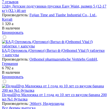
7 отзывов
12dry Детские подгузники-трусики Easy Waist, размер 5 (12-17
кг) (XL) 46 шт
Производитель:
Fujian Time and Tianhe Industrial Co., Ltd.,
Китай
1 320
a
В наличии
Бронировать
БАД Ортомоль (Ортомол) Витал ф (Orthomol Vital f) таблетки
+ капсулы
Производитель:
Orthomol pharmazeutische Vertriebs GmbH,
Германия
6 792
a
В наличии
Бронировать
ПедиаШур Малоежка от 1 года до 10 лет со вкусом банана 200
мл №1 бутылка
Производитель:
Эбботт, Нидерланды
Все формы выпуска