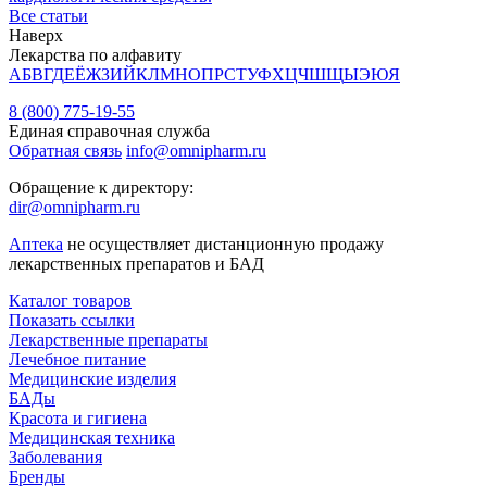
Все статьи
Наверх
Лекарства по алфавиту
А
Б
В
Г
Д
Е
Ё
Ж
З
И
Й
К
Л
М
Н
О
П
Р
С
Т
У
Ф
Х
Ц
Ч
Ш
Щ
Ы
Э
Ю
Я
8 (800) 775-19-55
Единая справочная служба
Обратная связь
info@omnipharm.ru
Обращение к директору:
dir@omnipharm.ru
Аптека
не осуществляет дистанционную продажу
лекарственных препаратов и БАД
Каталог товаров
Показать ссылки
Лекарственные препараты
Лечебное питание
Медицинские изделия
БАДы
Красота и гигиена
Медицинская техника
Заболевания
Бренды