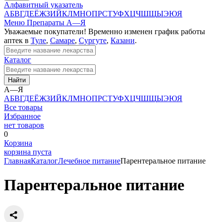
Алфавитный указатель
А
Б
В
Г
Д
Е
Ё
Ж
З
И
Й
К
Л
М
Н
О
П
Р
С
Т
У
Ф
Х
Ц
Ч
Ш
Щ
Ы
Э
Ю
Я
Меню
Препараты А—Я
Уважаемые покупатели! Временно изменен график работы
аптек в
Туле
,
Самаре
,
Сургуте
,
Казани
.
Каталог
Найти
А—Я
А
Б
В
Г
Д
Е
Ё
Ж
З
И
Й
К
Л
М
Н
О
П
Р
С
Т
У
Ф
Х
Ц
Ч
Ш
Щ
Ы
Э
Ю
Я
Все товары
Избранное
нет товаров
0
Корзина
корзина пуста
Главная
Каталог
Лечебное питание
Парентеральное питание
Парентеральное питание