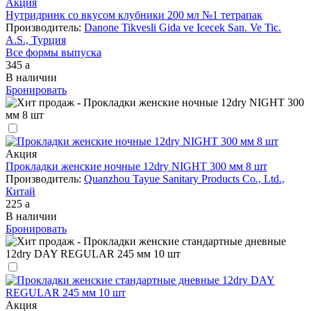
Акция
Нутридринк со вкусом клубники 200 мл №1 тетрапак
Производитель:
Danone Tikvesli Gida ve Icecek San. Ve Tic.
A.S., Турция
Все формы выпуска
345
a
В наличии
Бронировать
Акция
Прокладки женские ночные 12dry NIGHT 300 мм 8 шт
Производитель:
Quanzhou Tayue Sanitary Products Co., Ltd.,
Китай
225
a
В наличии
Бронировать
Акция