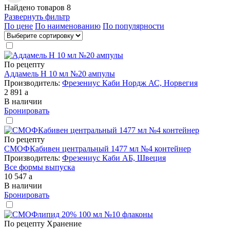
Найдено товаров 8
Развернуть фильтр
По цене
По наименованию
По популярности
По рецепту
Аддамель Н 10 мл №20 ампулы
Производитель:
Фрезениус Каби Нордж АС, Норвегия
2 891
a
В наличии
Бронировать
По рецепту
СМОФКабивен центральный 1477 мл №4 контейнер
Производитель:
Фрезениус Каби АБ, Швеция
Все формы выпуска
10 547
a
В наличии
Бронировать
По рецепту
Хранение