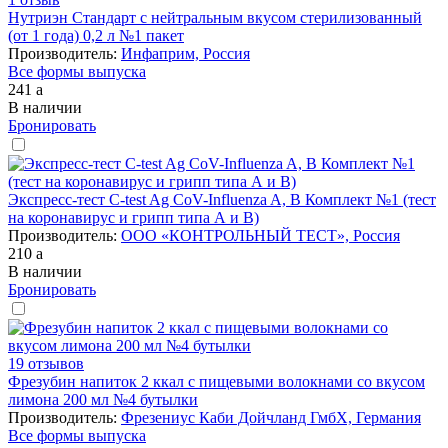
Нутриэн Стандарт с нейтральным вкусом стерилизованный
(от 1 года) 0,2 л №1 пакет
Производитель:
Инфаприм, Россия
Все формы выпуска
241
a
В наличии
Бронировать
Экспресс-тест C-test Ag CoV-Influenza A, B Комплект №1 (тест
на коронавирус и грипп типа А и В)
Производитель:
ООО «КОНТРОЛЬНЫЙ ТЕСТ», Россия
210
a
В наличии
Бронировать
19 отзывов
Фрезубин напиток 2 ккал с пищевыми волокнами со вкусом
лимона 200 мл №4 бутылки
Производитель:
Фрезениус Каби Дойчланд ГмбХ, Германия
Все формы выпуска