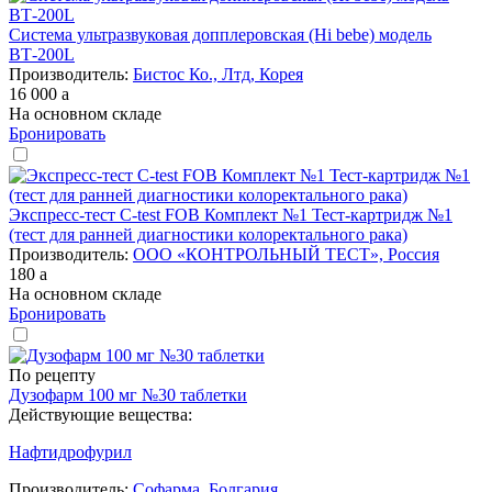
Система ультразвуковая допплеровская (Hi bebe) модель
ВТ-200L
Производитель:
Бистос Ко., Лтд, Корея
16 000
a
На основном складе
Бронировать
Экспресс-тест C-test FOB Комплект №1 Тест-картридж №1
(тест для ранней диагностики колоректального рака)
Производитель:
ООО «КОНТРОЛЬНЫЙ ТЕСТ», Россия
180
a
На основном складе
Бронировать
По рецепту
Дузофарм 100 мг №30 таблетки
Действующие вещества:
Нафтидрофурил
Производитель:
Софарма, Болгария