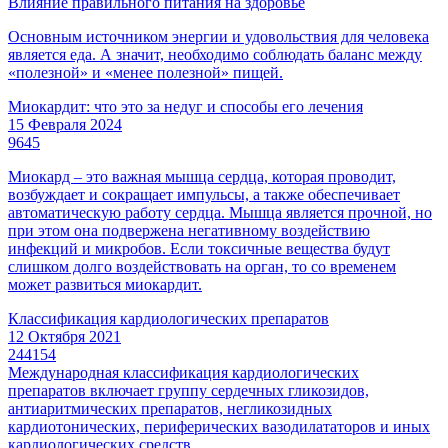
Влияние правильного питания на здоровье
Основным источником энергии и удовольствия для человека
является еда. А значит, необходимо соблюдать баланс между
«полезной» и «менее полезной» пищей.
Миокардит: что это за недуг и способы его лечения
15 Февраля 2024
9645
Миокард – это важная мышца сердца, которая проводит,
возбуждает и сокращает импульсы, а также обеспечивает
автоматическую работу сердца. Мышца является прочной, но
при этом она подвержена негативному воздействию
инфекций и микробов. Если токсичные вещества будут
слишком долго воздействовать на орган, то со временем
может развиться миокардит.
Классификация кардиологических препаратов
12 Октября 2021
244154
Международная классификация кардиологических
препаратов включает группу сердечных гликозидов,
антиаритмических препаратов, негликозидных
кардиотонических, периферических вазодилататоров и иных
кардиологических средств.