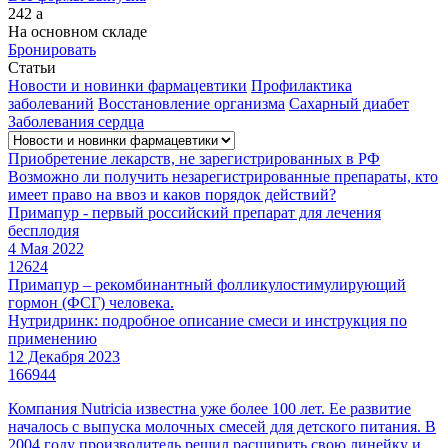
242
a
На основном складе
Бронировать
Статьи
Новости и новинки фармацевтики
Профилактика
заболеваний
Восстановление организма
Сахарный диабет
Заболевания сердца
Приобретение лекарств, не зарегистрированных в РФ
Возможно ли получить незарегистрированные препараты, кто
имеет право на ввоз и каков порядок действий?
Примапур - первый российский препарат для лечения
бесплодия
4 Мая 2022
12624
Примапур – рекомбинантный фолликулостимулирующий
гормон (ФСГ) человека.
Нутридринк: подробное описание смеси и инструкция по
применению
12 Декабря 2023
166944
Компания Nutricia известна уже более 100 лет. Ее развитие
началось с выпуска молочных смесей для детского питания. В
2004 году производитель решил расширить свою линейку и