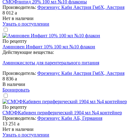
СМОФлипид 20% 100 мл №10 флаконы
Производитель:
Фрезениус Каби Австрия ГмбХ, Австрия
8 012
a
Нет в наличии
Узнать о поступлении
По рецепту
Аминовен Инфант 10% 100 мл №10 флакон
Действующие вещества:
Аминокислоты для парентерального питания
Производитель:
Фрезениус Каби Австрия ГмбХ, Австрия
8 836
a
В наличии
Бронировать
По рецепту
СМОФКабивен периферический 1904 мл №4 контейнер
Производитель:
Фрезениус Каби АБ, Германия
13 251
a
Нет в наличии
Узнать о поступлении