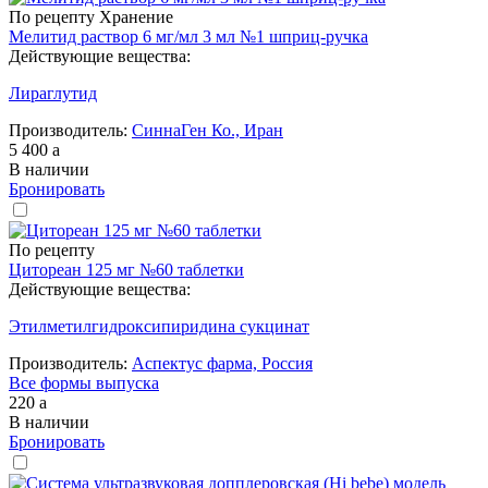
По рецепту
Хранение
Мелитид раствор 6 мг/мл 3 мл №1 шприц-ручка
Действующие вещества:
Лираглутид
Производитель:
СиннаГен Ко., Иран
5 400
a
В наличии
Бронировать
По рецепту
Цитореан 125 мг №60 таблетки
Действующие вещества:
Этилметилгидроксипиридина сукцинат
Производитель:
Аспектус фарма, Россия
Все формы выпуска
220
a
В наличии
Бронировать