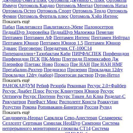
Джуниор Омега плюс
Ортомоль Джуниор С плюс
Ортомоль
Иммун
Ортомоль Кардио
Ортомоль Ментал
Ортомоль Натал
Ортомоль Остео
Ортомоль Спорт
Ортомоль Тендо
Ортомоль
Фемин
Ортомоль Фертиль плюс
Ортомоль Хэйр Интенс
Показать ещё
Пабал
Паклитаксел
Паклитаксел-Эбеве
Палоносетрон
ПедиаШур Здоровейка
ПедиаШур Малоежка
Пемелан
Пептамен
Пептамен АФ
Пептамен Интенс
Пептамен Нейтрал
Пептамен Юниор
Пептамен Юниор 1.5
Пептамен Юниор
Эдванс
Перговерис
Передатчик СТ-100С14
Пиперациллин+Тазобактам Каби
ПИРФАСПЕК
Пирфенидон
Пирфенидон ПСК
ПК-Мерц
Плегриди
Плериксафор Дж
Плерифор
Плетакс Ново
Поэксо
Пре НАН
Пре НАН HMF
Прегабалин-Рихтер
Преднизол
Прозерин
Прокладки 12dry
Прокладки 12dry (набор)
Пронтосан раствор
Пури-Нетол
Показать ещё
РАНОКАРДУМ
Ребиф
Резорба
Реконван
Ресурс 2.0+Файбер
Ресурс Диабет Плюс
Ресурс Клинутрен Юниор
Ресурс
Оптимум
Ресурс Протеин
Ресурс Тикен Ап Клиа
Риделат-С
Рикулатрон
РинФаст Микс
Рисполепт Конста
Роаккутан
Розустин
Рокона
Ропивакаин-Бинергия
Россия
Рулид
Показать ещё
Сандиммун-Неорал
Сарклиза
Сево-Анестеран
Селамерекс
Селлсепт
Сертикан
Симилак НеоШур
Симпони
Система
непрерывного мониторинга глюкозы СТ14
Система