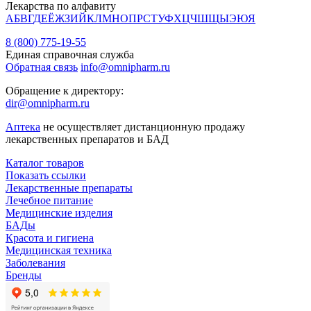
Лекарства по алфавиту
А
Б
В
Г
Д
Е
Ё
Ж
З
И
Й
К
Л
М
Н
О
П
Р
С
Т
У
Ф
Х
Ц
Ч
Ш
Щ
Ы
Э
Ю
Я
8 (800) 775-19-55
Единая справочная служба
Обратная связь
info@omnipharm.ru
Обращение к директору:
dir@omnipharm.ru
Аптека
не осуществляет дистанционную продажу
лекарственных препаратов и БАД
Каталог товаров
Показать ссылки
Лекарственные препараты
Лечебное питание
Медицинские изделия
БАДы
Красота и гигиена
Медицинская техника
Заболевания
Бренды