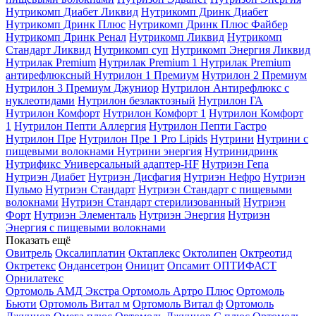
Нутрикомп Диабет Ликвид
Нутрикомп Дринк Диабет
Нутрикомп Дринк Плюс
Нутрикомп Дринк Плюс Файбер
Нутрикомп Дринк Ренал
Нутрикомп Ликвид
Нутрикомп
Стандарт Ликвид
Нутрикомп суп
Нутрикомп Энергия Ликвид
Нутрилак Premium
Нутрилак Premium 1
Нутрилак Premium
антирефлюксный
Нутрилон 1 Премиум
Нутрилон 2 Премиум
Нутрилон 3 Премиум Джуниор
Нутрилон Антирефлюкс с
нуклеотидами
Нутрилон безлактозный
Нутрилон ГА
Нутрилон Комфорт
Нутрилон Комфорт 1
Нутрилон Комфорт
1
Нутрилон Пепти Аллергия
Нутрилон Пепти Гастро
Нутрилон Пре
Нутрилон Пре 1 Pro Lipids
Нутрини
Нутрини с
пищевыми волокнами
Нутрини энергия
Нутринидринк
Нутрификс Универсальный адаптер-HF
Нутриэн Гепа
Нутриэн Диабет
Нутриэн Дисфагия
Нутриэн Нефро
Нутриэн
Пульмо
Нутриэн Стандарт
Нутриэн Стандарт с пищевыми
волокнами
Нутриэн Стандарт стерилизованный
Нутриэн
Форт
Нутриэн Элементаль
Нутриэн Энергия
Нутриэн
Энергия с пищевыми волокнами
Показать ещё
Овитрель
Оксалиплатин
Октаплекс
Октолипен
Октреотид
Октретекс
Ондансетрон
Оницит
Опсамит
ОПТИФАСТ
Орнилатекс
Ортомоль АМД Экстра
Ортомоль Артро Плюс
Ортомоль
Бьюти
Ортомоль Витал м
Ортомоль Витал ф
Ортомоль