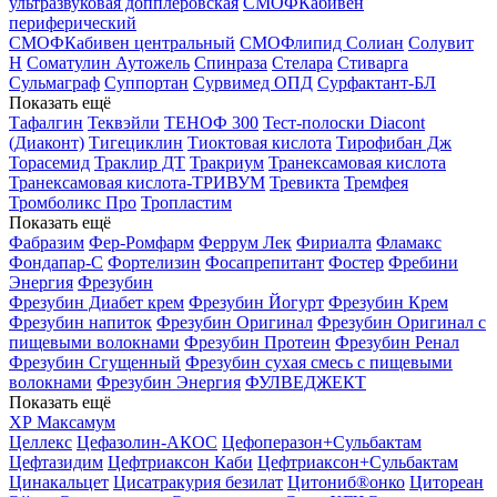
ультразвуковая допплеровская
СМОФКабивен
периферический
СМОФКабивен центральный
СМОФлипид
Солиан
Солувит
Н
Соматулин Аутожель
Спинраза
Стелара
Стиварга
Сульмаграф
Суппортан
Сурвимед ОПД
Сурфактант-БЛ
Показать ещё
Тафалгин
Теквэйли
ТЕНОФ 300
Тест-полоски Diacont
(Диаконт)
Тигециклин
Тиоктовая кислота
Тирофибан Дж
Торасемид
Траклир ДТ
Тракриум
Транексамовая кислота
Транексамовая кислота-ТРИВУМ
Тревикта
Тремфея
Тромболикс Про
Тропластим
Показать ещё
Фабразим
Фер-Ромфарм
Феррум Лек
Фириалта
Фламакс
Фондапар-С
Фортелизин
Фосапрепитант
Фостер
Фребини
Энергия
Фрезубин
Фрезубин Диабет крем
Фрезубин Йогурт
Фрезубин Крем
Фрезубин напиток
Фрезубин Оригинал
Фрезубин Оригинал с
пищевыми волокнами
Фрезубин Протеин
Фрезубин Ренал
Фрезубин Сгущенный
Фрезубин сухая смесь с пищевыми
волокнами
Фрезубин Энергия
ФУЛВЕДЖЕКТ
Показать ещё
ХР Максамум
Целлекс
Цефазолин-АКОС
Цефоперазон+Сульбактам
Цефтазидим
Цефтриаксон Каби
Цефтриаксон+Сульбактам
Цинакальцет
Цисатракурия безилат
Цитониб®онко
Цитореан