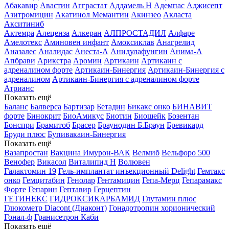
Абакавир
Авастин
Агграстат
Аддамель Н
Адемпас
Аджисепт
Азитромицин
Акатинол Мемантин
Акинзео
Акласта
Акситиниб
Актемра
Алеценза
Алкеран
АЛПРОСТАДИЛ
Алфаре
Амелотекс
Аминовен инфант
Амоксиклав
Анагрелид
Аназалес
Аналидас
Анеста-А
Анидулафунгин
Анима-А
Апбрави
Арикстра
Аромин
Артикаин
Артикаин с
адреналином форте
Артикаин-Бинергия
Артикаин-Бинергия с
адреналином
Артикаин-Бинергия с адреналином форте
Атрианс
Показать ещё
Баланс
Балверса
Бартизар
Бетадин
Бикакс онко
БИНАВИТ
форте
Бинокрит
БиоАмикус
Биотин
Биошейк
Бозентан
Бонспри
Брамитоб
Брасер
Браунодин Б.Браун
Бревикард
Бруди плюс
Бупивакаин-Бинергия
Показать ещё
Вазапростан
Вакцина Имурон-ВАК
Велмиб
Вельфоро 500
Венофер
Викасол
Виталипид Н
Волювен
Галактомин 19
Гель-имплантат инъекционный Delight
Гемтакс
онко
Гемцитабин
Генолар
Гентамицин
Гепа-Мерц
Гепарамакс
Форте
Гепарин
Гептавир
Герцептин
ГЕТИНЕКС
ГИДРОКСИКАРБАМИД
Глутамин плюс
Глюкометр Diacont (Диаконт)
Гонадотропин хорионический
Гонал-ф
Гранисетрон Каби
Показать ещё