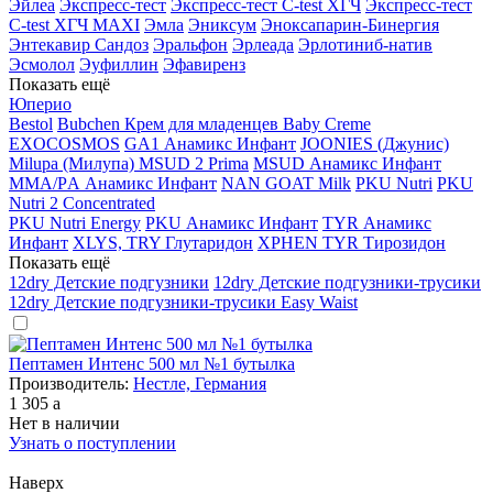
Эйлеа
Экспресс-тест
Экспресс-тест C-test ХГЧ
Экспресс-тест
C-test ХГЧ MAXI
Эмла
Эниксум
Эноксапарин-Бинергия
Энтекавир Сандоз
Эральфон
Эрлеада
Эрлотиниб-натив
Эсмолол
Эуфиллин
Эфавиренз
Показать ещё
Юперио
Bestol
Bubchen Крем для младенцев Baby Creme
EXOCOSMOS
GA1 Анамикс Инфант
JOONIES (Джунис)
Milupa (Милупа) MSUD 2 Prima
MSUD Анамикс Инфант
MМА/PА Анамикс Инфант
NAN GOAT Milk
PKU Nutri
PKU
Nutri 2 Concentrated
PKU Nutri Energy
PKU Анамикс Инфант
TYR Анамикс
Инфант
XLYS, TRY Глутаридон
XPHEN TYR Тирозидон
Показать ещё
12dry Детские подгузники
12dry Детские подгузники-трусики
12dry Детские подгузники-трусики Easy Waist
Пептамен Интенс 500 мл №1 бутылка
Производитель:
Нестле, Германия
1 305
a
Нет в наличии
Узнать о поступлении
Наверх