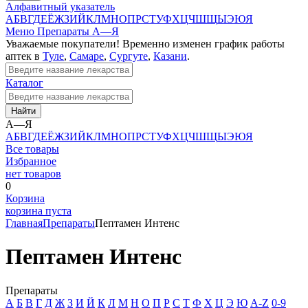
Алфавитный указатель
А
Б
В
Г
Д
Е
Ё
Ж
З
И
Й
К
Л
М
Н
О
П
Р
С
Т
У
Ф
Х
Ц
Ч
Ш
Щ
Ы
Э
Ю
Я
Меню
Препараты А—Я
Уважаемые покупатели! Временно изменен график работы
аптек в
Туле
,
Самаре
,
Сургуте
,
Казани
.
Каталог
Найти
А—Я
А
Б
В
Г
Д
Е
Ё
Ж
З
И
Й
К
Л
М
Н
О
П
Р
С
Т
У
Ф
Х
Ц
Ч
Ш
Щ
Ы
Э
Ю
Я
Все товары
Избранное
нет товаров
0
Корзина
корзина пуста
Главная
Препараты
Пептамен Интенс
Пептамен Интенс
Препараты
А
Б
В
Г
Д
Ж
З
И
Й
К
Л
М
Н
О
П
Р
С
Т
Ф
Х
Ц
Э
Ю
A-Z
0-9