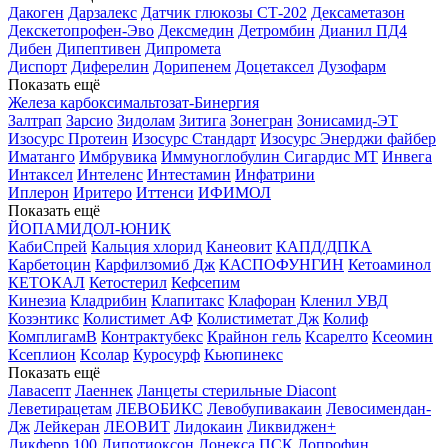
Дакоген
Дарзалекс
Датчик глюкозы СТ-202
Дексаметазон
Декскетопрофен-Эво
Дексмедин
Детромбин
Дианил ПД4
Дибен
Дипептивен
Дипромета
Диспорт
Диферелин
Дорипенем
Доцетаксел
Дузофарм
Показать ещё
Железа карбоксимальтозат-Бинергия
Залтрап
Зарсио
Зидолам
Зитига
Зонегран
Зонисамид-ЭТ
Изосурс Протеин
Изосурс Стандарт
Изосурс Энерджи файбер
Иматанго
Имбрувика
Иммуноглобулин Сигардис МТ
Инвега
Интаксел
Интеленс
Интестамин
Инфатрини
Иплерон
Иритеро
Иттенси
ИФИМОЛ
Показать ещё
ЙОПАМИДОЛ-ЮНИК
КабиСпрей
Кальция хлорид
Канеовит
КАПД/ДПКА
Карбетоцин
Карфилзомиб Дж
КАСПОФУНГИН
Кетоаминол
КЕТОКАЛ
Кетостерил
Кефсепим
Кинезиа
Кладрибин
Клапитакс
Клафоран
Кленил УВД
Козэнтикс
Колистимет АФ
Колистиметат Дж
Колиф
КомплигамВ
Контрактубекс
Крайнон гель
Ксарелто
Ксеомин
Ксеплион
Ксолар
Куросурф
Кьюпинекс
Показать ещё
Лавасепт
Лаеннек
Ланцеты стерильные Diacont
Леветирацетам
ЛЕВОБИКС
Левобупивакаин
Левосимендан-
Дж
Лейкеран
ЛЕОВИТ
Лидокаин
Ликвиджен+
Ликферр 100
Липотиоксон
Лонекса ПСК
Лопрофин