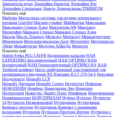
Заменитель муки
Лопрофин Напиток
Лопрофин Рис
Лопрофин Спиральки
Лорета
Лорноксикам-ТРИВИУМ
Показать ещё
Мабтера
Магистраль системы для подачи энтерального
питания GraviSet
Магния сульфат
Майфортик
Максикаин
Максикаин Спинал Хэви
Максиктам-АФ
Максканд
Мальтофер
Маркаин Спинал
Маркаин Спинал Хэви
Масиза
Масло Лоренцо
Мелитид
Мерексид
Меркаптопурин
Меропенем
Метилпреднизолон-Арзу
Метортрит
Метотрексат-
Эбеве
Микафунгин
Модулен АйБиДи
Моноген
Показать ещё
Набор Freka PEG CH/FR
Надропарин кальция
НАН
EXPERTPRO Кисломолочный
НАН OPTIPRO
НАН
безлактозный
НАН Гипоаллергенный OPTIPRO HA
НАН
Тройной комфорт
Насос инфузионный эластомерный для
непрерывного введения ЛП Изипамп II LT 270-54-S
Нексавар
Неодолпассе
Неокейт LCP
Неокейт Джуниор
Неокейт Синео
Неулептил
Нефопам
НЕФОПЕЙН
Нимбекс
Нимодипин-Эво
Нимопин
Нитроспрей
Новасурс Диабет Плюс
Нонфеник
Норадреналин
Нормокинезтин
НОРСПРИЛАН
Нубека
Нутилис
Нутриген
14
Нутриген Низкожировой
Нутридринк
Нутридринк
Компакт протеин
Нутридринк Компакт с пищевыми
волокнами
Нутризон
Нутризон Протеин Интенс
Нутризон с
пищевыми волокнами
Нутризон Эдванст
Нутризон Энергия