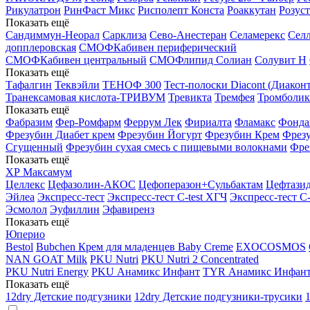
Рикулатрон
РинФаст Микс
Рисполепт Конста
Роаккутан
Розус
Показать ещё
Сандиммун-Неорал
Сарклиза
Сево-Анестеран
Селамерекс
Селл
допплеровская
СМОФКабивен периферический
СМОФКабивен центральный
СМОФлипид
Солиан
Солувит Н
Показать ещё
Тафалгин
Теквэйли
ТЕНОФ 300
Тест-полоски Diacont (Диаконт
Транексамовая кислота-ТРИВУМ
Тревикта
Тремфея
Тромболик
Показать ещё
Фабразим
Фер-Ромфарм
Феррум Лек
Фириалта
Фламакс
Фонда
Фрезубин Диабет крем
Фрезубин Йогурт
Фрезубин Крем
Фрез
Сгущенный
Фрезубин сухая смесь с пищевыми волокнами
Фре
Показать ещё
ХР Максамум
Целлекс
Цефазолин-АКОС
Цефоперазон+Сульбактам
Цефтази
Эйлеа
Экспресс-тест
Экспресс-тест C-test ХГЧ
Экспресс-тест C
Эсмолол
Эуфиллин
Эфавиренз
Показать ещё
Юперио
Bestol
Bubchen Крем для младенцев Baby Creme
EXOCOSMOS
NAN GOAT Milk
PKU Nutri
PKU Nutri 2 Concentrated
PKU Nutri Energy
PKU Анамикс Инфант
TYR Анамикс Инфан
Показать ещё
12dry Детские подгузники
12dry Детские подгузники-трусики