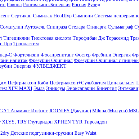
тин
Рокона
Ропивакаин-Бинергия
Россия
Рулид
септ
Сертикан
Симилак НеоШур
Симпони
Система непрерывно
Соматулин Аутожель
Спинраза
Стелара
Стиварга
Сульмаграф
С
)
Тигециклин
Тиоктовая кислота
Тирофибан Дж
Торасемид
Тра
с Про
Тропластим
пар-С
Фортелизин
Фосапрепитант
Фостер
Фребини Энергия
Фр
убин напиток
Фрезубин Оригинал
Фрезубин Оригинал с пищев
зубин Энергия
ФУЛВЕДЖЕКТ
дим
Цефтриаксон Каби
Цефтриаксон+Сульбактам
Цинакальцет
Ц
-test ХГЧ MAXI
Эмла
Эниксум
Эноксапарин-Бинергия
Энтекави
GA1 Анамикс Инфант
JOONIES (Джунис)
Milupa (Милупа) MSU
т
XLYS, TRY Глутаридон
XPHEN TYR Тирозидон
12dry Детские подгузники-трусики Easy Waist