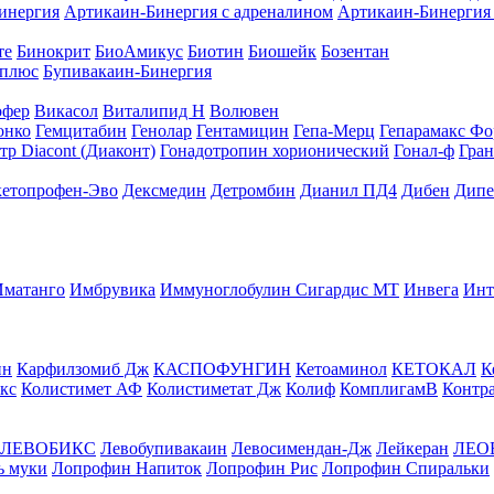
инергия
Артикаин-Бинергия с адреналином
Артикаин-Бинергия 
те
Бинокрит
БиоАмикус
Биотин
Биошейк
Бозентан
 плюс
Бупивакаин-Бинергия
офер
Викасол
Виталипид Н
Волювен
онко
Гемцитабин
Генолар
Гентамицин
Гепа-Мерц
Гепарамакс Фо
р Diacont (Диаконт)
Гонадотропин хорионический
Гонал-ф
Гран
кетопрофен-Эво
Дексмедин
Детромбин
Дианил ПД4
Дибен
Дипе
Иматанго
Имбрувика
Иммуноглобулин Сигардис МТ
Инвега
Инт
ин
Карфилзомиб Дж
КАСПОФУНГИН
Кетоаминол
КЕТОКАЛ
К
кс
Колистимет АФ
Колистиметат Дж
Колиф
КомплигамВ
Контр
ЛЕВОБИКС
Левобупивакаин
Левосимендан-Дж
Лейкеран
ЛЕО
ь муки
Лопрофин Напиток
Лопрофин Рис
Лопрофин Спиральки