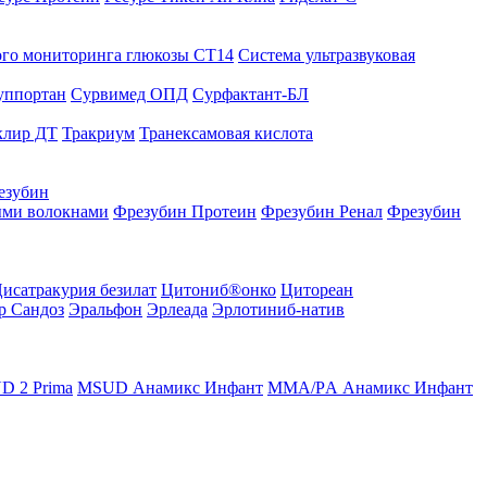
го мониторинга глюкозы СТ14
Система ультразвуковая
уппортан
Сурвимед ОПД
Сурфактант-БЛ
клир ДТ
Тракриум
Транексамовая кислота
езубин
ыми волокнами
Фрезубин Протеин
Фрезубин Ренал
Фрезубин
исатракурия безилат
Цитониб®онко
Цитореан
р Сандоз
Эральфон
Эрлеада
Эрлотиниб-натив
D 2 Prima
MSUD Анамикс Инфант
MМА/PА Анамикс Инфант