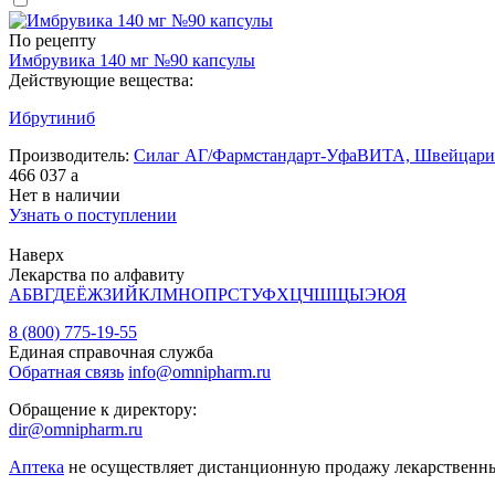
По рецепту
Имбрувика 140 мг №90 капсулы
Действующие вещества:
Ибрутиниб
Производитель:
Силаг АГ/Фармстандарт-УфаВИТА, Швейцари
466 037
a
Нет в наличии
Узнать о поступлении
Наверх
Лекарства по алфавиту
А
Б
В
Г
Д
Е
Ё
Ж
З
И
Й
К
Л
М
Н
О
П
Р
С
Т
У
Ф
Х
Ц
Ч
Ш
Щ
Ы
Э
Ю
Я
8 (800) 775-19-55
Единая справочная служба
Обратная связь
info@omnipharm.ru
Обращение к директору:
dir@omnipharm.ru
Аптека
не осуществляет дистанционную продажу лекарственн