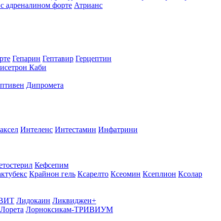
с адреналином форте
Атрианс
рте
Гепарин
Гептавир
Герцептин
исетрон Каби
птивен
Дипромета
аксел
Интеленс
Интестамин
Инфатрини
етостерил
Кефсепим
актубекс
Крайнон гель
Ксарелто
Ксеомин
Ксеплион
Ксолар
ВИТ
Лидокаин
Ликвиджен+
Лорета
Лорноксикам-ТРИВИУМ