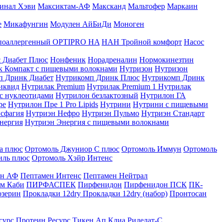
инал Хэви
Максиктам-АФ
Максканд
Мальтофер
Маркаин
е
Микафунгин
Модулен АйБиДи
Моноген
оаллергенный OPTIPRO HA
НАН Тройной комфорт
Насос
с Диабет Плюс
Нонфеник
Норадреналин
Нормокинезтин
к Компакт с пищевыми волокнами
Нутризон
Нутризон
п Дринк Диабет
Нутрикомп Дринк Плюс
Нутрикомп Дринк
иквид
Нутрилак Premium
Нутрилак Premium 1
Нутрилак
с нуклеотидами
Нутрилон безлактозный
Нутрилон ГА
ре
Нутрилон Пре 1 Pro Lipids
Нутрини
Нутрини с пищевыми
сфагия
Нутриэн Нефро
Нутриэн Пульмо
Нутриэн Стандарт
нергия
Нутриэн Энергия с пищевыми волокнами
а плюс
Ортомоль Джуниор С плюс
Ортомоль Иммун
Ортомоль
иль плюс
Ортомоль Хэйр Интенс
ен АФ
Пептамен Интенс
Пептамен Нейтрал
м Каби
ПИРФАСПЕК
Пирфенидон
Пирфенидон ПСК
ПК-
озерин
Прокладки 12dry
Прокладки 12dry (набор)
Пронтосан
сурс Протеин
Ресурс Тикен Ап Клиа
Риделат-С