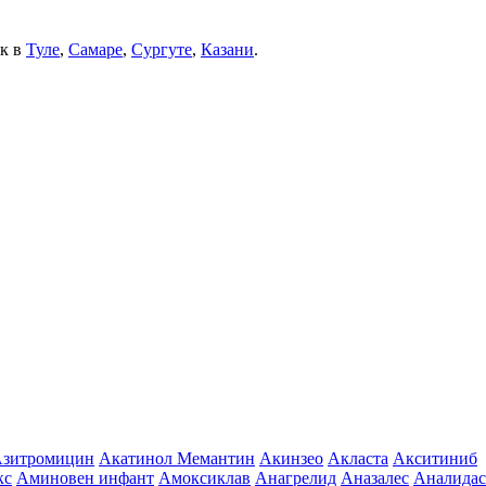
ек в
Туле
,
Самаре
,
Сургуте
,
Казани
.
зитромицин
Акатинол Мемантин
Акинзео
Акласта
Акситиниб
кс
Аминовен инфант
Амоксиклав
Анагрелид
Аназалес
Аналидас