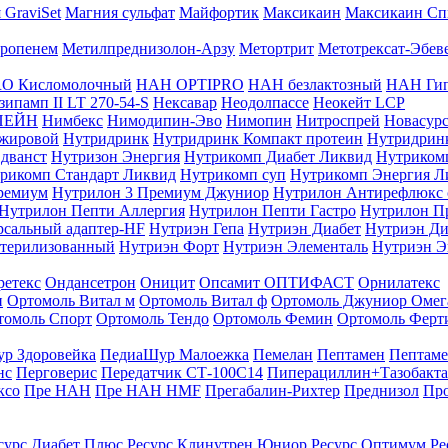
 GraviSet
Магния сульфат
Майфортик
Максикаин
Максикаин Сп
ропенем
Метилпреднизолон-Арзу
Метортрит
Метотрексат-Эбев
O Кисломолочный
НАН OPTIPRO
НАН безлактозный
НАН Гип
ипамп II LT 270-54-S
Нексавар
Неодолпассе
Неокейт LCP
ПЕЙН
Нимбекс
Нимодипин-Эво
Нимопин
Нитроспрей
Новасур
ожировой
Нутридринк
Нутридринк Компакт протеин
Нутридрин
дванст
Нутризон Энергия
Нутрикомп Диабет Ликвид
Нутриком
рикомп Стандарт Ликвид
Нутрикомп суп
Нутрикомп Энергия Л
ремиум
Нутрилон 3 Премиум Джуниор
Нутрилон Антирефлюкс 
Нутрилон Пепти Аллергия
Нутрилон Пепти Гастро
Нутрилон П
сальный адаптер-HF
Нутриэн Гепа
Нутриэн Диабет
Нутриэн Ди
стерилизованный
Нутриэн Форт
Нутриэн Элементаль
Нутриэн Э
ретекс
Ондансетрон
Оницит
Опсамит
ОПТИФАСТ
Орнилатекс
и
Ортомоль Витал м
Ортомоль Витал ф
Ортомоль Джуниор Омег
томоль Спорт
Ортомоль Тендо
Ортомоль Фемин
Ортомоль Ферт
р Здоровейка
ПедиаШур Малоежка
Пемелан
Пептамен
Пептам
нс
Перговерис
Передатчик СТ-100С14
Пиперациллин+Тазобакта
ксо
Пре НАН
Пре НАН HMF
Прегабалин-Рихтер
Преднизол
Пр
сурс Диабет Плюс
Ресурс Клинутрен Юниор
Ресурс Оптимум
Ре