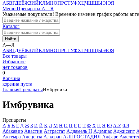
А
Б
В
Г
Д
Е
Ё
Ж
З
И
Й
К
Л
М
Н
О
П
Р
С
Т
У
Ф
Х
Ц
Ч
Ш
Щ
Ы
Э
Ю
Я
Меню
Препараты А—Я
Уважаемые покупатели! Временно изменен график работы апт
Каталог
Найти
А—Я
А
Б
В
Г
Д
Е
Ё
Ж
З
И
Й
К
Л
М
Н
О
П
Р
С
Т
У
Ф
Х
Ц
Ч
Ш
Щ
Ы
Э
Ю
Я
Все товары
Избранное
нет товаров
0
Корзина
корзина пуста
Главная
Препараты
Имбрувика
Имбрувика
Препараты
А
Б
В
Г
Д
Ж
З
И
Й
К
Л
М
Н
О
П
Р
С
Т
Ф
Х
Ц
Э
Ю
A-Z
0-9
Абакавир
Авастин
Агграстат
Аддамель Н
Адемпас
Аджисепт
А
Актемра
Алеценза
Алкеран
АЛПРОСТАДИЛ
Алфаре
Амелоте