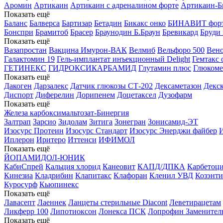
Аромин
Артикаин
Артикаин с адреналином форте
Артикаин-Б
Показать ещё
Баланс
Балверса
Бартизар
Бетадин
Бикакс онко
БИНАВИТ фор
Бонспри
Брамитоб
Брасер
Браунодин Б.Браун
Бревикард
Бруди
Показать ещё
Вазапростан
Вакцина Имурон-ВАК
Велмиб
Вельфоро 500
Вен
Галактомин 19
Гель-имплантат инъекционный Delight
Гемтакс 
ГЕТИНЕКС
ГИДРОКСИКАРБАМИД
Глутамин плюс
Глюкомет
Показать ещё
Дакоген
Дарзалекс
Датчик глюкозы СТ-202
Дексаметазон
Декс
Диспорт
Диферелин
Дорипенем
Доцетаксел
Дузофарм
Показать ещё
Железа карбоксимальтозат-Бинергия
Залтрап
Зарсио
Зидолам
Зитига
Зонегран
Зонисамид-ЭТ
Изосурс Протеин
Изосурс Стандарт
Изосурс Энерджи файбер
Иплерон
Иритеро
Иттенси
ИФИМОЛ
Показать ещё
ЙОПАМИДОЛ-ЮНИК
КабиСпрей
Кальция хлорид
Канеовит
КАПД/ДПКА
Карбетоц
Кинезиа
Кладрибин
Клапитакс
Клафоран
Кленил УВД
Козэнти
Куросурф
Кьюпинекс
Показать ещё
Лавасепт
Лаеннек
Ланцеты стерильные Diacont
Леветирацетам
Ликферр 100
Липотиоксон
Лонекса ПСК
Лопрофин Заменител
Показать ещё