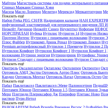
Мабтера
Магистраль системы для подачи энтерального питания
Спинал
Маркаин Спинал Хэви
Масиза
Масло Лоренцо
Мелитид
Мерексид
Меркаптопурин
Ме
Показать ещё
Набор Freka PEG CH/FR
Надропарин кальция
НАН EXPERTPR
инфузионный эластомерный для непрерывного введения ЛП Из
Неокейт Джуниор
Неокейт Синео
Неулептил
Нефопам
НЕФО
НОРСПРИЛАН
Нубека
Нутилис
Нутриген 14
Нутриген Низк
Протеин Интенс
Нутризон с пищевыми волокнами
Нутризон Э
Плюс Файбер
Нутрикомп Дринк Ренал
Нутрикомп Ликвид
Нут
Premium антирефлюксный
Нутрилон 1 Премиум
Нутрилон 2 П
Нутрилон Комфорт
Нутрилон Комфорт 1
Нутрилон Комфорт 1
волокнами
Нутрини энергия
Нутринидринк
Нутрификс Универ
Нутриэн Стандарт с пищевыми волокнами
Нутриэн Стандарт 
Показать ещё
Овитрель
Оксалиплатин
Октаплекс
Октолипен
Октреотид
Окт
Ортомоль АМД Экстра
Ортомоль Артро Плюс
Ортомоль Бьют
Кардио
Ортомоль Ментал
Ортомоль Натал
Ортомоль Остео
Ор
Показать ещё
Пабал
Паклитаксел
Паклитаксел-Эбеве
Палоносетрон
ПедиаШу
Пептамен Юниор
Пептамен Юниор 1.5
Пептамен Юниор Эдва
Мерц
Плегриди
Плериксафор Дж
Плерифор
Плетакс Ново
Поэ
раствор
Пури-Нетол
Показать ещё
РАНОКАРДУМ
Ребиф
Резорба
Реконван
Ресурс 2.0+Файбер
Ре