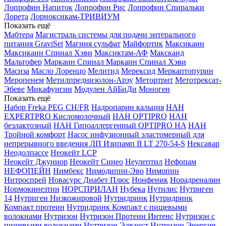
Лопрофин Напиток
Лопрофин Рис
Лопрофин Спиральки
Лорета
Лорноксикам-ТРИВИУМ
Показать ещё
Мабтера
Магистраль системы для подачи энтерального
питания GraviSet
Магния сульфат
Майфортик
Максикаин
Максикаин Спинал Хэви
Максиктам-АФ
Максканд
Мальтофер
Маркаин Спинал
Маркаин Спинал Хэви
Масиза
Масло Лоренцо
Мелитид
Мерексид
Меркаптопурин
Меропенем
Метилпреднизолон-Арзу
Метортрит
Метотрексат-
Эбеве
Микафунгин
Модулен АйБиДи
Моноген
Показать ещё
Набор Freka PEG CH/FR
Надропарин кальция
НАН
EXPERTPRO Кисломолочный
НАН OPTIPRO
НАН
безлактозный
НАН Гипоаллергенный OPTIPRO HA
НАН
Тройной комфорт
Насос инфузионный эластомерный для
непрерывного введения ЛП Изипамп II LT 270-54-S
Нексавар
Неодолпассе
Неокейт LCP
Неокейт Джуниор
Неокейт Синео
Неулептил
Нефопам
НЕФОПЕЙН
Нимбекс
Нимодипин-Эво
Нимопин
Нитроспрей
Новасурс Диабет Плюс
Нонфеник
Норадреналин
Нормокинезтин
НОРСПРИЛАН
Нубека
Нутилис
Нутриген
14
Нутриген Низкожировой
Нутридринк
Нутридринк
Компакт протеин
Нутридринк Компакт с пищевыми
волокнами
Нутризон
Нутризон Протеин Интенс
Нутризон с
пищевыми волокнами
Нутризон Эдванст
Нутризон Энергия