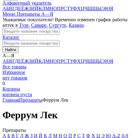
Алфавитный указатель
А
Б
В
Г
Д
Е
Ё
Ж
З
И
Й
К
Л
М
Н
О
П
Р
С
Т
У
Ф
Х
Ц
Ч
Ш
Щ
Ы
Э
Ю
Я
Меню
Препараты А—Я
Уважаемые покупатели! Временно изменен график работы
аптек в
Туле
,
Самаре
,
Сургуте
,
Казани
.
Каталог
Найти
А—Я
А
Б
В
Г
Д
Е
Ё
Ж
З
И
Й
К
Л
М
Н
О
П
Р
С
Т
У
Ф
Х
Ц
Ч
Ш
Щ
Ы
Э
Ю
Я
Все товары
Избранное
нет товаров
0
Корзина
корзина пуста
Главная
Препараты
Феррум Лек
Феррум Лек
Препараты
А
Б
В
Г
Д
Ж
З
И
Й
К
Л
М
Н
О
П
Р
С
Т
Ф
Х
Ц
Э
Ю
A-Z
0-9