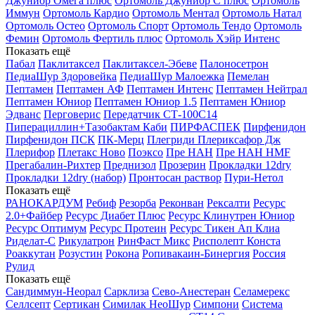
Джуниор Омега плюс
Ортомоль Джуниор С плюс
Ортомоль
Иммун
Ортомоль Кардио
Ортомоль Ментал
Ортомоль Натал
Ортомоль Остео
Ортомоль Спорт
Ортомоль Тендо
Ортомоль
Фемин
Ортомоль Фертиль плюс
Ортомоль Хэйр Интенс
Показать ещё
Пабал
Паклитаксел
Паклитаксел-Эбеве
Палоносетрон
ПедиаШур Здоровейка
ПедиаШур Малоежка
Пемелан
Пептамен
Пептамен АФ
Пептамен Интенс
Пептамен Нейтрал
Пептамен Юниор
Пептамен Юниор 1.5
Пептамен Юниор
Эдванс
Перговерис
Передатчик СТ-100С14
Пиперациллин+Тазобактам Каби
ПИРФАСПЕК
Пирфенидон
Пирфенидон ПСК
ПК-Мерц
Плегриди
Плериксафор Дж
Плерифор
Плетакс Ново
Поэксо
Пре НАН
Пре НАН HMF
Прегабалин-Рихтер
Преднизол
Прозерин
Прокладки 12dry
Прокладки 12dry (набор)
Пронтосан раствор
Пури-Нетол
Показать ещё
РАНОКАРДУМ
Ребиф
Резорба
Реконван
Рексалти
Ресурс
2.0+Файбер
Ресурс Диабет Плюс
Ресурс Клинутрен Юниор
Ресурс Оптимум
Ресурс Протеин
Ресурс Тикен Ап Клиа
Риделат-С
Рикулатрон
РинФаст Микс
Рисполепт Конста
Роаккутан
Розустин
Рокона
Ропивакаин-Бинергия
Россия
Рулид
Показать ещё
Сандиммун-Неорал
Сарклиза
Сево-Анестеран
Селамерекс
Селлсепт
Сертикан
Симилак НеоШур
Симпони
Система