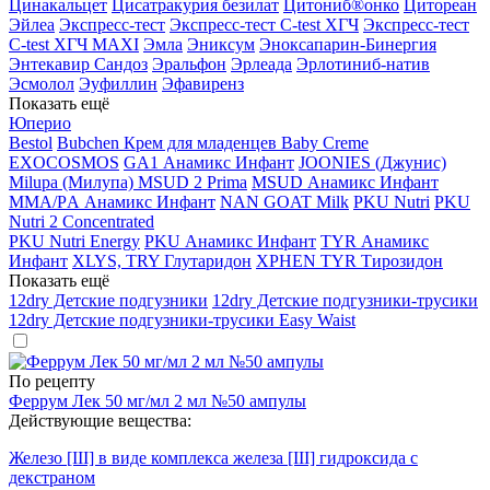
Цинакальцет
Цисатракурия безилат
Цитониб®онко
Цитореан
Эйлеа
Экспресс-тест
Экспресс-тест C-test ХГЧ
Экспресс-тест
C-test ХГЧ MAXI
Эмла
Эниксум
Эноксапарин-Бинергия
Энтекавир Сандоз
Эральфон
Эрлеада
Эрлотиниб-натив
Эсмолол
Эуфиллин
Эфавиренз
Показать ещё
Юперио
Bestol
Bubchen Крем для младенцев Baby Creme
EXOCOSMOS
GA1 Анамикс Инфант
JOONIES (Джунис)
Milupa (Милупа) MSUD 2 Prima
MSUD Анамикс Инфант
MМА/PА Анамикс Инфант
NAN GOAT Milk
PKU Nutri
PKU
Nutri 2 Concentrated
PKU Nutri Energy
PKU Анамикс Инфант
TYR Анамикс
Инфант
XLYS, TRY Глутаридон
XPHEN TYR Тирозидон
Показать ещё
12dry Детские подгузники
12dry Детские подгузники-трусики
12dry Детские подгузники-трусики Easy Waist
По рецепту
Феррум Лек 50 мг/мл 2 мл №50 ампулы
Действующие вещества:
Железо [III] в виде комплекса железа [III] гидроксида с
декстраном