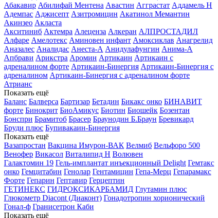
Абакавир
Абилифай Ментена
Авастин
Агграстат
Аддамель Н
Адемпас
Аджисепт
Азитромицин
Акатинол Мемантин
Акинзео
Акласта
Акситиниб
Актемра
Алеценза
Алкеран
АЛПРОСТАДИЛ
Алфаре
Амелотекс
Аминовен инфант
Амоксиклав
Анагрелид
Аназалес
Аналидас
Анеста-А
Анидулафунгин
Анима-А
Апбрави
Арикстра
Аромин
Артикаин
Артикаин с
адреналином форте
Артикаин-Бинергия
Артикаин-Бинергия с
адреналином
Артикаин-Бинергия с адреналином форте
Атрианс
Показать ещё
Баланс
Балверса
Бартизар
Бетадин
Бикакс онко
БИНАВИТ
форте
Бинокрит
БиоАмикус
Биотин
Биошейк
Бозентан
Бонспри
Брамитоб
Брасер
Браунодин Б.Браун
Бревикард
Бруди плюс
Бупивакаин-Бинергия
Показать ещё
Вазапростан
Вакцина Имурон-ВАК
Велмиб
Вельфоро 500
Венофер
Викасол
Виталипид Н
Волювен
Галактомин 19
Гель-имплантат инъекционный Delight
Гемтакс
онко
Гемцитабин
Генолар
Гентамицин
Гепа-Мерц
Гепарамакс
Форте
Гепарин
Гептавир
Герцептин
ГЕТИНЕКС
ГИДРОКСИКАРБАМИД
Глутамин плюс
Глюкометр Diacont (Диаконт)
Гонадотропин хорионический
Гонал-ф
Гранисетрон Каби
Показать ещё