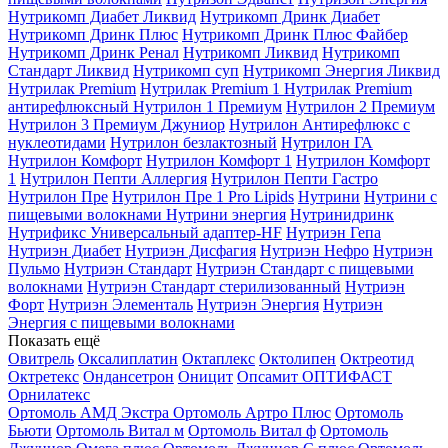
Нутрикомп Диабет Ликвид
Нутрикомп Дринк Диабет
Нутрикомп Дринк Плюс
Нутрикомп Дринк Плюс Файбер
Нутрикомп Дринк Ренал
Нутрикомп Ликвид
Нутрикомп
Стандарт Ликвид
Нутрикомп суп
Нутрикомп Энергия Ликвид
Нутрилак Premium
Нутрилак Premium 1
Нутрилак Premium
антирефлюксный
Нутрилон 1 Премиум
Нутрилон 2 Премиум
Нутрилон 3 Премиум Джуниор
Нутрилон Антирефлюкс с
нуклеотидами
Нутрилон безлактозный
Нутрилон ГА
Нутрилон Комфорт
Нутрилон Комфорт 1
Нутрилон Комфорт
1
Нутрилон Пепти Аллергия
Нутрилон Пепти Гастро
Нутрилон Пре
Нутрилон Пре 1 Pro Lipids
Нутрини
Нутрини с
пищевыми волокнами
Нутрини энергия
Нутринидринк
Нутрификс Универсальный адаптер-HF
Нутриэн Гепа
Нутриэн Диабет
Нутриэн Дисфагия
Нутриэн Нефро
Нутриэн
Пульмо
Нутриэн Стандарт
Нутриэн Стандарт с пищевыми
волокнами
Нутриэн Стандарт стерилизованный
Нутриэн
Форт
Нутриэн Элементаль
Нутриэн Энергия
Нутриэн
Энергия с пищевыми волокнами
Показать ещё
Овитрель
Оксалиплатин
Октаплекс
Октолипен
Октреотид
Октретекс
Ондансетрон
Оницит
Опсамит
ОПТИФАСТ
Орнилатекс
Ортомоль АМД Экстра
Ортомоль Артро Плюс
Ортомоль
Бьюти
Ортомоль Витал м
Ортомоль Витал ф
Ортомоль