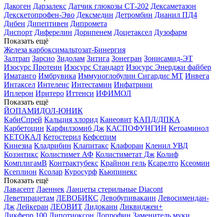
Дакоген
Дарзалекс
Датчик глюкозы СТ-202
Дексаметазон
Декскетопрофен-Эво
Дексмедин
Детромбин
Дианил ПД4
Дибен
Дипептивен
Дипромета
Диспорт
Диферелин
Дорипенем
Доцетаксел
Дузофарм
Показать ещё
Железа карбоксимальтозат-Бинергия
Залтрап
Зарсио
Зидолам
Зитига
Зонегран
Зонисамид-ЭТ
Изосурс Протеин
Изосурс Стандарт
Изосурс Энерджи файбер
Иматанго
Имбрувика
Иммуноглобулин Сигардис МТ
Инвега
Интаксел
Интеленс
Интестамин
Инфатрини
Иплерон
Иритеро
Иттенси
ИФИМОЛ
Показать ещё
ЙОПАМИДОЛ-ЮНИК
КабиСпрей
Кальция хлорид
Канеовит
КАПД/ДПКА
Карбетоцин
Карфилзомиб Дж
КАСПОФУНГИН
Кетоаминол
КЕТОКАЛ
Кетостерил
Кефсепим
Кинезиа
Кладрибин
Клапитакс
Клафоран
Кленил УВД
Козэнтикс
Колистимет АФ
Колистиметат Дж
Колиф
КомплигамВ
Контрактубекс
Крайнон гель
Ксарелто
Ксеомин
Ксеплион
Ксолар
Куросурф
Кьюпинекс
Показать ещё
Лавасепт
Лаеннек
Ланцеты стерильные Diacont
Леветирацетам
ЛЕВОБИКС
Левобупивакаин
Левосимендан-
Дж
Лейкеран
ЛЕОВИТ
Лидокаин
Ликвиджен+
Ликферр 100
Липотиоксон
Лопрофин Заменитель муки