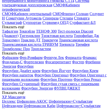
непрерывного мониторинга глюкозы СТ14
Система
ультразвуковая допплеровская
СМОФКабивен
периферический
СМОФКабивен центральный
СМОФлипид
Солиан
Солувит
Н
Соматулин Аутожель
Спинраза
Стелара
Стиварга
Сульмаграф
Суппортан
Сурвимед ОПД
Сурфактант-БЛ
Показать ещё
Тафалгин
Теквэйли
ТЕНОФ 300
Тест-полоски Diacont
(Диаконт)
Тигециклин
Тиоктовая кислота
Тирофибан Дж
Торасемид
Траклир ДТ
Тракриум
Транексамовая кислота
Транексамовая кислота-ТРИВУМ
Тревикта
Тремфея
Тромболикс Про
Тропластим
Показать ещё
Фабразим
Фер-Ромфарм
Феррум Лек
Фириалта
Фламакс
Фондапар-С
Фортелизин
Фосапрепитант
Фостер
Фребини
Энергия
Фрезубин
Фрезубин Диабет крем
Фрезубин Йогурт
Фрезубин Крем
Фрезубин напиток
Фрезубин Оригинал
Фрезубин Оригинал с
пищевыми волокнами
Фрезубин Протеин
Фрезубин Ренал
Фрезубин Сгущенный
Фрезубин сухая смесь с пищевыми
волокнами
Фрезубин Энергия
ФУЛВЕДЖЕКТ
Показать ещё
ХР Максамум
Целлекс
Цефазолин-АКОС
Цефоперазон+Сульбактам
Цефтазидим
Цефтриаксон Каби
Цефтриаксон+Сульбактам