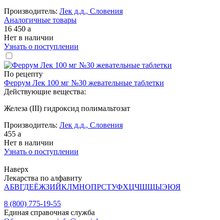
Производитель:
Лек д.д., Словения
Аналогичные товары
16 450
a
Нет в наличии
Узнать о поступлении
По рецепту
Феррум Лек 100 мг №30 жевательные таблетки
Действующие вещества:
Железа (III) гидроксид полимальтозат
Производитель:
Лек д.д., Словения
455
a
Нет в наличии
Узнать о поступлении
Наверх
Лекарства по алфавиту
А
Б
В
Г
Д
Е
Ё
Ж
З
И
Й
К
Л
М
Н
О
П
Р
С
Т
У
Ф
Х
Ц
Ч
Ш
Щ
Ы
Э
Ю
Я
8 (800) 775-19-55
Единая справочная служба