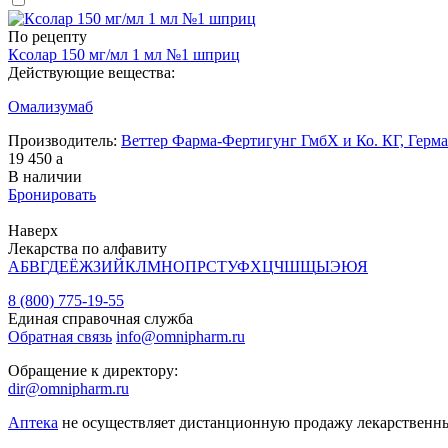
По рецепту
Ксолар 150 мг/мл 1 мл №1 шприц
Действующие вещества:
Омализумаб
Производитель:
Веттер Фарма-Фертигунг ГмбХ и Ко. КГ, Герм
19 450
a
В наличии
Бронировать
Наверх
Лекарства по алфавиту
А
Б
В
Г
Д
Е
Ё
Ж
З
И
Й
К
Л
М
Н
О
П
Р
С
Т
У
Ф
Х
Ц
Ч
Ш
Щ
Ы
Э
Ю
Я
8 (800) 775-19-55
Единая справочная служба
Обратная связь
info@omnipharm.ru
Обращение к директору:
dir@omnipharm.ru
Аптека
не осуществляет дистанционную продажу лекарственн