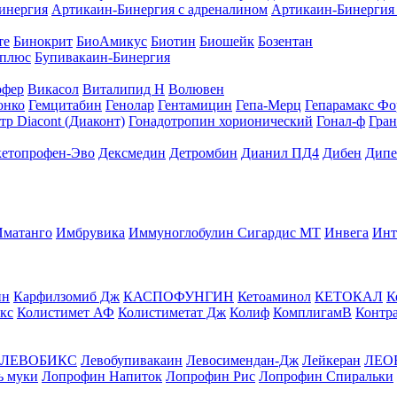
инергия
Артикаин-Бинергия с адреналином
Артикаин-Бинергия 
те
Бинокрит
БиоАмикус
Биотин
Биошейк
Бозентан
 плюс
Бупивакаин-Бинергия
офер
Викасол
Виталипид Н
Волювен
онко
Гемцитабин
Генолар
Гентамицин
Гепа-Мерц
Гепарамакс Фо
р Diacont (Диаконт)
Гонадотропин хорионический
Гонал-ф
Гран
кетопрофен-Эво
Дексмедин
Детромбин
Дианил ПД4
Дибен
Дипе
Иматанго
Имбрувика
Иммуноглобулин Сигардис МТ
Инвега
Инт
ин
Карфилзомиб Дж
КАСПОФУНГИН
Кетоаминол
КЕТОКАЛ
К
кс
Колистимет АФ
Колистиметат Дж
Колиф
КомплигамВ
Контр
ЛЕВОБИКС
Левобупивакаин
Левосимендан-Дж
Лейкеран
ЛЕО
ь муки
Лопрофин Напиток
Лопрофин Рис
Лопрофин Спиральки