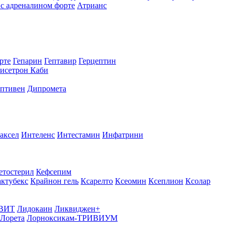
с адреналином форте
Атрианс
рте
Гепарин
Гептавир
Герцептин
исетрон Каби
птивен
Дипромета
аксел
Интеленс
Интестамин
Инфатрини
етостерил
Кефсепим
актубекс
Крайнон гель
Ксарелто
Ксеомин
Ксеплион
Ксолар
ВИТ
Лидокаин
Ликвиджен+
Лорета
Лорноксикам-ТРИВИУМ