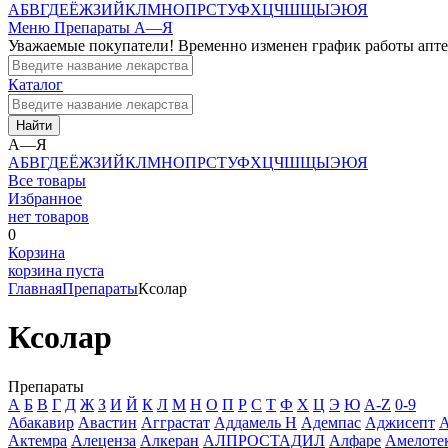
А
Б
В
Г
Д
Е
Ё
Ж
З
И
Й
К
Л
М
Н
О
П
Р
С
Т
У
Ф
Х
Ц
Ч
Ш
Щ
Ы
Э
Ю
Я
Меню
Препараты А—Я
Уважаемые покупатели! Временно изменен график работы апт
Каталог
Найти
А—Я
А
Б
В
Г
Д
Е
Ё
Ж
З
И
Й
К
Л
М
Н
О
П
Р
С
Т
У
Ф
Х
Ц
Ч
Ш
Щ
Ы
Э
Ю
Я
Все товары
Избранное
нет товаров
0
Корзина
корзина пуста
Главная
Препараты
Ксолар
Ксолар
Препараты
А
Б
В
Г
Д
Ж
З
И
Й
К
Л
М
Н
О
П
Р
С
Т
Ф
Х
Ц
Э
Ю
A-Z
0-9
Абакавир
Авастин
Агграстат
Аддамель Н
Адемпас
Аджисепт
А
Актемра
Алеценза
Алкеран
АЛПРОСТАДИЛ
Алфаре
Амелоте