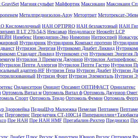
 GraviSet
Магния сульфат
Майфортик
Максикаин
Максикаин Сп
ропенем
Метилпреднизолон-Арзу
Метортрит
Метотрексат-Эбев
O Кисломолочный
НАН OPTIPRO
НАН безлактозный
НАН Гип
ипамп II LT 270-54-S
Нексавар
Неодолпассе
Неокейт LCP
ПЕЙН
Нимбекс
Нимодипин-Эво
Нимопин
Нитроспрей
Новасур
ожировой
Нутридринк
Нутридринк Компакт протеин
Нутридрин
дванст
Нутризон Энергия
Нутрикомп Диабет Ликвид
Нутриком
рикомп Стандарт Ликвид
Нутрикомп суп
Нутрикомп Энергия Л
ремиум
Нутрилон 3 Премиум Джуниор
Нутрилон Антирефлюкс 
Нутрилон Пепти Аллергия
Нутрилон Пепти Гастро
Нутрилон П
сальный адаптер-HF
Нутриэн Гепа
Нутриэн Диабет
Нутриэн Ди
стерилизованный
Нутриэн Форт
Нутриэн Элементаль
Нутриэн Э
ретекс
Ондансетрон
Оницит
Опсамит
ОПТИФАСТ
Орнилатекс
и
Ортомоль Витал м
Ортомоль Витал ф
Ортомоль Джуниор Омег
томоль Спорт
Ортомоль Тендо
Ортомоль Фемин
Ортомоль Ферт
р Здоровейка
ПедиаШур Малоежка
Пемелан
Пептамен
Пептам
нс
Перговерис
Передатчик СТ-100С14
Пиперациллин+Тазобакта
ксо
Пре НАН
Пре НАН HMF
Прегабалин-Рихтер
Преднизол
Пр
сурс Диабет Плюс
Ресурс Клинутрен Юниор
Ресурс Оптимум
Ре