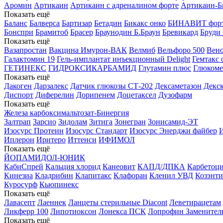
Аромин
Артикаин
Артикаин с адреналином форте
Артикаин-Б
Показать ещё
Баланс
Балверса
Бартизар
Бетадин
Бикакс онко
БИНАВИТ фор
Бонспри
Брамитоб
Брасер
Браунодин Б.Браун
Бревикард
Бруди
Показать ещё
Вазапростан
Вакцина Имурон-ВАК
Велмиб
Вельфоро 500
Вен
Галактомин 19
Гель-имплантат инъекционный Delight
Гемтакс 
ГЕТИНЕКС
ГИДРОКСИКАРБАМИД
Глутамин плюс
Глюкомет
Показать ещё
Дакоген
Дарзалекс
Датчик глюкозы СТ-202
Дексаметазон
Декс
Диспорт
Диферелин
Дорипенем
Доцетаксел
Дузофарм
Показать ещё
Железа карбоксимальтозат-Бинергия
Залтрап
Зарсио
Зидолам
Зитига
Зонегран
Зонисамид-ЭТ
Изосурс Протеин
Изосурс Стандарт
Изосурс Энерджи файбер
Иплерон
Иритеро
Иттенси
ИФИМОЛ
Показать ещё
ЙОПАМИДОЛ-ЮНИК
КабиСпрей
Кальция хлорид
Канеовит
КАПД/ДПКА
Карбетоц
Кинезиа
Кладрибин
Клапитакс
Клафоран
Кленил УВД
Козэнти
Куросурф
Кьюпинекс
Показать ещё
Лавасепт
Лаеннек
Ланцеты стерильные Diacont
Леветирацетам
Ликферр 100
Липотиоксон
Лонекса ПСК
Лопрофин Заменител
Показать ещё