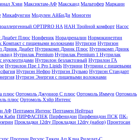
инал Хэви
Максиктам-АФ
Максканд
Мальтофер
Маркаин
е
Микафунгин
Модулен АйБиДи
Моноген
оаллергенный OPTIPRO HA
НАН Тройной комфорт
Насос
с Диабет Плюс
Нонфеник
Норадреналин
Нормокинезтин
к Компакт с пищевыми волокнами
Нутризон
Нутризон
п Дринк Диабет
Нутрикомп Дринк Плюс
Нутрикомп Дринк
иквид
Нутрилак Premium
Нутрилак Premium 1
Нутрилак
с нуклеотидами
Нутрилон безлактозный
Нутрилон ГА
ре
Нутрилон Пре 1 Pro Lipids
Нутрини
Нутрини с пищевыми
сфагия
Нутриэн Нефро
Нутриэн Пульмо
Нутриэн Стандарт
нергия
Нутриэн Энергия с пищевыми волокнами
а плюс
Ортомоль Джуниор С плюс
Ортомоль Иммун
Ортомоль
иль плюс
Ортомоль Хэйр Интенс
ен АФ
Пептамен Интенс
Пептамен Нейтрал
м Каби
ПИРФАСПЕК
Пирфенидон
Пирфенидон ПСК
ПК-
озерин
Прокладки 12dry
Прокладки 12dry (набор)
Пронтосан
сурс Протеин
Ресурс Тикен Ап Клиа
Риделат-С