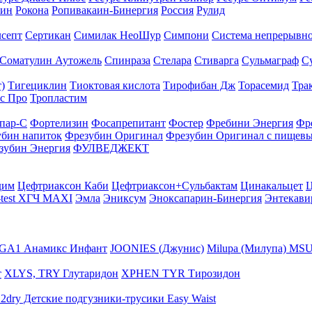
тин
Рокона
Ропивакаин-Бинергия
Россия
Рулид
септ
Сертикан
Симилак НеоШур
Симпони
Система непрерывно
Соматулин Аутожель
Спинраза
Стелара
Стиварга
Сульмаграф
С
)
Тигециклин
Тиоктовая кислота
Тирофибан Дж
Торасемид
Тра
с Про
Тропластим
пар-С
Фортелизин
Фосапрепитант
Фостер
Фребини Энергия
Фр
убин напиток
Фрезубин Оригинал
Фрезубин Оригинал с пищев
зубин Энергия
ФУЛВЕДЖЕКТ
дим
Цефтриаксон Каби
Цефтриаксон+Сульбактам
Цинакальцет
Ц
-test ХГЧ MAXI
Эмла
Эниксум
Эноксапарин-Бинергия
Энтекави
GA1 Анамикс Инфант
JOONIES (Джунис)
Milupa (Милупа) MSU
т
XLYS, TRY Глутаридон
XPHEN TYR Тирозидон
12dry Детские подгузники-трусики Easy Waist