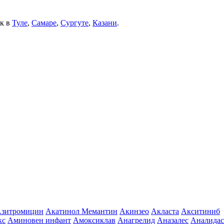
ек в
Туле
,
Самаре
,
Сургуте
,
Казани
.
зитромицин
Акатинол Мемантин
Акинзео
Акласта
Акситиниб
кс
Аминовен инфант
Амоксиклав
Анагрелид
Аназалес
Аналидас