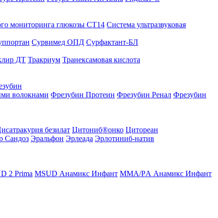
го мониторинга глюкозы СТ14
Система ультразвуковая
уппортан
Сурвимед ОПД
Сурфактант-БЛ
клир ДТ
Тракриум
Транексамовая кислота
езубин
ыми волокнами
Фрезубин Протеин
Фрезубин Ренал
Фрезубин
исатракурия безилат
Цитониб®онко
Цитореан
р Сандоз
Эральфон
Эрлеада
Эрлотиниб-натив
D 2 Prima
MSUD Анамикс Инфант
MМА/PА Анамикс Инфант