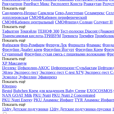
Рикулатрон
РинФаст Микс
Рисполепт Конста
Роаккутан
Розус
Показать ещё
Сандиммун-Неорал
Сарклиза
Сево-Анестеран
Селамерекс
Селл
допплеровская
СМОФКабивен периферический
СМОФКабивен центральный
СМОФлипид
Солиан
Солувит Н
Показать ещё
Тафалгин
Теквэйли
ТЕНОФ 300
Тест-полоски Diacont (Диаконт
Транексамовая кислота-ТРИВУМ
Тревикта
Тремфея
Тромболик
Показать ещё
Фабразим
Фер-Ромфарм
Феррум Лек
Фириалта
Фламакс
Фонда
Фрезубин Диабет крем
Фрезубин Йогурт
Фрезубин Крем
Фрез
Сгущенный
Фрезубин сухая смесь с пищевыми волокнами
Фре
Показать ещё
ХР Максамум
Целлекс
Цефазолин-АКОС
Цефоперазон+Сульбактам
Цефтази
Эйлеа
Экспресс-тест
Экспресс-тест C-test ХГЧ
Экспресс-тест C
Эсмолол
Эуфиллин
Эфавиренз
Показать ещё
Юперио
Bestol
Bubchen Крем для младенцев Baby Creme
EXOCOSMOS
NAN GOAT Milk
PKU Nutri
PKU Nutri 2 Concentrated
PKU Nutri Energy
PKU Анамикс Инфант
TYR Анамикс Инфан
Показать ещё
12dry Детские подгузники
12dry Детские подгузники-трусики