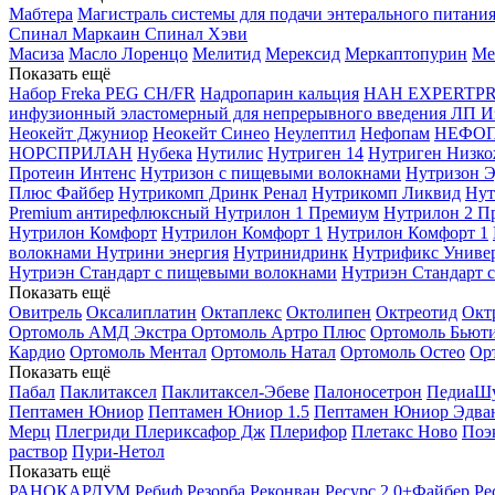
Мабтера
Магистраль системы для подачи энтерального питания
Спинал
Маркаин Спинал Хэви
Масиза
Масло Лоренцо
Мелитид
Мерексид
Меркаптопурин
Ме
Показать ещё
Набор Freka PEG CH/FR
Надропарин кальция
НАН EXPERTPR
инфузионный эластомерный для непрерывного введения ЛП Из
Неокейт Джуниор
Неокейт Синео
Неулептил
Нефопам
НЕФО
НОРСПРИЛАН
Нубека
Нутилис
Нутриген 14
Нутриген Низк
Протеин Интенс
Нутризон с пищевыми волокнами
Нутризон Э
Плюс Файбер
Нутрикомп Дринк Ренал
Нутрикомп Ликвид
Нут
Premium антирефлюксный
Нутрилон 1 Премиум
Нутрилон 2 П
Нутрилон Комфорт
Нутрилон Комфорт 1
Нутрилон Комфорт 1
волокнами
Нутрини энергия
Нутринидринк
Нутрификс Универ
Нутриэн Стандарт с пищевыми волокнами
Нутриэн Стандарт 
Показать ещё
Овитрель
Оксалиплатин
Октаплекс
Октолипен
Октреотид
Окт
Ортомоль АМД Экстра
Ортомоль Артро Плюс
Ортомоль Бьют
Кардио
Ортомоль Ментал
Ортомоль Натал
Ортомоль Остео
Ор
Показать ещё
Пабал
Паклитаксел
Паклитаксел-Эбеве
Палоносетрон
ПедиаШу
Пептамен Юниор
Пептамен Юниор 1.5
Пептамен Юниор Эдва
Мерц
Плегриди
Плериксафор Дж
Плерифор
Плетакс Ново
Поэ
раствор
Пури-Нетол
Показать ещё
РАНОКАРДУМ
Ребиф
Резорба
Реконван
Ресурс 2.0+Файбер
Ре