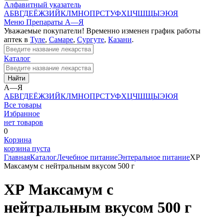
Алфавитный указатель
А
Б
В
Г
Д
Е
Ё
Ж
З
И
Й
К
Л
М
Н
О
П
Р
С
Т
У
Ф
Х
Ц
Ч
Ш
Щ
Ы
Э
Ю
Я
Меню
Препараты А—Я
Уважаемые покупатели! Временно изменен график работы
аптек в
Туле
,
Самаре
,
Сургуте
,
Казани
.
Каталог
Найти
А—Я
А
Б
В
Г
Д
Е
Ё
Ж
З
И
Й
К
Л
М
Н
О
П
Р
С
Т
У
Ф
Х
Ц
Ч
Ш
Щ
Ы
Э
Ю
Я
Все товары
Избранное
нет товаров
0
Корзина
корзина пуста
Главная
Каталог
Лечебное питание
Энтеральное питание
ХР
Максамум с нейтральным вкусом 500 г
ХР Максамум с
нейтральным вкусом 500 г