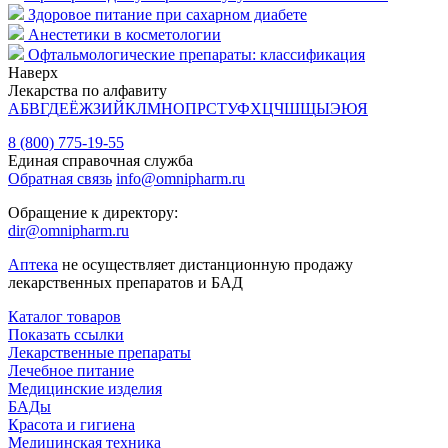
Здоровое питание при сахарном диабете
Анестетики в косметологии
Офтальмологические препараты: классификация
Наверх
Лекарства по алфавиту
А
Б
В
Г
Д
Е
Ё
Ж
З
И
Й
К
Л
М
Н
О
П
Р
С
Т
У
Ф
Х
Ц
Ч
Ш
Щ
Ы
Э
Ю
Я
8 (800) 775-19-55
Единая справочная служба
Обратная связь
info@omnipharm.ru
Обращение к директору:
dir@omnipharm.ru
Аптека
не осуществляет дистанционную продажу
лекарственных препаратов и БАД
Каталог товаров
Показать ссылки
Лекарственные препараты
Лечебное питание
Медицинские изделия
БАДы
Красота и гигиена
Медицинская техника