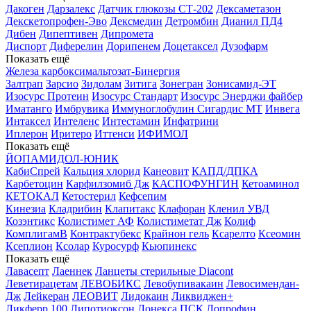
Дакоген
Дарзалекс
Датчик глюкозы СТ-202
Дексаметазон
Декскетопрофен-Эво
Дексмедин
Детромбин
Дианил ПД4
Дибен
Дипептивен
Дипромета
Диспорт
Диферелин
Дорипенем
Доцетаксел
Дузофарм
Показать ещё
Железа карбоксимальтозат-Бинергия
Залтрап
Зарсио
Зидолам
Зитига
Зонегран
Зонисамид-ЭТ
Изосурс Протеин
Изосурс Стандарт
Изосурс Энерджи файбер
Иматанго
Имбрувика
Иммуноглобулин Сигардис МТ
Инвега
Интаксел
Интеленс
Интестамин
Инфатрини
Иплерон
Иритеро
Иттенси
ИФИМОЛ
Показать ещё
ЙОПАМИДОЛ-ЮНИК
КабиСпрей
Кальция хлорид
Канеовит
КАПД/ДПКА
Карбетоцин
Карфилзомиб Дж
КАСПОФУНГИН
Кетоаминол
КЕТОКАЛ
Кетостерил
Кефсепим
Кинезиа
Кладрибин
Клапитакс
Клафоран
Кленил УВД
Козэнтикс
Колистимет АФ
Колистиметат Дж
Колиф
КомплигамВ
Контрактубекс
Крайнон гель
Ксарелто
Ксеомин
Ксеплион
Ксолар
Куросурф
Кьюпинекс
Показать ещё
Лавасепт
Лаеннек
Ланцеты стерильные Diacont
Леветирацетам
ЛЕВОБИКС
Левобупивакаин
Левосимендан-
Дж
Лейкеран
ЛЕОВИТ
Лидокаин
Ликвиджен+
Ликферр 100
Липотиоксон
Лонекса ПСК
Лопрофин