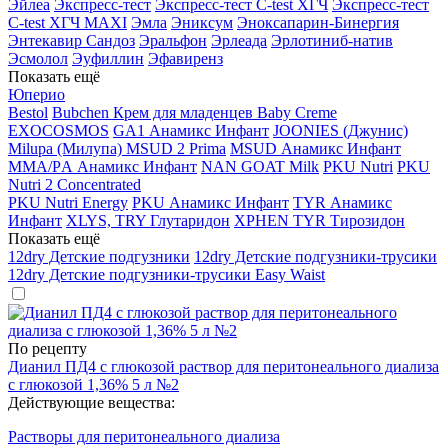
Эйлеа
Экспресс-тест
Экспресс-тест C-test ХГЧ
Экспресс-тест
C-test ХГЧ MAXI
Эмла
Эниксум
Эноксапарин-Бинергия
Энтекавир Сандоз
Эральфон
Эрлеада
Эрлотиниб-натив
Эсмолол
Эуфиллин
Эфавиренз
Показать ещё
Юперио
Bestol
Bubchen Крем для младенцев Baby Creme
EXOCOSMOS
GA1 Анамикс Инфант
JOONIES (Джунис)
Milupa (Милупа) MSUD 2 Prima
MSUD Анамикс Инфант
MМА/PА Анамикс Инфант
NAN GOAT Milk
PKU Nutri
PKU
Nutri 2 Concentrated
PKU Nutri Energy
PKU Анамикс Инфант
TYR Анамикс
Инфант
XLYS, TRY Глутаридон
XPHEN TYR Тирозидон
Показать ещё
12dry Детские подгузники
12dry Детские подгузники-трусики
12dry Детские подгузники-трусики Easy Waist
По рецепту
Дианил ПД4 с глюкозой раствор для перитонеального диализа
с глюкозой 1,36% 5 л №2
Действующие вещества:
Растворы для перитонеального диализа