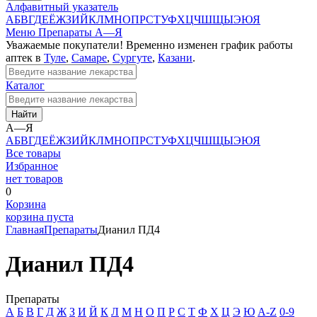
Алфавитный указатель
А
Б
В
Г
Д
Е
Ё
Ж
З
И
Й
К
Л
М
Н
О
П
Р
С
Т
У
Ф
Х
Ц
Ч
Ш
Щ
Ы
Э
Ю
Я
Меню
Препараты А—Я
Уважаемые покупатели! Временно изменен график работы
аптек в
Туле
,
Самаре
,
Сургуте
,
Казани
.
Каталог
Найти
А—Я
А
Б
В
Г
Д
Е
Ё
Ж
З
И
Й
К
Л
М
Н
О
П
Р
С
Т
У
Ф
Х
Ц
Ч
Ш
Щ
Ы
Э
Ю
Я
Все товары
Избранное
нет товаров
0
Корзина
корзина пуста
Главная
Препараты
Дианил ПД4
Дианил ПД4
Препараты
А
Б
В
Г
Д
Ж
З
И
Й
К
Л
М
Н
О
П
Р
С
Т
Ф
Х
Ц
Э
Ю
A-Z
0-9