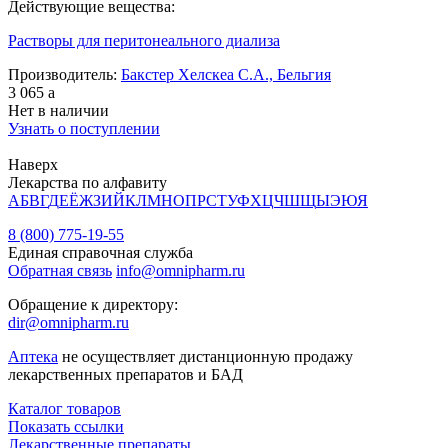
Действующие вещества:
Растворы для перитонеального диализа
Производитель:
Бакстер Хелскеа С.А., Бельгия
3 065
a
Нет в наличии
Узнать о поступлении
Наверх
Лекарства по алфавиту
А
Б
В
Г
Д
Е
Ё
Ж
З
И
Й
К
Л
М
Н
О
П
Р
С
Т
У
Ф
Х
Ц
Ч
Ш
Щ
Ы
Э
Ю
Я
8 (800) 775-19-55
Единая справочная служба
Обратная связь
info@omnipharm.ru
Обращение к директору:
dir@omnipharm.ru
Аптека
не осуществляет дистанционную продажу
лекарственных препаратов и БАД
Каталог товаров
Показать ссылки
Лекарственные препараты