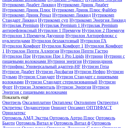
Нутрикомп Диабет Ликвид
Нутрикомп Дринк Диабет
Нутрикомп Дринк Плюс
Нутрикомп Дринк Плюс Файбер
Нутрикомп Дринк Ренал
Нутрикомп Ликвид
Нутрикомп
Стандарт Ликвид
Нутрикомп суп
Нутрикомп Энергия Ликвид
Нутрилак Premium
Нутрилак Premium 1
Нутрилак Premium
антирефлюксный
Нутрилон 1 Премиум
Нутрилон 2 Премиум
Нутрилон 3 Премиум Джуниор
Нутрилон Антирефлюкс с
нуклеотидами
Нутрилон безлактозный
Нутрилон ГА
Нутрилон Комфорт
Нутрилон Комфорт 1
Нутрилон Комфорт
1
Нутрилон Пепти Аллергия
Нутрилон Пепти Гастро
Нутрилон Пре
Нутрилон Пре 1 Pro Lipids
Нутрини
Нутрини с
пищевыми волокнами
Нутрини энергия
Нутринидринк
Нутрификс Универсальный адаптер-HF
Нутриэн Гепа
Нутриэн Диабет
Нутриэн Дисфагия
Нутриэн Нефро
Нутриэн
Пульмо
Нутриэн Стандарт
Нутриэн Стандарт с пищевыми
волокнами
Нутриэн Стандарт стерилизованный
Нутриэн
Форт
Нутриэн Элементаль
Нутриэн Энергия
Нутриэн
Энергия с пищевыми волокнами
Показать ещё
Овитрель
Оксалиплатин
Октаплекс
Октолипен
Октреотид
Октретекс
Ондансетрон
Оницит
Опсамит
ОПТИФАСТ
Орнилатекс
Ортомоль АМД Экстра
Ортомоль Артро Плюс
Ортомоль
Бьюти
Ортомоль Витал м
Ортомоль Витал ф
Ортомоль