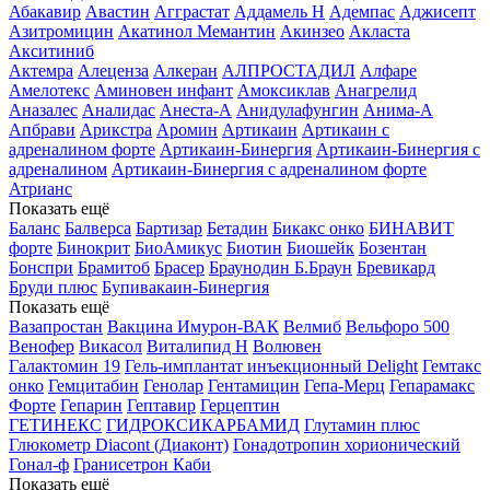
Абакавир
Авастин
Агграстат
Аддамель Н
Адемпас
Аджисепт
Азитромицин
Акатинол Мемантин
Акинзео
Акласта
Акситиниб
Актемра
Алеценза
Алкеран
АЛПРОСТАДИЛ
Алфаре
Амелотекс
Аминовен инфант
Амоксиклав
Анагрелид
Аназалес
Аналидас
Анеста-А
Анидулафунгин
Анима-А
Апбрави
Арикстра
Аромин
Артикаин
Артикаин с
адреналином форте
Артикаин-Бинергия
Артикаин-Бинергия с
адреналином
Артикаин-Бинергия с адреналином форте
Атрианс
Показать ещё
Баланс
Балверса
Бартизар
Бетадин
Бикакс онко
БИНАВИТ
форте
Бинокрит
БиоАмикус
Биотин
Биошейк
Бозентан
Бонспри
Брамитоб
Брасер
Браунодин Б.Браун
Бревикард
Бруди плюс
Бупивакаин-Бинергия
Показать ещё
Вазапростан
Вакцина Имурон-ВАК
Велмиб
Вельфоро 500
Венофер
Викасол
Виталипид Н
Волювен
Галактомин 19
Гель-имплантат инъекционный Delight
Гемтакс
онко
Гемцитабин
Генолар
Гентамицин
Гепа-Мерц
Гепарамакс
Форте
Гепарин
Гептавир
Герцептин
ГЕТИНЕКС
ГИДРОКСИКАРБАМИД
Глутамин плюс
Глюкометр Diacont (Диаконт)
Гонадотропин хорионический
Гонал-ф
Гранисетрон Каби
Показать ещё