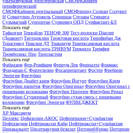
ультразвуковая допплеровская
СМОФКабивен
периферический
СМОФКабивен центральный
СМОФлипид
Солиан
Солувит
Н
Соматулин Аутожель
Спинраза
Стелара
Стиварга
Сульмаграф
Суппортан
Сурвимед ОПД
Сурфактант-БЛ
Показать ещё
Тафалгин
Теквэйли
ТЕНОФ 300
Тест-полоски Diacont
(Диаконт)
Тигециклин
Тиоктовая кислота
Тирофибан Дж
Торасемид
Траклир ДТ
Тракриум
Транексамовая кислота
Транексамовая кислота-ТРИВУМ
Тревикта
Тремфея
Тромболикс Про
Тропластим
Показать ещё
Фабразим
Фер-Ромфарм
Феррум Лек
Фириалта
Фламакс
Фондапар-С
Фортелизин
Фосапрепитант
Фостер
Фребини
Энергия
Фрезубин
Фрезубин Диабет крем
Фрезубин Йогурт
Фрезубин Крем
Фрезубин напиток
Фрезубин Оригинал
Фрезубин Оригинал с
пищевыми волокнами
Фрезубин Протеин
Фрезубин Ренал
Фрезубин Сгущенный
Фрезубин сухая смесь с пищевыми
волокнами
Фрезубин Энергия
ФУЛВЕДЖЕКТ
Показать ещё
ХР Максамум
Целлекс
Цефазолин-АКОС
Цефоперазон+Сульбактам
Цефтазидим
Цефтриаксон Каби
Цефтриаксон+Сульбактам
Цинакальцет
Цисатракурия безилат
Цитониб®онко
Цитореан