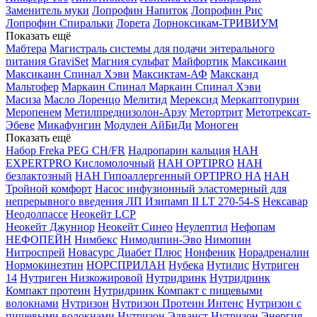
Заменитель муки
Лопрофин Напиток
Лопрофин Рис
Лопрофин Спиральки
Лорета
Лорноксикам-ТРИВИУМ
Показать ещё
Мабтера
Магистраль системы для подачи энтерального
питания GraviSet
Магния сульфат
Майфортик
Максикаин
Максикаин Спинал Хэви
Максиктам-АФ
Максканд
Мальтофер
Маркаин Спинал
Маркаин Спинал Хэви
Масиза
Масло Лоренцо
Мелитид
Мерексид
Меркаптопурин
Меропенем
Метилпреднизолон-Арзу
Метортрит
Метотрексат-
Эбеве
Микафунгин
Модулен АйБиДи
Моноген
Показать ещё
Набор Freka PEG CH/FR
Надропарин кальция
НАН
EXPERTPRO Кисломолочный
НАН OPTIPRO
НАН
безлактозный
НАН Гипоаллергенный OPTIPRO HA
НАН
Тройной комфорт
Насос инфузионный эластомерный для
непрерывного введения ЛП Изипамп II LT 270-54-S
Нексавар
Неодолпассе
Неокейт LCP
Неокейт Джуниор
Неокейт Синео
Неулептил
Нефопам
НЕФОПЕЙН
Нимбекс
Нимодипин-Эво
Нимопин
Нитроспрей
Новасурс Диабет Плюс
Нонфеник
Норадреналин
Нормокинезтин
НОРСПРИЛАН
Нубека
Нутилис
Нутриген
14
Нутриген Низкожировой
Нутридринк
Нутридринк
Компакт протеин
Нутридринк Компакт с пищевыми
волокнами
Нутризон
Нутризон Протеин Интенс
Нутризон с
пищевыми волокнами
Нутризон Эдванст
Нутризон Энергия