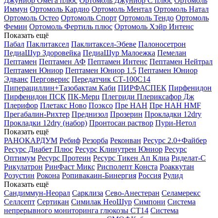
Джуниор Омега плюс
Ортомоль Джуниор С плюс
Ортомоль
Иммун
Ортомоль Кардио
Ортомоль Ментал
Ортомоль Натал
Ортомоль Остео
Ортомоль Спорт
Ортомоль Тендо
Ортомоль
Фемин
Ортомоль Фертиль плюс
Ортомоль Хэйр Интенс
Показать ещё
Пабал
Паклитаксел
Паклитаксел-Эбеве
Палоносетрон
ПедиаШур Здоровейка
ПедиаШур Малоежка
Пемелан
Пептамен
Пептамен АФ
Пептамен Интенс
Пептамен Нейтрал
Пептамен Юниор
Пептамен Юниор 1.5
Пептамен Юниор
Эдванс
Перговерис
Передатчик СТ-100С14
Пиперациллин+Тазобактам Каби
ПИРФАСПЕК
Пирфенидон
Пирфенидон ПСК
ПК-Мерц
Плегриди
Плериксафор Дж
Плерифор
Плетакс Ново
Поэксо
Пре НАН
Пре НАН HMF
Прегабалин-Рихтер
Преднизол
Прозерин
Прокладки 12dry
Прокладки 12dry (набор)
Пронтосан раствор
Пури-Нетол
Показать ещё
РАНОКАРДУМ
Ребиф
Резорба
Реконван
Ресурс 2.0+Файбер
Ресурс Диабет Плюс
Ресурс Клинутрен Юниор
Ресурс
Оптимум
Ресурс Протеин
Ресурс Тикен Ап Клиа
Риделат-С
Рикулатрон
РинФаст Микс
Рисполепт Конста
Роаккутан
Розустин
Рокона
Ропивакаин-Бинергия
Россия
Рулид
Показать ещё
Сандиммун-Неорал
Сарклиза
Сево-Анестеран
Селамерекс
Селлсепт
Сертикан
Симилак НеоШур
Симпони
Система
непрерывного мониторинга глюкозы СТ14
Система