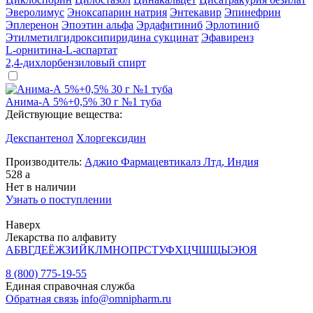
Эверолимус
Эноксапарин натрия
Энтекавир
Эпинефрин
Эплеренон
Эпоэтин альфа
Эрдафитиниб
Эрлотиниб
Этилметилгидроксипиридина сукцинат
Эфавиренз
L-орнитина-L-аспартат
2,4-дихлорбензиловый спирт
Анима-А 5%+0,5% 30 г №1 туба
Действующие вещества:
Декспантенол
Хлоргексидин
Производитель:
Аджио Фармацевтикалз Лтд, Индия
528
a
Нет в наличии
Узнать о поступлении
Наверх
Лекарства по алфавиту
А
Б
В
Г
Д
Е
Ё
Ж
З
И
Й
К
Л
М
Н
О
П
Р
С
Т
У
Ф
Х
Ц
Ч
Ш
Щ
Ы
Э
Ю
Я
8 (800) 775-19-55
Единая справочная служба
Обратная связь
info@omnipharm.ru