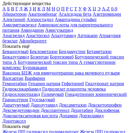
Действующие вещества
А
Б
В
Г
Д
Ж
З
И
К
Л
М
Н
О
П
Р
С
Т
У
Ф
Х
Ц
Э
A-Z
0-9
Абиратерон
Аватромбопаг
Агалсидаза бета
Азитромицин
Алектиниб
Алпростадил
Амантадина сульфат
Амилметакрезол
Аминокислоты для парентерального
питания
Амиодарон
Амисульприд
Анагрелид
Анастрозол
Апалутамид
Артикаин
Атракурия
безилат
Афлиберцепт
Показать ещё
Бевацизумаб
Беклометазон
Бендамустин
Бетаметазон
Бикалутамид
Бозентан
Бортезомиб
Ботулинический токсин
типа А
Ботулинический токсин типа А гемагглютинин
комплекс
Бупивакаин
Вакцина БЦЖ для иммунотерапии рака мочевого пузыря
Валсартан
Варфарин
Гемцитабин
Гепарин натрия
Гефитиниб
Гиалуронат натрия
Гидроксикарбамид
Гидролизат плаценты человека
Гидрохлоротиазид
Голимумаб
Гонадотропин хорионический
Гранисетрон
Гуселькумаб
Даратумумаб
Даролутамид
Дексаметазон
Декскетопрофен
Дексмедетомидин
Декспантенол
Децитабин
Диклофенак
Докозагексаеновая кислота
Допамин
Дорзоламид
Доцетаксел
Показать ещё
Железа [III] гидроксид полимальтозат
Железа [III] гидроксид