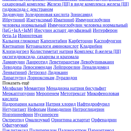
сахарозный комплекс
Железо [III] в виде комплекса железа [III]
гидроксида с декстраном
Зидовудин
Золедроновая кислота
Зонисамид
Ибрутиниб
Изатуксимаб
Иматиниб
Иммуноглобулин
человека нормальный
Иммуноглобулин человека нормальный
[IgG+IgA+IgM]
Инсулин аспарт двухфазный
Интерферон
бета-1a
Иринотекан
Кальция глюконат
Капецитабин
Карбетоцин
Каспофунгин
Кветиапин
Кетоаналоги аминокислот
Кладрибин
Клопидогрел
Колистиметат натрия
Комплекс β-железа [III]
оксигидроксида, сахарозы и крахмала
Ламивудин
Ланреотид
Леветирацетам
Левобупивакаин
Леводопа
Левосимендан
Лейпрорелин
Леналидомид
Ленватиниб
Летрозол
Лидокаин
Лираглутид
Лорноксикам
Луразидон
Показать ещё
Мелфалан
Мемантин
Менадиона натрия бисульфит
Меркаптопурин
Меропенем
Метотрексат
Микофеноловая
кислота
Надропарин кальция
Натрия хлорид
Нафтидрофурил
Нетупитант
Нефопам
Нимодипин
Нитроглицерин
Норэпинефрин
Нусинерсен
Октреотид
Омализумаб
Орнитина аспартат
Орфенадрин
Офатумумаб
Паклитаксел
Палиперидон
Палоносетрон
Парацетамол