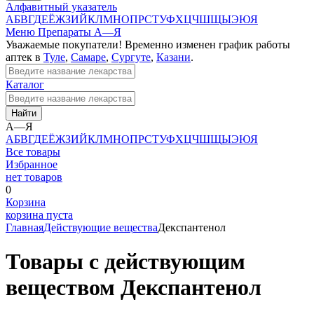
Алфавитный указатель
А
Б
В
Г
Д
Е
Ё
Ж
З
И
Й
К
Л
М
Н
О
П
Р
С
Т
У
Ф
Х
Ц
Ч
Ш
Щ
Ы
Э
Ю
Я
Меню
Препараты А—Я
Уважаемые покупатели! Временно изменен график работы
аптек в
Туле
,
Самаре
,
Сургуте
,
Казани
.
Каталог
Найти
А—Я
А
Б
В
Г
Д
Е
Ё
Ж
З
И
Й
К
Л
М
Н
О
П
Р
С
Т
У
Ф
Х
Ц
Ч
Ш
Щ
Ы
Э
Ю
Я
Все товары
Избранное
нет товаров
0
Корзина
корзина пуста
Главная
Действующие вещества
Декспантенол
Товары с действующим
веществом Декспантенол