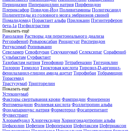
Перициазин
Пиперациллин натрия
Пирфенидон
Плериксафор
Повидон-Йод
Поливитамины
Полигексанид
Полипептиды из головного мозга эмбрионов свиней
Помалидомид
Порактант альфа
Прилокаин
Пэгинтерферон
бета-1a
Пэгфилграстим
Показать ещё
Ранолазин
Растворы для перитонеального диализа
Регорафениб
Ривароксабан
Риоцигуат
Рисперидон
Ритуксимаб
Ропивакаин
Севеламер
Севофлуран
Секукинумаб
Селексипаг
Сорафениб
Сульбактам
Сурфактант
Тазобактам натрия
Тенофовир
Тетрабеназин
Тигециклин
Тилорон
Тимолол
Тиоктовая кислота
Тирозил-D-аргинил-
фенилаланил-глицин амида ацетат
Тирофибан
Тобрамицин
Торасемид
Трастузумаб
Трипторелин
Показать ещё
Устекинумаб
Факторы свертывания крови
Фампридин
Финеренон
Фитоменадион
Фолиевая кислота
Фоллитропин альфа
Фондапаринукс натрия
Формотерол
Фосапрепитант
Фулвестрант
Хлорамбуцил
Хлоргексидин
Хориогонадотропин альфа
Цефазолин
Цефепим
Цефоперазон
Цефотаксим
Цефтриаксон
Циклоспорин
Цилостазол
Цинакальцет
Цисатракурия безилат