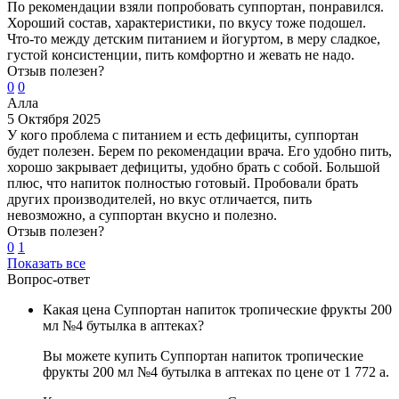
По рекомендации взяли попробовать суппортан, понравился.
Хороший состав, характеристики, по вкусу тоже подошел.
Что-то между детским питанием и йогуртом, в меру сладкое,
густой консистенции, пить комфортно и жевать не надо.
Отзыв полезен?
0
0
Алла
5 Октября 2025
У кого проблема с питанием и есть дефициты, суппортан
будет полезен. Берем по рекомендации врача. Его удобно пить,
хорошо закрывает дефициты, удобно брать с собой. Большой
плюс, что напиток полностью готовый. Пробовали брать
других производителей, но вкус отличается, пить
невозможно, а суппортан вкусно и полезно.
Отзыв полезен?
0
1
Показать все
Вопрос-ответ
Какая цена Суппортан напиток тропические фрукты 200
мл №4 бутылка в аптеках?
Вы можете купить Суппортан напиток тропические
фрукты 200 мл №4 бутылка в аптеках по цене от 1 772
a
.