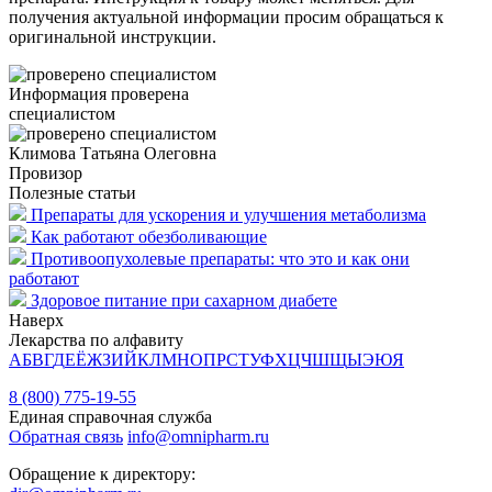
получения актуальной информации просим обращаться к
оригинальной инструкции.
Информация проверена
специалистом
Климова Татьяна Олеговна
Провизор
Полезные статьи
Препараты для ускорения и улучшения метаболизма
Как работают обезболивающие
Противоопухолевые препараты: что это и как они
работают
Здоровое питание при сахарном диабете
Наверх
Лекарства по алфавиту
А
Б
В
Г
Д
Е
Ё
Ж
З
И
Й
К
Л
М
Н
О
П
Р
С
Т
У
Ф
Х
Ц
Ч
Ш
Щ
Ы
Э
Ю
Я
8 (800) 775-19-55
Единая справочная служба
Обратная связь
info@omnipharm.ru
Обращение к директору: