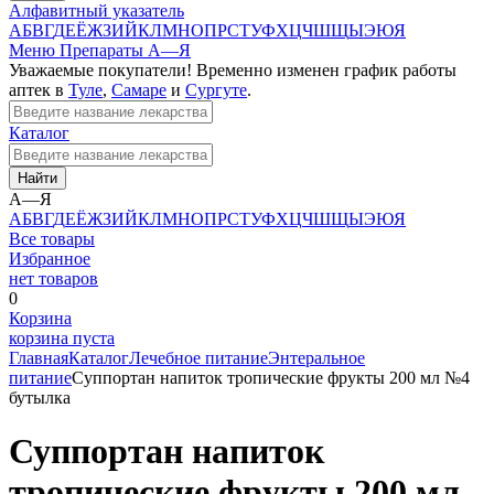
Алфавитный указатель
А
Б
В
Г
Д
Е
Ё
Ж
З
И
Й
К
Л
М
Н
О
П
Р
С
Т
У
Ф
Х
Ц
Ч
Ш
Щ
Ы
Э
Ю
Я
Меню
Препараты А—Я
Уважаемые покупатели! Временно изменен график работы
аптек в
Туле
,
Самаре
и
Сургуте
.
Каталог
Найти
А—Я
А
Б
В
Г
Д
Е
Ё
Ж
З
И
Й
К
Л
М
Н
О
П
Р
С
Т
У
Ф
Х
Ц
Ч
Ш
Щ
Ы
Э
Ю
Я
Все товары
Избранное
нет товаров
0
Корзина
корзина пуста
Главная
Каталог
Лечебное питание
Энтеральное
питание
Суппортан напиток тропические фрукты 200 мл №4
бутылка
Суппортан напиток
тропические фрукты 200 мл