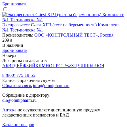
Бронировать
Экспресс-тест C-test ХГЧ (тест на беременность) Компллект
№1 Тест-полоска №1
Производитель:
ООО «КОНТРОЛЬНЫЙ ТЕСТ», Россия
209
a
В наличии
Бронировать
Наверх
Лекарства по алфавиту
А
Б
В
Г
Д
Е
Ё
Ж
З
И
Й
К
Л
М
Н
О
П
Р
С
Т
У
Ф
Х
Ц
Ч
Ш
Щ
Ы
Э
Ю
Я
8 (800) 775-19-55
Единая справочная служба
Обратная связь
info@omnipharm.ru
Обращение к директору:
dir@omnipharm.ru
Аптека
не осуществляет дистанционную продажу
лекарственных препаратов и БАД
Каталог товаров