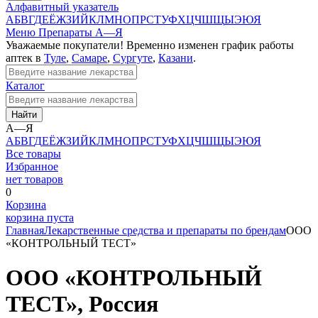
Алфавитный указатель
А
Б
В
Г
Д
Е
Ё
Ж
З
И
Й
К
Л
М
Н
О
П
Р
С
Т
У
Ф
Х
Ц
Ч
Ш
Щ
Ы
Э
Ю
Я
Меню
Препараты А—Я
Уважаемые покупатели! Временно изменен график работы
аптек в
Туле
,
Самаре
,
Сургуте
,
Казани
.
Каталог
Найти
А—Я
А
Б
В
Г
Д
Е
Ё
Ж
З
И
Й
К
Л
М
Н
О
П
Р
С
Т
У
Ф
Х
Ц
Ч
Ш
Щ
Ы
Э
Ю
Я
Все товары
Избранное
нет товаров
0
Корзина
корзина пуста
Главная
Лекарственные средства и препараты по брендам
ООО
«КОНТРОЛЬНЫЙ ТЕСТ»
ООО «КОНТРОЛЬНЫЙ
ТЕСТ», Россия