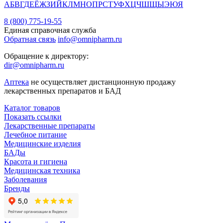
А
Б
В
Г
Д
Е
Ё
Ж
З
И
Й
К
Л
М
Н
О
П
Р
С
Т
У
Ф
Х
Ц
Ч
Ш
Щ
Ы
Э
Ю
Я
8 (800) 775-19-55
Единая справочная служба
Обратная связь
info@omnipharm.ru
Обращение к директору:
dir@omnipharm.ru
Аптека
не осуществляет дистанционную продажу
лекарственных препаратов и БАД
Каталог товаров
Показать ссылки
Лекарственные препараты
Лечебное питание
Медицинские изделия
БАДы
Красота и гигиена
Медицинская техника
Заболевания
Бренды