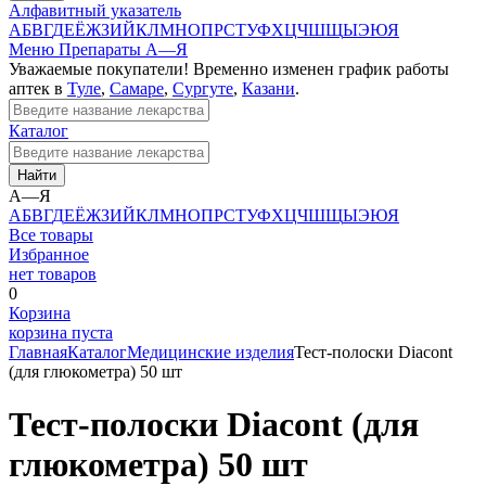
Алфавитный указатель
А
Б
В
Г
Д
Е
Ё
Ж
З
И
Й
К
Л
М
Н
О
П
Р
С
Т
У
Ф
Х
Ц
Ч
Ш
Щ
Ы
Э
Ю
Я
Меню
Препараты А—Я
Уважаемые покупатели! Временно изменен график работы
аптек в
Туле
,
Самаре
,
Сургуте
,
Казани
.
Каталог
Найти
А—Я
А
Б
В
Г
Д
Е
Ё
Ж
З
И
Й
К
Л
М
Н
О
П
Р
С
Т
У
Ф
Х
Ц
Ч
Ш
Щ
Ы
Э
Ю
Я
Все товары
Избранное
нет товаров
0
Корзина
корзина пуста
Главная
Каталог
Медицинские изделия
Тест-полоски Diacont
(для глюкометра) 50 шт
Тест-полоски Diacont (для
глюкометра) 50 шт