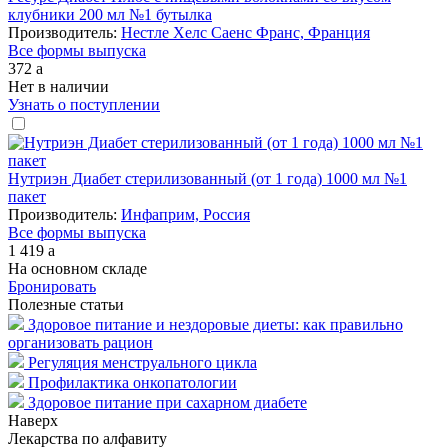
клубники 200 мл №1 бутылка
Производитель:
Нестле Хелс Саенс Франс, Франция
Все формы выпуска
372
a
Нет в наличии
Узнать о поступлении
Нутриэн Диабет стерилизованный (от 1 года) 1000 мл №1
пакет
Производитель:
Инфаприм, Россия
Все формы выпуска
1 419
a
На основном складе
Бронировать
Полезные статьи
Здоровое питание и нездоровые диеты: как правильно
организовать рацион
Регуляция менструального цикла
Профилактика онкопатологии
Здоровое питание при сахарном диабете
Наверх
Лекарства по алфавиту