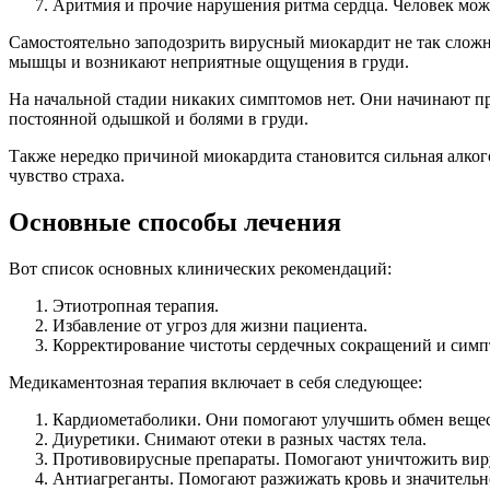
Аритмия и прочие нарушения ритма сердца. Человек може
Самостоятельно заподозрить вирусный миокардит не так сложно
мышцы и возникают неприятные ощущения в груди.
На начальной стадии никаких симптомов нет. Они начинают проя
постоянной одышкой и болями в груди.
Также нередко причиной миокардита становится сильная алког
чувство страха.
Основные способы лечения
Вот список основных клинических рекомендаций:
Этиотропная терапия.
Избавление от угроз для жизни пациента.
Корректирование чистоты сердечных сокращений и симп
Медикаментозная терапия включает в себя следующее:
Кардиометаболики. Они помогают улучшить обмен вещес
Диуретики. Снимают отеки в разных частях тела.
Противовирусные препараты. Помогают уничтожить вирус
Антиагреганты. Помогают разжижать кровь и значительн