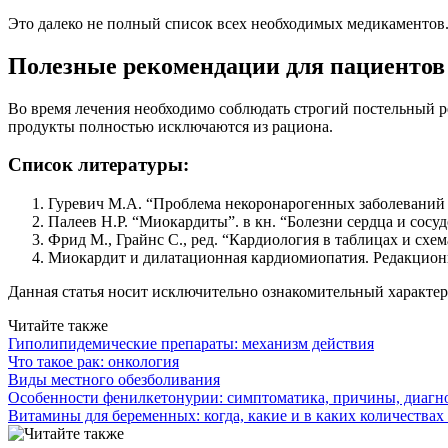
Это далеко не полный список всех необходимых медикаментов.
Полезные рекомендации для пациентов
Во время лечения необходимо соблюдать строгий постельный р
продукты полностью исключаются из рациона.
Список литературы:
Гуревич М.А. “Проблема некоронарогенных заболеваний м
Палеев Н.Р. “Миокардиты”. в кн. “Болезни сердца и сосуд
Фрид М., Грайнс С., ред. “Кардиология в таблицах и схем
Миокардит и дилатационная кардиомиопатия. Редакционная
Данная статья носит исключительно ознакомительный характер
Читайте также
Гиполипидемические препараты: механизм действия
Что такое рак: онкология
Виды местного обезболивания
Особенности фенилкетонурии: симптоматика, причины, диагно
Витамины для беременных: когда, какие и в каких количествах