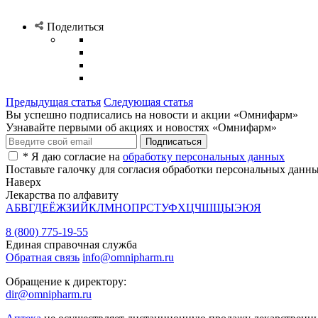
Поделиться
Предыдущая статья
Следующая статья
Вы успешно подписались на новости и акции «Омнифарм»
Узнавайте первыми об акциях и новостях «Омнифарм»
*
Я даю согласие на
обработку персональных данных
Поставьте галочку для согласия обработки персональных данн
Наверх
Лекарства по алфавиту
А
Б
В
Г
Д
Е
Ё
Ж
З
И
Й
К
Л
М
Н
О
П
Р
С
Т
У
Ф
Х
Ц
Ч
Ш
Щ
Ы
Э
Ю
Я
8 (800) 775-19-55
Единая справочная служба
Обратная связь
info@omnipharm.ru
Обращение к директору:
dir@omnipharm.ru