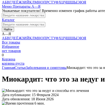
А
Б
В
Г
Д
Е
Ё
Ж
З
И
Й
К
Л
М
Н
О
П
Р
С
Т
У
Ф
Х
Ц
Ч
Ш
Щ
Ы
Э
Ю
Я
Меню
Препараты А—Я
Уважаемые покупатели! Временно изменен график работы апт
Каталог
Найти
А—Я
А
Б
В
Г
Д
Е
Ё
Ж
З
И
Й
К
Л
М
Н
О
П
Р
С
Т
У
Ф
Х
Ц
Ч
Ш
Щ
Ы
Э
Ю
Я
Все товары
Избранное
нет товаров
0
Корзина
корзина пуста
Главная
Статьи
Заболевания и симптомы
Миокардит: что это за 
Миокардит: что это за недуг и
Дата публикации: 15 Февраля 2024
Дата обновления: 18 Июня 2026
6 мин.