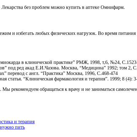
 Лекарства без проблем можно купить в аптеке Омнифарм.
ежим и избегать любых физических нагрузок. Во время питания 
иокарда в клинической практике” РМЖ, 1998, т,6, №24, С.1523
ов” под ред акад Е.И.Чазова. Москва, “Медицина” 1992; том 2, С
ах” перевод с англ. “Практика” Москва, 1996, С.468-474
 статья. “Клиническая фармакология и терапия”. 1999; 8 (4): 3
. Мы рекомендуем обращаться к врачу и не заниматься самолече
стика и терапия
 нужно пить