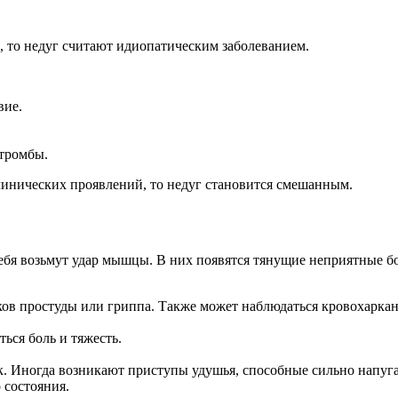
 то недуг считают идиопатическим заболеванием.
вие.
 тромбы.
линических проявлений, то недуг становится смешанным.
ебя возьмут удар мышцы. В них появятся тянущие неприятные бо
ков простуды или гриппа. Также может наблюдаться кровохаркань
ься боль и тяжесть.
к. Иногда возникают приступы удушья, способные сильно напуга
 состояния.