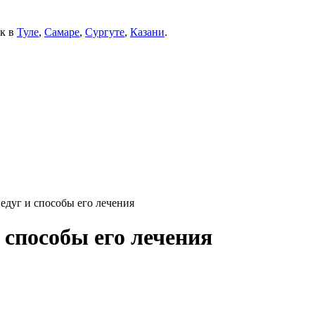
ек в
Туле
,
Самаре
,
Сургуте
,
Казани
.
недуг и способы его лечения
 способы его лечения