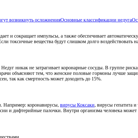
огут возникнуть осложнения
Основные классификации недуга
Ос
дает и сокращает импульсы, а также обеспечивает автоматическ
ли токсичные вещества будут слишком долго воздействовать на 
 Недуг никак не затрагивает коронарные сосуды. В группе риск
цу врачи объясняют тем, что женские половые гормоны лучше за
ен, так как смертность может доходить до 15%.
и. Например: коронавирусы,
вирусы Коксаки
, вирусы гепатита и
тсии и дифтерийные палочки. Внутри организма человека может 
ществами.