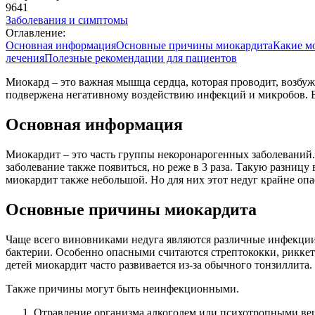
9641
Заболевания и симптомы
Оглавление:
Основная информация
Основные причины миокардита
Какие м
лечения
Полезные рекомендации для пациентов
Миокард – это важная мышца сердца, которая проводит, возбуж
подвержена негативному воздействию инфекций и микробов. Ес
Основная информация
Миокардит – это часть группы некоронарогенных заболеваний.
заболевание также появиться, но реже в 3 раза. Такую разни
миокардит также небольшой. Но для них этот недуг крайне опас
Основные причины миокардита
Чаще всего виновниками недуга являются различные инфекци
бактерии. Особенно опасными считаются стрептококки, рикке
детей миокардит часто развивается из-за обычного тонзиллита.
Также причины могут быть неинфекционными.
Отравление организма алкоголем или психотропными ве