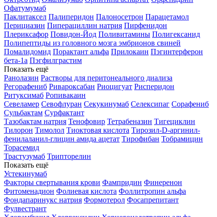
Офатумумаб
Паклитаксел
Палиперидон
Палоносетрон
Парацетамол
Перициазин
Пиперациллин натрия
Пирфенидон
Плериксафор
Повидон-Йод
Поливитамины
Полигексанид
Полипептиды из головного мозга эмбрионов свиней
Помалидомид
Порактант альфа
Прилокаин
Пэгинтерферон
бета-1a
Пэгфилграстим
Показать ещё
Ранолазин
Растворы для перитонеального диализа
Регорафениб
Ривароксабан
Риоцигуат
Рисперидон
Ритуксимаб
Ропивакаин
Севеламер
Севофлуран
Секукинумаб
Селексипаг
Сорафениб
Сульбактам
Сурфактант
Тазобактам натрия
Тенофовир
Тетрабеназин
Тигециклин
Тилорон
Тимолол
Тиоктовая кислота
Тирозил-D-аргинил-
фенилаланил-глицин амида ацетат
Тирофибан
Тобрамицин
Торасемид
Трастузумаб
Трипторелин
Показать ещё
Устекинумаб
Факторы свертывания крови
Фампридин
Финеренон
Фитоменадион
Фолиевая кислота
Фоллитропин альфа
Фондапаринукс натрия
Формотерол
Фосапрепитант
Фулвестрант