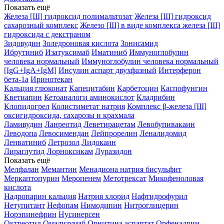
Показать ещё
Железа [III] гидроксид полимальтозат
Железа [III] гидроксид
сахарозный комплекс
Железо [III] в виде комплекса железа [III]
гидроксида с декстраном
Зидовудин
Золедроновая кислота
Зонисамид
Ибрутиниб
Изатуксимаб
Иматиниб
Иммуноглобулин
человека нормальный
Иммуноглобулин человека нормальный
[IgG+IgA+IgM]
Инсулин аспарт двухфазный
Интерферон
бета-1a
Иринотекан
Кальция глюконат
Капецитабин
Карбетоцин
Каспофунгин
Кветиапин
Кетоаналоги аминокислот
Кладрибин
Клопидогрел
Колистиметат натрия
Комплекс β-железа [III]
оксигидроксида, сахарозы и крахмала
Ламивудин
Ланреотид
Леветирацетам
Левобупивакаин
Леводопа
Левосимендан
Лейпрорелин
Леналидомид
Ленватиниб
Летрозол
Лидокаин
Лираглутид
Лорноксикам
Луразидон
Показать ещё
Мелфалан
Мемантин
Менадиона натрия бисульфит
Меркаптопурин
Меропенем
Метотрексат
Микофеноловая
кислота
Надропарин кальция
Натрия хлорид
Нафтидрофурил
Нетупитант
Нефопам
Нимодипин
Нитроглицерин
Норэпинефрин
Нусинерсен
Октреотид
Омализумаб
Орнитина аспартат
Орфенадрин