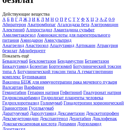
Действующие вещества
А
Б
В
Г
Д
Ж
З
И
К
Л
М
Н
О
П
Р
С
Т
У
Ф
Х
Ц
Э
A-Z
0-9
Абиратерон
Аватромбопаг
Агалсидаза бета
Азитромицин
Алектиниб
Алпростадил
Амантадина сульфат
Амилметакрезол
Аминокислоты для парентерального
питания
Амиодарон
Амисульприд
Анагрелид
Анастрозол
Апалутамид
Артикаин
Атракурия
безилат
Афлиберцепт
Показать ещё
Бевацизумаб
Беклометазон
Бендамустин
Бетаметазон
Бикалутамид
Бозентан
Бортезомиб
Ботулинический токсин
типа А
Ботулинический токсин типа А гемагглютинин
комплекс
Бупивакаин
Вакцина БЦЖ для иммунотерапии рака мочевого пузыря
Валсартан
Варфарин
Гемцитабин
Гепарин натрия
Гефитиниб
Гиалуронат натрия
Гидроксикарбамид
Гидролизат плаценты человека
Гидрохлоротиазид
Голимумаб
Гонадотропин хорионический
Гранисетрон
Гуселькумаб
Даратумумаб
Даролутамид
Дексаметазон
Декскетопрофен
Дексмедетомидин
Декспантенол
Децитабин
Диклофенак
Докозагексаеновая кислота
Допамин
Дорзоламид
Доцетаксел