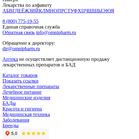
Лекарства по алфавиту
А
Б
В
Г
Д
Е
Ё
Ж
З
И
Й
К
Л
М
Н
О
П
Р
С
Т
У
Ф
Х
Ц
Ч
Ш
Щ
Ы
Э
Ю
Я
8 (800) 775-19-55
Единая справочная служба
Обратная связь
info@omnipharm.ru
Обращение к директору:
dir@omnipharm.ru
Аптека
не осуществляет дистанционную продажу
лекарственных препаратов и БАД
Каталог товаров
Показать ссылки
Лекарственные препараты
Лечебное питание
Медицинские изделия
БАДы
Красота и гигиена
Медицинская техника
Заболевания
Бренды