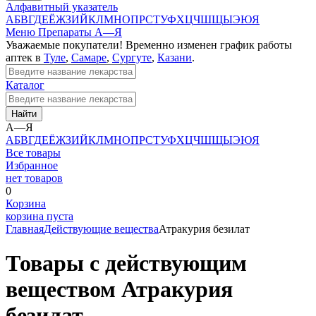
Алфавитный указатель
А
Б
В
Г
Д
Е
Ё
Ж
З
И
Й
К
Л
М
Н
О
П
Р
С
Т
У
Ф
Х
Ц
Ч
Ш
Щ
Ы
Э
Ю
Я
Меню
Препараты А—Я
Уважаемые покупатели! Временно изменен график работы
аптек в
Туле
,
Самаре
,
Сургуте
,
Казани
.
Каталог
Найти
А—Я
А
Б
В
Г
Д
Е
Ё
Ж
З
И
Й
К
Л
М
Н
О
П
Р
С
Т
У
Ф
Х
Ц
Ч
Ш
Щ
Ы
Э
Ю
Я
Все товары
Избранное
нет товаров
0
Корзина
корзина пуста
Главная
Действующие вещества
Атракурия безилат
Товары с действующим
веществом Атракурия
безилат