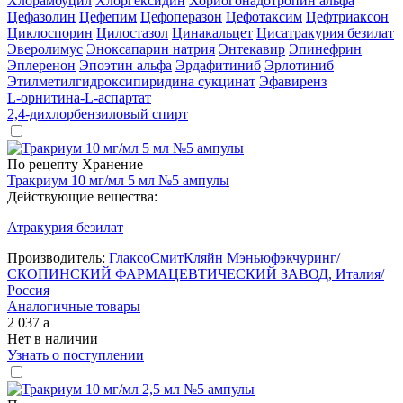
Хлорамбуцил
Хлоргексидин
Хориогонадотропин альфа
Цефазолин
Цефепим
Цефоперазон
Цефотаксим
Цефтриаксон
Циклоспорин
Цилостазол
Цинакальцет
Цисатракурия безилат
Эверолимус
Эноксапарин натрия
Энтекавир
Эпинефрин
Эплеренон
Эпоэтин альфа
Эрдафитиниб
Эрлотиниб
Этилметилгидроксипиридина сукцинат
Эфавиренз
L-орнитина-L-аспартат
2,4-дихлорбензиловый спирт
По рецепту
Хранение
Тракриум 10 мг/мл 5 мл №5 ампулы
Действующие вещества:
Атракурия безилат
Производитель:
ГлаксоСмитКляйн Мэньюфэкчуринг/
СКОПИНСКИЙ ФАРМАЦЕВТИЧЕСКИЙ ЗАВОД, Италия/
Россия
Аналогичные товары
2 037
a
Нет в наличии
Узнать о поступлении