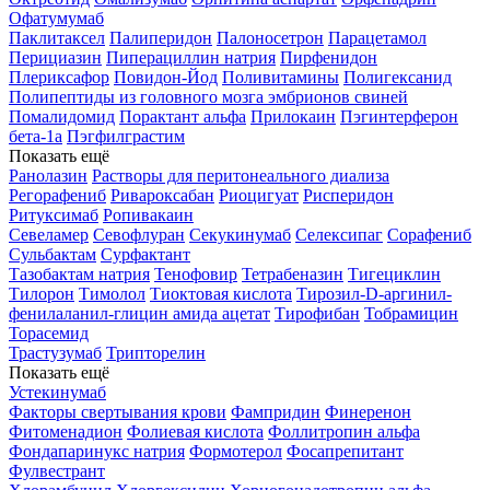
Офатумумаб
Паклитаксел
Палиперидон
Палоносетрон
Парацетамол
Перициазин
Пиперациллин натрия
Пирфенидон
Плериксафор
Повидон-Йод
Поливитамины
Полигексанид
Полипептиды из головного мозга эмбрионов свиней
Помалидомид
Порактант альфа
Прилокаин
Пэгинтерферон
бета-1a
Пэгфилграстим
Показать ещё
Ранолазин
Растворы для перитонеального диализа
Регорафениб
Ривароксабан
Риоцигуат
Рисперидон
Ритуксимаб
Ропивакаин
Севеламер
Севофлуран
Секукинумаб
Селексипаг
Сорафениб
Сульбактам
Сурфактант
Тазобактам натрия
Тенофовир
Тетрабеназин
Тигециклин
Тилорон
Тимолол
Тиоктовая кислота
Тирозил-D-аргинил-
фенилаланил-глицин амида ацетат
Тирофибан
Тобрамицин
Торасемид
Трастузумаб
Трипторелин
Показать ещё
Устекинумаб
Факторы свертывания крови
Фампридин
Финеренон
Фитоменадион
Фолиевая кислота
Фоллитропин альфа
Фондапаринукс натрия
Формотерол
Фосапрепитант
Фулвестрант