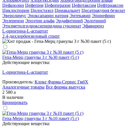
Хлорамбуцил
Хлоргексидин
Хориогонадотропин альфа
Цефазолин
Цефепим
Цефоперазон
Цефотаксим
Цефтриаксон
Циклоспорин
Цилостазол
Цинакальцет
Цисатракурия безилат
Эверолимус
Эноксапарин натрия
Энтекавир
Эпинефрин
Эплеренон
Эпоэтин альфа
Эрдафитиниб
Эрлотиниб
Этилметилгидроксипиридина сукцинат
Эфавиренз
L-орнитина-L-аспартат
2,4-дихлорбензиловый спирт
Гепа-Мерц гранулы 3 г №30 пакет (5 г)
Действующие вещества:
L-орнитина-L-аспартат
Производитель:
Клоке Фарма-Сервис ГмбХ
Аналогичные товары
Все формы выпуска
2 580
a
В наличии
Бронировать
Гепа-Мерц гранулы 3 г №10 пакет (5 г)
Действующие вещества: