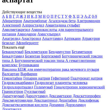
Действующие вещества
А
Б
В
Г
Д
Ж
З
И
К
Л
М
Н
О
П
Р
С
Т
У
Ф
Х
Ц
Э
A-Z
0-9
Абиратерон
Аватромбопаг
Агалсидаза бета
Азитромицин
Алектиниб
Алпростадил
Амантадина сульфат
Амилметакрезол
Аминокислоты для парентерального
питания
Амиодарон
Амисульприд
Анагрелид
Анастрозол
Апалутамид
Артикаин
Атракурия
безилат
Афлиберцепт
Показать ещё
Бевацизумаб
Беклометазон
Бендамустин
Бетаметазон
Бикалутамид
Бозентан
Бортезомиб
Ботулинический токсин
типа А
Ботулинический токсин типа А гемагглютинин
комплекс
Бупивакаин
Вакцина БЦЖ для иммунотерапии рака мочевого пузыря
Валсартан
Варфарин
Гемцитабин
Гепарин натрия
Гефитиниб
Гиалуронат натрия
Гидроксикарбамид
Гидролизат плаценты человека
Гидрохлоротиазид
Голимумаб
Гонадотропин хорионический
Гранисетрон
Гуселькумаб
Даратумумаб
Даролутамид
Дексаметазон
Декскетопрофен
Дексмедетомидин
Декспантенол
Децитабин
Диклофенак
Докозагексаеновая кислота
Допамин
Дорзоламид
Доцетаксел