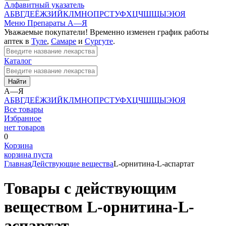
Алфавитный указатель
А
Б
В
Г
Д
Е
Ё
Ж
З
И
Й
К
Л
М
Н
О
П
Р
С
Т
У
Ф
Х
Ц
Ч
Ш
Щ
Ы
Э
Ю
Я
Меню
Препараты А—Я
Уважаемые покупатели! Временно изменен график работы
аптек в
Туле
,
Самаре
и
Сургуте
.
Каталог
Найти
А—Я
А
Б
В
Г
Д
Е
Ё
Ж
З
И
Й
К
Л
М
Н
О
П
Р
С
Т
У
Ф
Х
Ц
Ч
Ш
Щ
Ы
Э
Ю
Я
Все товары
Избранное
нет товаров
0
Корзина
корзина пуста
Главная
Действующие вещества
L-орнитина-L-аспартат
Товары с действующим
веществом L-орнитина-L-
аспартат