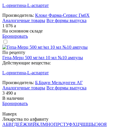
L-орнитина-L-аспартат
Производитель:
Клоке Фарма-Сервис ГмбХ
Аналогичные товары
Все формы выпуска
1 076
a
На основном складе
Бронировать
По рецепту
Гепа-Мерц 500 мг/мл 10 мл №10 ампулы
Действующие вещества:
L-орнитина-L-аспартат
Производитель:
Б.Браун Мельзунген АГ
Аналогичные товары
Все формы выпуска
3 490
a
В наличии
Бронировать
Наверх
Лекарства по алфавиту
А
Б
В
Г
Д
Е
Ё
Ж
З
И
Й
К
Л
М
Н
О
П
Р
С
Т
У
Ф
Х
Ц
Ч
Ш
Щ
Ы
Э
Ю
Я