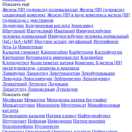
Показать ещё
Железа [III] гидроксид полимальтозат
Железа [III] гидроксид
сахарозный комплекс
Железо [III] в виде комплекса железа [III]
гидроксида с декстраном
Зидовудин
Золедроновая кислота
Зонисамид
Ибрутиниб
Изатуксимаб
Иматиниб
Иммуноглобулин
человека нормальный
Иммуноглобулин человека нормальный
[IgG+IgA+IgM]
Инсулин аспарт двухфазный
Интерферон
бета-1a
Иринотекан
Кальция глюконат
Капецитабин
Карбетоцин
Каспофунгин
Кветиапин
Кетоаналоги аминокислот
Кладрибин
Клопидогрел
Колистиметат натрия
Комплекс β-железа [III]
оксигидроксида, сахарозы и крахмала
Ламивудин
Ланреотид
Леветирацетам
Левобупивакаин
Леводопа
Левосимендан
Лейпрорелин
Леналидомид
Ленватиниб
Летрозол
Лидокаин
Лираглутид
Лорноксикам
Луразидон
Показать ещё
Мелфалан
Мемантин
Менадиона натрия бисульфит
Меркаптопурин
Меропенем
Метотрексат
Микофеноловая
кислота
Надропарин кальция
Натрия хлорид
Нафтидрофурил
Нетупитант
Нефопам
Нимодипин
Нитроглицерин
Норэпинефрин
Нусинерсен
Октреотид
Омализумаб
Орнитина аспартат
Орфенадрин