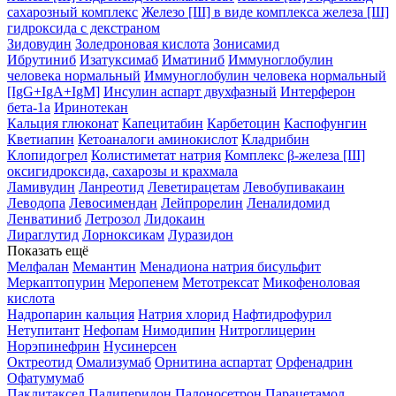
сахарозный комплекс
Железо [III] в виде комплекса железа [III]
гидроксида с декстраном
Зидовудин
Золедроновая кислота
Зонисамид
Ибрутиниб
Изатуксимаб
Иматиниб
Иммуноглобулин
человека нормальный
Иммуноглобулин человека нормальный
[IgG+IgA+IgM]
Инсулин аспарт двухфазный
Интерферон
бета-1a
Иринотекан
Кальция глюконат
Капецитабин
Карбетоцин
Каспофунгин
Кветиапин
Кетоаналоги аминокислот
Кладрибин
Клопидогрел
Колистиметат натрия
Комплекс β-железа [III]
оксигидроксида, сахарозы и крахмала
Ламивудин
Ланреотид
Леветирацетам
Левобупивакаин
Леводопа
Левосимендан
Лейпрорелин
Леналидомид
Ленватиниб
Летрозол
Лидокаин
Лираглутид
Лорноксикам
Луразидон
Показать ещё
Мелфалан
Мемантин
Менадиона натрия бисульфит
Меркаптопурин
Меропенем
Метотрексат
Микофеноловая
кислота
Надропарин кальция
Натрия хлорид
Нафтидрофурил
Нетупитант
Нефопам
Нимодипин
Нитроглицерин
Норэпинефрин
Нусинерсен
Октреотид
Омализумаб
Орнитина аспартат
Орфенадрин
Офатумумаб
Паклитаксел
Палиперидон
Палоносетрон
Парацетамол