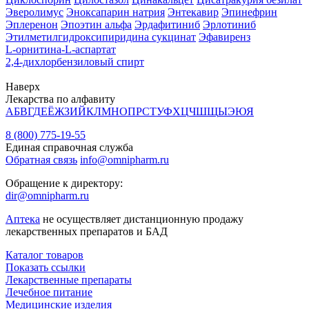
Эверолимус
Эноксапарин натрия
Энтекавир
Эпинефрин
Эплеренон
Эпоэтин альфа
Эрдафитиниб
Эрлотиниб
Этилметилгидроксипиридина сукцинат
Эфавиренз
L-орнитина-L-аспартат
2,4-дихлорбензиловый спирт
Наверх
Лекарства по алфавиту
А
Б
В
Г
Д
Е
Ё
Ж
З
И
Й
К
Л
М
Н
О
П
Р
С
Т
У
Ф
Х
Ц
Ч
Ш
Щ
Ы
Э
Ю
Я
8 (800) 775-19-55
Единая справочная служба
Обратная связь
info@omnipharm.ru
Обращение к директору:
dir@omnipharm.ru
Аптека
не осуществляет дистанционную продажу
лекарственных препаратов и БАД
Каталог товаров
Показать ссылки
Лекарственные препараты
Лечебное питание
Медицинские изделия