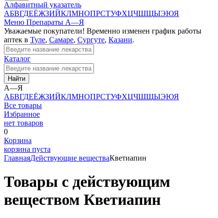
Алфавитный указатель
А
Б
В
Г
Д
Е
Ё
Ж
З
И
Й
К
Л
М
Н
О
П
Р
С
Т
У
Ф
Х
Ц
Ч
Ш
Щ
Ы
Э
Ю
Я
Меню
Препараты А—Я
Уважаемые покупатели! Временно изменен график работы
аптек в
Туле
,
Самаре
,
Сургуте
,
Казани
.
Каталог
Найти
А—Я
А
Б
В
Г
Д
Е
Ё
Ж
З
И
Й
К
Л
М
Н
О
П
Р
С
Т
У
Ф
Х
Ц
Ч
Ш
Щ
Ы
Э
Ю
Я
Все товары
Избранное
нет товаров
0
Корзина
корзина пуста
Главная
Действующие вещества
Кветиапин
Товары с действующим
веществом Кветиапин