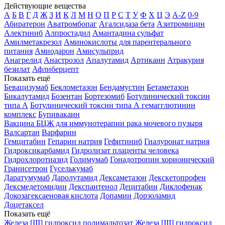
Действующие вещества
А
Б
В
Г
Д
Ж
З
И
К
Л
М
Н
О
П
Р
С
Т
У
Ф
Х
Ц
Э
A-Z
0-9
Абиратерон
Аватромбопаг
Агалсидаза бета
Азитромицин
Алектиниб
Алпростадил
Амантадина сульфат
Амилметакрезол
Аминокислоты для парентерального
питания
Амиодарон
Амисульприд
Анагрелид
Анастрозол
Апалутамид
Артикаин
Атракурия
безилат
Афлиберцепт
Показать ещё
Бевацизумаб
Беклометазон
Бендамустин
Бетаметазон
Бикалутамид
Бозентан
Бортезомиб
Ботулинический токсин
типа А
Ботулинический токсин типа А гемагглютинин
комплекс
Бупивакаин
Вакцина БЦЖ для иммунотерапии рака мочевого пузыря
Валсартан
Варфарин
Гемцитабин
Гепарин натрия
Гефитиниб
Гиалуронат натрия
Гидроксикарбамид
Гидролизат плаценты человека
Гидрохлоротиазид
Голимумаб
Гонадотропин хорионический
Гранисетрон
Гуселькумаб
Даратумумаб
Даролутамид
Дексаметазон
Декскетопрофен
Дексмедетомидин
Декспантенол
Децитабин
Диклофенак
Докозагексаеновая кислота
Допамин
Дорзоламид
Доцетаксел
Показать ещё
Железа [III] гидроксид полимальтозат
Железа [III] гидроксид