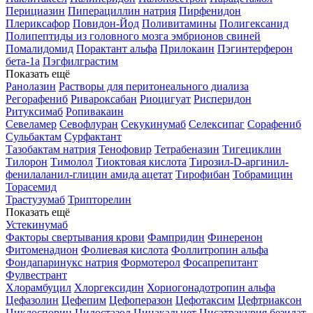
Перициазин
Пиперациллин натрия
Пирфенидон
Плериксафор
Повидон-Йод
Поливитамины
Полигексанид
Полипептиды из головного мозга эмбрионов свиней
Помалидомид
Порактант альфа
Прилокаин
Пэгинтерферон
бета-1a
Пэгфилграстим
Показать ещё
Ранолазин
Растворы для перитонеального диализа
Регорафениб
Ривароксабан
Риоцигуат
Рисперидон
Ритуксимаб
Ропивакаин
Севеламер
Севофлуран
Секукинумаб
Селексипаг
Сорафениб
Сульбактам
Сурфактант
Тазобактам натрия
Тенофовир
Тетрабеназин
Тигециклин
Тилорон
Тимолол
Тиоктовая кислота
Тирозил-D-аргинил-
фенилаланил-глицин амида ацетат
Тирофибан
Тобрамицин
Торасемид
Трастузумаб
Трипторелин
Показать ещё
Устекинумаб
Факторы свертывания крови
Фампридин
Финеренон
Фитоменадион
Фолиевая кислота
Фоллитропин альфа
Фондапаринукс натрия
Формотерол
Фосапрепитант
Фулвестрант
Хлорамбуцил
Хлоргексидин
Хориогонадотропин альфа
Цефазолин
Цефепим
Цефоперазон
Цефотаксим
Цефтриаксон
Циклоспорин
Цилостазол
Цинакальцет
Цисатракурия безилат