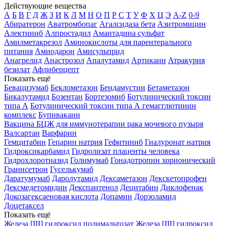
Действующие вещества
А
Б
В
Г
Д
Ж
З
И
К
Л
М
Н
О
П
Р
С
Т
У
Ф
Х
Ц
Э
A-Z
0-9
Абиратерон
Аватромбопаг
Агалсидаза бета
Азитромицин
Алектиниб
Алпростадил
Амантадина сульфат
Амилметакрезол
Аминокислоты для парентерального
питания
Амиодарон
Амисульприд
Анагрелид
Анастрозол
Апалутамид
Артикаин
Атракурия
безилат
Афлиберцепт
Показать ещё
Бевацизумаб
Беклометазон
Бендамустин
Бетаметазон
Бикалутамид
Бозентан
Бортезомиб
Ботулинический токсин
типа А
Ботулинический токсин типа А гемагглютинин
комплекс
Бупивакаин
Вакцина БЦЖ для иммунотерапии рака мочевого пузыря
Валсартан
Варфарин
Гемцитабин
Гепарин натрия
Гефитиниб
Гиалуронат натрия
Гидроксикарбамид
Гидролизат плаценты человека
Гидрохлоротиазид
Голимумаб
Гонадотропин хорионический
Гранисетрон
Гуселькумаб
Даратумумаб
Даролутамид
Дексаметазон
Декскетопрофен
Дексмедетомидин
Декспантенол
Децитабин
Диклофенак
Докозагексаеновая кислота
Допамин
Дорзоламид
Доцетаксел
Показать ещё
Железа [III] гидроксид полимальтозат
Железа [III] гидроксид