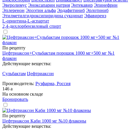
Эверолимус
Эноксапарин натрия
Энтекавир
Эпинефрин
Эплеренон
Эпоэтин альфа
Эрдафитиниб
Эрлотиниб
Этилметилгидроксипиридина сукцинат
Эфавиренз
L-орнитина-L-аспартат
2,4-дихлорбензиловый спирт
По рецепту
Цефтриаксон+Сульбактам порошок 1000 мг+500 мг №1
флакон
Действующие вещества:
Сульбактам
Цефтриаксон
Производитель:
Рузфарма, Россия
146
a
На основном складе
Бронировать
По рецепту
Цефтриаксон Каби 1000 мг №10 флаконы
Действующие вещества: