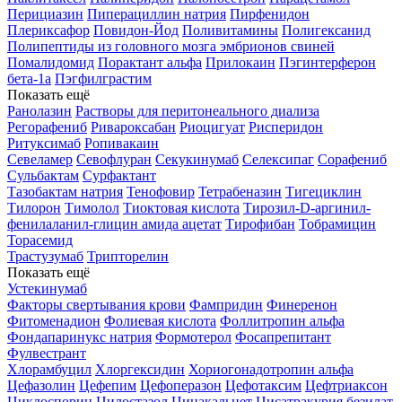
Перициазин
Пиперациллин натрия
Пирфенидон
Плериксафор
Повидон-Йод
Поливитамины
Полигексанид
Полипептиды из головного мозга эмбрионов свиней
Помалидомид
Порактант альфа
Прилокаин
Пэгинтерферон
бета-1a
Пэгфилграстим
Показать ещё
Ранолазин
Растворы для перитонеального диализа
Регорафениб
Ривароксабан
Риоцигуат
Рисперидон
Ритуксимаб
Ропивакаин
Севеламер
Севофлуран
Секукинумаб
Селексипаг
Сорафениб
Сульбактам
Сурфактант
Тазобактам натрия
Тенофовир
Тетрабеназин
Тигециклин
Тилорон
Тимолол
Тиоктовая кислота
Тирозил-D-аргинил-
фенилаланил-глицин амида ацетат
Тирофибан
Тобрамицин
Торасемид
Трастузумаб
Трипторелин
Показать ещё
Устекинумаб
Факторы свертывания крови
Фампридин
Финеренон
Фитоменадион
Фолиевая кислота
Фоллитропин альфа
Фондапаринукс натрия
Формотерол
Фосапрепитант
Фулвестрант
Хлорамбуцил
Хлоргексидин
Хориогонадотропин альфа
Цефазолин
Цефепим
Цефоперазон
Цефотаксим
Цефтриаксон
Циклоспорин
Цилостазол
Цинакальцет
Цисатракурия безилат