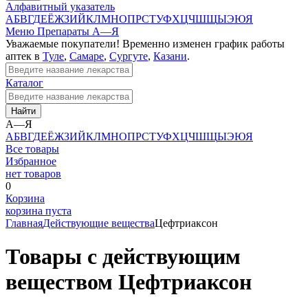
Алфавитный указатель
А
Б
В
Г
Д
Е
Ё
Ж
З
И
Й
К
Л
М
Н
О
П
Р
С
Т
У
Ф
Х
Ц
Ч
Ш
Щ
Ы
Э
Ю
Я
Меню
Препараты А—Я
Уважаемые покупатели! Временно изменен график работы
аптек в
Туле
,
Самаре
,
Сургуте
,
Казани
.
Каталог
Найти
А—Я
А
Б
В
Г
Д
Е
Ё
Ж
З
И
Й
К
Л
М
Н
О
П
Р
С
Т
У
Ф
Х
Ц
Ч
Ш
Щ
Ы
Э
Ю
Я
Все товары
Избранное
нет товаров
0
Корзина
корзина пуста
Главная
Действующие вещества
Цефтриаксон
Товары с действующим
веществом Цефтриаксон