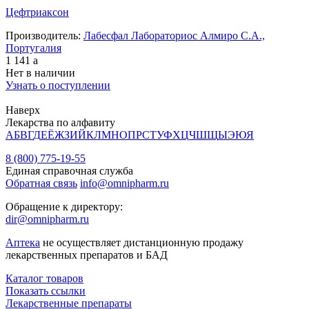
Цефтриаксон
Производитель:
Лабесфал Лабораториос Алмиро С.А.,
Португалия
1 141
a
Нет в наличии
Узнать о поступлении
Наверх
Лекарства по алфавиту
А
Б
В
Г
Д
Е
Ё
Ж
З
И
Й
К
Л
М
Н
О
П
Р
С
Т
У
Ф
Х
Ц
Ч
Ш
Щ
Ы
Э
Ю
Я
8 (800) 775-19-55
Единая справочная служба
Обратная связь
info@omnipharm.ru
Обращение к директору:
dir@omnipharm.ru
Аптека
не осуществляет дистанционную продажу
лекарственных препаратов и БАД
Каталог товаров
Показать ссылки
Лекарственные препараты