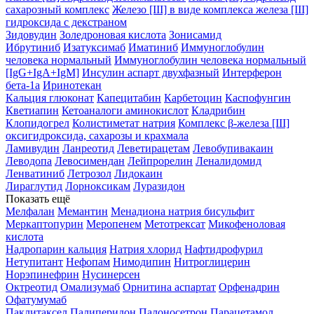
сахарозный комплекс
Железо [III] в виде комплекса железа [III]
гидроксида с декстраном
Зидовудин
Золедроновая кислота
Зонисамид
Ибрутиниб
Изатуксимаб
Иматиниб
Иммуноглобулин
человека нормальный
Иммуноглобулин человека нормальный
[IgG+IgA+IgM]
Инсулин аспарт двухфазный
Интерферон
бета-1a
Иринотекан
Кальция глюконат
Капецитабин
Карбетоцин
Каспофунгин
Кветиапин
Кетоаналоги аминокислот
Кладрибин
Клопидогрел
Колистиметат натрия
Комплекс β-железа [III]
оксигидроксида, сахарозы и крахмала
Ламивудин
Ланреотид
Леветирацетам
Левобупивакаин
Леводопа
Левосимендан
Лейпрорелин
Леналидомид
Ленватиниб
Летрозол
Лидокаин
Лираглутид
Лорноксикам
Луразидон
Показать ещё
Мелфалан
Мемантин
Менадиона натрия бисульфит
Меркаптопурин
Меропенем
Метотрексат
Микофеноловая
кислота
Надропарин кальция
Натрия хлорид
Нафтидрофурил
Нетупитант
Нефопам
Нимодипин
Нитроглицерин
Норэпинефрин
Нусинерсен
Октреотид
Омализумаб
Орнитина аспартат
Орфенадрин
Офатумумаб
Паклитаксел
Палиперидон
Палоносетрон
Парацетамол