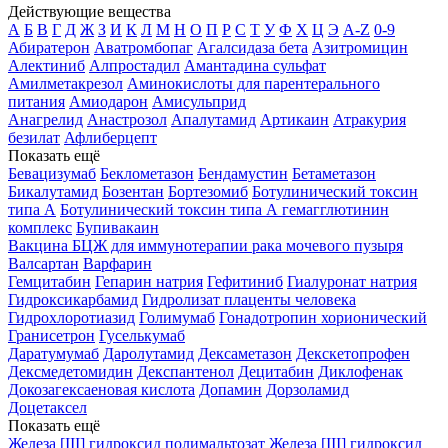
Действующие вещества
А
Б
В
Г
Д
Ж
З
И
К
Л
М
Н
О
П
Р
С
Т
У
Ф
Х
Ц
Э
A-Z
0-9
Абиратерон
Аватромбопаг
Агалсидаза бета
Азитромицин
Алектиниб
Алпростадил
Амантадина сульфат
Амилметакрезол
Аминокислоты для парентерального
питания
Амиодарон
Амисульприд
Анагрелид
Анастрозол
Апалутамид
Артикаин
Атракурия
безилат
Афлиберцепт
Показать ещё
Бевацизумаб
Беклометазон
Бендамустин
Бетаметазон
Бикалутамид
Бозентан
Бортезомиб
Ботулинический токсин
типа А
Ботулинический токсин типа А гемагглютинин
комплекс
Бупивакаин
Вакцина БЦЖ для иммунотерапии рака мочевого пузыря
Валсартан
Варфарин
Гемцитабин
Гепарин натрия
Гефитиниб
Гиалуронат натрия
Гидроксикарбамид
Гидролизат плаценты человека
Гидрохлоротиазид
Голимумаб
Гонадотропин хорионический
Гранисетрон
Гуселькумаб
Даратумумаб
Даролутамид
Дексаметазон
Декскетопрофен
Дексмедетомидин
Декспантенол
Децитабин
Диклофенак
Докозагексаеновая кислота
Допамин
Дорзоламид
Доцетаксел
Показать ещё
Железа [III] гидроксид полимальтозат
Железа [III] гидроксид