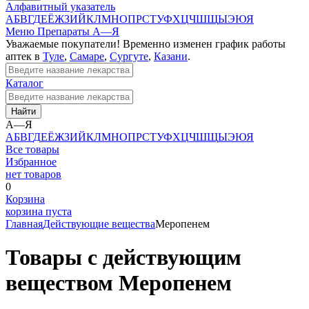
Алфавитный указатель
А
Б
В
Г
Д
Е
Ё
Ж
З
И
Й
К
Л
М
Н
О
П
Р
С
Т
У
Ф
Х
Ц
Ч
Ш
Щ
Ы
Э
Ю
Я
Меню
Препараты А—Я
Уважаемые покупатели! Временно изменен график работы
аптек в
Туле
,
Самаре
,
Сургуте
,
Казани
.
Каталог
Найти
А—Я
А
Б
В
Г
Д
Е
Ё
Ж
З
И
Й
К
Л
М
Н
О
П
Р
С
Т
У
Ф
Х
Ц
Ч
Ш
Щ
Ы
Э
Ю
Я
Все товары
Избранное
нет товаров
0
Корзина
корзина пуста
Главная
Действующие вещества
Меропенем
Товары с действующим
веществом Меропенем