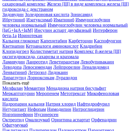
сахарозный комплекс
Железо [III] в виде комплекса железа [III]
гидроксида с декстраном
Зидовудин
Золедроновая кислота
Зонисамид
Ибрутиниб
Изатуксимаб
Иматиниб
Иммуноглобулин
человека нормальный
Иммуноглобулин человека нормальный
[IgG+IgA+IgM]
Инсулин аспарт двухфазный
Интерферон
бета-1a
Иринотекан
Кальция глюконат
Капецитабин
Карбетоцин
Каспофунгин
Кветиапин
Кетоаналоги аминокислот
Кладрибин
Клопидогрел
Колистиметат натрия
Комплекс β-железа [III]
оксигидроксида, сахарозы и крахмала
Ламивудин
Ланреотид
Леветирацетам
Левобупивакаин
Леводопа
Левосимендан
Лейпрорелин
Леналидомид
Ленватиниб
Летрозол
Лидокаин
Лираглутид
Лорноксикам
Луразидон
Показать ещё
Мелфалан
Мемантин
Менадиона натрия бисульфит
Меркаптопурин
Меропенем
Метотрексат
Микофеноловая
кислота
Надропарин кальция
Натрия хлорид
Нафтидрофурил
Нетупитант
Нефопам
Нимодипин
Нитроглицерин
Норэпинефрин
Нусинерсен
Октреотид
Омализумаб
Орнитина аспартат
Орфенадрин
Офатумумаб
Паклитаксел
Палиперидон
Палоносетрон
Парацетамол