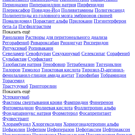
Перициазин
Пиперациллин натрия
Пирфенидон
Плериксафор
Повидон-Йод
Поливитамины
Полигексанид
Полипептиды из головного мозга эмбрионов свиней
Помалидомид
Порактант альфа
Прилокаин
Пэгинтерферон
бета-1a
Пэгфилграстим
Показать ещё
Ранолазин
Растворы для перитонеального диализа
Регорафениб
Ривароксабан
Риоцигуат
Рисперидон
Ритуксимаб
Ропивакаин
Севеламер
Севофлуран
Секукинумаб
Селексипаг
Сорафениб
Сульбактам
Сурфактант
Тазобактам натрия
Тенофовир
Тетрабеназин
Тигециклин
Тилорон
Тимолол
Тиоктовая кислота
Тирозил-D-аргинил-
фенилаланил-глицин амида ацетат
Тирофибан
Тобрамицин
Торасемид
Трастузумаб
Трипторелин
Показать ещё
Устекинумаб
Факторы свертывания крови
Фампридин
Финеренон
Фитоменадион
Фолиевая кислота
Фоллитропин альфа
Фондапаринукс натрия
Формотерол
Фосапрепитант
Фулвестрант
Хлорамбуцил
Хлоргексидин
Хориогонадотропин альфа
Цефазолин
Цефепим
Цефоперазон
Цефотаксим
Цефтриаксон
Циклоспорин
Цилостазол
Цинакальцет
Цисатракурия безилат