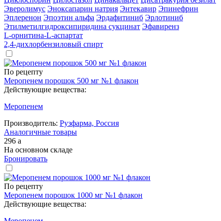
Эверолимус
Эноксапарин натрия
Энтекавир
Эпинефрин
Эплеренон
Эпоэтин альфа
Эрдафитиниб
Эрлотиниб
Этилметилгидроксипиридина сукцинат
Эфавиренз
L-орнитина-L-аспартат
2,4-дихлорбензиловый спирт
По рецепту
Меропенем порошок 500 мг №1 флакон
Действующие вещества:
Меропенем
Производитель:
Рузфарма, Россия
Аналогичные товары
296
a
На основном складе
Бронировать
По рецепту
Меропенем порошок 1000 мг №1 флакон
Действующие вещества:
Меропенем