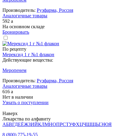
Производитель:
Рузфарма, Россия
Аналогичные товары
592
a
На основном складе
Бронировать
По рецепту
Мерексид 1 г №1 флакон
Действующие вещества:
Меропенем
Производитель:
Рузфарма, Россия
Аналогичные товары
616
a
Нет в наличии
Узнать о поступлении
Наверх
Лекарства по алфавиту
А
Б
В
Г
Д
Е
Ё
Ж
З
И
Й
К
Л
М
Н
О
П
Р
С
Т
У
Ф
Х
Ц
Ч
Ш
Щ
Ы
Э
Ю
Я
8 (800) 775-19-55