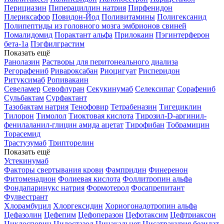
Перициазин
Пиперациллин натрия
Пирфенидон
Плериксафор
Повидон-Йод
Поливитамины
Полигексанид
Полипептиды из головного мозга эмбрионов свиней
Помалидомид
Порактант альфа
Прилокаин
Пэгинтерферон
бета-1a
Пэгфилграстим
Показать ещё
Ранолазин
Растворы для перитонеального диализа
Регорафениб
Ривароксабан
Риоцигуат
Рисперидон
Ритуксимаб
Ропивакаин
Севеламер
Севофлуран
Секукинумаб
Селексипаг
Сорафениб
Сульбактам
Сурфактант
Тазобактам натрия
Тенофовир
Тетрабеназин
Тигециклин
Тилорон
Тимолол
Тиоктовая кислота
Тирозил-D-аргинил-
фенилаланил-глицин амида ацетат
Тирофибан
Тобрамицин
Торасемид
Трастузумаб
Трипторелин
Показать ещё
Устекинумаб
Факторы свертывания крови
Фампридин
Финеренон
Фитоменадион
Фолиевая кислота
Фоллитропин альфа
Фондапаринукс натрия
Формотерол
Фосапрепитант
Фулвестрант
Хлорамбуцил
Хлоргексидин
Хориогонадотропин альфа
Цефазолин
Цефепим
Цефоперазон
Цефотаксим
Цефтриаксон
Циклоспорин
Цилостазол
Цинакальцет
Цисатракурия безилат