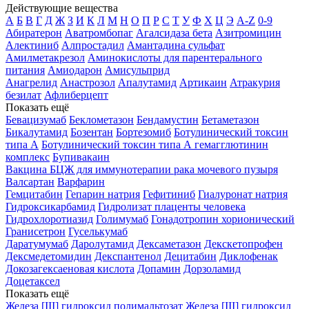
Действующие вещества
А
Б
В
Г
Д
Ж
З
И
К
Л
М
Н
О
П
Р
С
Т
У
Ф
Х
Ц
Э
A-Z
0-9
Абиратерон
Аватромбопаг
Агалсидаза бета
Азитромицин
Алектиниб
Алпростадил
Амантадина сульфат
Амилметакрезол
Аминокислоты для парентерального
питания
Амиодарон
Амисульприд
Анагрелид
Анастрозол
Апалутамид
Артикаин
Атракурия
безилат
Афлиберцепт
Показать ещё
Бевацизумаб
Беклометазон
Бендамустин
Бетаметазон
Бикалутамид
Бозентан
Бортезомиб
Ботулинический токсин
типа А
Ботулинический токсин типа А гемагглютинин
комплекс
Бупивакаин
Вакцина БЦЖ для иммунотерапии рака мочевого пузыря
Валсартан
Варфарин
Гемцитабин
Гепарин натрия
Гефитиниб
Гиалуронат натрия
Гидроксикарбамид
Гидролизат плаценты человека
Гидрохлоротиазид
Голимумаб
Гонадотропин хорионический
Гранисетрон
Гуселькумаб
Даратумумаб
Даролутамид
Дексаметазон
Декскетопрофен
Дексмедетомидин
Декспантенол
Децитабин
Диклофенак
Докозагексаеновая кислота
Допамин
Дорзоламид
Доцетаксел
Показать ещё
Железа [III] гидроксид полимальтозат
Железа [III] гидроксид