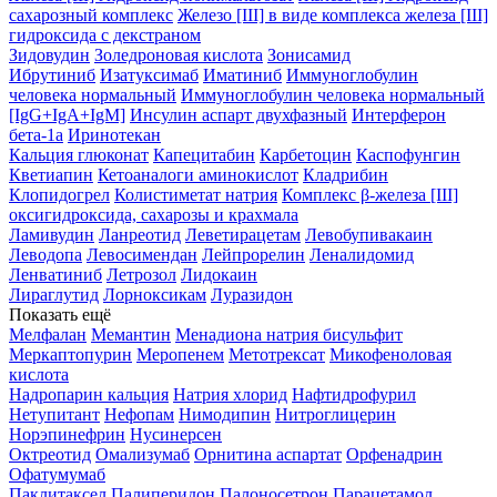
сахарозный комплекс
Железо [III] в виде комплекса железа [III]
гидроксида с декстраном
Зидовудин
Золедроновая кислота
Зонисамид
Ибрутиниб
Изатуксимаб
Иматиниб
Иммуноглобулин
человека нормальный
Иммуноглобулин человека нормальный
[IgG+IgA+IgM]
Инсулин аспарт двухфазный
Интерферон
бета-1a
Иринотекан
Кальция глюконат
Капецитабин
Карбетоцин
Каспофунгин
Кветиапин
Кетоаналоги аминокислот
Кладрибин
Клопидогрел
Колистиметат натрия
Комплекс β-железа [III]
оксигидроксида, сахарозы и крахмала
Ламивудин
Ланреотид
Леветирацетам
Левобупивакаин
Леводопа
Левосимендан
Лейпрорелин
Леналидомид
Ленватиниб
Летрозол
Лидокаин
Лираглутид
Лорноксикам
Луразидон
Показать ещё
Мелфалан
Мемантин
Менадиона натрия бисульфит
Меркаптопурин
Меропенем
Метотрексат
Микофеноловая
кислота
Надропарин кальция
Натрия хлорид
Нафтидрофурил
Нетупитант
Нефопам
Нимодипин
Нитроглицерин
Норэпинефрин
Нусинерсен
Октреотид
Омализумаб
Орнитина аспартат
Орфенадрин
Офатумумаб
Паклитаксел
Палиперидон
Палоносетрон
Парацетамол