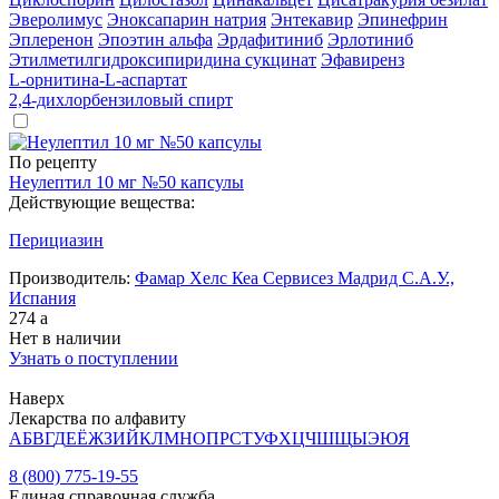
Эверолимус
Эноксапарин натрия
Энтекавир
Эпинефрин
Эплеренон
Эпоэтин альфа
Эрдафитиниб
Эрлотиниб
Этилметилгидроксипиридина сукцинат
Эфавиренз
L-орнитина-L-аспартат
2,4-дихлорбензиловый спирт
По рецепту
Неулептил 10 мг №50 капсулы
Действующие вещества:
Перициазин
Производитель:
Фамар Хелс Кеа Сервисез Мадрид С.А.У.,
Испания
274
a
Нет в наличии
Узнать о поступлении
Наверх
Лекарства по алфавиту
А
Б
В
Г
Д
Е
Ё
Ж
З
И
Й
К
Л
М
Н
О
П
Р
С
Т
У
Ф
Х
Ц
Ч
Ш
Щ
Ы
Э
Ю
Я
8 (800) 775-19-55
Единая справочная служба