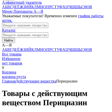
Алфавитный указатель
А
Б
В
Г
Д
Е
Ё
Ж
З
И
Й
К
Л
М
Н
О
П
Р
С
Т
У
Ф
Х
Ц
Ч
Ш
Щ
Ы
Э
Ю
Я
Меню
Препараты А—Я
Уважаемые покупатели! Временно изменен
график работы
аптек.
Каталог
Найти
А—Я
А
Б
В
Г
Д
Е
Ё
Ж
З
И
Й
К
Л
М
Н
О
П
Р
С
Т
У
Ф
Х
Ц
Ч
Ш
Щ
Ы
Э
Ю
Я
Все товары
Избранное
нет товаров
0
Корзина
корзина пуста
Главная
Действующие вещества
Перициазин
Товары с действующим
веществом Перициазин