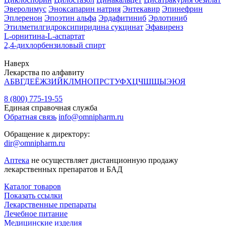
Эверолимус
Эноксапарин натрия
Энтекавир
Эпинефрин
Эплеренон
Эпоэтин альфа
Эрдафитиниб
Эрлотиниб
Этилметилгидроксипиридина сукцинат
Эфавиренз
L-орнитина-L-аспартат
2,4-дихлорбензиловый спирт
Наверх
Лекарства по алфавиту
А
Б
В
Г
Д
Е
Ё
Ж
З
И
Й
К
Л
М
Н
О
П
Р
С
Т
У
Ф
Х
Ц
Ч
Ш
Щ
Ы
Э
Ю
Я
8 (800) 775-19-55
Единая справочная служба
Обратная связь
info@omnipharm.ru
Обращение к директору:
dir@omnipharm.ru
Аптека
не осуществляет дистанционную продажу
лекарственных препаратов и БАД
Каталог товаров
Показать ссылки
Лекарственные препараты
Лечебное питание
Медицинские изделия