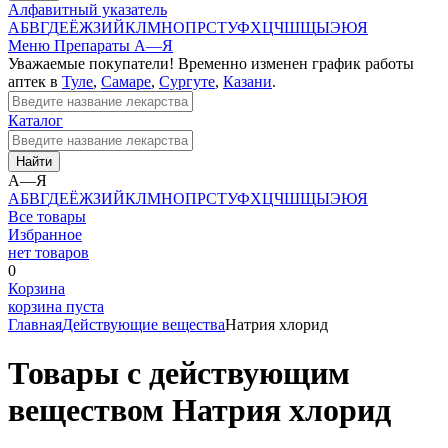
Алфавитный указатель
А
Б
В
Г
Д
Е
Ё
Ж
З
И
Й
К
Л
М
Н
О
П
Р
С
Т
У
Ф
Х
Ц
Ч
Ш
Щ
Ы
Э
Ю
Я
Меню
Препараты А—Я
Уважаемые покупатели! Временно изменен график работы
аптек в
Туле
,
Самаре
,
Сургуте
,
Казани
.
Каталог
Найти
А—Я
А
Б
В
Г
Д
Е
Ё
Ж
З
И
Й
К
Л
М
Н
О
П
Р
С
Т
У
Ф
Х
Ц
Ч
Ш
Щ
Ы
Э
Ю
Я
Все товары
Избранное
нет товаров
0
Корзина
корзина пуста
Главная
Действующие вещества
Натрия хлорид
Товары с действующим
веществом Натрия хлорид