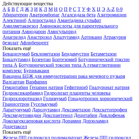
Действующие вещества
А
Б
В
Г
Д
Ж
З
И
К
Л
М
Н
О
П
Р
С
Т
У
Ф
Х
Ц
Э
A-Z
0-9
Абиратерон
Аватромбопаг
Агалсидаза бета
Азитромицин
Алектиниб
Алпростадил
Амантадина сульфат
Амилметакрезол
Аминокислоты для парентерального
питания
Амиодарон
Амисульприд
Анагрелид
Анастрозол
Апалутамид
Артикаин
Атракурия
безилат
Афлиберцепт
Показать ещё
Бевацизумаб
Беклометазон
Бендамустин
Бетаметазон
Бикалутамид
Бозентан
Бортезомиб
Ботулинический токсин
типа А
Ботулинический токсин типа А гемагглютинин
комплекс
Бупивакаин
Вакцина БЦЖ для иммунотерапии рака мочевого пузыря
Валсартан
Варфарин
Гемцитабин
Гепарин натрия
Гефитиниб
Гиалуронат натрия
Гидроксикарбамид
Гидролизат плаценты человека
Гидрохлоротиазид
Голимумаб
Гонадотропин хорионический
Гранисетрон
Гуселькумаб
Даратумумаб
Даролутамид
Дексаметазон
Декскетопрофен
Дексмедетомидин
Декспантенол
Децитабин
Диклофенак
Докозагексаеновая кислота
Допамин
Дорзоламид
Доцетаксел
Показать ещё
Железа [III] гидроксид полимальтозат
Железа [III] гидроксид