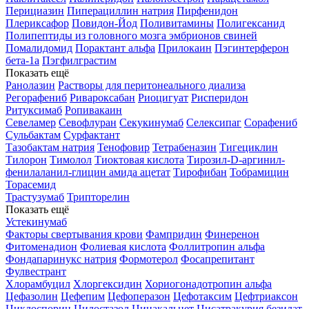
Перициазин
Пиперациллин натрия
Пирфенидон
Плериксафор
Повидон-Йод
Поливитамины
Полигексанид
Полипептиды из головного мозга эмбрионов свиней
Помалидомид
Порактант альфа
Прилокаин
Пэгинтерферон
бета-1a
Пэгфилграстим
Показать ещё
Ранолазин
Растворы для перитонеального диализа
Регорафениб
Ривароксабан
Риоцигуат
Рисперидон
Ритуксимаб
Ропивакаин
Севеламер
Севофлуран
Секукинумаб
Селексипаг
Сорафениб
Сульбактам
Сурфактант
Тазобактам натрия
Тенофовир
Тетрабеназин
Тигециклин
Тилорон
Тимолол
Тиоктовая кислота
Тирозил-D-аргинил-
фенилаланил-глицин амида ацетат
Тирофибан
Тобрамицин
Торасемид
Трастузумаб
Трипторелин
Показать ещё
Устекинумаб
Факторы свертывания крови
Фампридин
Финеренон
Фитоменадион
Фолиевая кислота
Фоллитропин альфа
Фондапаринукс натрия
Формотерол
Фосапрепитант
Фулвестрант
Хлорамбуцил
Хлоргексидин
Хориогонадотропин альфа
Цефазолин
Цефепим
Цефоперазон
Цефотаксим
Цефтриаксон
Циклоспорин
Цилостазол
Цинакальцет
Цисатракурия безилат