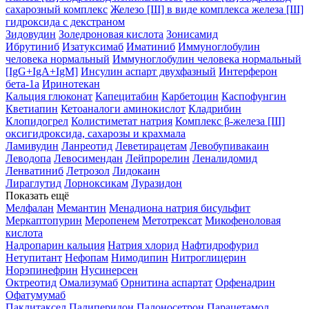
сахарозный комплекс
Железо [III] в виде комплекса железа [III]
гидроксида с декстраном
Зидовудин
Золедроновая кислота
Зонисамид
Ибрутиниб
Изатуксимаб
Иматиниб
Иммуноглобулин
человека нормальный
Иммуноглобулин человека нормальный
[IgG+IgA+IgM]
Инсулин аспарт двухфазный
Интерферон
бета-1a
Иринотекан
Кальция глюконат
Капецитабин
Карбетоцин
Каспофунгин
Кветиапин
Кетоаналоги аминокислот
Кладрибин
Клопидогрел
Колистиметат натрия
Комплекс β-железа [III]
оксигидроксида, сахарозы и крахмала
Ламивудин
Ланреотид
Леветирацетам
Левобупивакаин
Леводопа
Левосимендан
Лейпрорелин
Леналидомид
Ленватиниб
Летрозол
Лидокаин
Лираглутид
Лорноксикам
Луразидон
Показать ещё
Мелфалан
Мемантин
Менадиона натрия бисульфит
Меркаптопурин
Меропенем
Метотрексат
Микофеноловая
кислота
Надропарин кальция
Натрия хлорид
Нафтидрофурил
Нетупитант
Нефопам
Нимодипин
Нитроглицерин
Норэпинефрин
Нусинерсен
Октреотид
Омализумаб
Орнитина аспартат
Орфенадрин
Офатумумаб
Паклитаксел
Палиперидон
Палоносетрон
Парацетамол