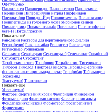
Офатумумаб
Паклитаксел
Палиперидон
Палоносетрон
Парацетамол
Перициазин
Пиперациллин натрия
Пирфенидон
Плериксафор
Повидон-Йод
Поливитамины
Полигексанид
Полипептиды из головного мозга эмбрионов свиней
Помалидомид
Порактант альфа
Прилокаин
Пэгинтерферон
бета-1a
Пэгфилграстим
Показать ещё
Ранолазин
Растворы для перитонеального диализа
Регорафениб
Ривароксабан
Риоцигуат
Рисперидон
Ритуксимаб
Ропивакаин
Севеламер
Севофлуран
Секукинумаб
Селексипаг
Сорафениб
Сульбактам
Сурфактант
Тазобактам натрия
Тенофовир
Тетрабеназин
Тигециклин
Тилорон
Тимолол
Тиоктовая кислота
Тирозил-D-аргинил-
фенилаланил-глицин амида ацетат
Тирофибан
Тобрамицин
Торасемид
Трастузумаб
Трипторелин
Показать ещё
Устекинумаб
Факторы свертывания крови
Фампридин
Финеренон
Фитоменадион
Фолиевая кислота
Фоллитропин альфа
Фондапаринукс натрия
Формотерол
Фосапрепитант
Фулвестрант