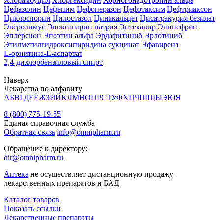
Хлорамбуцил
Хлоргексидин
Хориогонадотропин альфа
Цефазолин
Цефепим
Цефоперазон
Цефотаксим
Цефтриаксон
Циклоспорин
Цилостазол
Цинакальцет
Цисатракурия безилат
Эверолимус
Эноксапарин натрия
Энтекавир
Эпинефрин
Эплеренон
Эпоэтин альфа
Эрдафитиниб
Эрлотиниб
Этилметилгидроксипиридина сукцинат
Эфавиренз
L-орнитина-L-аспартат
2,4-дихлорбензиловый спирт
Наверх
Лекарства по алфавиту
А
Б
В
Г
Д
Е
Ё
Ж
З
И
Й
К
Л
М
Н
О
П
Р
С
Т
У
Ф
Х
Ц
Ч
Ш
Щ
Ы
Э
Ю
Я
8 (800) 775-19-55
Единая справочная служба
Обратная связь
info@omnipharm.ru
Обращение к директору:
dir@omnipharm.ru
Аптека
не осуществляет дистанционную продажу
лекарственных препаратов и БАД
Каталог товаров
Показать ссылки
Лекарственные препараты