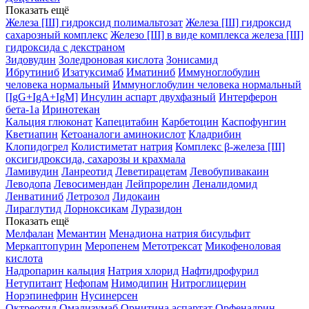
Показать ещё
Железа [III] гидроксид полимальтозат
Железа [III] гидроксид
сахарозный комплекс
Железо [III] в виде комплекса железа [III]
гидроксида с декстраном
Зидовудин
Золедроновая кислота
Зонисамид
Ибрутиниб
Изатуксимаб
Иматиниб
Иммуноглобулин
человека нормальный
Иммуноглобулин человека нормальный
[IgG+IgA+IgM]
Инсулин аспарт двухфазный
Интерферон
бета-1a
Иринотекан
Кальция глюконат
Капецитабин
Карбетоцин
Каспофунгин
Кветиапин
Кетоаналоги аминокислот
Кладрибин
Клопидогрел
Колистиметат натрия
Комплекс β-железа [III]
оксигидроксида, сахарозы и крахмала
Ламивудин
Ланреотид
Леветирацетам
Левобупивакаин
Леводопа
Левосимендан
Лейпрорелин
Леналидомид
Ленватиниб
Летрозол
Лидокаин
Лираглутид
Лорноксикам
Луразидон
Показать ещё
Мелфалан
Мемантин
Менадиона натрия бисульфит
Меркаптопурин
Меропенем
Метотрексат
Микофеноловая
кислота
Надропарин кальция
Натрия хлорид
Нафтидрофурил
Нетупитант
Нефопам
Нимодипин
Нитроглицерин
Норэпинефрин
Нусинерсен
Октреотид
Омализумаб
Орнитина аспартат
Орфенадрин