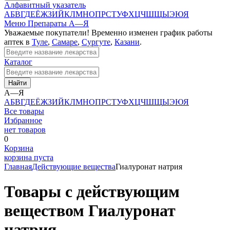
Алфавитный указатель
А
Б
В
Г
Д
Е
Ё
Ж
З
И
Й
К
Л
М
Н
О
П
Р
С
Т
У
Ф
Х
Ц
Ч
Ш
Щ
Ы
Э
Ю
Я
Меню
Препараты А—Я
Уважаемые покупатели! Временно изменен график работы
аптек в
Туле
,
Самаре
,
Сургуте
,
Казани
.
Каталог
Найти
А—Я
А
Б
В
Г
Д
Е
Ё
Ж
З
И
Й
К
Л
М
Н
О
П
Р
С
Т
У
Ф
Х
Ц
Ч
Ш
Щ
Ы
Э
Ю
Я
Все товары
Избранное
нет товаров
0
Корзина
корзина пуста
Главная
Действующие вещества
Гиалуронат натрия
Товары с действующим
веществом Гиалуронат
натрия