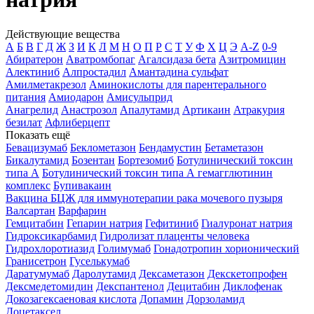
Действующие вещества
А
Б
В
Г
Д
Ж
З
И
К
Л
М
Н
О
П
Р
С
Т
У
Ф
Х
Ц
Э
A-Z
0-9
Абиратерон
Аватромбопаг
Агалсидаза бета
Азитромицин
Алектиниб
Алпростадил
Амантадина сульфат
Амилметакрезол
Аминокислоты для парентерального
питания
Амиодарон
Амисульприд
Анагрелид
Анастрозол
Апалутамид
Артикаин
Атракурия
безилат
Афлиберцепт
Показать ещё
Бевацизумаб
Беклометазон
Бендамустин
Бетаметазон
Бикалутамид
Бозентан
Бортезомиб
Ботулинический токсин
типа А
Ботулинический токсин типа А гемагглютинин
комплекс
Бупивакаин
Вакцина БЦЖ для иммунотерапии рака мочевого пузыря
Валсартан
Варфарин
Гемцитабин
Гепарин натрия
Гефитиниб
Гиалуронат натрия
Гидроксикарбамид
Гидролизат плаценты человека
Гидрохлоротиазид
Голимумаб
Гонадотропин хорионический
Гранисетрон
Гуселькумаб
Даратумумаб
Даролутамид
Дексаметазон
Декскетопрофен
Дексмедетомидин
Декспантенол
Децитабин
Диклофенак
Докозагексаеновая кислота
Допамин
Дорзоламид
Доцетаксел