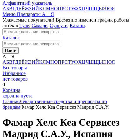
Алфавитный указатель
А
Б
В
Г
Д
Е
Ё
Ж
З
И
Й
К
Л
М
Н
О
П
Р
С
Т
У
Ф
Х
Ц
Ч
Ш
Щ
Ы
Э
Ю
Я
Меню
Препараты А—Я
Уважаемые покупатели! Временно изменен график работы
аптек в
Туле
,
Самаре
,
Сургуте
,
Казани
.
Каталог
Найти
А—Я
А
Б
В
Г
Д
Е
Ё
Ж
З
И
Й
К
Л
М
Н
О
П
Р
С
Т
У
Ф
Х
Ц
Ч
Ш
Щ
Ы
Э
Ю
Я
Все товары
Избранное
нет товаров
0
Корзина
корзина пуста
Главная
Лекарственные средства и препараты по
брендам
Фамар Хелс Кеа Сервисез Мадрид С.А.У.
Фамар Хелс Кеа Сервисез
Мадрид С.А.У., Испания