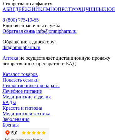
Лекарства по алфавиту
А
Б
В
Г
Д
Е
Ё
Ж
З
И
Й
К
Л
М
Н
О
П
Р
С
Т
У
Ф
Х
Ц
Ч
Ш
Щ
Ы
Э
Ю
Я
8 (800) 775-19-55
Единая справочная служба
Обратная связь
info@omnipharm.ru
Обращение к директору:
dir@omnipharm.ru
Аптека
не осуществляет дистанционную продажу
лекарственных препаратов и БАД
Каталог товаров
Показать ссылки
Лекарственные препараты
Лечебное питание
Медицинские изделия
БАДы
Красота и гигиена
Медицинская техника
Заболевания
Бренды