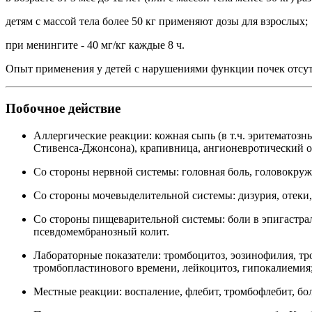
детям с массой тела более 50 кг применяют дозы для взрослых;
при менингите - 40 мг/кг каждые 8 ч.
Опыт применения у детей с нарушениями функции почек отсут
Побочное действие
Аллергические реакции: кожная сыпь (в т.ч. эритематозны
Стивенса-Джонсона), крапивница, ангионевротический о
Со стороны нервной системы: головная боль, головокруж
Со стороны мочевыделительной системы: дизурия, отеки
Со стороны пищеварительной системы: боли в эпигастраль
псевдомембранозный колит.
Лабораторные показатели: тромбоцитоз, эозинофилия, тр
тромбопластинового времени, лейкоцитоз, гипокалиеми
Местные реакции: воспаление, флебит, тромбофлебит, бол