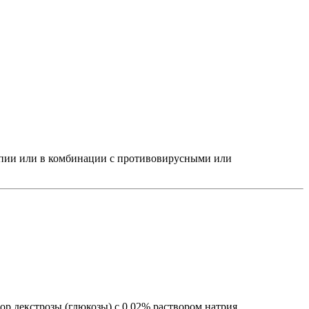
апии или в комбинации с противовирусными или
ор декстрозы (глюкозы) с 0.02% раствором натрия