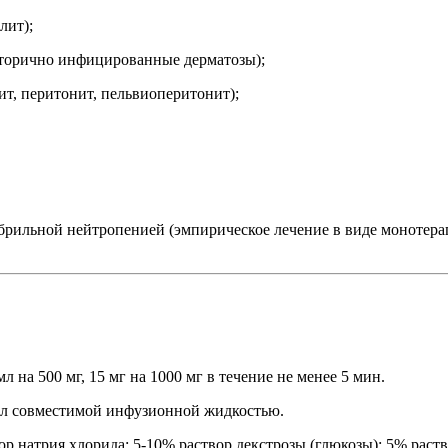
лит);
 вторично инфицированные дерматозы);
, перитонит, пельвиоперитонит);
брильной нейтропенией (эмпирическое лечение в виде монотер
 на 500 мг, 15 мг на 1000 мг в течение не менее 5 мин.
0 мл совместимой инфузионной жидкостью.
 натрия хлорида; 5-10% раствор декстрозы (глюкозы); 5% раств