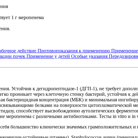
ения
твует 1 г меропенема
ения.
обочное действие
Противопоказания к применению
Применение
нкции почек
Применение у детей
Особые указания
Передозиров
ния. Устойчив к дегидропептидазе-1 (ДГП-1), не требует допол
легко проникает через клеточную стенку бактерий, устойчив к д
я бактерицидная концентрация (МБК) и минимальная ингибиру
связывающими белками на поверхности цитоплазматической мем
ептидазу, способствует высвобождению аутолитических ферментов
вие меропенема с различными антибиотиками. Тесты in vitro и i
в себя большинство клинически значимых грамположительных и 
я ванкомицин-устойчивые штаммы), Staphylococcus aureus (пе