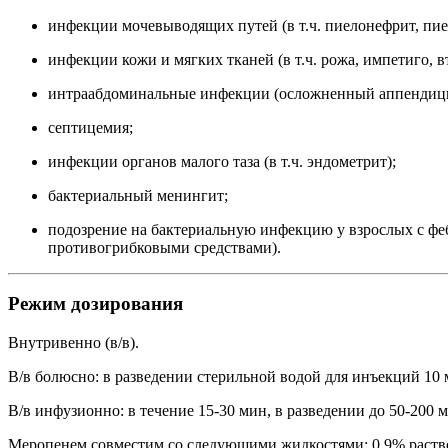
инфекции мочевыводящих путей (в т.ч. пиелонефрит, пие
инфекции кожи и мягких тканей (в т.ч. рожа, импетиго,
интраабдоминальные инфекции (осложненный аппендицит
септицемия;
инфекции органов малого таза (в т.ч. эндометрит);
бактериальный менингит;
подозрение на бактериальную инфекцию у взрослых с фе
противогрибковыми средствами).
Режим дозирования
Внутривенно (в/в).
В/в болюсно: в разведении стерильной водой для инъекций 10 мл
В/в инфузионно: в течение 15-30 мин, в разведении до 50-20
Меропенем совместим со следующими жидкостями: 0.9% раствор