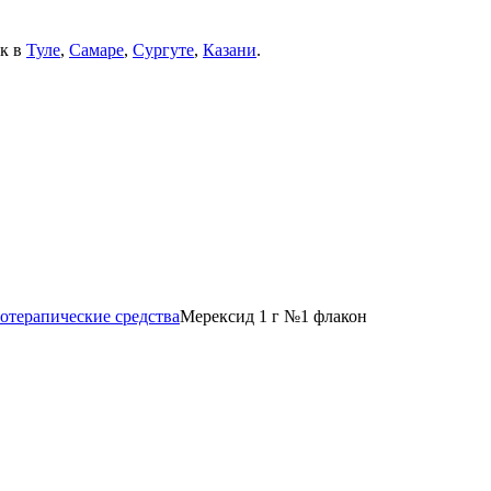
ек в
Туле
,
Самаре
,
Сургуте
,
Казани
.
отерапические средства
Мерексид 1 г №1 флакон