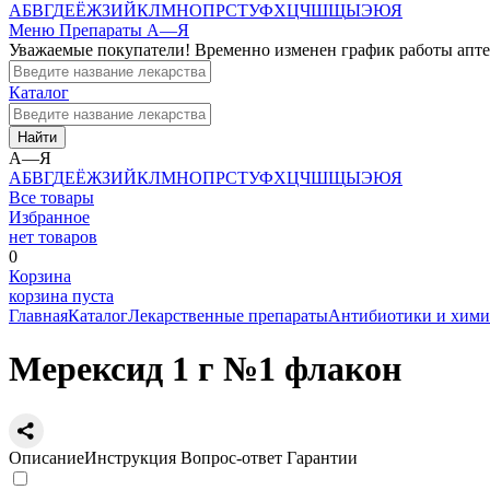
А
Б
В
Г
Д
Е
Ё
Ж
З
И
Й
К
Л
М
Н
О
П
Р
С
Т
У
Ф
Х
Ц
Ч
Ш
Щ
Ы
Э
Ю
Я
Меню
Препараты А—Я
Уважаемые покупатели! Временно изменен график работы апт
Каталог
Найти
А—Я
А
Б
В
Г
Д
Е
Ё
Ж
З
И
Й
К
Л
М
Н
О
П
Р
С
Т
У
Ф
Х
Ц
Ч
Ш
Щ
Ы
Э
Ю
Я
Все товары
Избранное
нет товаров
0
Корзина
корзина пуста
Главная
Каталог
Лекарственные препараты
Антибиотики и хими
Мерексид 1 г №1 флакон
Описание
Инструкция
Вопрос-ответ
Гарантии