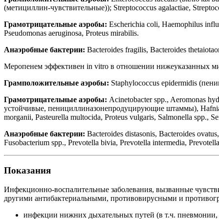
(метициллин-чувствительные)); Streptococcus agalactiae, Strepto
Грамотрицательные аэробы:
Escherichia coli, Haemophilus in
Pseudomonas aeruginosa, Proteus mirabilis.
Анаэробные бактерии:
Bacteroides fragilis, Bacteroides thetaiota
Меропенем эффективен in vitro в отношении нижеуказанных м
Грамположительные аэробы:
Staphylococcus epidermidis (
Грамотрицательные аэробы:
Acinetobacter spp., Aeromonas hydr
устойчивые, пенициллиназонепродуцирующие штаммы), Hafnia al
morganii, Pasteurella multocida, Proteus vulgaris, Salmonella spp., Ser
Анаэробные бактерии:
Bacteroides distasonis, Bacteroides ovatus,
Fusobacterium spp., Prevotella bivia, Prevotella intermedia, Prevote
Показания
Инфекционно-воспалительные заболевания, вызванные чувстви
другими антибактериальными, противовирусными и противог
инфекции нижних дыхательных путей (в т.ч. пневмонии,