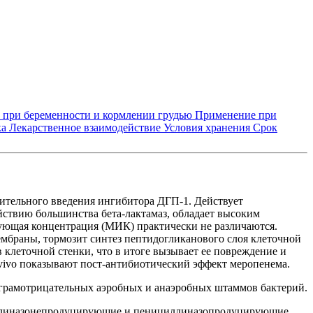
 при беременности и кормлении грудью
Применение при
ка
Лекарственное взаимодействие
Условия хранения
Срок
нительного введения ингибитора ДГП-1. Действует
ействию большинства бета-лактамаз, обладает высоким
ющая концентрация (МИК) практически не различаются.
браны, тормозит синтез пептидогликанового слоя клеточной
 клеточной стенки, что в итоге вызывает ее повреждение и
n vivo показывают пост-антибиотический эффект меропенема.
грамотрицательных аэробных и анаэробных штаммов бактерий.
нициллиназонепродуцирующие и пенициллиназопродуцирующие