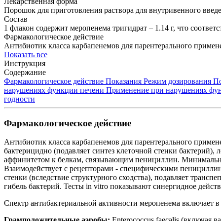
Лекарственная форма
Порошок для приготовления раствора для внутривенного введ
Состав
1 флакон содержит меропенема тригидрат ‒ 1.14 г, что соответс
Фармакологическое действие
Антибиотик класса карбапенемов для парентерального примен
Показать все
Инструкция
Содержание
Фармакологическое действие
Показания
Режим дозирования
П
нарушениях функции печени
Применение при нарушениях фу
годности
Фармакологическое действие
Антибиотик класса карбапенемов для парентерального примене
бактерицидно (подавляет синтез клеточной стенки бактерий), 
аффинитетом к белкам, связывающим пенициллин. Минимальна
Взаимодействует с рецепторами - специфическими пенициллин
стенки (вследствие структурного сходства), подавляет трансп
гибель бактерий. Тесты in vitro показывают синергидное дейст
Спектр антибактериальной активности меропенема включает 
Грамположительные аэробы:
Enterococcus faecalis (включа