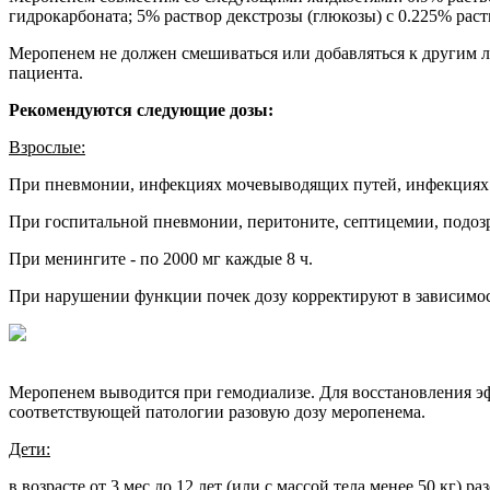
гидрокарбоната; 5% раствор декстрозы (глюкозы) с 0.225% раст
Меропенем не должен смешиваться или добавляться к другим л
пациента.
Рекомендуются следующие дозы:
Взрослые:
При пневмонии, инфекциях мочевыводящих путей, инфекциях ор
При госпитальной пневмонии, перитоните, септицемии, подозре
При менингите - по 2000 мг каждые 8 ч.
При нарушении функции почек дозу корректируют в зависимос
Меропенем выводится при гемодиализе. Для восстановления 
соответствующей патологии разовую дозу меропенема.
Дети:
в возрасте от 3 мес до 12 лет (или с массой тела менее 50 кг) раз