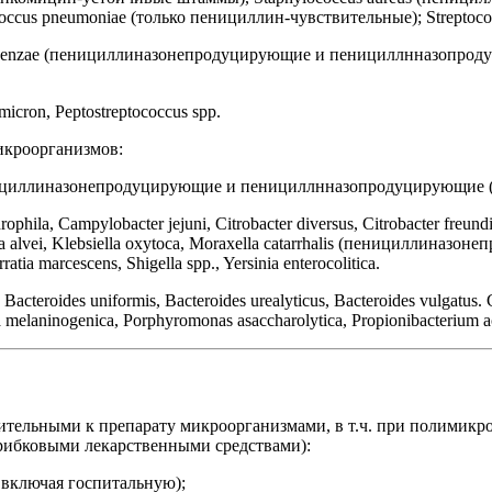
coccus pneumoniae (только пенициллин-чувствительные); Streptococc
fluenzae (пенициллиназонепродуцирующие и пенициллнназопродуцир
omicron, Peptostreptococcus spp.
икроорганизмов:
пенициллиназонепродуцирующие и пенициллнназопродуцирующие 
ophila, Campylobacter jejuni, Citrobacter diversus, Citrobacter freu
vei, Klebsiella oxytoca, Moraxella catarrhalis (пенициллиназ
ratia marcescens, Shigella spp., Yersinia enterocolitica.
 Bacteroides uniformis, Bacteroides urealyticus, Bacteroides vulgatus. 
lla melaninogenica, Porphyromonas asaccharolytica, Propionibacterium a
тельными к препарату микроорганизмами, в т.ч. при полимикр
рибковыми лекарственными средствами):
 включая госпитальную);