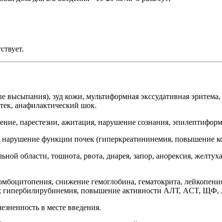
ствует.
е высыпания), зуд кожи, мультиформная экссудативная эритема, 
тек, анафилактический шок.
ение, парестезии, ажитация, нарушение сознания, эпилептифор
, нарушение функции почек (гиперкреатининемия, повышение ко
ной области, тошнота, рвота, диарея, запор, анорексия, желтуха
омбоцитопения, снижение гемоглобина, гематокрита, лейкопени
я; гипербилирубинемия, повышение активности АЛТ, ACT, ЩФ, 
езненность в месте введения.