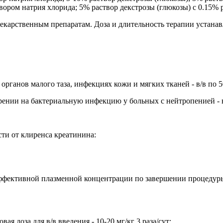
вором натрия хлорида; 5% раствор декстрозы (глюкозы) с 0.15% 
екарственным препаратам. Доза и длительность терапии устанав
ганов малого таза, инфекциях кожи и мягких тканей - в/в по 5
нии на бактериальную инфекцию у больных с нейтропенией - в/в
ти от клиренса креатинина:
эффективной плазменной концентрации по завершении процедур
овая доза для в/в введения - 10-20 мг/кг 3 раза/сут;