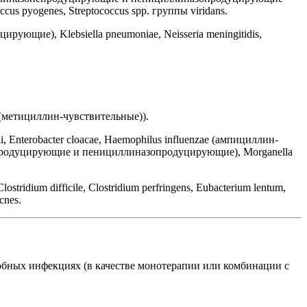
us pyogenes, Streptococcus spp. группы viridans.
ующие), Klebsiella pneumoniae, Neisseria meningitidis,
(метициллин-чувствительные)).
ndii, Enterobacter cloacae, Haemophilus influenzae (ампициллин-
онепродуцирующие и пенициллиназопродуцирующие), Morganella
Clostridium difficile, Clostridium perfringens, Eubacterium lentum,
cnes.
обных инфекциях (в качестве монотерапии или комбинации с