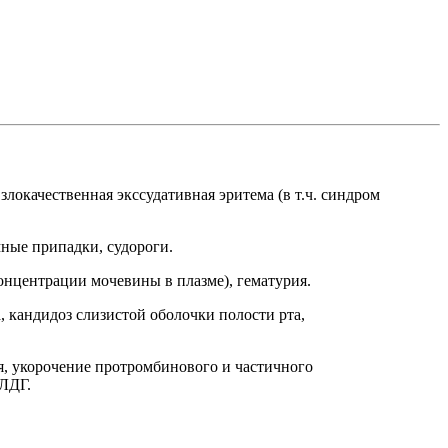
злокачественная экссудативная эритема (в т.ч. синдром
мные припадки, судороги.
нцентрации мочевины в плазме), гематурия.
, кандидоз слизистой оболочки полости рта,
я, укорочение протромбинового и частичного
ЛДГ.