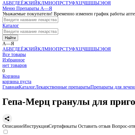
А
Б
В
Г
Д
Е
Ё
Ж
З
И
Й
К
Л
М
Н
О
П
Р
С
Т
У
Ф
Х
Ц
Ч
Ш
Щ
Ы
Э
Ю
Я
Меню
Препараты А—Я
Уважаемые покупатели! Временно изменен график работы апт
Каталог
Найти
А—Я
А
Б
В
Г
Д
Е
Ё
Ж
З
И
Й
К
Л
М
Н
О
П
Р
С
Т
У
Ф
Х
Ц
Ч
Ш
Щ
Ы
Э
Ю
Я
Все товары
Избранное
нет товаров
0
Корзина
корзина пуста
Главная
Каталог
Лекарственные препараты
Препараты для лече
Гепа-Мерц гранулы для пригот
Описание
Инструкция
Сертификаты
Оставить отзыв
Вопрос-от