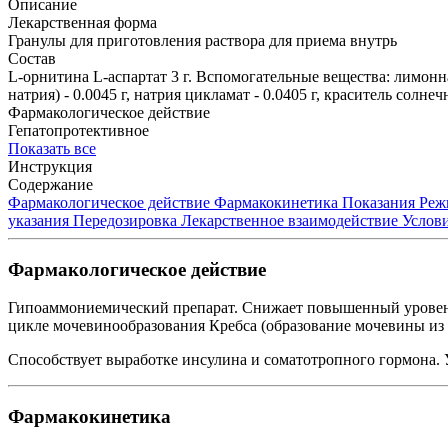
Описание
Лекарственная форма
Гранулы для приготовления раствора для приема внутрь
Состав
L-орнитина L-аспартат 3 г. Вспомогательные вещества: лимонная
натрия) - 0.0045 г, натрия цикламат - 0.0405 г, краситель солне
Фармакологическое действие
Гепатопротективное
Показать все
Инструкция
Содержание
Фармакологическое действие
Фармакокинетика
Показания
Реж
указания
Передозировка
Лекарственное взаимодействие
Услови
Фармакологическое действие
Гипоаммониемический препарат. Снижает повышенный уровень а
цикле мочевинообразования Кребса (образование мочевины из 
Способствует выработке инсулина и соматотропного гормона. 
Фармакокинетика