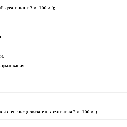
й креатинин > 3 мг/100 мл);
и.
и.
кармливания.
й степение (показатель креатинина 3 мг/100 мл).