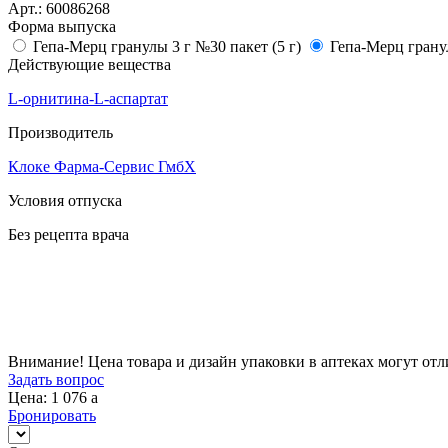
Арт.:
60086268
Форма выпуска
Гепа-Мерц гранулы 3 г №30 пакет (5 г)
Гепа-Мерц гранул
Действующие вещества
L-орнитина-L-аспартат
Производитель
Клоке Фарма-Сервис ГмбХ
Условия отпуска
Без рецепта врача
Цена
1 076
a
Внимание! Цена товара и дизайн упаковки в аптеках могут отл
Задать вопрос
Цена: 1 076
a
Бронировать