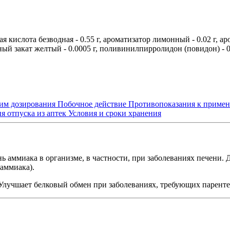
 кислота безводная - 0.55 г, ароматизатор лимонный - 0.02 г, ар
чный закат желтый - 0.0005 г, поливинилпирролидон (повидон) - 0.0
им дозирования
Побочное действие
Противопоказания к приме
я отпуска из аптек
Условия и сроки хранения
ммиака в организме, в частности, при заболеваниях печени. Д
аммиака).
Улучшает белковый обмен при заболеваниях, требующих паренте