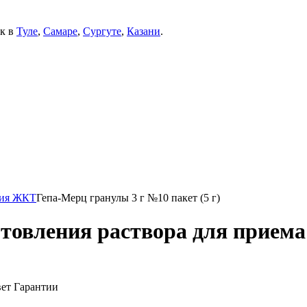
ек в
Туле
,
Самаре
,
Сургуте
,
Казани
.
ния ЖКТ
Гепа-Мерц гранулы 3 г №10 пакет (5 г)
овления раствора для приема в
вет
Гарантии