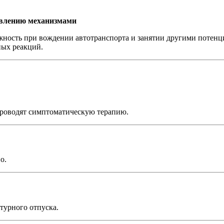
авлению механизмами
жность при вождении автотранспорта и занятии другими потен
ых реакций.
проводят симптоматическую терапию.
о.
турного отпуска.