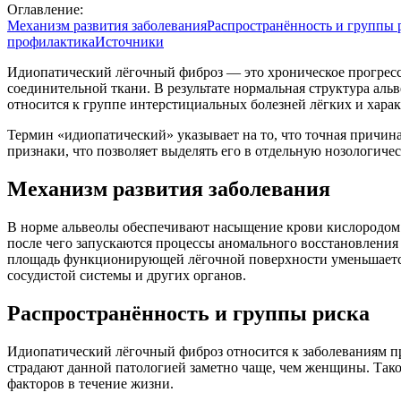
Оглавление:
Механизм развития заболевания
Распространённость и группы 
профилактика
Источники
Идиопатический лёгочный фиброз — это хроническое прогресс
соединительной ткани. В результате нормальная структура аль
относится к группе интерстициальных болезней лёгких и хара
Термин «идиопатический» указывает на то, что точная причина
признаки, что позволяет выделять его в отдельную нозологиче
Механизм развития заболевания
В норме альвеолы обеспечивают насыщение крови кислородом 
после чего запускаются процессы аномального восстановления 
площадь функционирующей лёгочной поверхности уменьшается,
сосудистой системы и других органов.
Распространённость и группы риска
Идиопатический лёгочный фиброз относится к заболеваниям пр
страдают данной патологией заметно чаще, чем женщины. Тако
факторов в течение жизни.