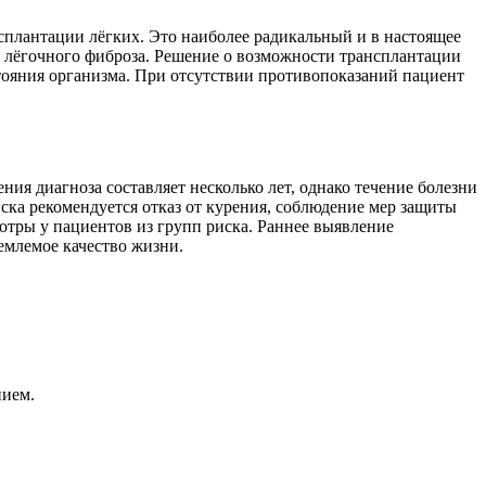
сплантации лёгких. Это наиболее радикальный и в настоящее
 лёгочного фиброза. Решение о возможности трансплантации
тояния организма. При отсутствии противопоказаний пациент
я диагноза составляет несколько лет, однако течение болезни
ка рекомендуется отказ от курения, соблюдение мер защиты
тры у пациентов из групп риска. Раннее выявление
емлемое качество жизни.
нием.