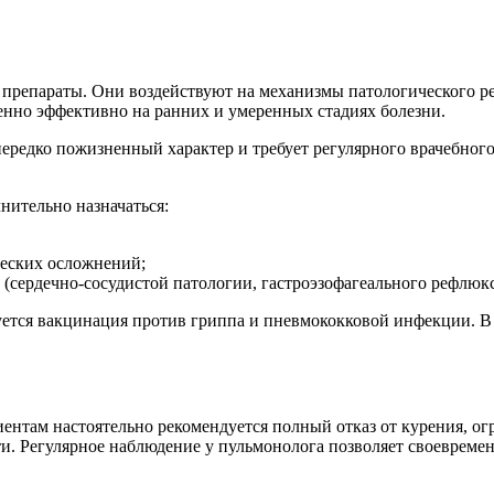
 препараты. Они воздействуют на механизмы патологического р
бенно эффективно на ранних и умеренных стадиях болезни.
нередко пожизненный характер и требует регулярного врачебног
нительно назначаться:
ческих осложнений;
(сердечно-сосудистой патологии, гастроэзофагеального рефлюк
я вакцинация против гриппа и пневмококковой инфекции. В ря
иентам настоятельно рекомендуется полный отказ от курения, о
. Регулярное наблюдение у пульмонолога позволяет своевремен