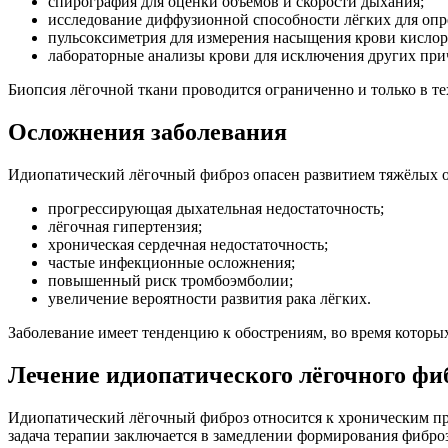
спирография для оценки объёмов и скорости дыхания;
исследование диффузионной способности лёгких для опр
пульсоксиметрия для измерения насыщения крови кислор
лабораторные анализы крови для исключения других пр
Биопсия лёгочной ткани проводится ограниченно и только в те
Осложнения заболевания
Идиопатический лёгочный фиброз опасен развитием тяжёлых о
прогрессирующая дыхательная недостаточность;
лёгочная гипертензия;
хроническая сердечная недостаточность;
частые инфекционные осложнения;
повышенный риск тромбоэмболии;
увеличение вероятности развития рака лёгких.
Заболевание имеет тенденцию к обострениям, во время которых
Лечение идиопатического лёгочного фи
Идиопатический лёгочный фиброз относится к хроническим пр
задача терапии заключается в замедлении формирования фибр