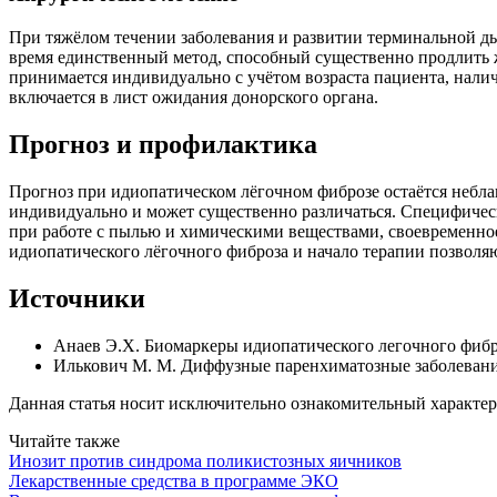
При тяжёлом течении заболевания и развитии терминальной ды
время единственный метод, способный существенно продлить 
принимается индивидуально с учётом возраста пациента, нал
включается в лист ожидания донорского органа.
Прогноз и профилактика
Прогноз при идиопатическом лёгочном фиброзе остаётся небла
индивидуально и может существенно различаться. Специфическ
при работе с пылью и химическими веществами, своевременное
идиопатического лёгочного фиброза и начало терапии позволя
Источники
Анаев Э.Х. Биомаркеры идиопатического легочного фибр
Илькович М. М. Диффузные паренхиматозные заболевания
Данная статья носит исключительно ознакомительный характер
Читайте также
Инозит против синдрома поликистозных яичников
Лекарственные средства в программе ЭКО