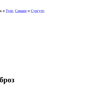
ек в
Туле
,
Самаре
и
Сургуте
.
броз