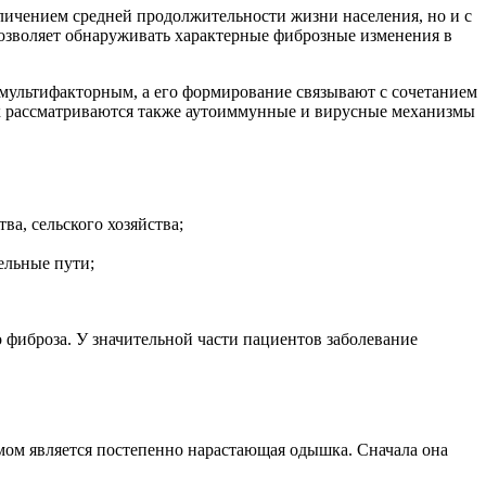
еличением средней продолжительности жизни населения, но и с
зволяет обнаруживать характерные фиброзные изменения в
 мультифакторным, а его формирование связывают с сочетанием
х рассматриваются также аутоиммунные и вирусные механизмы
ва, сельского хозяйства;
ельные пути;
о фиброза. У значительной части пациентов заболевание
мом является постепенно нарастающая одышка. Сначала она