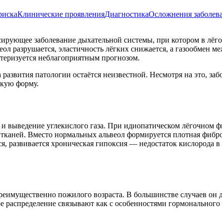
риска
Клинические проявления
Диагностика
Осложнения заболев
ирующее заболевание дыхательной системы, при котором в лёго
веол разрушается, эластичность лёгких снижается, а газообмен м
ктеризуется неблагоприятным прогнозом.
 развития патологии остаётся неизвестной. Несмотря на это, за
скую форму.
и выведение углекислого газа. При идиопатическом лёгочном ф
тканей. Вместо нормальных альвеол формируется плотная фиброз
 развивается хроническая гипоксия — недостаток кислорода в 
еимущественно пожилого возраста. В большинстве случаев он д
е распределение связывают как с особенностями гормонального 