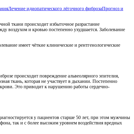
ания
Лечение идиопатического лёгочного фиброза
Прогноз и
чной ткани происходит избыточное разрастание
ежду воздухом и кровью постепенно ухудшается. Заболевание
болевание имеет чёткие клинические и рентгенологические
иброзе происходит повреждение альвеолярного эпителия,
ная ткань, которая не участвует в дыхании. Постепенно
крови. Это приводит к нарушению работы сердечно-
иагностируется у пациентов старше 50 лет, при этом мужчины
фона, так и с более высоким уровнем воздействия вредных