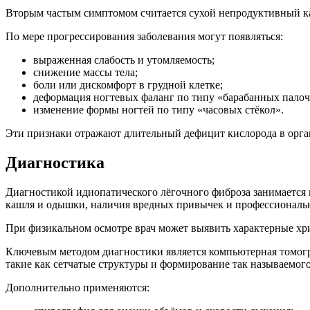
Вторым частым симптомом считается сухой непродуктивный ка
По мере прогрессирования заболевания могут появляться:
выраженная слабость и утомляемость;
снижение массы тела;
боли или дискомфорт в грудной клетке;
деформация ногтевых фаланг по типу «барабанных палоч
изменение формы ногтей по типу «часовых стёкол».
Эти признаки отражают длительный дефицит кислорода в орган
Диагностика
Диагностикой идиопатического лёгочного фиброза занимается 
кашля и одышки, наличия вредных привычек и профессиональ
При физикальном осмотре врач может выявить характерные хри
Ключевым методом диагностики является компьютерная томогр
такие как сетчатые структуры и формирование так называемого
Дополнительно применяются: