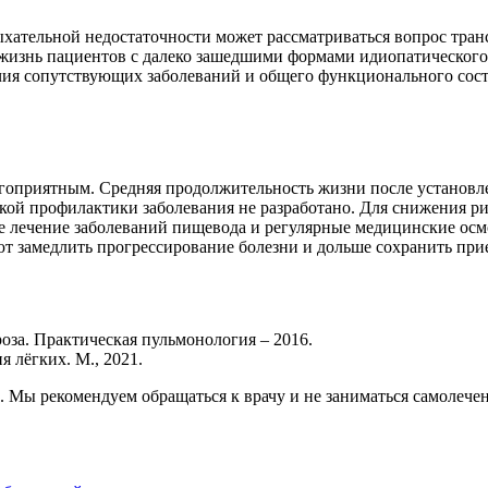
хательной недостаточности может рассматриваться вопрос тран
жизнь пациентов с далеко зашедшими формами идиопатического
ичия сопутствующих заболеваний и общего функционального сос
гоприятным. Средняя продолжительность жизни после установлени
ой профилактики заболевания не разработано. Для снижения рис
 лечение заболеваний пищевода и регулярные медицинские осмо
ют замедлить прогрессирование болезни и дольше сохранить при
оза. Практическая пульмонология – 2016.
 лёгких. М., 2021.
. Мы рекомендуем обращаться к врачу и не заниматься самолече