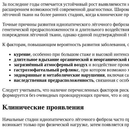
За последние годы отмечается устойчивый рост выявляемости и
расширением возможностей современной диагностики. Широко
лёгочной ткани на более ранних стадиях, когда клинические 
Точные причины развития идиопатического лёгочного фиброза 
генетической предрасположенности и длительного воздействи
повреждения лёгочной ткани, однако единой подтверждённой т
К факторам, повышающим вероятность развития заболевания, о
курение
, особенно при большом стаже и высокой интенс
длительное вдыхание органической и неорганической
загрязнённый атмосферный воздух
и воздействие про
гастроэзофагеальный рефлюкс
, при котором возможно
эндокринные и метаболические нарушения
, включая с
наследственная предрасположенность
, связанная с ос
Следует учитывать, что наличие перечисленных факторов риска
формируется без очевидных провоцирующих причин, что и опр
Клинические проявления
Начальные стадии идиопатического лёгочного фиброза часто 
возникает только при физической нагрузке, затем появляется п