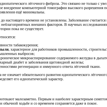
диопатического лёгочного фиброза. Это связано не только с ув
е внедрение компьютерной томографии высокого разрешения по
проявления ещё минимальны.
до настоящего времени не установлены. Заболевание считается
я неблагоприятных внешних факторов. В научных исследования
еории пока не существует.
тносятся:
ивности табакокурения;
 пыли
, характерное для работников промышленности, строительст
мышленных выбросов;
 хроническое микроаспирирование содержимого желудка в дыхат
ахарный диабет и заболевания щитовидной железы;
обенностями регенерации и иммунного ответа лёгочной ткани.
 не означает обязательного развития идиопатического лёгочног
еделяет его идиопатический характер.
протекают малозаметно. Первым и наиболее характерным симпто
ри обычной ходьбе и со временем сохраняется даже в покое.