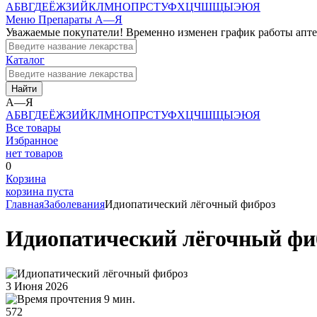
А
Б
В
Г
Д
Е
Ё
Ж
З
И
Й
К
Л
М
Н
О
П
Р
С
Т
У
Ф
Х
Ц
Ч
Ш
Щ
Ы
Э
Ю
Я
Меню
Препараты А—Я
Уважаемые покупатели! Временно изменен график работы апт
Каталог
Найти
А—Я
А
Б
В
Г
Д
Е
Ё
Ж
З
И
Й
К
Л
М
Н
О
П
Р
С
Т
У
Ф
Х
Ц
Ч
Ш
Щ
Ы
Э
Ю
Я
Все товары
Избранное
нет товаров
0
Корзина
корзина пуста
Главная
Заболевания
Идиопатический лёгочный фиброз
Идиопатический лёгочный фи
3 Июня 2026
9 мин.
572