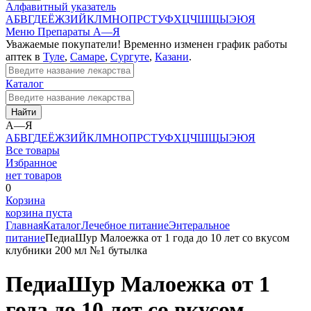
Алфавитный указатель
А
Б
В
Г
Д
Е
Ё
Ж
З
И
Й
К
Л
М
Н
О
П
Р
С
Т
У
Ф
Х
Ц
Ч
Ш
Щ
Ы
Э
Ю
Я
Меню
Препараты А—Я
Уважаемые покупатели! Временно изменен график работы
аптек в
Туле
,
Самаре
,
Сургуте
,
Казани
.
Каталог
Найти
А—Я
А
Б
В
Г
Д
Е
Ё
Ж
З
И
Й
К
Л
М
Н
О
П
Р
С
Т
У
Ф
Х
Ц
Ч
Ш
Щ
Ы
Э
Ю
Я
Все товары
Избранное
нет товаров
0
Корзина
корзина пуста
Главная
Каталог
Лечебное питание
Энтеральное
питание
ПедиаШур Малоежка от 1 года до 10 лет со вкусом
клубники 200 мл №1 бутылка
ПедиаШур Малоежка от 1
года до 10 лет со вкусом