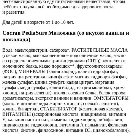
несбалансированную еду питательными веществами, чтобы
ребёнок получал всё необходимое для здорового роста
и развития.
Для детей в возрасте от 1 до 10 лет.
Состав PediaSure Малоежка (со вкусом ванили и
шоколада)
Вода, мальтодекстрин, сахароза*, РАСТИТЕЛЬНЫЕ МАСЛА
(соевое масло, высокоолеиновое подсолнечное масло, масло
со среднецепочечными триглицеридами (СЦТ)), концентрат
молочного белка, какао порошок**, фруктоолигосахариды
(ФОС), МИНЕРАЛЫ (калия хлорид, калия гидрофосфат,
натрия цитрат, трикальция фосфат, магния гидроортофосфат,
железа сульфат, цинка сульфат, калия цитрат, марганца
сульфат, меди сульфат, калия йодид, натрия молибдат, хрома
хлорид, натрия селенат), изолят соевого белка, белок гороха,
ароматизаторы, экстракт ванили и ванилин, ЭМУЛЬГАТОРЫ
(моно- и диглицериды жирных кислот, соевый лецитин),
холина битартрат, СТАБИЛИЗАТОР (ксантановая камедь),
ВИТАМИНЫ (аскорбиновая кислота, ниацинамид, витамин
Е, кальция пантотенат, тиамина гидрохлорид, рибофлавин,
пиридоксина гидрохлорид, витамина А пальмитат, фолиевая
кислота, биотин, филлохинон, витамин D3, цианокобаламин),