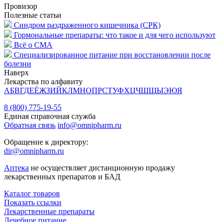
Провизор
Полезные статьи
Синдром раздраженного кишечника (СРК)
Гормональные препараты: что такое и для чего используют
Всё о СМА
Специализированное питание при восстановлении после
болезни
Наверх
Лекарства по алфавиту
А
Б
В
Г
Д
Е
Ё
Ж
З
И
Й
К
Л
М
Н
О
П
Р
С
Т
У
Ф
Х
Ц
Ч
Ш
Щ
Ы
Э
Ю
Я
8 (800) 775-19-55
Единая справочная служба
Обратная связь
info@omnipharm.ru
Обращение к директору:
dir@omnipharm.ru
Аптека
не осуществляет дистанционную продажу
лекарственных препаратов и БАД
Каталог товаров
Показать ссылки
Лекарственные препараты
Лечебное питание