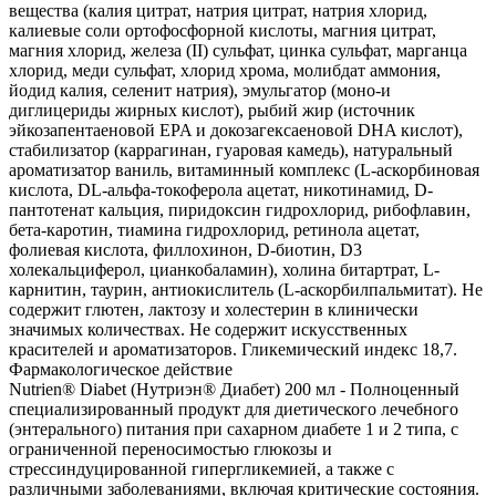
вещества (калия цитрат, натрия цитрат, натрия хлорид,
калиевые соли ортофосфорной кислоты, магния цитрат,
магния хлорид, железа (II) сульфат, цинка сульфат, марганца
хлорид, меди сульфат, хлорид хрома, молибдат аммония,
йодид калия, селенит натрия), эмульгатор (моно-и
диглицериды жирных кислот), рыбий жир (источник
эйкозапентаеновой EPA и докозагексаеновой DHA кислот),
стабилизатор (каррагинан, гуаровая камедь), натуральный
ароматизатор ваниль, витаминный комплекс (L-аскорбиновая
кислота, DL-альфа-токоферола ацетат, никотинамид, D-
пантотенат кальция, пиридоксин гидрохлорид, рибофлавин,
бета-каротин, тиамина гидрохлорид, ретинола ацетат,
фолиевая кислота, филлохинон, D-биотин, D3
холекальциферол, цианкобаламин), холина битартрат, L-
карнитин, таурин, антиокислитель (L-аскорбилпальмитат). Не
содержит глютен, лактозу и холестерин в клинически
значимых количествах. Не содержит искусственных
красителей и ароматизаторов. Гликемический индекс 18,7.
Фармакологическое действие
Nutrien® Diabet (Нутриэн® Диабет) 200 мл - Полноценный
специализированный продукт для диетического лечебного
(энтерального) питания при сахарном диабете 1 и 2 типа, с
ограниченной переносимостью глюкозы и
стрессиндуцированной гипергликемией, а также с
различными заболеваниями, включая критические состояния.