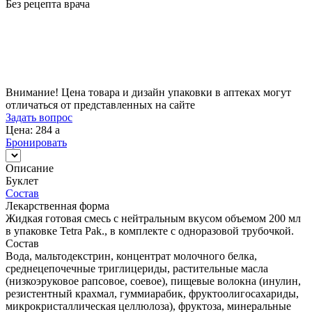
Без рецепта врача
Цена
284
a
Внимание! Цена товара и дизайн упаковки в аптеках могут
отличаться от представленных на сайте
Задать вопрос
Цена: 284
a
Бронировать
Описание
Буклет
Состав
Лекарственная форма
Жидкая готовая смесь с нейтральным вкусом объемом 200 мл
в упаковке Tetra Pak., в комплекте с одноразовой трубочкой.
Состав
Вода, мальтодекстрин, концентрат молочного белка,
среднецепочечные триглицериды, растительные масла
(низкоэруковое рапсовое, соевое), пищевые волокна (инулин,
резистентный крахмал, гуммиарабик, фруктоолигосахариды,
микрокристаллическая целлюлоза), фруктоза, минеральные