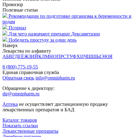
Провизор
Полезные статьи
Рекомендации по подготовке организма к беременности и
родам
Псориаз
Для чего назначают препарат Дексаметазон
Победить простуду за один день
Наверх
Лекарства по алфавиту
А
Б
В
Г
Д
Е
Ё
Ж
З
И
Й
К
Л
М
Н
О
П
Р
С
Т
У
Ф
Х
Ц
Ч
Ш
Щ
Ы
Э
Ю
Я
8 (800) 775-19-55
Единая справочная служба
Обратная связь
info@omnipharm.ru
Обращение к директору:
dir@omnipharm.ru
Аптека
не осуществляет дистанционную продажу
лекарственных препаратов и БАД
Каталог товаров
Показать ссылки
Лекарственные препараты
Лечебное питание