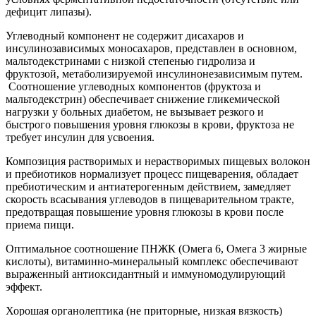
дефицит липазы).
Углеводный компонент не содержит дисахаров и
инсулинозависимых моносахаров, представлен в основном,
мальтодекстринами с низкой степенью гидролиза и
фруктозой, метаболизируемой инсулинонезависимым путем.
Соотношение углеводных компонентов (фруктоза и
мальтодекстрин) обеспечивает снижение гликемической
нагрузки у больных диабетом, не вызывает резкого и
быстрого повышения уровня глюкозы в крови, фруктоза не
требует инсулин для усвоения.
Композиция растворимых и нерастворимых пищевых волокон
и пребиотиков нормализует процесс пищеварения, обладает
пребиотическим и антиатерогенным действием, замедляет
скорость всасывания углеводов в пищеварительном тракте,
предотвращая повышение уровня глюкозы в крови после
приема пищи.
Оптимальное соотношение ПНЖК (Омега 6, Омега 3 жирные
кислоты), витаминно-минеральный комплекс обеспечивают
выраженный антиоксидантный и иммуномодулирующий
эффект.
Хорошая органолептика (не приторные, низкая вязкость)