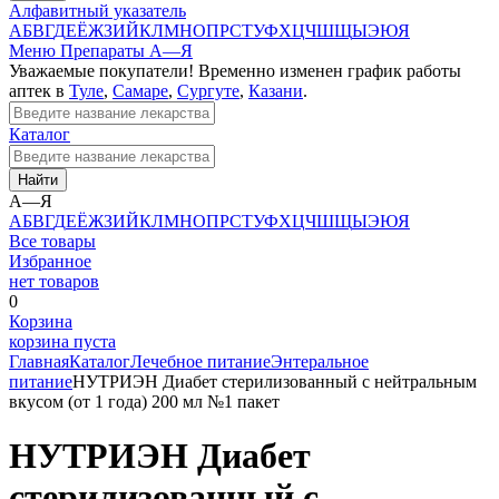
Алфавитный указатель
А
Б
В
Г
Д
Е
Ё
Ж
З
И
Й
К
Л
М
Н
О
П
Р
С
Т
У
Ф
Х
Ц
Ч
Ш
Щ
Ы
Э
Ю
Я
Меню
Препараты А—Я
Уважаемые покупатели! Временно изменен график работы
аптек в
Туле
,
Самаре
,
Сургуте
,
Казани
.
Каталог
Найти
А—Я
А
Б
В
Г
Д
Е
Ё
Ж
З
И
Й
К
Л
М
Н
О
П
Р
С
Т
У
Ф
Х
Ц
Ч
Ш
Щ
Ы
Э
Ю
Я
Все товары
Избранное
нет товаров
0
Корзина
корзина пуста
Главная
Каталог
Лечебное питание
Энтеральное
питание
НУТРИЭН Диабет стерилизованный с нейтральным
вкусом (от 1 года) 200 мл №1 пакет
НУТРИЭН Диабет
стерилизованный с