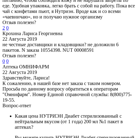
питанию, чтобы соблюдать кбжу и не нарушать запреты по
еде. Удобная упаковка, легко брать с собой на работу. Пока все
чай с конфетами пьют, я Нутриэн. Вроде как и со всеми
«чаевничаю», но и получаю нужное организму
Отзыв полезен?
2
0
Крохина Лариса Георгиевна
22 Августа 2019
не честные доставщики и кладовщики? не доложили 6
пакетов. N заказа 10554398. NUT 00008591
Отзыв полезен?
0
0
Аптека ОМНИФАРМ
22 Августа 2019
Здравствуйте, Лариса!
К сожалению, в нашей базе нет заказа с таким номером.
Просьба по данному вопросу обратиться к операторам
"Омнифарм". Номер Единой справочной службы: 8(800)775-
19-55.
Вопрос-ответ
Какая цена НУТРИЭН Диабет стерилизованный с
нейтральным вкусом (от 1 года) 200 мл №1 пакет в
аптеках?
Вы можете купить НУТРИЭН Диабет стерилизованный