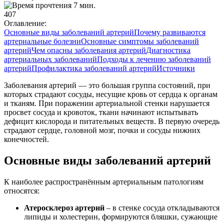
7 мин.
407
Оглавление:
Основные виды заболеваний артерий
Почему развиваются
артериальные болезни
Основные симптомы заболеваний
артерий
Чем опасны заболевания артерий
Диагностика
артериальных заболеваний
Подходы к лечению заболеваний
артерий
Профилактика заболеваний артерий
Источники
Заболевания артерий — это большая группа состояний, при
которых страдают сосуды, несущие кровь от сердца к органам
и тканям. При поражении артериальной стенки нарушается
просвет сосуда и кровоток, ткани начинают испытывать
дефицит кислорода и питательных веществ. В первую очередь
страдают сердце, головной мозг, почки и сосуды нижних
конечностей.
Основные виды заболеваний артерий
К наиболее распространённым артериальным патологиям
относятся:
Атеросклероз артерий
– в стенке сосуда откладываются
липиды и холестерин, формируются бляшки, сужающие