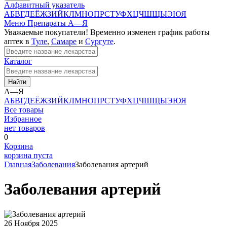
Алфавитный указатель
А
Б
В
Г
Д
Е
Ё
Ж
З
И
Й
К
Л
М
Н
О
П
Р
С
Т
У
Ф
Х
Ц
Ч
Ш
Щ
Ы
Э
Ю
Я
Меню
Препараты А—Я
Уважаемые покупатели! Временно изменен график работы
аптек в
Туле
,
Самаре
и
Сургуте
.
Каталог
Найти
А—Я
А
Б
В
Г
Д
Е
Ё
Ж
З
И
Й
К
Л
М
Н
О
П
Р
С
Т
У
Ф
Х
Ц
Ч
Ш
Щ
Ы
Э
Ю
Я
Все товары
Избранное
нет товаров
0
Корзина
корзина пуста
Главная
Заболевания
Заболевания артерий
Заболевания артерий
26 Ноября 2025