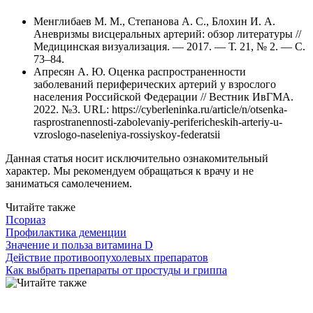
Менглибаев М. М., Степанова А. С., Блохин И. А.
Аневризмы висцеральных артерий: обзор литературы //
Медицинская визуализация. — 2017. — Т. 21, № 2. — С.
73–84.
Апресян А. Ю. Оценка распространенности
заболеваний периферических артерий у взрослого
населения Российской Федерации // Вестник ИвГМА.
2022. №3. URL: https://cyberleninka.ru/article/n/otsenka-
rasprostranennosti-zabolevaniy-perifericheskih-arteriy-u-
vzroslogo-naseleniya-rossiyskoy-federatsii
Данная статья носит исключительно ознакомительный
характер. Мы рекомендуем обращаться к врачу и не
заниматься самолечением.
Читайте также
Псориаз
Профилактика деменции
Значение и польза витамина D
Действие противоопухолевых препаратов
Как выбрать препараты от простуды и гриппа