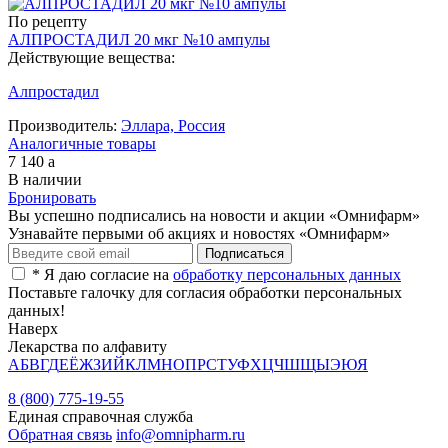
По рецепту
АЛПРОСТАДИЛ 20 мкг №10 ампулы
Действующие вещества:
Алпростадил
Производитель:
Эллара, Россия
Аналогичные товары
7 140
a
В наличии
Бронировать
Вы успешно подписались на новости и акции «Омнифарм»
Узнавайте первыми об акциях и новостях «Омнифарм»
*
Я даю согласие на
обработку персональных данных
Поставьте галочку для согласия обработки персональных
данных!
Наверх
Лекарства по алфавиту
А
Б
В
Г
Д
Е
Ё
Ж
З
И
Й
К
Л
М
Н
О
П
Р
С
Т
У
Ф
Х
Ц
Ч
Ш
Щ
Ы
Э
Ю
Я
8 (800) 775-19-55
Единая справочная служба
Обратная связь
info@omnipharm.ru