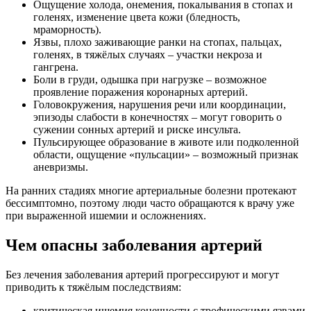
Ощущение холода, онемения, покалывания в стопах и
голенях, изменение цвета кожи (бледность,
мраморность).
Язвы, плохо заживающие ранки на стопах, пальцах,
голенях, в тяжёлых случаях – участки некроза и
гангрена.
Боли в груди, одышка при нагрузке – возможное
проявление поражения коронарных артерий.
Головокружения, нарушения речи или координации,
эпизоды слабости в конечностях – могут говорить о
сужении сонных артерий и риске инсульта.
Пульсирующее образование в животе или подколенной
области, ощущение «пульсации» – возможный признак
аневризмы.
На ранних стадиях многие артериальные болезни протекают
бессимптомно, поэтому люди часто обращаются к врачу уже
при выраженной ишемии и осложнениях.
Чем опасны заболевания артерий
Без лечения заболевания артерий прогрессируют и могут
приводить к тяжёлым последствиям:
критическая ишемия конечности с трофическими язвами