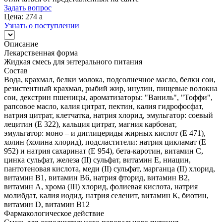
Задать вопрос
Цена: 274
a
Узнать о поступлении
Описание
Лекарственная форма
Жидкая смесь для энтерального питания
Состав
Вода, крахмал, белки молока, подсолнечное масло, белки сои,
резистентный крахмал, рыбий жир, инулин, пищевые волокна
сои, декстрин пшеницы, ароматизаторы: "Ваниль", "Тоффи",
рапсовое масло, калия цитрат, пектин, калия гидрофосфат,
натрия цитрат, клетчатка, натрия хлорид, эмульгатор: соевый
лецитин (Е 322), кальция цитрат, магния карбонат,
эмульгатор: моно – и диглицериды жирных кислот (Е 471),
холин (холина хлорид), подсластители: натрия цикламат (Е
952) и натрия сахаринат (Е 954), бета-каротин, витамин С,
цинка сульфат, железа (II) сульфат, витамин Е, ниацин,
пантотеновая кислота, меди (II) сульфат, марганца (II) хлорид,
витамин В1, витамин В6, натрия фторид, витамин В2,
витамин А, хрома (III) хлорид, фолиевая кислота, натрия
молибдат, калия иодид, натрия селенит, витамин К, биотин,
витамин D, витамин В12
Фармакологическое действие