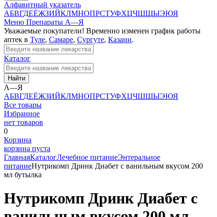
Алфавитный указатель
А
Б
В
Г
Д
Е
Ё
Ж
З
И
Й
К
Л
М
Н
О
П
Р
С
Т
У
Ф
Х
Ц
Ч
Ш
Щ
Ы
Э
Ю
Я
Меню
Препараты А—Я
Уважаемые покупатели! Временно изменен график работы
аптек в
Туле
,
Самаре
,
Сургуте
,
Казани
.
Каталог
Найти
А—Я
А
Б
В
Г
Д
Е
Ё
Ж
З
И
Й
К
Л
М
Н
О
П
Р
С
Т
У
Ф
Х
Ц
Ч
Ш
Щ
Ы
Э
Ю
Я
Все товары
Избранное
нет товаров
0
Корзина
корзина пуста
Главная
Каталог
Лечебное питание
Энтеральное
питание
Нутрикомп Дринк Диабет с ванильным вкусом 200
мл бутылка
Нутрикомп Дринк Диабет с
ванильным вкусом 200 мл