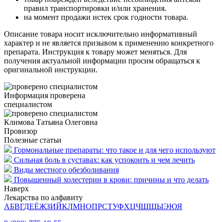
правил транспортировки и/или хранения.
на момент продажи истек срок годности товара.
Описание товара носит исключительно информативный
характер и не является призывом к применению конкретного
препарата. Инструкция к товару может меняться. Для
получения актуальной информации просим обращаться к
оригинальной инструкции.
Информация проверена
специалистом
Климова Татьяна Олеговна
Провизор
Полезные статьи
Гормональные препараты: что такое и для чего используют
Сильная боль в суставах: как успокоить и чем лечить
Виды местного обезболивания
Повышенный холестерин в крови: причины и что делать
Наверх
Лекарства по алфавиту
А
Б
В
Г
Д
Е
Ё
Ж
З
И
Й
К
Л
М
Н
О
П
Р
С
Т
У
Ф
Х
Ц
Ч
Ш
Щ
Ы
Э
Ю
Я