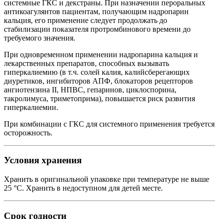
системные ГКС и декстраны. При назначении пероральных
антикоагулянтов пациентам, получающим надропарин
кальция, его применение следует продолжать до
стабилизации показателя протромбинового времени до
требуемого значения.
При одновременном применении надропарина кальция и
лекарственных препаратов, способных вызывать
гиперкалиемию (в т.ч. солей калия, калийсберегающих
диуретиков, ингибиторов АПФ, блокаторов рецепторов
ангиотензина II, НПВС, гепаринов, циклоспорина,
такролимуса, триметоприма), повышается риск развития
гиперкалиемии.
При комбинации с ГКС для системного применения требуется
осторожность.
Условия хранения
Хранить в оригинальной упаковке при температуре не выше
25 °С. Хранить в недоступном для детей месте.
Срок годности