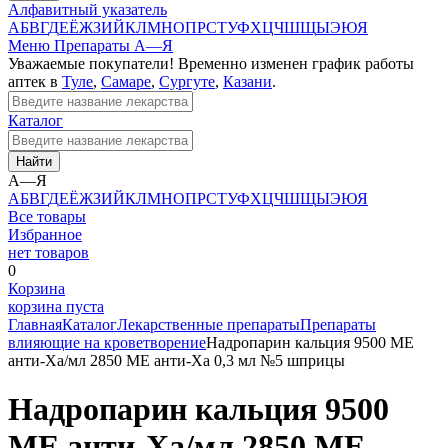
Алфавитный указатель
А
Б
В
Г
Д
Е
Ё
Ж
З
И
Й
К
Л
М
Н
О
П
Р
С
Т
У
Ф
Х
Ц
Ч
Ш
Щ
Ы
Э
Ю
Я
Меню
Препараты А—Я
Уважаемые покупатели! Временно изменен график работы
аптек в
Туле
,
Самаре
,
Сургуте
,
Казани
.
Каталог
Найти
А—Я
А
Б
В
Г
Д
Е
Ё
Ж
З
И
Й
К
Л
М
Н
О
П
Р
С
Т
У
Ф
Х
Ц
Ч
Ш
Щ
Ы
Э
Ю
Я
Все товары
Избранное
нет товаров
0
Корзина
корзина пуста
Главная
Каталог
Лекарственные препараты
Препараты
влияющие на кроветворение
Надропарин кальция 9500 МЕ
анти-Ха/мл 2850 МЕ анти-Ха 0,3 мл №5 шприцы
Надропарин кальция 9500
МЕ анти-Ха/мл 2850 МЕ