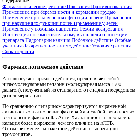
Содержание
Фармакологическое действие
Показания
Противопоказания
Применение при беременности и кормлении грудью
Применение при нарушениях функции печени
Применение
при нарушениях функции почек
Применение у детей
Применение у пожилых пациентов
Режим дозирования
Инструкция по самостоятельному выполнению инъекции
препарата Надропарин кальция
Побочное действие
Особые
указания
Лекарственное взаимодействие
Условия хранения
Срок годности
Фармакологическое действие
Антикоагулянт прямого действия; представляет собой
низкомолекулярный гепарин (молекулярная масса 4500
дальтон), полученный из стандартного гепарина посредством
деполимеризации.
По сравнению с гепарином характеризуется выраженной
активностью в отношении фактора Ха и слабой активностью
в отношении фактора IIа. Анти-Ха активность надропарина
кальция более выражена, чем его влияние на АЧТВ.
Оказывает менее выраженное действие на агрегацию
тромбоцитов.