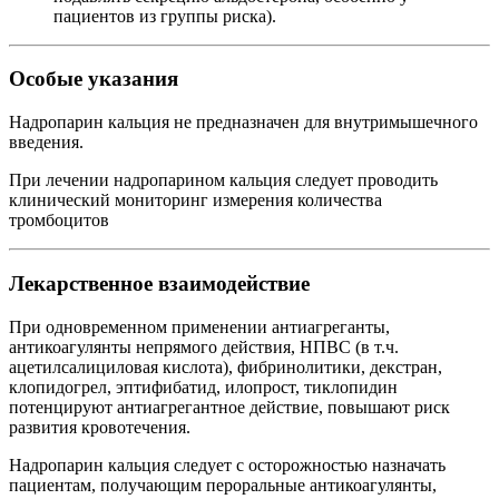
пациентов из группы риска).
Особые указания
Надропарин кальция не предназначен для внутримышечного
введения.
При лечении надропарином кальция следует проводить
клинический мониторинг измерения количества
тромбоцитов
Лекарственное взаимодействие
При одновременном применении антиагреганты,
антикоагулянты непрямого действия, НПВС (в т.ч.
ацетилсалициловая кислота), фибринолитики, декстран,
клопидогрел, эптифибатид, илопрост, тиклопидин
потенцируют антиагрегантное действие, повышают риск
развития кровотечения.
Надропарин кальция следует с осторожностью назначать
пациентам, получающим пероральные антикоагулянты,