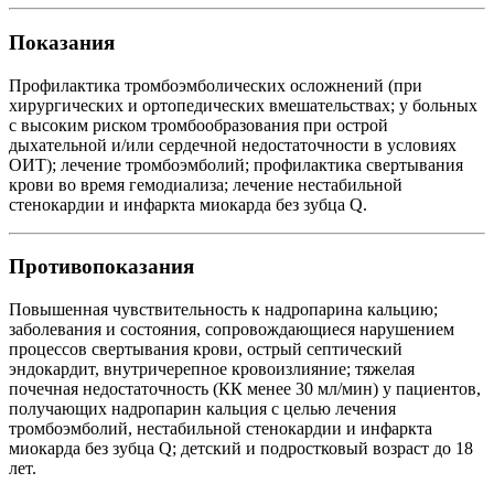
Показания
Профилактика тромбоэмболических осложнений (при
хирургических и ортопедических вмешательствах; у больных
с высоким риском тромбообразования при острой
дыхательной и/или сердечной недостаточности в условиях
ОИТ); лечение тромбоэмболий; профилактика свертывания
крови во время гемодиализа; лечение нестабильной
стенокардии и инфаркта миокарда без зубца Q.
Противопоказания
Повышенная чувствительность к надропарина кальцию;
заболевания и состояния, сопровождающиеся нарушением
процессов свертывания крови, острый септический
эндокардит, внутричерепное кровоизлияние; тяжелая
почечная недостаточность (КК менее 30 мл/мин) у пациентов,
получающих надропарин кальция с целью лечения
тромбоэмболий, нестабильной стенокардии и инфаркта
миокарда без зубца Q; детский и подростковый возраст до 18
лет.