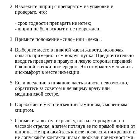
Извлеките шприц с препаратом из упаковки и
проверьте, что:
- срок годности препарата не истек;
- шприц не был вскрыт и не поврежден.
Примите положение «сидя» или «лежа».
Выберите место в нижней части живота, исключая
область примерно 5 см вокруг пупка. Предпочтительно
вводить препарат в правую и левую стороны передней
брюшной стенки поочередно. Это поможет уменьшить
дискомфорт в месте инъекции.
Если введение в нижнюю часть живота невозможно,
обратитесь за советом к лечащему врачу или
медицинской сестре.
Обработайте место инъекции тампоном, смоченным
спиртом.
Снимите защитную крышку, вначале прокрутив по
часовой стрелке, а затем потянув ее по прямой линии от
шприца. Не прикасайтесь к игле после снятия крышки и
не допускайте контакта иглы с любыми поверхностями.