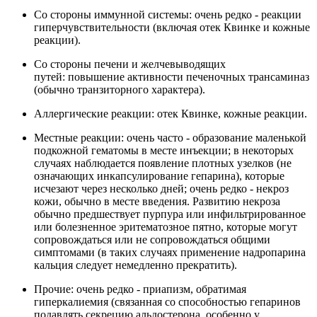
Со стороны иммунной системы: очень редко - реакции
гиперчувствительности (включая отек Квинке и кожные
реакции).
Со стороны печени и желчевыводящих
путей: повышение активности печеночных трансаминаз
(обычно транзиторного характера).
Аллергические реакции: отек Квинке, кожные реакции.
Местные реакции: очень часто - образование маленькой
подкожной гематомы в месте инъекции; в некоторых
случаях наблюдается появление плотных узелков (не
означающих инкапсулирование гепарина), которые
исчезают через несколько дней; очень редко - некроз
кожи, обычно в месте введения. Развитию некроза
обычно предшествует пурпура или инфильтрированное
или болезненное эритематозное пятно, которые могут
сопровождаться или не сопровождаться общими
симптомами (в таких случаях применение надропарина
кальция следует немедленно прекратить).
Прочие: очень редко - приапизм, обратимая
гиперкалиемия (связанная со способностью гепаринов
подавлять секрецию альдостерона, особенно у