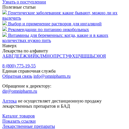
Узнать о поступлении
Полезные статьи
Генетические заболевания: какие бывают, можно ли их
вылечить
Выбор и применение растворов для ингаляций
Рекомендации по питанию онкобольных
Витамины для беременных: когда, какие и в каких
количествах нужно пить
Наверх
Лекарства по алфавиту
А
Б
В
Г
Д
Е
Ё
Ж
З
И
Й
К
Л
М
Н
О
П
Р
С
Т
У
Ф
Х
Ц
Ч
Ш
Щ
Ы
Э
Ю
Я
8 (800) 775-19-55
Единая справочная служба
Обратная связь
info@omnipharm.ru
Обращение к директору:
dir@omnipharm.ru
Аптека
не осуществляет дистанционную продажу
лекарственных препаратов и БАД
Каталог товаров
Показать ссылки
Лекарственные препараты