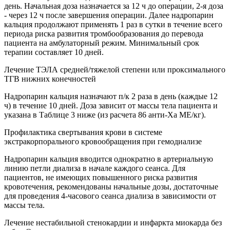
день. Начальная доза назначается за 12 ч до операции, 2-я доза
- через 12 ч после завершения операции. Далее надропарин
кальция продолжают применять 1 раз в сутки в течение всего
периода риска развития тромбообразования до перевода
пациента на амбулаторный режим. Минимальный срок
терапии составляет 10 дней.
Лечение ТЭЛА средней/тяжелой степени или проксимального
ТГВ нижних конечностей
Надропарин кальция назначают п/к 2 раза в день (каждые 12
ч) в течение 10 дней. Доза зависит от массы тела пациента и
указана в Таблице 3 ниже (из расчета 86 анти-Ха МЕ/кг).
Профилактика свертывания крови в системе
экстракорпорального кровообращения при гемодиализе
Надропарин кальция вводится однократно в артериальную
линию петли диализа в начале каждого сеанса. Для
пациентов, не имеющих повышенного риска развития
кровотечения, рекомендованы начальные дозы, достаточные
для проведения 4-часового сеанса диализа в зависимости от
массы тела.
Лечение нестабильной стенокардии и инфаркта миокарда без