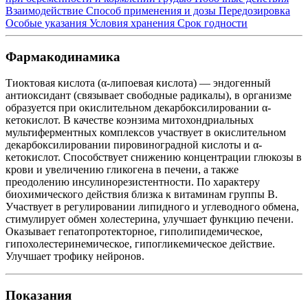
Взаимодействие
Способ применения и дозы
Передозировка
Особые указания
Условия хранения
Срок годности
Фармакодинамика
Тиоктовая кислота (α-липоевая кислота) — эндогенный
антиоксидант (связывает свободные радикалы), в организме
образуется при окислительном декарбоксилировании α-
кетокислот. В качестве коэнзима митохондриальных
мультиферментных комплексов участвует в окислительном
декарбоксилировании пировиноградной кислоты и α-
кетокислот. Способствует снижению концентрации глюкозы в
крови и увеличению гликогена в печени, а также
преодолению инсулинорезистентности. По характеру
биохимического действия близка к витаминам группы В.
Участвует в регулировании липидного и углеводного обмена,
стимулирует обмен холестерина, улучшает функцию печени.
Оказывает гепатопротекторное, гиполипидемическое,
гипохолестеринемическое, гипогликемическое действие.
Улучшает трофику нейронов.
Показания