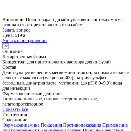
519
a
Внимание! Цена товара и дизайн упаковки в аптеках могут
отличаться от представленных на сайте
Задать вопрос
Цена: 519
a
Узнать о поступлении
Описание
Лекарственная форма
Концентрат для приготовления раствора для инфузий
Состав
Действующее вещество: меглюмина тиоктат, вспомогательные
вещества: макрогол (макрогол-300), натрия сульфит
безводный, динатрия эдета, меглюмин (до рН 8,0–9,0); вода
для инъекций
Фармакологическое действие
Гипогликемическое, гипохолестеринемическое,
гепатопротекторное
Показать все
Инструкция
Содержание
Фармакодинамика
Показания
Противопоказания
Применение
при беременности и кормлении грудью
Побочные действия