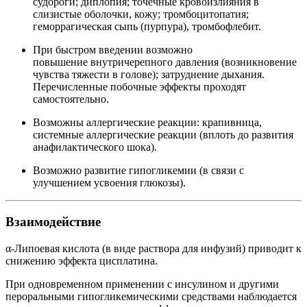
судороги; диплопия; точечные кровоизлияния в
слизистые оболочки, кожу; тромбоцитопатия;
геморрагическая сыпь (пурпура), тромбофлебит.
При быстром введении возможно
повышение внутричерепного давления (возникновение
чувства тяжести в голове); затруднение дыхания.
Перечисленные побочные эффекты проходят
самостоятельно.
Возможны аллергические реакции: крапивница,
системные аллергические реакции (вплоть до развития
анафилактического шока).
Возможно развитие гипогликемии (в связи с
улучшением усвоения глюкозы).
Взаимодействие
α-Липоевая кислота (в виде раствора для инфузий) приводит к
снижению эффекта цисплатина.
При одновременном применении с инсулином и другими
пероральными гипогликемическими средствами наблюдается