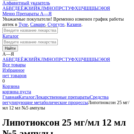
Алфавитный указатель
А
Б
В
Г
Д
Е
Ё
Ж
З
И
Й
К
Л
М
Н
О
П
Р
С
Т
У
Ф
Х
Ц
Ч
Ш
Щ
Ы
Э
Ю
Я
Меню
Препараты А—Я
Уважаемые покупатели! Временно изменен график работы
аптек в
Туле
,
Самаре
,
Сургуте
,
Казани
.
Каталог
Найти
А—Я
А
Б
В
Г
Д
Е
Ё
Ж
З
И
Й
К
Л
М
Н
О
П
Р
С
Т
У
Ф
Х
Ц
Ч
Ш
Щ
Ы
Э
Ю
Я
Все товары
Избранное
нет товаров
0
Корзина
корзина пуста
Главная
Каталог
Лекарственные препараты
Средства
регулирующие метаболические процессы
Липотиоксон 25 мг/
мл 12 мл №5 ампулы
Липотиоксон 25 мг/мл 12 мл
№5 ампулы