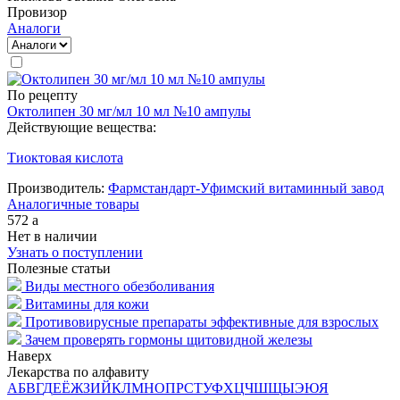
Провизор
Аналоги
По рецепту
Октолипен 30 мг/мл 10 мл №10 ампулы
Действующие вещества:
Тиоктовая кислота
Производитель:
Фармстандарт-Уфимский витаминный завод
Аналогичные товары
572
a
Нет в наличии
Узнать о поступлении
Полезные статьи
Виды местного обезболивания
Витамины для кожи
Противовирусные препараты эффективные для взрослых
Зачем проверять гормоны щитовидной железы
Наверх
Лекарства по алфавиту
А
Б
В
Г
Д
Е
Ё
Ж
З
И
Й
К
Л
М
Н
О
П
Р
С
Т
У
Ф
Х
Ц
Ч
Ш
Щ
Ы
Э
Ю
Я