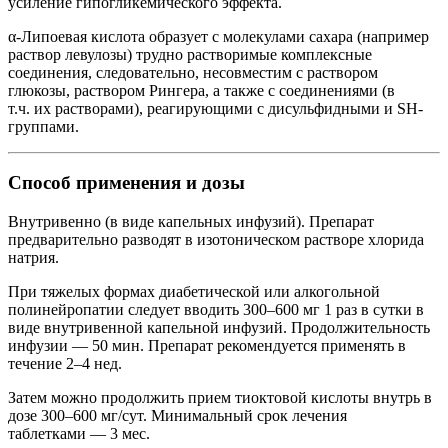
усиление гипогликемического эффекта.
α-Липоевая кислота образует с молекулами сахара (например
раствор левулозы) трудно растворимые комплексные
соединения, следовательно, несовместим с раствором
глюкозы, раствором Рингера, а также с соединениями (в
т.ч. их растворами), реагирующими с дисульфидными и SH-
группами.
Способ применения и дозы
Внутривенно (в виде капельных инфузий). Препарат
предварительно разводят в изотоническом растворе хлорида
натрия.
При тяжелых формах диабетической или алкогольной
полинейропатии следует вводить 300–600 мг 1 раз в сутки в
виде внутривенной капельной инфузий. Продолжительность
инфузии — 50 мин. Препарат рекомендуется применять в
течение 2–4 нед.
Затем можно продолжить прием тиоктовой кислоты внутрь в
дозе 300–600 мг/сут. Минимальный срок лечения
таблетками — 3 мес.