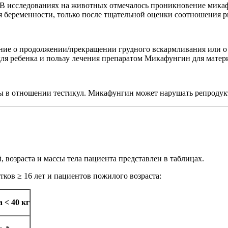
 В исследованиях на животных отмечалось проникновение микаф
 беременности, только после тщательной оценки соотношения ри
шение о продолжении/прекращении грудного вскармливания или
для ребенка и пользу лечения препаратом Микафунгин для матер
ты в отношении тестикул. Микафунгин может нарушать репрод
возраста и массы тела пациента представлен в таблицах.
ков ≥ 16 лет и пациентов пожилого возраста:
 < 40 кг