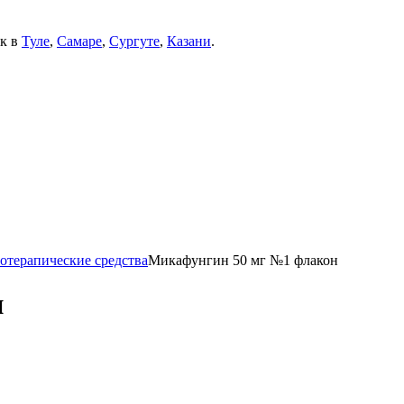
ек в
Туле
,
Самаре
,
Сургуте
,
Казани
.
отерапические средства
Микафунгин 50 мг №1 флакон
н