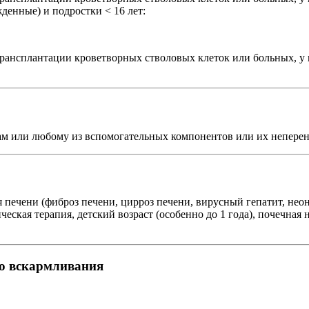
ожденные) и подростки < 16 лет:
трансплантации кроветворных стволовых клеток или больных, у 
ам или любому из вспомогательных компонентов или их неперен
 печени (фиброз печени, цирроз печени, вирусный гепатит, не
ческая терапия, детский возраст (особенно до 1 года), почечна
го вскармливания