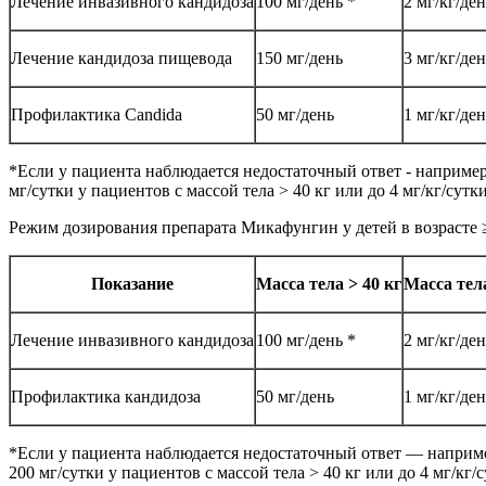
Лечение инвазивного кандидоза
100 мг/день *
2 мг/кг/ден
Лечение кандидоза пищевода
150 мг/день
3 мг/кг/де
Профилактика Candida
50 мг/день
1 мг/кг/де
*Если у пациента наблюдается недостаточный ответ - например
мг/сутки у пациентов с массой тела > 40 кг или до 4 мг/кг/сутки
Режим дозирования препарата Микафунгин у детей в возрасте ≥4
Показание
Масса тела > 40 кг
Масса тела
Лечение инвазивного кандидоза
100 мг/день *
2 мг/кг/де
Профилактика кандидоза
50 мг/день
1 мг/кг/де
*Если у пациента наблюдается недостаточный ответ — наприме
200 мг/сутки у пациентов с массой тела > 40 кг или до 4 мг/кг/с