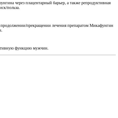
унгина через плацентарный барьер, а также репродуктивная
ск/польза.
 о продолжении/прекращении лечения препаратом Микафунгин
и.
уктивную функцию мужчин.