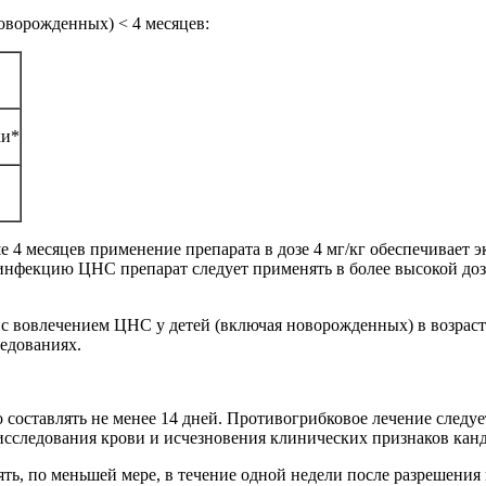
оворожденных) < 4 месяцев:
ки*
е 4 месяцев применение препарата в дозе 4 мг/кг обеспечивает
 инфекцию ЦНС препарат следует применять в более высокой дозе
с вовлечением ЦНС у детей (включая новорожденных) в возрасте 
ледованиях.
оставлять не менее 14 дней. Противогрибковое лечение следует
исследования крови и исчезновения клинических признаков канд
ь, по меньшей мере, в течение одной недели после разрешения