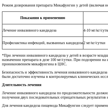
Режим дозирования препарата Микафунгин у детей (включая н
Показания к применению
Лечение инвазивного кандидоза
4-10 мг/кг/сут
Профилактика инфекций, вызванных кандидоза
2 мг/кг/сутки
*При лечении инвазивного кандидоза у детей в возрасте младш
назначении препарата в дозе 100 мг/сутки. При подозрении на
проникновением микафунгина в ЦНС.
Безопасность и эффективность лечения инвазивного кандидоза 
были достаточно изучены в контролируемых клинических исс
Длительность лечения
Лечение инвазивного кандидоза по продолжительности должно с
получения двух последовательных отрицательных результатов 
Для лечения кандидоза пищевода Микафунгин следует применят