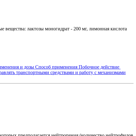
е вещества: лактозы моногидрат - 200 мг, лимонная кислота
именения и дозы
Способ применения
Побочное действие
равлять транспортными средствами и работу с механизмами
которых предполагается нейтропения (количество нейтрофилов