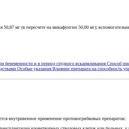
50,87 мг (в пересчете на микафунгин 50,00 мг); вспомогательны
и беременности и в период грудного вскармливания
Способ пр
едствами
Особые указания
Влияние препарата на способность уп
уется внутривенное применение противогрибковых препаратов;
трансплантации кроветворных стволовых клеток или больных, у 