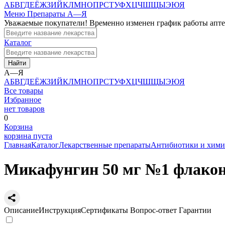
А
Б
В
Г
Д
Е
Ё
Ж
З
И
Й
К
Л
М
Н
О
П
Р
С
Т
У
Ф
Х
Ц
Ч
Ш
Щ
Ы
Э
Ю
Я
Меню
Препараты А—Я
Уважаемые покупатели! Временно изменен график работы апт
Каталог
Найти
А—Я
А
Б
В
Г
Д
Е
Ё
Ж
З
И
Й
К
Л
М
Н
О
П
Р
С
Т
У
Ф
Х
Ц
Ч
Ш
Щ
Ы
Э
Ю
Я
Все товары
Избранное
нет товаров
0
Корзина
корзина пуста
Главная
Каталог
Лекарственные препараты
Антибиотики и хими
Микафунгин 50 мг №1 флако
Описание
Инструкция
Сертификаты
Вопрос-ответ
Гарантии