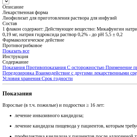
Описание
Лекарственная форма
Лиофилизат для приготовления раствора для инфузий
Состав
1 флакон содержит: Действующее вещество: Микафунгин натрия 
0,19 мг, натрия гидроксида раствор 0,2% - до рН 5,5 ± 0,2
Фармакологическое действие
Противогрибковое
Показать все
Инструкция
Содержание
Показания
Противопоказания
С осторожностью
Применение пр
Передозировка
Взаимодействие с другими лекарственными ср
Условия хранения
Срок годности
Показания
Взрослые (в т.ч. пожилые) и подростки ≥ 16 лет:
лечение инвазивного кандидоза;
лечение кандидоза пищевода у пациентов, которым треб
профилактика кандидоза у пациентов после аллогенной 