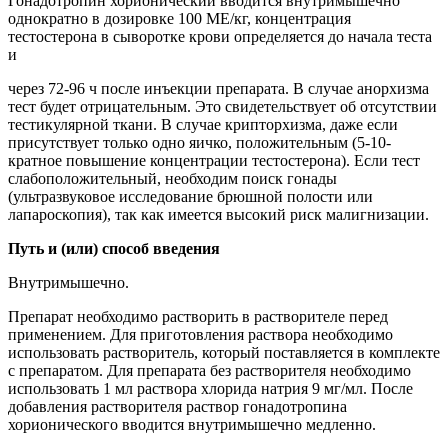
Гонадотропин хорионический вводится внутримышечно
однократно в дозировке 100 МЕ/кг, концентрация
тестостерона в сыворотке крови определяется до начала теста
и
через 72-96 ч после инъекции препарата. В случае анорхизма
тест будет отрицательным. Это свидетельствует об отсутствии
тестикулярной ткани. В случае крипторхизма, даже если
присутствует только одно яичко, положительным (5-10-
кратное повышение концентрации тестостерона). Если тест
слабоположительный, необходим поиск гонады
(ультразвуковое исследование брюшной полости или
лапароскопия), так как имеется высокий риск малигнизации.
Путь и (или) способ введения
Внутримышечно.
Препарат необходимо растворить в растворителе перед
применением. Для приготовления раствора необходимо
использовать растворитель, который поставляется в комплекте
с препаратом. Для препарата без растворителя необходимо
использовать 1 мл раствора хлорида натрия 9 мг/мл. После
добавления растворителя раствор гонадотропина
хорионического вводится внутримышечно медленно.