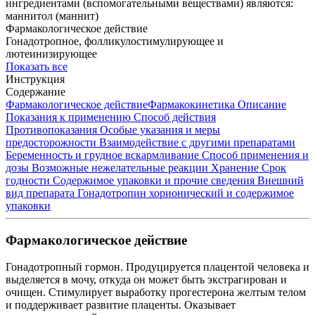
ингредиентами (вспомогательными веществами) являются:
маннитол (маннит)
Фармакологическое действие
Гонадотропное, фолликулостимулирующее и
лютеинизирующее
Показать все
Инструкция
Содержание
Фармакологическое действие
Фармакокинетика
Описание
Показания к применению
Способ действия
Противопоказания
Особые указания и меры
предосторожности
Взаимодействие с другими препаратами
Беременность и грудное вскармливание
Способ применения и
дозы
Возможные нежелательные реакции
Хранение
Срок
годности
Содержимое упаковки и прочие сведения
Внешний
вид препарата Гонадотропин хорионический и содержимое
упаковки
Фармакологическое действие
Гонадотропный гормон. Продуцируется плацентой человека и
выделяется в мочу, откуда он может быть экстрагирован и
очищен. Стимулирует выработку прогестерона желтым телом
и поддерживает развитие плаценты. Оказывает