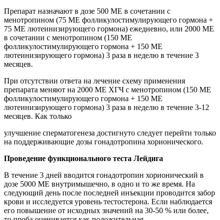
Препарат назначают в дозе 500 МE в сочетании с
менотропином (75 МЕ фолликулостимулирующего гормона +
75 МЕ лютеинизирующего гормона) ежедневно, или 2000 МE
в сочетании с менотропином (150 МЕ
фолликулостимулирующего гормона + 150 МЕ
лютеинизирующего гормона) 3 раза в неделю в течение 3
месяцев.
При отсутствии ответа на лечение схему применения
препарата меняют на 2000 МE ХГЧ с менотропином (150 МЕ
фолликулостимулирующего гормона + 150 МЕ
лютеинизирующего гормона) 3 раза в неделю в течение 3-12
месяцев. Как только
улучшение сперматогенеза достигнуто следует перейти только
на поддерживающие дозы гонадотропина хорионического.
Проведение функционального теста Лейдига
В течение 3 дней вводится гонадотропин хорионический в
дозе 5000 МЕ внутримышечно, в одно и то же время. На
следующий день после последней инъекции проводится забор
крови и исследуется уровень тестостерона. Если наблюдается
его повышение от исходных значений на 30-50 % или более,
то проба оценивается как положительная.