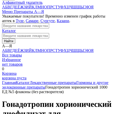
Алфавитный указатель
А
Б
В
Г
Д
Е
Ё
Ж
З
И
Й
К
Л
М
Н
О
П
Р
С
Т
У
Ф
Х
Ц
Ч
Ш
Щ
Ы
Э
Ю
Я
Меню
Препараты А—Я
Уважаемые покупатели! Временно изменен график работы
аптек в
Туле
,
Самаре
,
Сургуте
,
Казани
.
Каталог
Найти
А—Я
А
Б
В
Г
Д
Е
Ё
Ж
З
И
Й
К
Л
М
Н
О
П
Р
С
Т
У
Ф
Х
Ц
Ч
Ш
Щ
Ы
Э
Ю
Я
Все товары
Избранное
нет товаров
0
Корзина
корзина пуста
Главная
Каталог
Лекарственные препараты
Гормоны и другие
эндокринные препараты
Гонадотропин хорионический 1000
ЕД №5 флаконы (без растворителя)
Гонадотропин хорионический
лиофилизат для