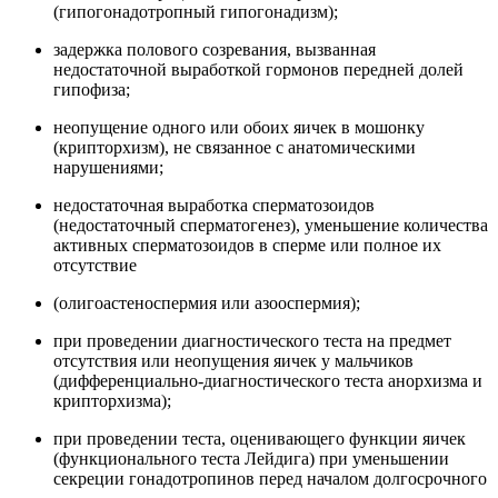
(гипогонадотропный гипогонадизм);
задержка полового созревания, вызванная
недостаточной выработкой гормонов передней долей
гипофиза;
неопущение одного или обоих яичек в мошонку
(крипторхизм), не связанное с анатомическими
нарушениями;
недостаточная выработка сперматозоидов
(недостаточный сперматогенез), уменьшение количества
активных сперматозоидов в сперме или полное их
отсутствие
(олигоастеноспермия или азооспермия);
при проведении диагностического теста на предмет
отсутствия или неопущения яичек у мальчиков
(дифференциально-диагностического теста анорхизма и
крипторхизма);
при проведении теста, оценивающего функции яичек
(функционального теста Лейдига) при уменьшении
секреции гонадотропинов перед началом долгосрочного