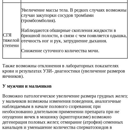
Увеличение массы тела. В редких случаях возможны
случаи закупорки сосудов тромбами
(тромбоэмболия).
Наблюдаются обширные скопления жидкости в
СГЯ
брюшной полости, в связи с чем появляется одышка,
тяжелой
отечность ног и рук, затруднение дыхания.
степени
Снижение суточного количества мочи.
Также возможны отклонения в лабораторных показателях
крови и результатах УЗИ- диагностики (увеличение размеров
яичников).
У мужчин и мальчиков
Возможно патологическое увеличение размера грудных желез;
у мальчиков возможны изменения поведения, аналогичные
наблюдаемым в начале полового созревания; при
необоснованно длительном применении препарата при не
опущении яичек в мошонку (крипторхизме) возможно
дегенерация половых желез; отмирание (атрофия) семенных
канальцев и уменьшение количества сперматозоидов в