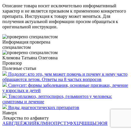
Описание товара носит исключительно информативный
характер и не является призывом к применению конкретного
препарата. Инструкция к товару может меняться. Для
получения актуальной информации просим обращаться к
оригинальной инструкции.
Информация проверена
специалистом
Климова Татьяна Олеговна
Провизор
Полезные статьи
Подолог: кто это, чем может помочь и почему к нему часто
обращаются летом. Ответы на 8 частых вопросов
Синусит: формы заболевания, основные признаки, лечение
у взрослых и детей
Токсоплазмоз, лептоспироз, гельминтоз у человека:
симптомы и лечение
Виды диагностических препаратов
Наверх
Лекарства по алфавиту
А
Б
В
Г
Д
Е
Ё
Ж
З
И
Й
К
Л
М
Н
О
П
Р
С
Т
У
Ф
Х
Ц
Ч
Ш
Щ
Ы
Э
Ю
Я