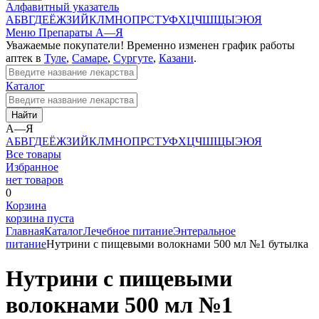
Алфавитный указатель
А
Б
В
Г
Д
Е
Ё
Ж
З
И
Й
К
Л
М
Н
О
П
Р
С
Т
У
Ф
Х
Ц
Ч
Ш
Щ
Ы
Э
Ю
Я
Меню
Препараты А—Я
Уважаемые покупатели! Временно изменен график работы
аптек в
Туле
,
Самаре
,
Сургуте
,
Казани
.
Каталог
Найти
А—Я
А
Б
В
Г
Д
Е
Ё
Ж
З
И
Й
К
Л
М
Н
О
П
Р
С
Т
У
Ф
Х
Ц
Ч
Ш
Щ
Ы
Э
Ю
Я
Все товары
Избранное
нет товаров
0
Корзина
корзина пуста
Главная
Каталог
Лечебное питание
Энтеральное
питание
Нутрини с пищевыми волокнами 500 мл №1 бутылка
Нутрини с пищевыми
волокнами 500 мл №1