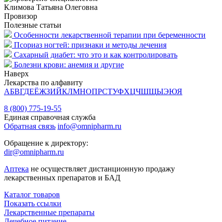
Климова Татьяна Олеговна
Провизор
Полезные статьи
Особенности лекарственной терапии при беременности
Псориаз ногтей: признаки и методы лечения
Сахарный диабет: что это и как контролировать
Болезни крови: анемия и другие
Наверх
Лекарства по алфавиту
А
Б
В
Г
Д
Е
Ё
Ж
З
И
Й
К
Л
М
Н
О
П
Р
С
Т
У
Ф
Х
Ц
Ч
Ш
Щ
Ы
Э
Ю
Я
8 (800) 775-19-55
Единая справочная служба
Обратная связь
info@omnipharm.ru
Обращение к директору:
dir@omnipharm.ru
Аптека
не осуществляет дистанционную продажу
лекарственных препаратов и БАД
Каталог товаров
Показать ссылки
Лекарственные препараты
Лечебное питание