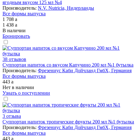
ягодным вкусом 125 мл №4
Производитель:
N.V. Nutricia, Нидерланды
Все формы выпуска
1 708
a
1 438
a
В наличии
Бронировать
38 отзывов
Суппортан напиток со вкусом Капучино 200 мл №1 бутылка
Производитель:
Фрезениус Каби Дойчланд ГмбХ, Германия
Все формы выпуска
443
a
Нет в наличии
Узнать о поступлении
3 отзыва
Суппортан напиток тропические фрукты 200 мл №1 бутылка
Производитель:
Фрезениус Каби Дойчланд ГмбХ, Германия
Все формы выпуска
443
a