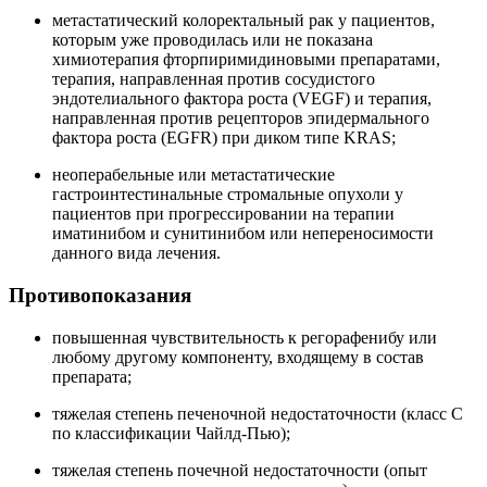
метастатический колоректальный рак у пациентов,
которым уже проводилась или не показана
химиотерапия фторпиримидиновыми препаратами,
терапия, направленная против сосудистого
эндотелиального фактора роста (VEGF) и терапия,
направленная против рецепторов эпидермального
фактора роста (EGFR) при диком типе KRAS;
неоперабельные или метастатические
гастроинтестинальные стромальные опухоли у
пациентов при прогрессировании на терапии
иматинибом и сунитинибом или непереносимости
данного вида лечения.
Противопоказания
повышенная чувствительность к регорафенибу или
любому другому компоненту, входящему в состав
препарата;
тяжелая степень печеночной недостаточности (класс С
по классификации Чайлд-Пью);
тяжелая степень почечной недостаточности (опыт