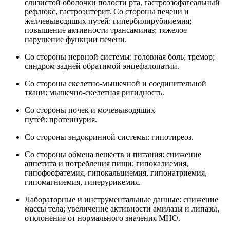
слизистой оболочки полости рта, гастроэзофагеальный
рефлюкс, гастроэнтерит. Со стороны печени и
желчевыводяших путей: гипербилирубииемия;
повышение активности трансаминаз; тяжелое
нарушение функции печени.
Со стороны нервной системы: головная боль; тремор;
синдром задней обратимой энцефалопатии.
Со стороны скелетно-мышечной и соединительной
ткани: мышечно-скелетная ригидность.
Со стороны почек и мочевыводящих
путей: протеинурия.
Со стороны эндокринной системы: гипотиреоз.
Со стороны обмена веществ и питания: снижение
аппетита и потребления пищи; гипокалиемия,
гипофосфатемия, гипокальциемия, гипонатриемия,
гипомагниемия, гиперурикемия.
Лабораторные и инструментальные данные: снижение
массы тела; увеличение активности амилазы и липазы,
отклонение от нормального значения MHO.