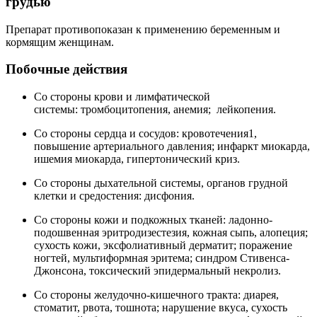
грудью
Препарат противопоказан к применению беременным и
кормящим женщинам.
Побочные действия
Со стороны крови и лимфатической
системы: тромбоцитопения, анемия; лейкопения.
Со стороны сердца и сосудов: кровотечения1,
повышение артериального давления; инфаркт миокарда,
ишемия миокарда, гипертонический криз.
Со стороны дыхательной системы, органов грудной
клетки и средостения: дисфония.
Со стороны кожи и подкожных тканей: ладонно-
подошвенная эритродизестезия, кожная сыпь, алопеция;
сухость кожи, эксфолиативный дерматит; поражение
ногтей, мультиформная эритема; синдром Стивенса-
Джонсона, токсический эпидермальный некролиз.
Со стороны желудочно-кишечного тракта: диарея,
стоматит, рвота, тошнота; нарушение вкуса, сухость