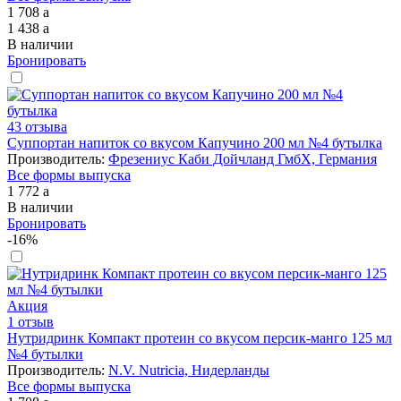
1 708
a
1 438
a
В наличии
Бронировать
43 отзыва
Суппортан напиток со вкусом Капучино 200 мл №4 бутылка
Производитель:
Фрезениус Каби Дойчланд ГмбХ, Германия
Все формы выпуска
1 772
a
В наличии
Бронировать
-16%
Акция
1 отзыв
Нутридринк Компакт протеин со вкусом персик-манго 125 мл
№4 бутылки
Производитель:
N.V. Nutricia, Нидерланды
Все формы выпуска