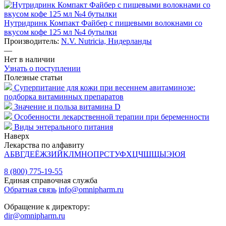
Нутридринк Компакт Файбер с пищевыми волокнами со
вкусом кофе 125 мл №4 бутылки
Производитель:
N.V. Nutricia, Нидерланды
—
Нет в наличии
Узнать о поступлении
Полезные статьи
Суперпитание для кожи при весеннем авитаминозе:
подборка витаминных препаратов
Значение и польза витамина D
Особенности лекарственной терапии при беременности
Виды энтерального питания
Наверх
Лекарства по алфавиту
А
Б
В
Г
Д
Е
Ё
Ж
З
И
Й
К
Л
М
Н
О
П
Р
С
Т
У
Ф
Х
Ц
Ч
Ш
Щ
Ы
Э
Ю
Я
8 (800) 775-19-55
Единая справочная служба
Обратная связь
info@omnipharm.ru
Обращение к директору:
dir@omnipharm.ru