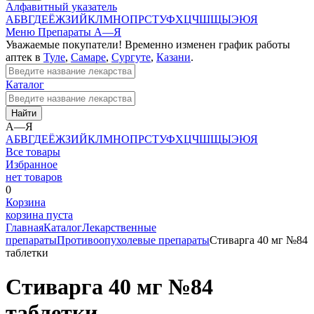
Алфавитный указатель
А
Б
В
Г
Д
Е
Ё
Ж
З
И
Й
К
Л
М
Н
О
П
Р
С
Т
У
Ф
Х
Ц
Ч
Ш
Щ
Ы
Э
Ю
Я
Меню
Препараты А—Я
Уважаемые покупатели! Временно изменен график работы
аптек в
Туле
,
Самаре
,
Сургуте
,
Казани
.
Каталог
Найти
А—Я
А
Б
В
Г
Д
Е
Ё
Ж
З
И
Й
К
Л
М
Н
О
П
Р
С
Т
У
Ф
Х
Ц
Ч
Ш
Щ
Ы
Э
Ю
Я
Все товары
Избранное
нет товаров
0
Корзина
корзина пуста
Главная
Каталог
Лекарственные
препараты
Противоопухолевые препараты
Стиварга 40 мг №84
таблетки
Стиварга 40 мг №84
таблетки