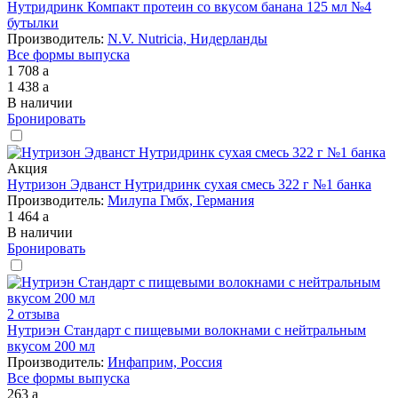
Нутридринк Компакт протеин со вкусом банана 125 мл №4
бутылки
Производитель:
N.V. Nutricia, Нидерланды
Все формы выпуска
1 708
a
1 438
a
В наличии
Бронировать
Акция
Нутризон Эдванст Нутридринк сухая смесь 322 г №1 банка
Производитель:
Милупа Гмбх, Германия
1 464
a
В наличии
Бронировать
2 отзыва
Нутриэн Стандарт с пищевыми волокнами с нейтральным
вкусом 200 мл
Производитель:
Инфаприм, Россия
Все формы выпуска
263
a