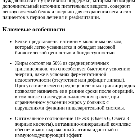
нуждающихся в нутритивной поддержке, которым необходим
дополнительный источник питательных веществ, содержит
легкоусвояемый белок и энергию для сохранения веса и сил
пациентов в период лечения и реабилитации.
Ключевые особенности
Белки представлены нативным молочным белком,
который легко усваивается и обладает высокой
биологической ценностью и биодоступностью.
Жиры состоят на 50% из среднецепочечных
триглицеридов, что способствует быстрому усвоению
энергии, даже в условиях ферментативной
недостаточности (отсутствие или дефицит липазы).
Присутствие в смеси среднецепочечных триглицеридов
позволяет назначить ее в ранние сроки после операций,
в том числе на желудочно-кишечном тракте, при
ограниченном усвоении жиров у больных с
нарушениями функции пищеварительной системы.
Оптимальное соотношение ПНЖК (Омега 6, Омега 3
жирные кислоты), витаминно-минеральный комплекс
обеспечивают выраженный антиоксидантный и
иммуномодулирующий эффект.