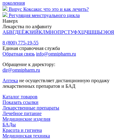
поколения
Вирус Коксаки: что это и как лечить?
Регуляция менструального цикла
Наверх
Лекарства по алфавиту
А
Б
В
Г
Д
Е
Ё
Ж
З
И
Й
К
Л
М
Н
О
П
Р
С
Т
У
Ф
Х
Ц
Ч
Ш
Щ
Ы
Э
Ю
Я
8 (800) 775-19-55
Единая справочная служба
Обратная связь
info@omnipharm.ru
Обращение к директору:
dir@omnipharm.ru
Аптека
не осуществляет дистанционную продажу
лекарственных препаратов и БАД
Каталог товаров
Показать ссылки
Лекарственные препараты
Лечебное питание
Медицинские изделия
БАДы
Красота и гигиена
Медицинская техника