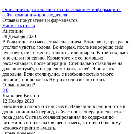
Описание подготовлено с использованием информации с
сайта компании-производителя
Отзывы покупателей и фармацевтов
Написать отзыв
Антонина
28 Декабря 2020
В больнице эта смесь стала спасением. Во-первых, прекрасно
утоляет чувство голода. Во-вторых, после нее хорошо себя
чувствую, нет тяжести, тошноты или диареи. В-третьих, дает
мне силы и энергию. Кроме того я с ее помощью
расхаживалась после операции. Специально ставила ее на
дальнюю тумбу, и ежедневно ходила к ней. Я осталась
довольна. Если столкнулись с необходимостью такого
питания, попробовать Нутриэн однозначно стоит.
Отзыв полезен?
3
0
Лыткарев Виктор
12 Ноября 2020
однозначно плюсую этой смеси. Включили в рацион отца в
дооперационный период, сейчас после операции еще тоже
пока даем. Сытная, сбалансированная по содержанию
витаминов и полезных веществ смесь, которую больному
человеку приятно кушать.
Отзыв полезен?