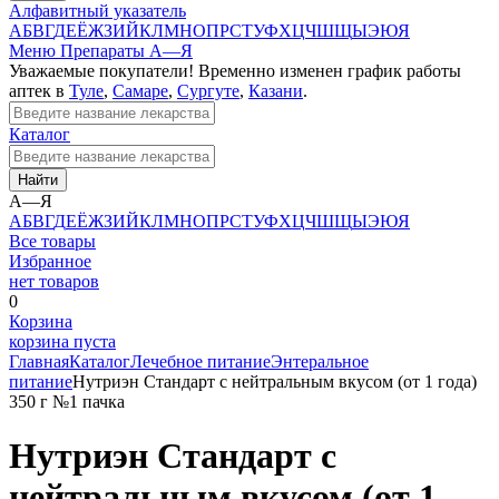
Алфавитный указатель
А
Б
В
Г
Д
Е
Ё
Ж
З
И
Й
К
Л
М
Н
О
П
Р
С
Т
У
Ф
Х
Ц
Ч
Ш
Щ
Ы
Э
Ю
Я
Меню
Препараты А—Я
Уважаемые покупатели! Временно изменен график работы
аптек в
Туле
,
Самаре
,
Сургуте
,
Казани
.
Каталог
Найти
А—Я
А
Б
В
Г
Д
Е
Ё
Ж
З
И
Й
К
Л
М
Н
О
П
Р
С
Т
У
Ф
Х
Ц
Ч
Ш
Щ
Ы
Э
Ю
Я
Все товары
Избранное
нет товаров
0
Корзина
корзина пуста
Главная
Каталог
Лечебное питание
Энтеральное
питание
Нутриэн Стандарт с нейтральным вкусом (от 1 года)
350 г №1 пачка
Нутриэн Стандарт с
нейтральным вкусом (от 1