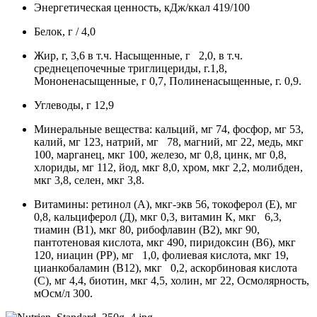
Энергетическая ценность, кДж/ккал 419/100
Белок, г / 4,0
Жир, г, 3,6 в т.ч. Насыщенные, г 2,0, в т.ч.
среднецепочечные триглицериды, г.1,8,
Мононенасыщенные, г 0,7, Полиненасыщенные, г. 0,9.
Углеводы, г 12,9
Минеральные вещества: кальций, мг 74, фосфор, мг 53,
калий, мг 123, натрий, мг 78, магний, мг 22, медь, мкг
100, марганец, мкг 100, железо, мг 0,8, цинк, мг 0,8,
хлориды, мг 112, йод, мкг 8,0, хром, мкг 2,2, молибден,
мкг 3,8, селен, мкг 3,8.
Витамины: ретинол (А), мкг-экв 56, токоферол (Е), мг
0,8, кальциферол (Д), мкг 0,3, витамин К, мкг 6,3,
тиамин (В1), мкг 80, рибофлавин (В2), мкг 90,
пантотеновая кислота, мкг 490, пиридоксин (В6), мкг
120, ниацин (РР), мг 1,0, фолиевая кислота, мкг 19,
цианкобаламин (В12), мкг 0,2, аскорбиновая кислота
(С), мг 4,4, биотин, мкг 4,5, холин, мг 22, Осмолярность,
мОсм/л 300.