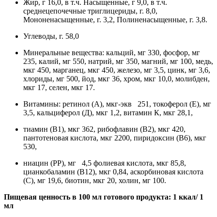
Жир, г 16,0, в т.ч. Насыщенные, г 9,0, в т.ч.
среднецепочечные триглицериды, г. 8,0,
Мононенасыщенные, г. 3,2, Полиненасыщенные, г. 3,8.
Углеводы, г. 58,0
Минеральные вещества: кальций, мг 330, фосфор, мг
235, калий, мг 550, натрий, мг 350, магний, мг 100, медь,
мкг 450, марганец, мкг 450, железо, мг 3,5, цинк, мг 3,6,
хлориды, мг 500, йод, мкг 36, хром, мкг 10,0, молибден,
мкг 17, селен, мкг 17.
Витамины: ретинол (А), мкг-экв 251, токоферол (Е), мг
3,5, кальциферол (Д), мкг 1,2, витамин К, мкг 28,1,
тиамин (В1), мкг 362, рибофлавин (В2), мкг 420,
пантотеновая кислота, мкг 2200, пиридоксин (В6), мкг
530,
ниацин (РР), мг 4,5 фолиевая кислота, мкг 85,8,
цианкобаламин (В12), мкг 0,84, аскорбиновая кислота
(С), мг 19,6, биотин, мкг 20, холин, мг 100.
Пищевая ценность в 100 мл готового продукта: 1 ккал/ 1
мл