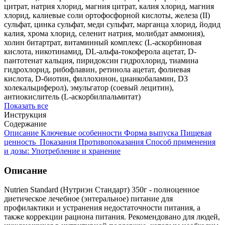
цитрат, натрия хлорид, магния цитрат, калия хлорид, магния
хлорид, калиевые соли ортофосфорной кислоты, железа (II)
сульфат, цинка сульфат, меди сульфат, марганца хлорид, йодид
калия, хрома хлорид, селенит натрия, молибдат аммония),
холин битартрат, витаминный комплекс (L-аскорбиновая
кислота, никотинамид, DL-альфа-токоферола ацетат, D-
пантотенат кальция, пиридоксин гидрохлорид, тиамина
гидрохлорид, рибофлавин, ретинола ацетат, фолиевая
кислота, D-биотин, филлохинон, цианкобаламин, D3
холекальциферол), эмульгатор (соевый лецитин),
антиокислитель (L-аскорбилпальмитат)
Показать все
Инструкция
Содержание
Описание
Ключевые особенности
Форма выпуска
Пищевая
ценность
Показания
Противопоказания
Способ применения
и дозы:
Употребление и хранение
Описание
Nutrien Standard (Нутриэн Стандарт) 350г - полноценное
диетическое лечебное (энтеральное) питание для
профилактики и устранения недостаточности питания, а
также коррекции рациона питания. Рекомендовано для людей,