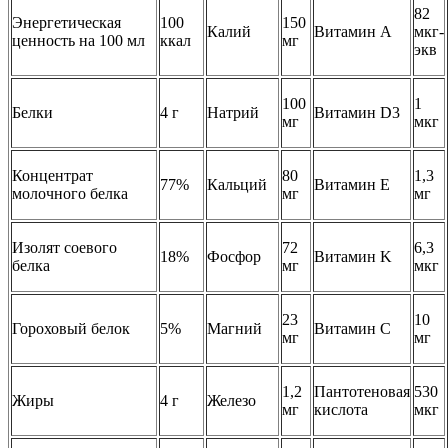
82
Энергетическая
100
150
Калий
Витамин A
мкг-
ценность на 100 мл
ккал
мг
экв
100
1
Белки
4 г
Натрий
Витамин D3
мг
мкг
Концентрат
80
1,3
77%
Кальций
Витамин E
молочного белка
мг
мг
Изолят соевого
72
6,3
18%
Фосфор
Витамин K
белка
мг
мкг
23
10
Гороховый белок
5%
Магний
Витамин C
мг
мг
1,2
Пантотеновая
530
Жиры
4 г
Железо
мг
кислота
мкг