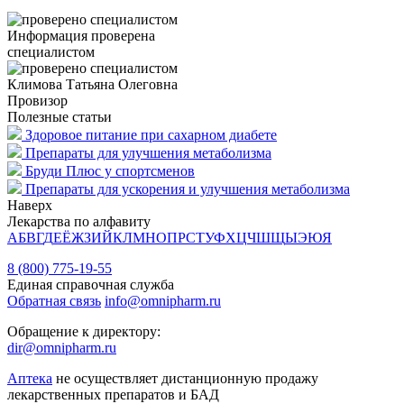
Информация проверена
специалистом
Климова Татьяна Олеговна
Провизор
Полезные статьи
Здоровое питание при сахарном диабете
Препараты для улучшения метаболизма
Бруди Плюс у спортсменов
Препараты для ускорения и улучшения метаболизма
Наверх
Лекарства по алфавиту
А
Б
В
Г
Д
Е
Ё
Ж
З
И
Й
К
Л
М
Н
О
П
Р
С
Т
У
Ф
Х
Ц
Ч
Ш
Щ
Ы
Э
Ю
Я
8 (800) 775-19-55
Единая справочная служба
Обратная связь
info@omnipharm.ru
Обращение к директору:
dir@omnipharm.ru
Аптека
не осуществляет дистанционную продажу
лекарственных препаратов и БАД