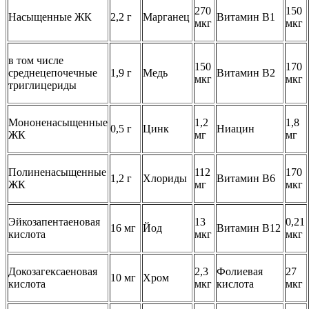
270
150
Насыщенные ЖК
2,2 г
Марганец
Витамин B1
мкг
мкг
в том числе
150
170
среднецепочечные
1,9 г
Медь
Витамин B2
мкг
мкг
триглицериды
Мононенасыщенные
1,2
1,8
0,5 г
Цинк
Ниацин
ЖК
мг
мг
Полиненасыщенные
112
170
1,2 г
Хлориды
Витамин B6
ЖК
мг
мкг
Эйкозапентаеновая
13
0,21
16 мг
Йод
Витамин B12
кислота
мкг
мкг
Докозагексаеновая
2,3
Фолиевая
27
10 мг
Хром
кислота
мкг
кислота
мкг