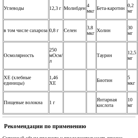
4
0,2
Углеводы
12,3 г
Молибден
Бета-каротин
мкг
мг
3,8
30
в том числе сахароза
0,8 г
Селен
Холин
мкг
мг
250
12,5
Осмолярность
мОсм/
Таурин
мг
л
ХЕ (хлебные
1,46
5
Биотин
единицы)
ХЕ
мкг
Янтарная
10
Пищевые волокна
1 г
кислота
мг
Рекомендации по применению