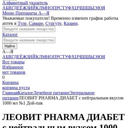
Алфавитный указатель
А
Б
В
Г
Д
Е
Ё
Ж
З
И
Й
К
Л
М
Н
О
П
Р
С
Т
У
Ф
Х
Ц
Ч
Ш
Щ
Ы
Э
Ю
Я
Меню
Препараты А—Я
Уважаемые покупатели! Временно изменен график работы
аптек в
Туле
,
Самаре
,
Сургуте
,
Казани
.
Каталог
Найти
А—Я
А
Б
В
Г
Д
Е
Ё
Ж
З
И
Й
К
Л
М
Н
О
П
Р
С
Т
У
Ф
Х
Ц
Ч
Ш
Щ
Ы
Э
Ю
Я
Все товары
Избранное
нет товаров
0
Корзина
корзина пуста
Главная
Каталог
Лечебное питание
Энтеральное
питание
ЛЕОВИТ PHARMA ДИАБЕТ с нейтральным вкусом
1000 мл №1 Дой-пак
ЛЕОВИТ PHARMA ДИАБЕТ
с нейтральным вкусом 1000