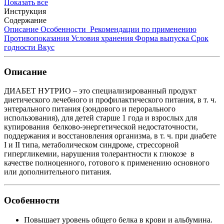
Показать все
Инструкция
Содержание
Описание
Особенности
Рекомендации по применению
Противопоказания
Условия хранения
Форма выпуска
Срок
годности
Вкус
Описание
ДИАБЕТ НУТРИО – это специализированный продукт
диетического лечебного и профилактического питания, в т. ч.
энтерального питания (зондового и перорального
использования), для детей старше 1 года и взрослых для
купирования белково-энергетической недостаточности,
поддержания и восстановления организма, в т. ч. при диабете
I и II типа, метаболическом синдроме, стрессорной
гипергликемии, нарушения толерантности к глюкозе в
качестве полноценного, готового к применению основного
или дополнительного питания.
Особенности
Повышает уровень общего белка в крови и альбумина.