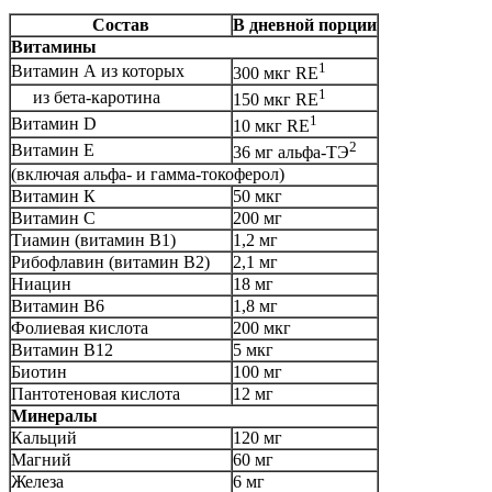
Состав
В дневной порции
Витамины
1
Витамин А из которых
300 мкг RE
1
из бета-каротина
150 мкг RE
1
Витамин D
10 мкг RE
2
Витамин Е
36 мг альфа-ТЭ
(включая альфа- и гамма-токоферол)
Витамин К
50 мкг
Витамин С
200 мг
Тиамин (витамин В1)
1,2 мг
Рибофлавин (витамин В2)
2,1 мг
Ниацин
18 мг
Витамин В6
1,8 мг
Фолиевая кислота
200 мкг
Витамин В12
5 мкг
Биотин
100 мг
Пантотеновая кислота
12 мг
Минералы
Кальций
120 мг
Магний
60 мг
Железа
6 мг