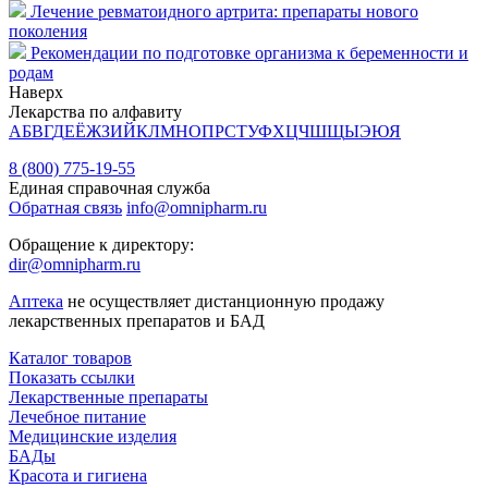
Лечение ревматоидного артрита: препараты нового
поколения
Рекомендации по подготовке организма к беременности и
родам
Наверх
Лекарства по алфавиту
А
Б
В
Г
Д
Е
Ё
Ж
З
И
Й
К
Л
М
Н
О
П
Р
С
Т
У
Ф
Х
Ц
Ч
Ш
Щ
Ы
Э
Ю
Я
8 (800) 775-19-55
Единая справочная служба
Обратная связь
info@omnipharm.ru
Обращение к директору:
dir@omnipharm.ru
Аптека
не осуществляет дистанционную продажу
лекарственных препаратов и БАД
Каталог товаров
Показать ссылки
Лекарственные препараты
Лечебное питание
Медицинские изделия
БАДы
Красота и гигиена