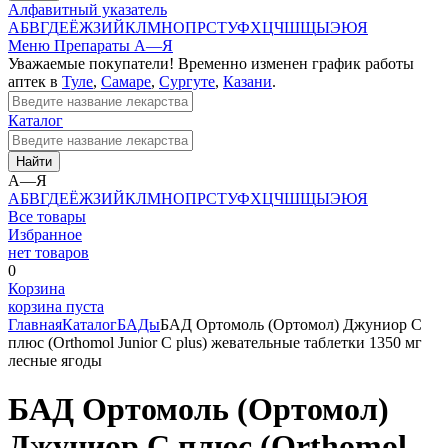
Алфавитный указатель
А
Б
В
Г
Д
Е
Ё
Ж
З
И
Й
К
Л
М
Н
О
П
Р
С
Т
У
Ф
Х
Ц
Ч
Ш
Щ
Ы
Э
Ю
Я
Меню
Препараты А—Я
Уважаемые покупатели! Временно изменен график работы
аптек в
Туле
,
Самаре
,
Сургуте
,
Казани
.
Каталог
Найти
А—Я
А
Б
В
Г
Д
Е
Ё
Ж
З
И
Й
К
Л
М
Н
О
П
Р
С
Т
У
Ф
Х
Ц
Ч
Ш
Щ
Ы
Э
Ю
Я
Все товары
Избранное
нет товаров
0
Корзина
корзина пуста
Главная
Каталог
БАДы
БАД Ортомоль (Ортомол) Джуниор С
плюс (Orthomol Junior C plus) жевательные таблетки 1350 мг
лесные ягоды
БАД Ортомоль (Ортомол)
Джуниор С плюс (Orthomol