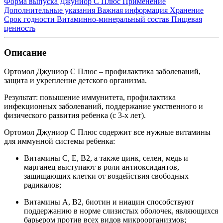
Форма выпуска Джуниор С Плюс
Применение
Дополнительные указания
Важная информация
Хранение
Срок годности
Витаминно-минеральный состав
Пищевая
ценность
Описание
Ортомол Джуниор С Плюс – профилактика заболеваний,
защита и укрепление детского организма.
Результат: повышение иммунитета, профилактика
инфекционных заболеваний, поддержание умственного и
физического развития ребенка (с 3-х лет).
Ортомол Джуниор С Плюс содержит все нужные витамины
для иммунной системы ребенка:
Витамины С, Е, В2, а также цинк, селен, медь и
марганец выступают в роли антиоксидантов,
защищающих клетки от воздействия свободных
радикалов;
Витамины А, В2, биотин и ниацин способствуют
поддержанию в норме слизистых оболочек, являющихся
барьером против всех видов микроорганизмов;