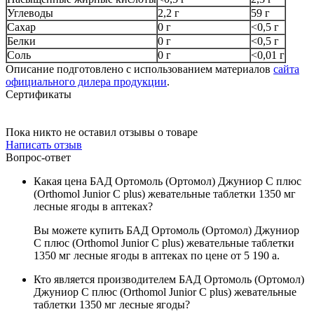
Углеводы
2,2 г
59 г
Сахар
0 г
<0,5 г
Белки
0 г
<0,5 г
Соль
0 г
<0,01 г
Описание подготовлено с использованием материалов
сайта
официального дилера продукции
.
Сертификаты
Пока никто не оставил отзывы о товаре
Написать отзыв
Вопрос-ответ
Какая цена БАД Ортомоль (Ортомол) Джуниор С плюс
(Orthomol Junior C plus) жевательные таблетки 1350 мг
лесные ягоды в аптеках?
Вы можете купить БАД Ортомоль (Ортомол) Джуниор
С плюс (Orthomol Junior C plus) жевательные таблетки
1350 мг лесные ягоды в аптеках по цене от 5 190
a
.
Кто является производителем БАД Ортомоль (Ортомол)
Джуниор С плюс (Orthomol Junior C plus) жевательные
таблетки 1350 мг лесные ягоды?