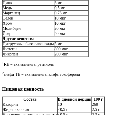
Цинк
3 мг
Медь
0,5 мг
Марганец
0,75 мг
Селен
10 мкг
Хром
10 мкг
Молибден
20 мкг
Йод
50 мкг
Другие вещества
Цитрусовые биофлавоноиды
3 мг
Лютеин
800 мкг
Ликопен
200 мкг
1
RE = эквиваленты ретинола
2
альфа-TE = эквиваленты альфа-токоферола
Пищевая ценность
Состав
В дневной порции
100 г
Калории
10
269
Жиры включая
<0,5 г
2,5 г
Насыщенные жирные кислоты
<0,5 г
2,3 г